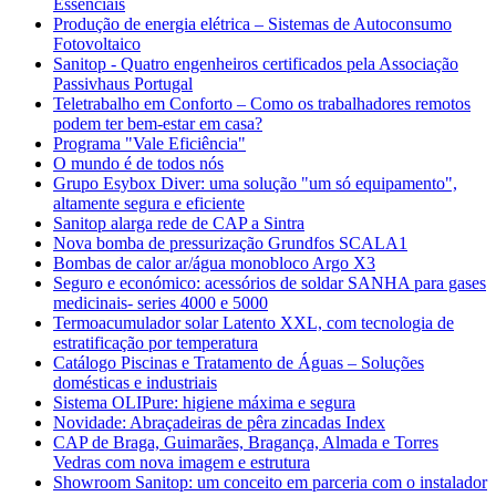
Essenciais
Produção de energia elétrica – Sistemas de Autoconsumo
Fotovoltaico
Sanitop - Quatro engenheiros certificados pela Associação
Passivhaus Portugal
Teletrabalho em Conforto – Como os trabalhadores remotos
podem ter bem-estar em casa?
Programa "Vale Eficiência"
O mundo é de todos nós
Grupo Esybox Diver: uma solução "um só equipamento",
altamente segura e eficiente
Sanitop alarga rede de CAP a Sintra
Nova bomba de pressurização Grundfos SCALA1
Bombas de calor ar/água monobloco Argo X3
Seguro e económico: acessórios de soldar SANHA para gases
medicinais- series 4000 e 5000
Termoacumulador solar Latento XXL, com tecnologia de
estratificação por temperatura
Catálogo Piscinas e Tratamento de Águas – Soluções
domésticas e industriais
Sistema OLIPure: higiene máxima e segura
Novidade: Abraçadeiras de pêra zincadas Index
CAP de Braga, Guimarães, Bragança, Almada e Torres
Vedras com nova imagem e estrutura
Showroom Sanitop: um conceito em parceria com o instalador