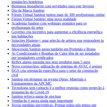
instalações hoteleiras
Biomassa Insuatherm com novidades para este Inverno
Dia da Marca Sanitop
Fórum Virtual Sanitop juntou mais de 300 profissionais online
Fórum Virtual Sanitop: uma nova realidade
Academia Sanitop com webinars gratuitos para os
profissionais do setor
Governo cria incentivo para aumentar a eficiência energética
nas habitações
Soluções Higiene+: uma seleção de artigos que respondem às
necessidades atuais
Showroom Sanitop agora também em Portimão e Braga
Ar Condicionado e Bombas de Calor têm de ser instalados
por instaladores certificados
Reflex alarga garantia nos seus produtos para 5 anos
Novo coronavírus: utilização de sistemas de AVAC é seguro
DGS cria orientação específica para o setor da construção
civil
Sanitop em destaque na revista Obras, Materiais e
Equipamentos da APCMC
Tecnologia sem contacto é a melhor resposta como proteção à
propagação do Covid-19
Sanitop reforça gama de piscinas
Ventilação é agora ainda mais importante
Novas medidas preventivas. Porque todos nós temos um