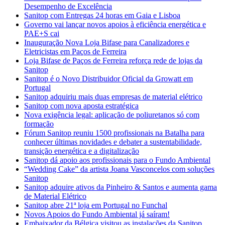
Desempenho de Excelência
Sanitop com Entregas 24 horas em Gaia e Lisboa
Governo vai lançar novos apoios à eficiência energética e
PAE+S cai
Inauguração Nova Loja Bifase para Canalizadores e
Eletricistas em Paços de Ferreira
Loja Bifase de Paços de Ferreira reforça rede de lojas da
Sanitop
Sanitop é o Novo Distribuidor Oficial da Growatt em
Portugal
Sanitop adquiriu mais duas empresas de material elétrico
Sanitop com nova aposta estratégica
Nova exigência legal: aplicação de poliuretanos só com
formação
Fórum Sanitop reuniu 1500 profissionais na Batalha para
conhecer últimas novidades e debater a sustentabilidade,
transição energética e a digitalização
Sanitop dá apoio aos profissionais para o Fundo Ambiental
“Wedding Cake” da artista Joana Vasconcelos com soluções
Sanitop
Sanitop adquire ativos da Pinheiro & Santos e aumenta gama
de Material Elétrico
Sanitop abre 21ª loja em Portugal no Funchal
Novos Apoios do Fundo Ambiental já saíram!
Embaixador da Bélgica visitou as instalações da Sanitop