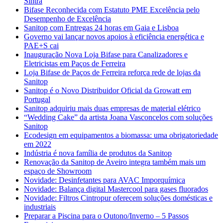
Sintra
Bifase Reconhecida com Estatuto PME Excelência pelo
Desempenho de Excelência
Sanitop com Entregas 24 horas em Gaia e Lisboa
Governo vai lançar novos apoios à eficiência energética e
PAE+S cai
Inauguração Nova Loja Bifase para Canalizadores e
Eletricistas em Paços de Ferreira
Loja Bifase de Paços de Ferreira reforça rede de lojas da
Sanitop
Sanitop é o Novo Distribuidor Oficial da Growatt em
Portugal
Sanitop adquiriu mais duas empresas de material elétrico
“Wedding Cake” da artista Joana Vasconcelos com soluções
Sanitop
Ecodesign em equipamentos a biomassa: uma obrigatoriedade
em 2022
Indústria é nova família de produtos da Sanitop
Renovação da Sanitop de Aveiro integra também mais um
espaço de Showroom
Novidade: Desinfetantes para AVAC Imporquímica
Novidade: Balança digital Mastercool para gases fluorados
Novidade: Filtros Cintropur oferecem soluções domésticas e
industriais
Preparar a Piscina para o Outono/Inverno – 5 Passos