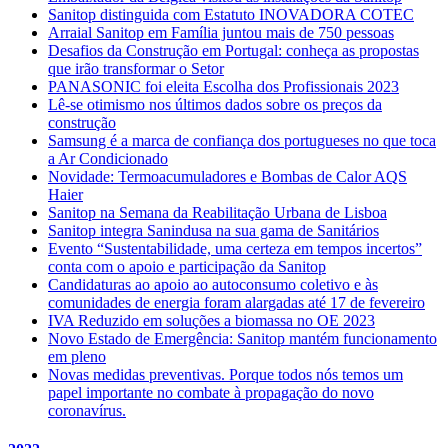
Sanitop distinguida com Estatuto INOVADORA COTEC
Arraial Sanitop em Família juntou mais de 750 pessoas
Desafios da Construção em Portugal: conheça as propostas
que irão transformar o Setor
PANASONIC foi eleita Escolha dos Profissionais 2023
Lê-se otimismo nos últimos dados sobre os preços da
construção
Samsung é a marca de confiança dos portugueses no que toca
a Ar Condicionado
Novidade: Termoacumuladores e Bombas de Calor AQS
Haier
Sanitop na Semana da Reabilitação Urbana de Lisboa
Sanitop integra Sanindusa na sua gama de Sanitários
Evento “Sustentabilidade, uma certeza em tempos incertos”
conta com o apoio e participação da Sanitop
Candidaturas ao apoio ao autoconsumo coletivo e às
comunidades de energia foram alargadas até 17 de fevereiro
IVA Reduzido em soluções a biomassa no OE 2023
Novo Estado de Emergência: Sanitop mantém funcionamento
em pleno
Novas medidas preventivas. Porque todos nós temos um
papel importante no combate à propagação do novo
coronavírus.