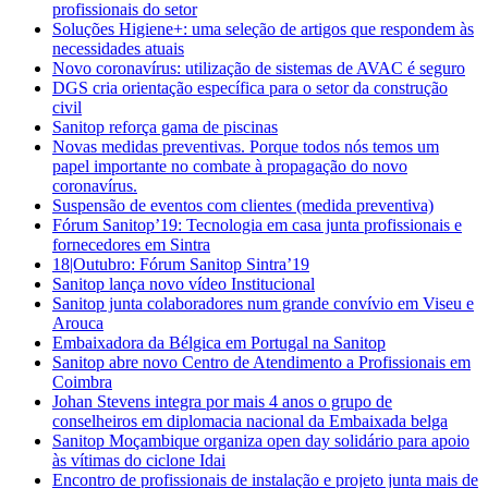
profissionais do setor
Soluções Higiene+: uma seleção de artigos que respondem às
necessidades atuais
Novo coronavírus: utilização de sistemas de AVAC é seguro
DGS cria orientação específica para o setor da construção
civil
Sanitop reforça gama de piscinas
Novas medidas preventivas. Porque todos nós temos um
papel importante no combate à propagação do novo
coronavírus.
Suspensão de eventos com clientes (medida preventiva)
Fórum Sanitop’19: Tecnologia em casa junta profissionais e
fornecedores em Sintra
18|Outubro: Fórum Sanitop Sintra’19
Sanitop lança novo vídeo Institucional
Sanitop junta colaboradores num grande convívio em Viseu e
Arouca
Embaixadora da Bélgica em Portugal na Sanitop
Sanitop abre novo Centro de Atendimento a Profissionais em
Coimbra
Johan Stevens integra por mais 4 anos o grupo de
conselheiros em diplomacia nacional da Embaixada belga
Sanitop Moçambique organiza open day solidário para apoio
às vítimas do ciclone Idai
Encontro de profissionais de instalação e projeto junta mais de