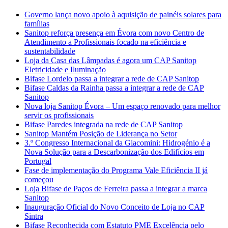
Governo lança novo apoio à aquisição de painéis solares para
famílias
Sanitop reforça presença em Évora com novo Centro de
Atendimento a Profissionais focado na eficiência e
sustentabilidade
Loja da Casa das Lâmpadas é agora um CAP Sanitop
Eletricidade e Iluminação
Bifase Lordelo passa a integrar a rede de CAP Sanitop
Bifase Caldas da Rainha passa a integrar a rede de CAP
Sanitop
Nova loja Sanitop Évora – Um espaço renovado para melhor
servir os profissionais
Bifase Paredes integrada na rede de CAP Sanitop
Sanitop Mantém Posição de Liderança no Setor
3.º Congresso Internacional da Giacomini: Hidrogénio é a
Nova Solução para a Descarbonização dos Edifícios em
Portugal
Fase de implementação do Programa Vale Eficiência II já
começou
Loja Bifase de Paços de Ferreira passa a integrar a marca
Sanitop
Inauguração Oficial do Novo Conceito de Loja no CAP
Sintra
Bifase Reconhecida com Estatuto PME Excelência pelo