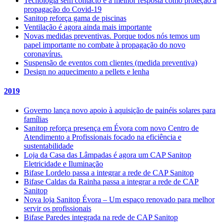
Tecnologia sem contacto é a melhor resposta como proteção à
propagação do Covid-19
Sanitop reforça gama de piscinas
Ventilação é agora ainda mais importante
Novas medidas preventivas. Porque todos nós temos um
papel importante no combate à propagação do novo
coronavírus.
Suspensão de eventos com clientes (medida preventiva)
Design no aquecimento a pellets e lenha
2019
Governo lança novo apoio à aquisição de painéis solares para
famílias
Sanitop reforça presença em Évora com novo Centro de
Atendimento a Profissionais focado na eficiência e
sustentabilidade
Loja da Casa das Lâmpadas é agora um CAP Sanitop
Eletricidade e Iluminação
Bifase Lordelo passa a integrar a rede de CAP Sanitop
Bifase Caldas da Rainha passa a integrar a rede de CAP
Sanitop
Nova loja Sanitop Évora – Um espaço renovado para melhor
servir os profissionais
Bifase Paredes integrada na rede de CAP Sanitop