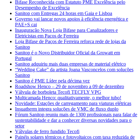
Bifase Reconhecida com Estatuto PME Excelência pelo
Desempenho de Excelência
Sanitop com Entregas 24 horas em Gaia e Lisboa
Governo vai lançar novos apoios à eficiência energética e
PAE+S cai
Inauguração Nova Loja Bifase para Canalizadores e
Eletricistas em Paços de Ferreira
Loja Bifase de Paços de Ferreira reforça rede de lojas da
Sanitop
Sanitop é o Novo Distribuidor Oficial da Growatt em
Portugal
Sanitop adquiriu mais duas empresas de material elétrico
“Wedding Cake” da artista Joana Vasconcelos com soluções
Sanitop
Sanitop é PME Líder pela décima vez
Roadshow Henco – 29 de novembro a 09 de dezembro
Válvula de borboleta Tecofi TECFLY VPG
Multicamada Henco: qualitativamente, o melhor tubo!
Novidade: Estações de carregamento para viaturas elétricas
Insuatherm integra soluções de VMC de fluxo duplo
Fórum Sanitop reuniu mais de 1300 profissionais para falar de
sustentabilidade e dar a conhecer diversas novidades para o
setor
Válvulas de ferro fundido Tecofi
Painéis solares térmicos e fotovoltaicos com taxa reduzida de