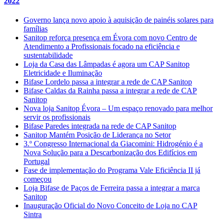
2022
Governo lança novo apoio à aquisição de painéis solares para
famílias
Sanitop reforça presença em Évora com novo Centro de
Atendimento a Profissionais focado na eficiência e
sustentabilidade
Loja da Casa das Lâmpadas é agora um CAP Sanitop
Eletricidade e Iluminação
Bifase Lordelo passa a integrar a rede de CAP Sanitop
Bifase Caldas da Rainha passa a integrar a rede de CAP
Sanitop
Nova loja Sanitop Évora – Um espaço renovado para melhor
servir os profissionais
Bifase Paredes integrada na rede de CAP Sanitop
Sanitop Mantém Posição de Liderança no Setor
3.º Congresso Internacional da Giacomini: Hidrogénio é a
Nova Solução para a Descarbonização dos Edifícios em
Portugal
Fase de implementação do Programa Vale Eficiência II já
começou
Loja Bifase de Paços de Ferreira passa a integrar a marca
Sanitop
Inauguração Oficial do Novo Conceito de Loja no CAP
Sintra