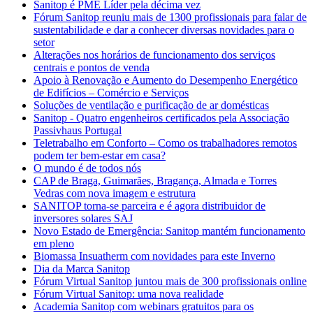
Sanitop é PME Líder pela décima vez
Fórum Sanitop reuniu mais de 1300 profissionais para falar de
sustentabilidade e dar a conhecer diversas novidades para o
setor
Alterações nos horários de funcionamento dos serviços
centrais e pontos de venda
Apoio à Renovação e Aumento do Desempenho Energético
de Edifícios – Comércio e Serviços
Soluções de ventilação e purificação de ar domésticas
Sanitop - Quatro engenheiros certificados pela Associação
Passivhaus Portugal
Teletrabalho em Conforto – Como os trabalhadores remotos
podem ter bem-estar em casa?
O mundo é de todos nós
CAP de Braga, Guimarães, Bragança, Almada e Torres
Vedras com nova imagem e estrutura
SANITOP torna-se parceira e é agora distribuidor de
inversores solares SAJ
Novo Estado de Emergência: Sanitop mantém funcionamento
em pleno
Biomassa Insuatherm com novidades para este Inverno
Dia da Marca Sanitop
Fórum Virtual Sanitop juntou mais de 300 profissionais online
Fórum Virtual Sanitop: uma nova realidade
Academia Sanitop com webinars gratuitos para os