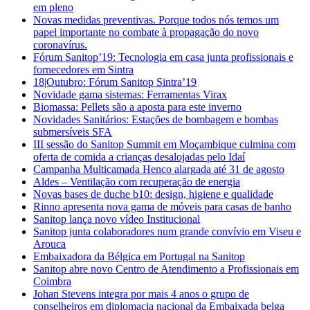
em pleno
Novas medidas preventivas. Porque todos nós temos um
papel importante no combate à propagação do novo
coronavírus.
Fórum Sanitop’19: Tecnologia em casa junta profissionais e
fornecedores em Sintra
18|Outubro: Fórum Sanitop Sintra’19
Novidade gama sistemas: Ferramentas Virax
Biomassa: Pellets são a aposta para este inverno
Novidades Sanitários: Estações de bombagem e bombas
submersíveis SFA
III sessão do Sanitop Summit em Moçambique culmina com
oferta de comida a crianças desalojadas pelo Idaí
Campanha Multicamada Henco alargada até 31 de agosto
Aldes – Ventilação com recuperação de energia
Novas bases de duche b10: design, higiene e qualidade
Rinno apresenta nova gama de móveis para casas de banho
Sanitop lança novo vídeo Institucional
Sanitop junta colaboradores num grande convívio em Viseu e
Arouca
Embaixadora da Bélgica em Portugal na Sanitop
Sanitop abre novo Centro de Atendimento a Profissionais em
Coimbra
Johan Stevens integra por mais 4 anos o grupo de
conselheiros em diplomacia nacional da Embaixada belga