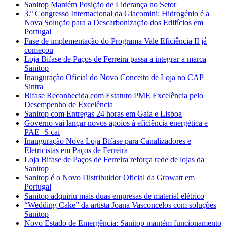
Sanitop Mantém Posição de Liderança no Setor
3.º Congresso Internacional da Giacomini: Hidrogénio é a
Nova Solução para a Descarbonização dos Edifícios em
Portugal
Fase de implementação do Programa Vale Eficiência II já
começou
Loja Bifase de Paços de Ferreira passa a integrar a marca
Sanitop
Inauguração Oficial do Novo Conceito de Loja no CAP
Sintra
Bifase Reconhecida com Estatuto PME Excelência pelo
Desempenho de Excelência
Sanitop com Entregas 24 horas em Gaia e Lisboa
Governo vai lançar novos apoios à eficiência energética e
PAE+S cai
Inauguração Nova Loja Bifase para Canalizadores e
Eletricistas em Paços de Ferreira
Loja Bifase de Paços de Ferreira reforça rede de lojas da
Sanitop
Sanitop é o Novo Distribuidor Oficial da Growatt em
Portugal
Sanitop adquiriu mais duas empresas de material elétrico
“Wedding Cake” da artista Joana Vasconcelos com soluções
Sanitop
Novo Estado de Emergência: Sanitop mantém funcionamento