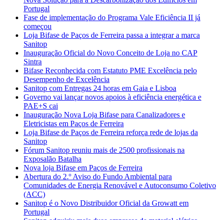
Portugal
Fase de implementação do Programa Vale Eficiência II já
começou
Loja Bifase de Paços de Ferreira passa a integrar a marca
Sanitop
Inauguração Oficial do Novo Conceito de Loja no CAP
Sintra
Bifase Reconhecida com Estatuto PME Excelência pelo
Desempenho de Excelência
Sanitop com Entregas 24 horas em Gaia e Lisboa
Governo vai lançar novos apoios à eficiência energética e
PAE+S cai
Inauguração Nova Loja Bifase para Canalizadores e
Eletricistas em Paços de Ferreira
Loja Bifase de Paços de Ferreira reforça rede de lojas da
Sanitop
Fórum Sanitop reuniu mais de 2500 profissionais na
Exposalão Batalha
Nova loja Bifase em Paços de Ferreira
Abertura do 2.º Aviso do Fundo Ambiental para
Comunidades de Energia Renovável e Autoconsumo Coletivo
(ACC)
Sanitop é o Novo Distribuidor Oficial da Growatt em
Portugal