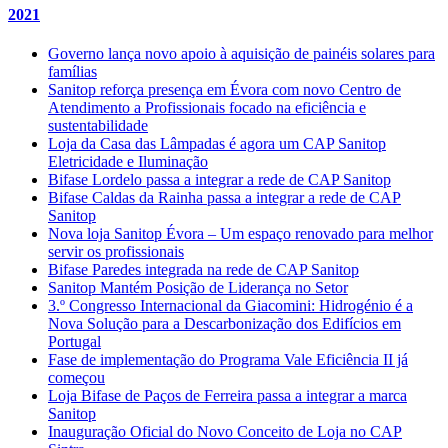
2021
Governo lança novo apoio à aquisição de painéis solares para
famílias
Sanitop reforça presença em Évora com novo Centro de
Atendimento a Profissionais focado na eficiência e
sustentabilidade
Loja da Casa das Lâmpadas é agora um CAP Sanitop
Eletricidade e Iluminação
Bifase Lordelo passa a integrar a rede de CAP Sanitop
Bifase Caldas da Rainha passa a integrar a rede de CAP
Sanitop
Nova loja Sanitop Évora – Um espaço renovado para melhor
servir os profissionais
Bifase Paredes integrada na rede de CAP Sanitop
Sanitop Mantém Posição de Liderança no Setor
3.º Congresso Internacional da Giacomini: Hidrogénio é a
Nova Solução para a Descarbonização dos Edifícios em
Portugal
Fase de implementação do Programa Vale Eficiência II já
começou
Loja Bifase de Paços de Ferreira passa a integrar a marca
Sanitop
Inauguração Oficial do Novo Conceito de Loja no CAP