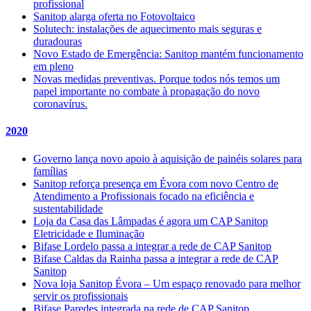
profissional
Sanitop alarga oferta no Fotovoltaico
Solutech: instalações de aquecimento mais seguras e
duradouras
Novo Estado de Emergência: Sanitop mantém funcionamento
em pleno
Novas medidas preventivas. Porque todos nós temos um
papel importante no combate à propagação do novo
coronavírus.
2020
Governo lança novo apoio à aquisição de painéis solares para
famílias
Sanitop reforça presença em Évora com novo Centro de
Atendimento a Profissionais focado na eficiência e
sustentabilidade
Loja da Casa das Lâmpadas é agora um CAP Sanitop
Eletricidade e Iluminação
Bifase Lordelo passa a integrar a rede de CAP Sanitop
Bifase Caldas da Rainha passa a integrar a rede de CAP
Sanitop
Nova loja Sanitop Évora – Um espaço renovado para melhor
servir os profissionais
Bifase Paredes integrada na rede de CAP Sanitop