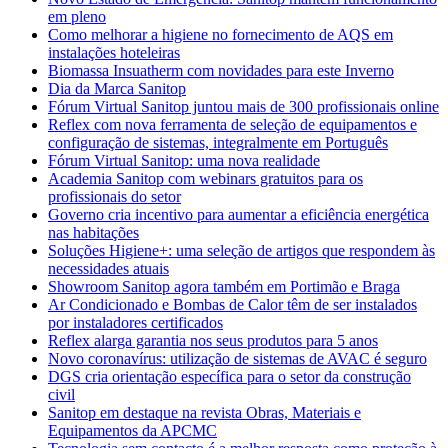
em pleno
Como melhorar a higiene no fornecimento de AQS em
instalações hoteleiras
Biomassa Insuatherm com novidades para este Inverno
Dia da Marca Sanitop
Fórum Virtual Sanitop juntou mais de 300 profissionais online
Reflex com nova ferramenta de seleção de equipamentos e
configuração de sistemas, integralmente em Português
Fórum Virtual Sanitop: uma nova realidade
Academia Sanitop com webinars gratuitos para os
profissionais do setor
Governo cria incentivo para aumentar a eficiência energética
nas habitações
Soluções Higiene+: uma seleção de artigos que respondem às
necessidades atuais
Showroom Sanitop agora também em Portimão e Braga
Ar Condicionado e Bombas de Calor têm de ser instalados
por instaladores certificados
Reflex alarga garantia nos seus produtos para 5 anos
Novo coronavírus: utilização de sistemas de AVAC é seguro
DGS cria orientação específica para o setor da construção
civil
Sanitop em destaque na revista Obras, Materiais e
Equipamentos da APCMC