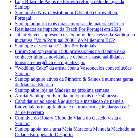
Loja Bifase de Paços de Ferreira reforça rede de lojas da
Sanitop
Sanitop é o Novo Distribuidor Oficial da Growatt em
Portugal
Sanitop adquiriu mais duas empresas de material elétrico
Resultados de impacto da Teach For Portugal em 2023
Johan Stevens apresenta testemunho de sucesso da Sanitop na
iniciativa “Volta Portugal 2030” do Millenuim BCP
Sanitop é a escolha n.º 1 dos Profissionais
Fórum Sanitop reuniu 1500 profissionais na Batalha para
conhecer últimas novidades e debater a sustentabilidade,
transição energética e a digitalização
“Wedding Cake” da artista Joana Vasconcelos com soluções
Sanitop
Sanitop adquire ativos da Pinheiro & Santos e aumenta gama
de Material Elétrico
Sanitop abre loja na Madeira na próxima semana
Arraial Sanitop em Família juntou mais de 750 pessoas
Candidatura ao apoio à aquisição e instalação de painéis
fotovoltaicos na agricultura e na transformação alargada até
24 de fevereiro
Comitiva do Rotary Clube de Viana do Castelo visita a
Sanitop
Sanitop apoia mais uma Meia Maratona Manuela Machado na
Cidade Europeia do Desporto