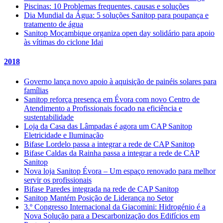
Piscinas: 10 Problemas frequentes, causas e soluções
Dia Mundial da Água: 5 soluções Sanitop para poupança e
tratamento de água
Sanitop Moçambique organiza open day solidário para apoio
às vítimas do ciclone Idai
2018
Governo lança novo apoio à aquisição de painéis solares para
famílias
Sanitop reforça presença em Évora com novo Centro de
Atendimento a Profissionais focado na eficiência e
sustentabilidade
Loja da Casa das Lâmpadas é agora um CAP Sanitop
Eletricidade e Iluminação
Bifase Lordelo passa a integrar a rede de CAP Sanitop
Bifase Caldas da Rainha passa a integrar a rede de CAP
Sanitop
Nova loja Sanitop Évora – Um espaço renovado para melhor
servir os profissionais
Bifase Paredes integrada na rede de CAP Sanitop
Sanitop Mantém Posição de Liderança no Setor
3.º Congresso Internacional da Giacomini: Hidrogénio é a
Nova Solução para a Descarbonização dos Edifícios em