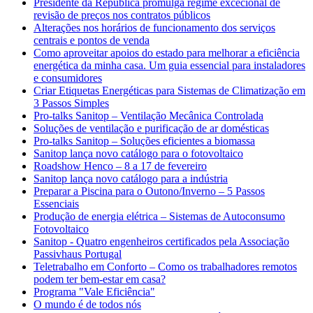
Presidente da República promulga regime excecional de
revisão de preços nos contratos públicos
Alterações nos horários de funcionamento dos serviços
centrais e pontos de venda
Como aproveitar apoios do estado para melhorar a eficiência
energética da minha casa. Um guia essencial para instaladores
e consumidores
Criar Etiquetas Energéticas para Sistemas de Climatização em
3 Passos Simples
Pro-talks Sanitop – Ventilação Mecânica Controlada
Soluções de ventilação e purificação de ar domésticas
Pro-talks Sanitop – Soluções eficientes a biomassa
Sanitop lança novo catálogo para o fotovoltaico
Roadshow Henco – 8 a 17 de fevereiro
Sanitop lança novo catálogo para a indústria
Preparar a Piscina para o Outono/Inverno – 5 Passos
Essenciais
Produção de energia elétrica – Sistemas de Autoconsumo
Fotovoltaico
Sanitop - Quatro engenheiros certificados pela Associação
Passivhaus Portugal
Teletrabalho em Conforto – Como os trabalhadores remotos
podem ter bem-estar em casa?
Programa "Vale Eficiência"
O mundo é de todos nós