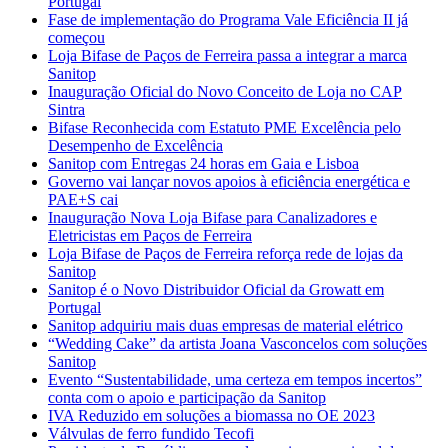
Portugal
Fase de implementação do Programa Vale Eficiência II já
começou
Loja Bifase de Paços de Ferreira passa a integrar a marca
Sanitop
Inauguração Oficial do Novo Conceito de Loja no CAP
Sintra
Bifase Reconhecida com Estatuto PME Excelência pelo
Desempenho de Excelência
Sanitop com Entregas 24 horas em Gaia e Lisboa
Governo vai lançar novos apoios à eficiência energética e
PAE+S cai
Inauguração Nova Loja Bifase para Canalizadores e
Eletricistas em Paços de Ferreira
Loja Bifase de Paços de Ferreira reforça rede de lojas da
Sanitop
Sanitop é o Novo Distribuidor Oficial da Growatt em
Portugal
Sanitop adquiriu mais duas empresas de material elétrico
“Wedding Cake” da artista Joana Vasconcelos com soluções
Sanitop
Evento “Sustentabilidade, uma certeza em tempos incertos”
conta com o apoio e participação da Sanitop
IVA Reduzido em soluções a biomassa no OE 2023
Válvulas de ferro fundido Tecofi