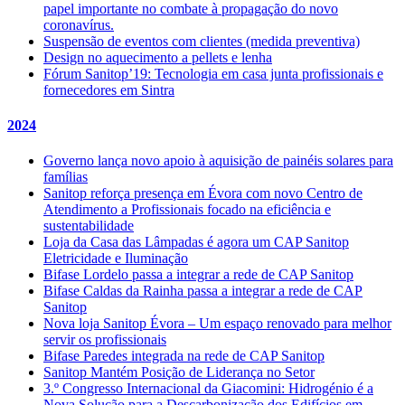
papel importante no combate à propagação do novo
coronavírus.
Suspensão de eventos com clientes (medida preventiva)
Design no aquecimento a pellets e lenha
Fórum Sanitop’19: Tecnologia em casa junta profissionais e
fornecedores em Sintra
2024
Governo lança novo apoio à aquisição de painéis solares para
famílias
Sanitop reforça presença em Évora com novo Centro de
Atendimento a Profissionais focado na eficiência e
sustentabilidade
Loja da Casa das Lâmpadas é agora um CAP Sanitop
Eletricidade e Iluminação
Bifase Lordelo passa a integrar a rede de CAP Sanitop
Bifase Caldas da Rainha passa a integrar a rede de CAP
Sanitop
Nova loja Sanitop Évora – Um espaço renovado para melhor
servir os profissionais
Bifase Paredes integrada na rede de CAP Sanitop
Sanitop Mantém Posição de Liderança no Setor
3.º Congresso Internacional da Giacomini: Hidrogénio é a
Nova Solução para a Descarbonização dos Edifícios em