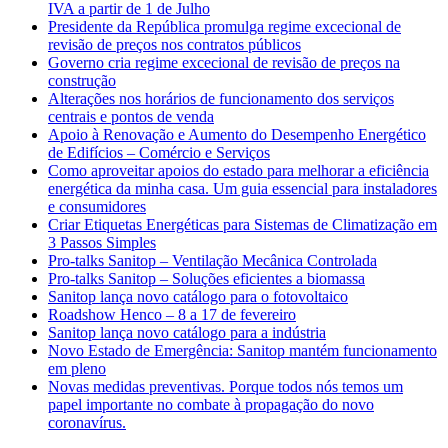
IVA a partir de 1 de Julho
Presidente da República promulga regime excecional de
revisão de preços nos contratos públicos
Governo cria regime excecional de revisão de preços na
construção
Alterações nos horários de funcionamento dos serviços
centrais e pontos de venda
Apoio à Renovação e Aumento do Desempenho Energético
de Edifícios – Comércio e Serviços
Como aproveitar apoios do estado para melhorar a eficiência
energética da minha casa. Um guia essencial para instaladores
e consumidores
Criar Etiquetas Energéticas para Sistemas de Climatização em
3 Passos Simples
Pro-talks Sanitop – Ventilação Mecânica Controlada
Pro-talks Sanitop – Soluções eficientes a biomassa
Sanitop lança novo catálogo para o fotovoltaico
Roadshow Henco – 8 a 17 de fevereiro
Sanitop lança novo catálogo para a indústria
Novo Estado de Emergência: Sanitop mantém funcionamento
em pleno
Novas medidas preventivas. Porque todos nós temos um
papel importante no combate à propagação do novo
coronavírus.