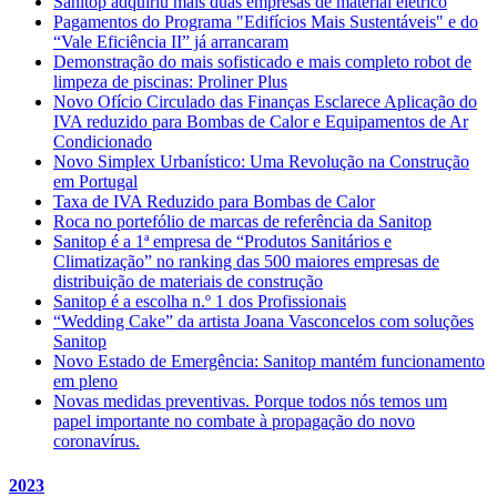
Sanitop adquiriu mais duas empresas de material elétrico
Pagamentos do Programa "Edifícios Mais Sustentáveis" e do
“Vale Eficiência II” já arrancaram
Demonstração do mais sofisticado e mais completo robot de
limpeza de piscinas: Proliner Plus
Novo Ofício Circulado das Finanças Esclarece Aplicação do
IVA reduzido para Bombas de Calor e Equipamentos de Ar
Condicionado
Novo Simplex Urbanístico: Uma Revolução na Construção
em Portugal
Taxa de IVA Reduzido para Bombas de Calor
Roca no portefólio de marcas de referência da Sanitop
Sanitop é a 1ª empresa de “Produtos Sanitários e
Climatização” no ranking das 500 maiores empresas de
distribuição de materiais de construção
Sanitop é a escolha n.º 1 dos Profissionais
“Wedding Cake” da artista Joana Vasconcelos com soluções
Sanitop
Novo Estado de Emergência: Sanitop mantém funcionamento
em pleno
Novas medidas preventivas. Porque todos nós temos um
papel importante no combate à propagação do novo
coronavírus.
2023