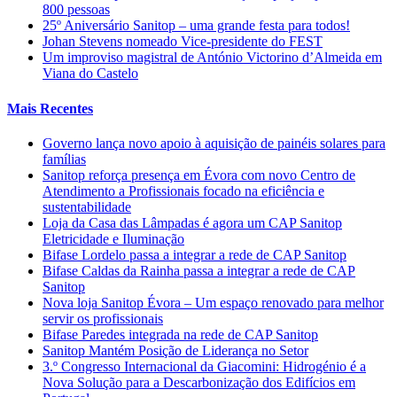
800 pessoas
25º Aniversário Sanitop – uma grande festa para todos!
Johan Stevens nomeado Vice-presidente do FEST
Um improviso magistral de António Victorino d’Almeida em
Viana do Castelo
Mais Recentes
Governo lança novo apoio à aquisição de painéis solares para
famílias
Sanitop reforça presença em Évora com novo Centro de
Atendimento a Profissionais focado na eficiência e
sustentabilidade
Loja da Casa das Lâmpadas é agora um CAP Sanitop
Eletricidade e Iluminação
Bifase Lordelo passa a integrar a rede de CAP Sanitop
Bifase Caldas da Rainha passa a integrar a rede de CAP
Sanitop
Nova loja Sanitop Évora – Um espaço renovado para melhor
servir os profissionais
Bifase Paredes integrada na rede de CAP Sanitop
Sanitop Mantém Posição de Liderança no Setor
3.º Congresso Internacional da Giacomini: Hidrogénio é a
Nova Solução para a Descarbonização dos Edifícios em