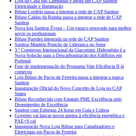
Loja da Casa das Lâmpadas é agora um CAP Sanitop
Eletricidade e Iluminação
Bifase Lordelo passa a integrar a rede de CAP Sanitop
Bifase Caldas da Rainha passa a integrar a rede de CAP
Sanitop
Nova loja Sanitop Évora – Um espaço renovado para melhor
servir os profissionais
Bifase Paredes integrada na rede de CAP Sanitop
Sanitop Mantém Posição de Liderança no Setor
3.º Congresso Internacional da Giacomini: Hidrogénio é a
Nova Solução para a Descarbonização dos Edifícios em
Portugal
Fase de implementação do Programa Vale Eficiência II já
começou
Loja Bifase de Paços de Ferreira passa a integrar a marca
Sanitop
Inauguração Oficial do Novo Conceito de Loja no CAP
Sintra
Bifase Reconhecida com Estatuto PME Excelência pelo
Desempenho de Excelência
Sanitop com Entregas 24 horas em Gaia e Lisboa
Governo vai lançar novos apoios à eficiência energética e
PAE+S cai
Inauguração Nova Loja Bifase para Canalizadores e
Eletricistas em Paços de Ferreira