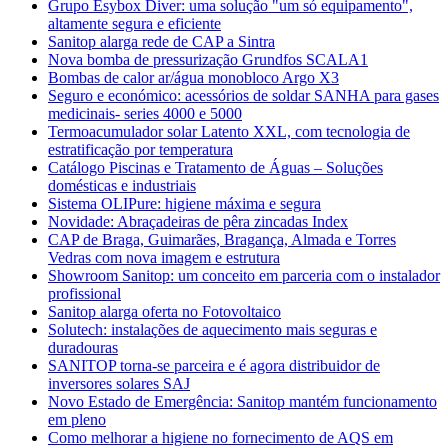
Grupo Esybox Diver: uma solução "um só equipamento",
altamente segura e eficiente
Sanitop alarga rede de CAP a Sintra
Nova bomba de pressurização Grundfos SCALA1
Bombas de calor ar/água monobloco Argo X3
Seguro e económico: acessórios de soldar SANHA para gases
medicinais- series 4000 e 5000
Termoacumulador solar Latento XXL, com tecnologia de
estratificação por temperatura
Catálogo Piscinas e Tratamento de Águas – Soluções
domésticas e industriais
Sistema OLIPure: higiene máxima e segura
Novidade: Abraçadeiras de pêra zincadas Index
CAP de Braga, Guimarães, Bragança, Almada e Torres
Vedras com nova imagem e estrutura
Showroom Sanitop: um conceito em parceria com o instalador
profissional
Sanitop alarga oferta no Fotovoltaico
Solutech: instalações de aquecimento mais seguras e
duradouras
SANITOP torna-se parceira e é agora distribuidor de
inversores solares SAJ
Novo Estado de Emergência: Sanitop mantém funcionamento
em pleno
Como melhorar a higiene no fornecimento de AQS em