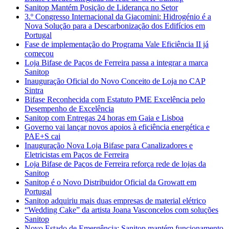
Sanitop Mantém Posição de Liderança no Setor
3.º Congresso Internacional da Giacomini: Hidrogénio é a
Nova Solução para a Descarbonização dos Edifícios em
Portugal
Fase de implementação do Programa Vale Eficiência II já
começou
Loja Bifase de Paços de Ferreira passa a integrar a marca
Sanitop
Inauguração Oficial do Novo Conceito de Loja no CAP
Sintra
Bifase Reconhecida com Estatuto PME Excelência pelo
Desempenho de Excelência
Sanitop com Entregas 24 horas em Gaia e Lisboa
Governo vai lançar novos apoios à eficiência energética e
PAE+S cai
Inauguração Nova Loja Bifase para Canalizadores e
Eletricistas em Paços de Ferreira
Loja Bifase de Paços de Ferreira reforça rede de lojas da
Sanitop
Sanitop é o Novo Distribuidor Oficial da Growatt em
Portugal
Sanitop adquiriu mais duas empresas de material elétrico
“Wedding Cake” da artista Joana Vasconcelos com soluções
Sanitop
Novo Estado de Emergência: Sanitop mantém funcionamento