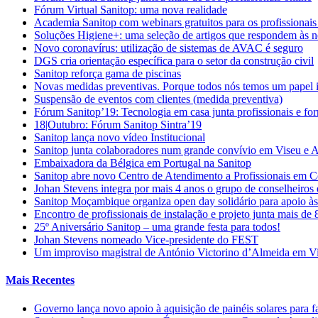
Fórum Virtual Sanitop: uma nova realidade
Academia Sanitop com webinars gratuitos para os profissionais
Soluções Higiene+: uma seleção de artigos que respondem às n
Novo coronavírus: utilização de sistemas de AVAC é seguro
DGS cria orientação específica para o setor da construção civil
Sanitop reforça gama de piscinas
Novas medidas preventivas. Porque todos nós temos um papel 
Suspensão de eventos com clientes (medida preventiva)
Fórum Sanitop’19: Tecnologia em casa junta profissionais e fo
18|Outubro: Fórum Sanitop Sintra’19
Sanitop lança novo vídeo Institucional
Sanitop junta colaboradores num grande convívio em Viseu e 
Embaixadora da Bélgica em Portugal na Sanitop
Sanitop abre novo Centro de Atendimento a Profissionais em 
Johan Stevens integra por mais 4 anos o grupo de conselheiro
Sanitop Moçambique organiza open day solidário para apoio às 
Encontro de profissionais de instalação e projeto junta mais de
25º Aniversário Sanitop – uma grande festa para todos!
Johan Stevens nomeado Vice-presidente do FEST
Um improviso magistral de António Victorino d’Almeida em V
Mais Recentes
Governo lança novo apoio à aquisição de painéis solares para f