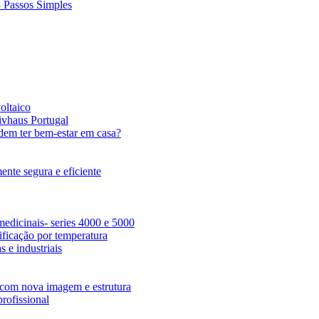
3 Passos Simples
oltaico
ivhaus Portugal
dem ter bem-estar em casa?
nte segura e eficiente
edicinais- series 4000 e 5000
ficação por temperatura
 e industriais
com nova imagem e estrutura
rofissional