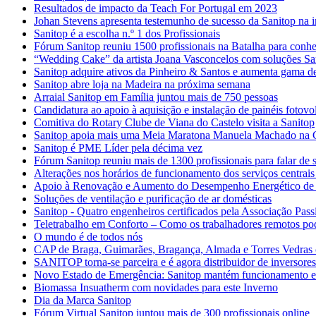
Resultados de impacto da Teach For Portugal em 2023
Johan Stevens apresenta testemunho de sucesso da Sanitop na 
Sanitop é a escolha n.º 1 dos Profissionais
Fórum Sanitop reuniu 1500 profissionais na Batalha para conhece
“Wedding Cake” da artista Joana Vasconcelos com soluções Sa
Sanitop adquire ativos da Pinheiro & Santos e aumenta gama de
Sanitop abre loja na Madeira na próxima semana
Arraial Sanitop em Família juntou mais de 750 pessoas
Candidatura ao apoio à aquisição e instalação de painéis fotovol
Comitiva do Rotary Clube de Viana do Castelo visita a Sanitop
Sanitop apoia mais uma Meia Maratona Manuela Machado na 
Sanitop é PME Líder pela décima vez
Fórum Sanitop reuniu mais de 1300 profissionais para falar de s
Alterações nos horários de funcionamento dos serviços centrais
Apoio à Renovação e Aumento do Desempenho Energético de E
Soluções de ventilação e purificação de ar domésticas
Sanitop - Quatro engenheiros certificados pela Associação Pass
Teletrabalho em Conforto – Como os trabalhadores remotos po
O mundo é de todos nós
CAP de Braga, Guimarães, Bragança, Almada e Torres Vedras 
SANITOP torna-se parceira e é agora distribuidor de inversore
Novo Estado de Emergência: Sanitop mantém funcionamento 
Biomassa Insuatherm com novidades para este Inverno
Dia da Marca Sanitop
Fórum Virtual Sanitop juntou mais de 300 profissionais online