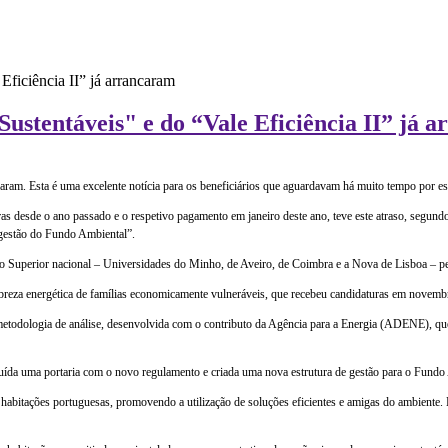
ustentáveis" e do “Vale Eficiência II” já 
ram. Esta é uma excelente notícia para os beneficiários que aguardavam há muito tempo por este
ras desde o ano passado e o respetivo pagamento em janeiro deste ano, teve este atraso, segun
e gestão do Fundo Ambiental”.
o Superior nacional – Universidades do Minho, de Aveiro, de Coimbra e a Nova de Lisboa – permi
breza energética de famílias economicamente vulneráveis, que recebeu candidaturas em novemb
todologia de análise, desenvolvida com o contributo da Agência para a Energia (ADENE), que vi
uída uma portaria com o novo regulamento e criada uma nova estrutura de gestão para o Fundo
habitações portuguesas, promovendo a utilização de soluções eficientes e amigas do ambiente. E