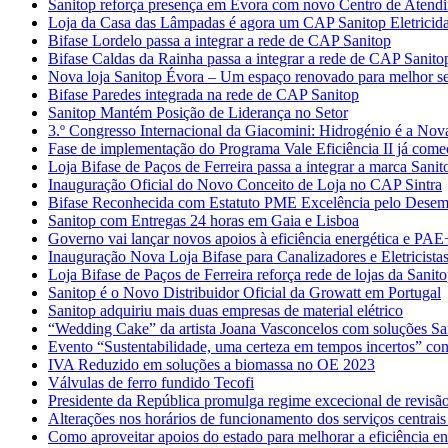
Sanitop reforça presença em Évora com novo Centro de Atendime
Loja da Casa das Lâmpadas é agora um CAP Sanitop Eletricid
Bifase Lordelo passa a integrar a rede de CAP Sanitop
Bifase Caldas da Rainha passa a integrar a rede de CAP Sanito
Nova loja Sanitop Évora – Um espaço renovado para melhor ser
Bifase Paredes integrada na rede de CAP Sanitop
Sanitop Mantém Posição de Liderança no Setor
3.º Congresso Internacional da Giacomini: Hidrogénio é a Nov
Fase de implementação do Programa Vale Eficiência II já com
Loja Bifase de Paços de Ferreira passa a integrar a marca Sanit
Inauguração Oficial do Novo Conceito de Loja no CAP Sintra
Bifase Reconhecida com Estatuto PME Excelência pelo Desem
Sanitop com Entregas 24 horas em Gaia e Lisboa
Governo vai lançar novos apoios à eficiência energética e PAE
Inauguração Nova Loja Bifase para Canalizadores e Eletricista
Loja Bifase de Paços de Ferreira reforça rede de lojas da Sanit
Sanitop é o Novo Distribuidor Oficial da Growatt em Portugal
Sanitop adquiriu mais duas empresas de material elétrico
“Wedding Cake” da artista Joana Vasconcelos com soluções Sa
Evento “Sustentabilidade, uma certeza em tempos incertos” con
IVA Reduzido em soluções a biomassa no OE 2023
Válvulas de ferro fundido Tecofi
Presidente da República promulga regime excecional de revisão
Alterações nos horários de funcionamento dos serviços centrais
Como aproveitar apoios do estado para melhorar a eficiência en