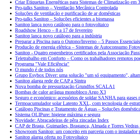
Criar Etiquetas Energéticas para Sistemas de Climatização em 
Pro-talks Sanitop – Ventilação Mecânica Controlada
Soluções de ventilação e purificação de ar domésticas
Pro-talks Sanitop – Soluções eficientes a biomassa
Sanitop lança novo catálogo para o fotovoltaico
Roadshow Henco – 8 a 17 de fevereiro
Sanitop lança novo catálogo para a indústria
Preparar a Piscina para o Outono/Inverno – 5 Passos Essenciais
Produção de energia elétrica – Sistemas de Autoconsumo Fotov
Sanitop - Quatro engenheiros certificados pela Associação Pass
Teletrabalho em Conforto – Como os trabalhadores remotos po
Programa "Vale Eficiência"
O mundo é de todos nós
Grupo Esybox Diver: uma solução "um só equipamento", altame
Sanitop alarga rede de CAP a Sintra
Nova bomba de pressurização Grundfos SCALA1
Bombas de calor ar/água monobloco Argo X3
Seguro e económico: acessórios de soldar SANHA para gases m
Termoacumulador solar Latento XXL, com tecnologia de estrati
Catálogo Piscinas e Tratamento de Águas – Soluções domésticas
Sistema OLIPure: higiene máxima e segura
Novidade: Abraçadeiras de pêra zincadas Index
CAP de Braga, Guimarães, Bragança, Almada e Torres Vedras 
Showroom Sanitop: um conceito em parceria com o instalador p
Sanitop alarga oferta no Fotovoltaico