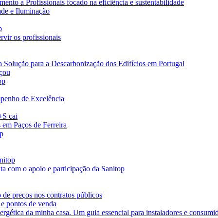
nto a Profissionais focado na eficiência e sustentabilidade
ade e Iluminação
p
vir os profissionais
a Solução para a Descarbonização dos Edifícios em Portugal
eçou
op
penho de Excelência
+S cai
s em Paços de Ferreira
op
nitop
ta com o apoio e participação da Sanitop
 de preços nos contratos públicos
 e pontos de venda
ergética da minha casa. Um guia essencial para instaladores e consumi