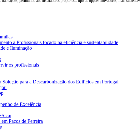
abitações, permitindo aos instaladores propor este tipo de opções inovadores, mais sustentávei
amílias
nto a Profissionais focado na eficiência e sustentabilidade
ade e Iluminação
p
vir os profissionais
a Solução para a Descarbonização dos Edifícios em Portugal
eçou
op
penho de Excelência
+S cai
s em Paços de Ferreira
op