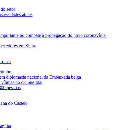
 do setor
ecessidades atuais
importante no combate à propagação do novo coronavírus.
rnecedores em Sintra
Arouca
Coimbra
s em diplomacia nacional da Embaixada belga
vítimas do ciclone Idai
 800 pessoas
iana do Castelo
amílias