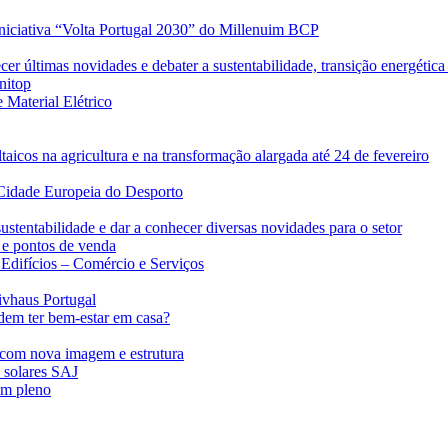
iniciativa “Volta Portugal 2030” do Millenuim BCP
r últimas novidades e debater a sustentabilidade, transição energética 
nitop
 Material Elétrico
taicos na agricultura e na transformação alargada até 24 de fevereiro
Cidade Europeia do Desporto
ustentabilidade e dar a conhecer diversas novidades para o setor
 e pontos de venda
difícios – Comércio e Serviços
ivhaus Portugal
dem ter bem-estar em casa?
com nova imagem e estrutura
s solares SAJ
em pleno