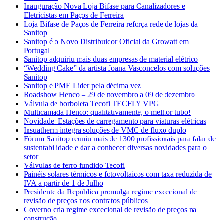
Inauguração Nova Loja Bifase para Canalizadores e
Eletricistas em Paços de Ferreira
Loja Bifase de Paços de Ferreira reforça rede de lojas da
Sanitop
Sanitop é o Novo Distribuidor Oficial da Growatt em
Portugal
Sanitop adquiriu mais duas empresas de material elétrico
“Wedding Cake” da artista Joana Vasconcelos com soluções
Sanitop
Sanitop é PME Líder pela décima vez
Roadshow Henco – 29 de novembro a 09 de dezembro
Válvula de borboleta Tecofi TECFLY VPG
Multicamada Henco: qualitativamente, o melhor tubo!
Novidade: Estações de carregamento para viaturas elétricas
Insuatherm integra soluções de VMC de fluxo duplo
Fórum Sanitop reuniu mais de 1300 profissionais para falar de
sustentabilidade e dar a conhecer diversas novidades para o
setor
Válvulas de ferro fundido Tecofi
Painéis solares térmicos e fotovoltaicos com taxa reduzida de
IVA a partir de 1 de Julho
Presidente da República promulga regime excecional de
revisão de preços nos contratos públicos
Governo cria regime excecional de revisão de preços na
construção