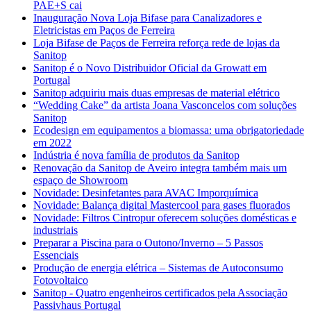
PAE+S cai
Inauguração Nova Loja Bifase para Canalizadores e
Eletricistas em Paços de Ferreira
Loja Bifase de Paços de Ferreira reforça rede de lojas da
Sanitop
Sanitop é o Novo Distribuidor Oficial da Growatt em
Portugal
Sanitop adquiriu mais duas empresas de material elétrico
“Wedding Cake” da artista Joana Vasconcelos com soluções
Sanitop
Ecodesign em equipamentos a biomassa: uma obrigatoriedade
em 2022
Indústria é nova família de produtos da Sanitop
Renovação da Sanitop de Aveiro integra também mais um
espaço de Showroom
Novidade: Desinfetantes para AVAC Imporquímica
Novidade: Balança digital Mastercool para gases fluorados
Novidade: Filtros Cintropur oferecem soluções domésticas e
industriais
Preparar a Piscina para o Outono/Inverno – 5 Passos
Essenciais
Produção de energia elétrica – Sistemas de Autoconsumo
Fotovoltaico
Sanitop - Quatro engenheiros certificados pela Associação
Passivhaus Portugal