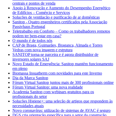
centrais e pontos de venda
Apoio à Renovação e Aumento do Desempenho Energético
de Edifícios – Comércio e Serviços
Soluções de ventilação e purificação de ar domésticas
Sanitop - Quatro engenheiros certificados pela Associação
Passivhaus Portugal
Teletrabalho em Conforto – Como os trabalhadores remotos
podem ter bem-estar em casa?
O mundo é de todos nós
CAP de Braga, Guimarães, Bragança, Almada e Torres
Vedras com nova imagem e estrutura
SANITOP torna-se parceira e é agora distribuidor de
inversores solares SAJ
Novo Estado de Emergência: Sanitop mantém funcionamento
em pleno
Biomassa Insuatherm com novidades para este Inverno
Dia da Marca Sanitop
Fórum Virtual Sanitop juntou mais de 300 profissionais online
Fórum Virtual Sanitop: uma nova realidade
Academia Sanitop com webinars gratuitos para os
profissionais do setor
Soluções Higiene+: uma seleção de artigos que respondem às
necessidades atuais
Novo coronavírus: utilização de sistemas de AVAC é seguro
DGS cria orientação específica para o setor da construção