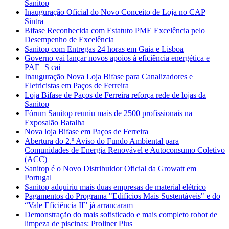
Sanitop
Inauguração Oficial do Novo Conceito de Loja no CAP
Sintra
Bifase Reconhecida com Estatuto PME Excelência pelo
Desempenho de Excelência
Sanitop com Entregas 24 horas em Gaia e Lisboa
Governo vai lançar novos apoios à eficiência energética e
PAE+S cai
Inauguração Nova Loja Bifase para Canalizadores e
Eletricistas em Paços de Ferreira
Loja Bifase de Paços de Ferreira reforça rede de lojas da
Sanitop
Fórum Sanitop reuniu mais de 2500 profissionais na
Exposalão Batalha
Nova loja Bifase em Paços de Ferreira
Abertura do 2.º Aviso do Fundo Ambiental para
Comunidades de Energia Renovável e Autoconsumo Coletivo
(ACC)
Sanitop é o Novo Distribuidor Oficial da Growatt em
Portugal
Sanitop adquiriu mais duas empresas de material elétrico
Pagamentos do Programa "Edifícios Mais Sustentáveis" e do
“Vale Eficiência II” já arrancaram
Demonstração do mais sofisticado e mais completo robot de
limpeza de piscinas: Proliner Plus