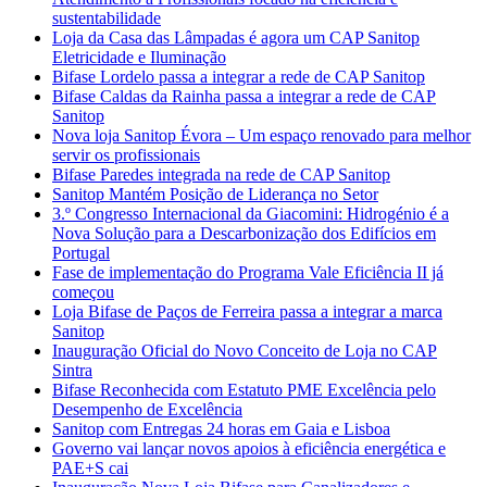
sustentabilidade
Loja da Casa das Lâmpadas é agora um CAP Sanitop
Eletricidade e Iluminação
Bifase Lordelo passa a integrar a rede de CAP Sanitop
Bifase Caldas da Rainha passa a integrar a rede de CAP
Sanitop
Nova loja Sanitop Évora – Um espaço renovado para melhor
servir os profissionais
Bifase Paredes integrada na rede de CAP Sanitop
Sanitop Mantém Posição de Liderança no Setor
3.º Congresso Internacional da Giacomini: Hidrogénio é a
Nova Solução para a Descarbonização dos Edifícios em
Portugal
Fase de implementação do Programa Vale Eficiência II já
começou
Loja Bifase de Paços de Ferreira passa a integrar a marca
Sanitop
Inauguração Oficial do Novo Conceito de Loja no CAP
Sintra
Bifase Reconhecida com Estatuto PME Excelência pelo
Desempenho de Excelência
Sanitop com Entregas 24 horas em Gaia e Lisboa
Governo vai lançar novos apoios à eficiência energética e
PAE+S cai