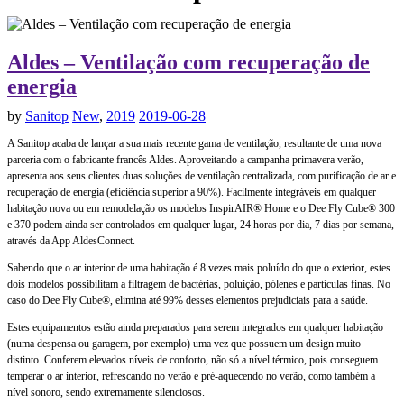
Aldes – Ventilação com recuperação de
energia
by
Sanitop
New
,
2019
2019-06-28
A Sanitop acaba de lançar a sua mais recente gama de ventilação, resultante de uma nova
parceria com o fabricante francês Aldes. Aproveitando a campanha primavera verão,
apresenta aos seus clientes duas soluções de ventilação centralizada, com purificação de ar e
recuperação de energia (eficiência superior a 90%). Facilmente integráveis em qualquer
habitação nova ou em remodelação os modelos InspirAIR® Home e o Dee Fly Cube® 300
e 370 podem ainda ser controlados em qualquer lugar, 24 horas por dia, 7 dias por semana,
através da App AldesConnect.
Sabendo que o ar interior de uma habitação é 8 vezes mais poluído do que o exterior, estes
dois modelos possibilitam a filtragem de bactérias, poluição, pólenes e partículas finas. No
caso do Dee Fly Cube®, elimina até 99% desses elementos prejudiciais para a saúde.
Estes equipamentos estão ainda preparados para serem integrados em qualquer habitação
(numa despensa ou garagem, por exemplo) uma vez que possuem um design muito
distinto. Conferem elevados níveis de conforto, não só a nível térmico, pois conseguem
temperar o ar interior, refrescando no verão e pré-aquecendo no verão, como também a
nível sonoro, sendo extremamente silenciosos.