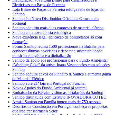
Inauguração Nova Loja Bifase para Canalizadores e
Eletricistas em Paços de Ferreira
Loja Bifase de Paços de Ferreira reforça rede de lojas da
Sanitop
Sanitop é o Novo Distribuidor Oficial da Growatt em
Portugal
Sanitop adquiriu mais duas empresas de material elétrico
Sanitop com nova aposta estratégica
Nova exigência legal: aplicação de poliuretanos só com
formação
Fórum Sanitop reuniu 1500 profissionais na Batalha para
conhecer últimas novidades e debater a sustentabilidade,
transição energética e a digitalização
Sanitop dá apoio aos profissionais para o Fundo Ambiental
“Wedding Cake” da artista Joana Vasconcelos com soluções
Sanitop
Sanitop adquire ativos da Pinheiro & Santos e aumenta gama
de Material Elétrico
Sanitop abre 21ª loja em Portugal no Funchal
Novos Apoios do Fundo Ambiental já saíram!
Embaixador da Bélgica visitou as instalações da Sanitop
Sanitop distinguida com Estatuto INOVADORA COTEC
Arraial Sanitop em Família juntou mais de 750 pessoas
Desafios da Construção em Portugal: conheça as propostas
que irão transformar o Setor