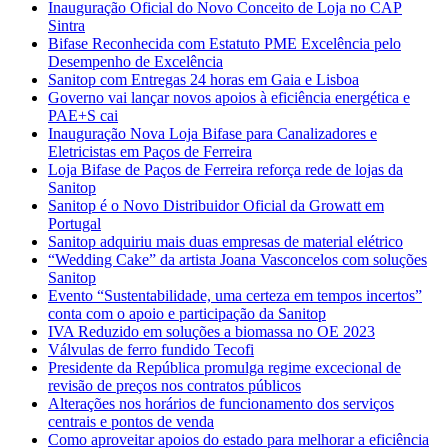
Inauguração Oficial do Novo Conceito de Loja no CAP
Sintra
Bifase Reconhecida com Estatuto PME Excelência pelo
Desempenho de Excelência
Sanitop com Entregas 24 horas em Gaia e Lisboa
Governo vai lançar novos apoios à eficiência energética e
PAE+S cai
Inauguração Nova Loja Bifase para Canalizadores e
Eletricistas em Paços de Ferreira
Loja Bifase de Paços de Ferreira reforça rede de lojas da
Sanitop
Sanitop é o Novo Distribuidor Oficial da Growatt em
Portugal
Sanitop adquiriu mais duas empresas de material elétrico
“Wedding Cake” da artista Joana Vasconcelos com soluções
Sanitop
Evento “Sustentabilidade, uma certeza em tempos incertos”
conta com o apoio e participação da Sanitop
IVA Reduzido em soluções a biomassa no OE 2023
Válvulas de ferro fundido Tecofi
Presidente da República promulga regime excecional de
revisão de preços nos contratos públicos
Alterações nos horários de funcionamento dos serviços
centrais e pontos de venda
Como aproveitar apoios do estado para melhorar a eficiência