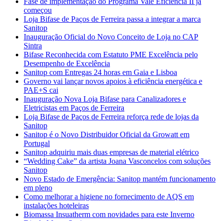
Fase de implementação do Programa Vale Eficiência II já
começou
Loja Bifase de Paços de Ferreira passa a integrar a marca
Sanitop
Inauguração Oficial do Novo Conceito de Loja no CAP
Sintra
Bifase Reconhecida com Estatuto PME Excelência pelo
Desempenho de Excelência
Sanitop com Entregas 24 horas em Gaia e Lisboa
Governo vai lançar novos apoios à eficiência energética e
PAE+S cai
Inauguração Nova Loja Bifase para Canalizadores e
Eletricistas em Paços de Ferreira
Loja Bifase de Paços de Ferreira reforça rede de lojas da
Sanitop
Sanitop é o Novo Distribuidor Oficial da Growatt em
Portugal
Sanitop adquiriu mais duas empresas de material elétrico
“Wedding Cake” da artista Joana Vasconcelos com soluções
Sanitop
Novo Estado de Emergência: Sanitop mantém funcionamento
em pleno
Como melhorar a higiene no fornecimento de AQS em
instalações hoteleiras
Biomassa Insuatherm com novidades para este Inverno