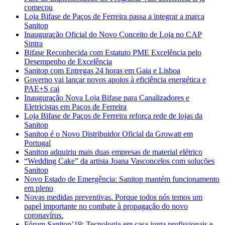
começou
Loja Bifase de Paços de Ferreira passa a integrar a marca
Sanitop
Inauguração Oficial do Novo Conceito de Loja no CAP
Sintra
Bifase Reconhecida com Estatuto PME Excelência pelo
Desempenho de Excelência
Sanitop com Entregas 24 horas em Gaia e Lisboa
Governo vai lançar novos apoios à eficiência energética e
PAE+S cai
Inauguração Nova Loja Bifase para Canalizadores e
Eletricistas em Paços de Ferreira
Loja Bifase de Paços de Ferreira reforça rede de lojas da
Sanitop
Sanitop é o Novo Distribuidor Oficial da Growatt em
Portugal
Sanitop adquiriu mais duas empresas de material elétrico
“Wedding Cake” da artista Joana Vasconcelos com soluções
Sanitop
Novo Estado de Emergência: Sanitop mantém funcionamento
em pleno
Novas medidas preventivas. Porque todos nós temos um
papel importante no combate à propagação do novo
coronavírus.
Fórum Sanitop’19: Tecnologia em casa junta profissionais e