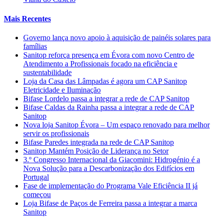
Mais Recentes
Governo lança novo apoio à aquisição de painéis solares para
famílias
Sanitop reforça presença em Évora com novo Centro de
Atendimento a Profissionais focado na eficiência e
sustentabilidade
Loja da Casa das Lâmpadas é agora um CAP Sanitop
Eletricidade e Iluminação
Bifase Lordelo passa a integrar a rede de CAP Sanitop
Bifase Caldas da Rainha passa a integrar a rede de CAP
Sanitop
Nova loja Sanitop Évora – Um espaço renovado para melhor
servir os profissionais
Bifase Paredes integrada na rede de CAP Sanitop
Sanitop Mantém Posição de Liderança no Setor
3.º Congresso Internacional da Giacomini: Hidrogénio é a
Nova Solução para a Descarbonização dos Edifícios em
Portugal
Fase de implementação do Programa Vale Eficiência II já
começou
Loja Bifase de Paços de Ferreira passa a integrar a marca
Sanitop