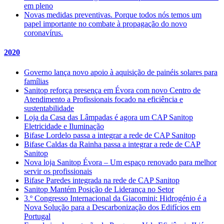
em pleno
Novas medidas preventivas. Porque todos nós temos um
papel importante no combate à propagação do novo
coronavírus.
2020
Governo lança novo apoio à aquisição de painéis solares para
famílias
Sanitop reforça presença em Évora com novo Centro de
Atendimento a Profissionais focado na eficiência e
sustentabilidade
Loja da Casa das Lâmpadas é agora um CAP Sanitop
Eletricidade e Iluminação
Bifase Lordelo passa a integrar a rede de CAP Sanitop
Bifase Caldas da Rainha passa a integrar a rede de CAP
Sanitop
Nova loja Sanitop Évora – Um espaço renovado para melhor
servir os profissionais
Bifase Paredes integrada na rede de CAP Sanitop
Sanitop Mantém Posição de Liderança no Setor
3.º Congresso Internacional da Giacomini: Hidrogénio é a
Nova Solução para a Descarbonização dos Edifícios em
Portugal