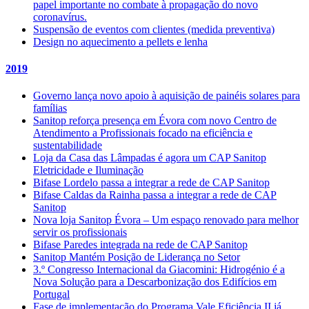
papel importante no combate à propagação do novo
coronavírus.
Suspensão de eventos com clientes (medida preventiva)
Design no aquecimento a pellets e lenha
2019
Governo lança novo apoio à aquisição de painéis solares para
famílias
Sanitop reforça presença em Évora com novo Centro de
Atendimento a Profissionais focado na eficiência e
sustentabilidade
Loja da Casa das Lâmpadas é agora um CAP Sanitop
Eletricidade e Iluminação
Bifase Lordelo passa a integrar a rede de CAP Sanitop
Bifase Caldas da Rainha passa a integrar a rede de CAP
Sanitop
Nova loja Sanitop Évora – Um espaço renovado para melhor
servir os profissionais
Bifase Paredes integrada na rede de CAP Sanitop
Sanitop Mantém Posição de Liderança no Setor
3.º Congresso Internacional da Giacomini: Hidrogénio é a
Nova Solução para a Descarbonização dos Edifícios em
Portugal
Fase de implementação do Programa Vale Eficiência II já