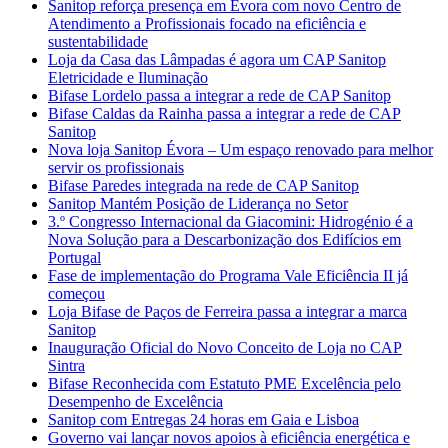
Sanitop reforça presença em Évora com novo Centro de
Atendimento a Profissionais focado na eficiência e
sustentabilidade
Loja da Casa das Lâmpadas é agora um CAP Sanitop
Eletricidade e Iluminação
Bifase Lordelo passa a integrar a rede de CAP Sanitop
Bifase Caldas da Rainha passa a integrar a rede de CAP
Sanitop
Nova loja Sanitop Évora – Um espaço renovado para melhor
servir os profissionais
Bifase Paredes integrada na rede de CAP Sanitop
Sanitop Mantém Posição de Liderança no Setor
3.º Congresso Internacional da Giacomini: Hidrogénio é a
Nova Solução para a Descarbonização dos Edifícios em
Portugal
Fase de implementação do Programa Vale Eficiência II já
começou
Loja Bifase de Paços de Ferreira passa a integrar a marca
Sanitop
Inauguração Oficial do Novo Conceito de Loja no CAP
Sintra
Bifase Reconhecida com Estatuto PME Excelência pelo
Desempenho de Excelência
Sanitop com Entregas 24 horas em Gaia e Lisboa
Governo vai lançar novos apoios à eficiência energética e