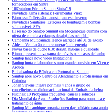
fornecedores em Sintra
18|Outubro: Fórum Sanitop Sintra’19
Novidade gama sistemas: Ferramentas Virax
Biomassa: Pellets são a aposta para este inverno
Novidades Sanitários: Estações de bombagem e bombas
submersíveis SFA
III sessão do Sanitop Summit em Moçambique culmina com
oferta de comida a crianças desalojadas pelo Idaí
Campanha Multicamada Henco alargada até 31 de agosto
Aldes – Ventilação com recuperação de energia
Novas bases de duche b10: design, higiene e qualidade
Rinno apresenta nova gama de móveis para casas de banho
Sanitop lança novo vídeo Institucional
Sanitop junta colaboradores num grande convívio em Viseu e
Arouca
Embaixadora da Bélgica em Portugal na Sanitop
Sanitop abre novo Centro de Atendimento a Profissionais em
Coimbra
Johan Stevens integra por mais 4 anos o grupo de
conselheiros em diplomacia nacional da Embaixada belga
Piscinas: 10 Problemas frequentes, causas e soluções
Dia Mundial da Água: 5 soluções Sanitop para poupança e
tratamento de água
Sanitop Moçambique organiza open day solidário para apoio