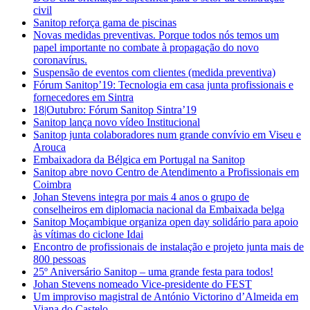
civil
Sanitop reforça gama de piscinas
Novas medidas preventivas. Porque todos nós temos um
papel importante no combate à propagação do novo
coronavírus.
Suspensão de eventos com clientes (medida preventiva)
Fórum Sanitop’19: Tecnologia em casa junta profissionais e
fornecedores em Sintra
18|Outubro: Fórum Sanitop Sintra’19
Sanitop lança novo vídeo Institucional
Sanitop junta colaboradores num grande convívio em Viseu e
Arouca
Embaixadora da Bélgica em Portugal na Sanitop
Sanitop abre novo Centro de Atendimento a Profissionais em
Coimbra
Johan Stevens integra por mais 4 anos o grupo de
conselheiros em diplomacia nacional da Embaixada belga
Sanitop Moçambique organiza open day solidário para apoio
às vítimas do ciclone Idai
Encontro de profissionais de instalação e projeto junta mais de
800 pessoas
25º Aniversário Sanitop – uma grande festa para todos!
Johan Stevens nomeado Vice-presidente do FEST
Um improviso magistral de António Victorino d’Almeida em
Viana do Castelo