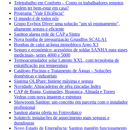
Teletrabalho em Conforto – Como os trabalhadores remotos
podem ter bem-estar em casa?
Programa "Vale Eficiência"
O mundo é de todos nós
Grupo Esybox Diver: uma solução "um só equipamento",
altamente segura e eficiente
Sanitop alarga rede de CAP a Sintra
Nova bomba de pressurização Grundfos SCALA1
Bombas de calor ar/água monobloco Argo X3
Seguro e económico: acessórios de soldar SANHA para gases
medicinais- series 4000 e 5000
Termoacumulador solar Latento XXL, com tecnologia de
estratificação por temperatura
Catálogo Piscinas e Tratamento de Águas – Soluções
domésticas e industriais
Sistema OLIPure: higiene máxima e segura
Novidade: Abraçadeiras de pêra zincadas Index
CAP de Braga, Guimarães, Bragança, Almada e Torres
Vedras com nova imagem e estrutura
Showroom Sanitop: um conceito em parceria com o instalador
profissional
Sanitop alarga oferta no Fotovoltaico
Solutech: instalações de aquecimento mais seguras e
duradouras
Novo Estado de Emergência: Sanitop mantém funcionamento