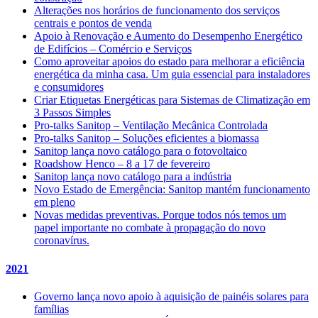
Alterações nos horários de funcionamento dos serviços
centrais e pontos de venda
Apoio à Renovação e Aumento do Desempenho Energético
de Edifícios – Comércio e Serviços
Como aproveitar apoios do estado para melhorar a eficiência
energética da minha casa. Um guia essencial para instaladores
e consumidores
Criar Etiquetas Energéticas para Sistemas de Climatização em
3 Passos Simples
Pro-talks Sanitop – Ventilação Mecânica Controlada
Pro-talks Sanitop – Soluções eficientes a biomassa
Sanitop lança novo catálogo para o fotovoltaico
Roadshow Henco – 8 a 17 de fevereiro
Sanitop lança novo catálogo para a indústria
Novo Estado de Emergência: Sanitop mantém funcionamento
em pleno
Novas medidas preventivas. Porque todos nós temos um
papel importante no combate à propagação do novo
coronavírus.
2021
Governo lança novo apoio à aquisição de painéis solares para
famílias