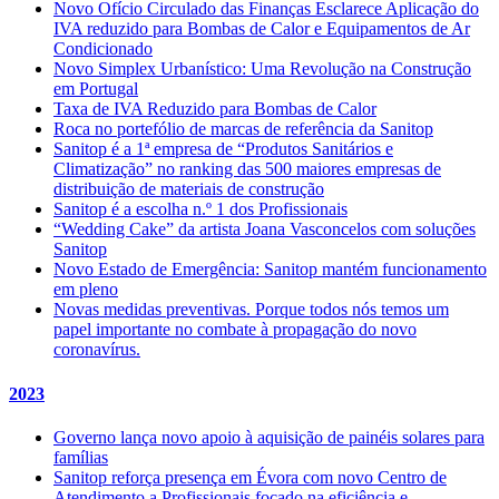
Novo Ofício Circulado das Finanças Esclarece Aplicação do
IVA reduzido para Bombas de Calor e Equipamentos de Ar
Condicionado
Novo Simplex Urbanístico: Uma Revolução na Construção
em Portugal
Taxa de IVA Reduzido para Bombas de Calor
Roca no portefólio de marcas de referência da Sanitop
Sanitop é a 1ª empresa de “Produtos Sanitários e
Climatização” no ranking das 500 maiores empresas de
distribuição de materiais de construção
Sanitop é a escolha n.º 1 dos Profissionais
“Wedding Cake” da artista Joana Vasconcelos com soluções
Sanitop
Novo Estado de Emergência: Sanitop mantém funcionamento
em pleno
Novas medidas preventivas. Porque todos nós temos um
papel importante no combate à propagação do novo
coronavírus.
2023
Governo lança novo apoio à aquisição de painéis solares para
famílias
Sanitop reforça presença em Évora com novo Centro de
Atendimento a Profissionais focado na eficiência e