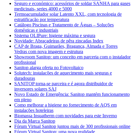
Seguro e económico: acessórios de soldar SANHA para gases
medicinais- series 4000 e 5000
Termoacumulador solar Latento XXL, com tecnologia de
estratificação por temperatura
Catálogo Piscinas e Tratamento de Águas – Soluções
domésticas e industriais
Sistema OLIPure: higiene máxima e segura
Novidade: Abraçadeiras de pêra zincadas Index
CAP de Braga, Guimarães, Bragança, Almada e Torres
Vedras com nova imagem e estrutura
Showroom Sanitop: um conceito em parceria com o instalador
profissional
Sanitop alarga oferta no Fotovoltaico
Solutech: instalações de aquecimento mais seguras e
duradouras
SANITOP torna-se parceira e é agora distribuidor de
inversores solares SAJ
Novo Estado de Emergência: Sanitop mantém funcionamento
em pleno
Como melhorar a higiene no fornecimento de AQS em
instalações hoteleiras
Biomassa Insuatherm com novidades para este Inverno
Dia da Marca Sanitop
Fórum Virtual Sanitop juntou mais de 300 profissionais online
Fórum Virtual Sanitop: uma nova realidade