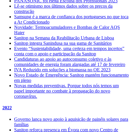
PANASONIC foi eleita Escolha dos Profissionais 2023
Lê-se otimismo nos últimos dados sobre os preços da
construção
Samsung é a marca de confiança dos portugueses no que toca
a Ar Condicionado
Novidade: Termoacumuladores e Bombas de Calor AQS
Haier
Sanitop na Semana da Reabilitação Urbana de Lisboa
Sanitop integra Sanindusa na sua gama de Sanitários
Evento “Sustentabilidade, uma certeza em tempos incertos”
conta com o apoio e participação da Sanitop
Candidaturas ao apoio ao autoconsumo coletivo e às
comunidades de energia foram alargadas até 17 de fevereiro
IVA Reduzido em soluções a biomassa no OE 2023
Novo Estado de Emergência: Sanitop mantém funcionamento
em pleno
Novas medidas preventivas. Porque todos nós temos um
papel importante no combate à propagação do novo
coronavírus.
2022
Governo lança novo apoio à aquisição de painéis solares para
famílias
Sanitop reforça presença em Évora com novo Centro de