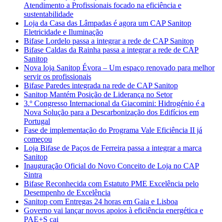
Atendimento a Profissionais focado na eficiência e
sustentabilidade
Loja da Casa das Lâmpadas é agora um CAP Sanitop
Eletricidade e Iluminação
Bifase Lordelo passa a integrar a rede de CAP Sanitop
Bifase Caldas da Rainha passa a integrar a rede de CAP
Sanitop
Nova loja Sanitop Évora – Um espaço renovado para melhor
servir os profissionais
Bifase Paredes integrada na rede de CAP Sanitop
Sanitop Mantém Posição de Liderança no Setor
3.º Congresso Internacional da Giacomini: Hidrogénio é a
Nova Solução para a Descarbonização dos Edifícios em
Portugal
Fase de implementação do Programa Vale Eficiência II já
começou
Loja Bifase de Paços de Ferreira passa a integrar a marca
Sanitop
Inauguração Oficial do Novo Conceito de Loja no CAP
Sintra
Bifase Reconhecida com Estatuto PME Excelência pelo
Desempenho de Excelência
Sanitop com Entregas 24 horas em Gaia e Lisboa
Governo vai lançar novos apoios à eficiência energética e
PAE+S cai