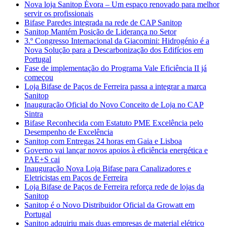
Nova loja Sanitop Évora – Um espaço renovado para melhor
servir os profissionais
Bifase Paredes integrada na rede de CAP Sanitop
Sanitop Mantém Posição de Liderança no Setor
3.º Congresso Internacional da Giacomini: Hidrogénio é a
Nova Solução para a Descarbonização dos Edifícios em
Portugal
Fase de implementação do Programa Vale Eficiência II já
começou
Loja Bifase de Paços de Ferreira passa a integrar a marca
Sanitop
Inauguração Oficial do Novo Conceito de Loja no CAP
Sintra
Bifase Reconhecida com Estatuto PME Excelência pelo
Desempenho de Excelência
Sanitop com Entregas 24 horas em Gaia e Lisboa
Governo vai lançar novos apoios à eficiência energética e
PAE+S cai
Inauguração Nova Loja Bifase para Canalizadores e
Eletricistas em Paços de Ferreira
Loja Bifase de Paços de Ferreira reforça rede de lojas da
Sanitop
Sanitop é o Novo Distribuidor Oficial da Growatt em
Portugal
Sanitop adquiriu mais duas empresas de material elétrico