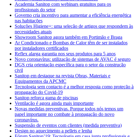
Academia Sanitop com webinars gratuitos para os
profissionais do setor
Governo cria incentivo para aumentar a eficiência energética
nas habitações
Soluções Higiene+: uma seleção de artigos que respondem às
necessidades atuais
Showroom Sanitop agora também em Portimão e Braga
Ar Condicionado e Bombas de Calor têm de ser instalados
por instaladores certificados
Reflex alarga garantia nos seus produtos para 5 anos
Novo coronavírus: utilização de sistemas de AVAC é seguro
DGS cria orientação específica para o setor da construção
civil
Sanitop em destaque na revista Obras, Materiais e
Equipamentos da APCMC
Tecnologia sem contacto é a melhor resposta como proteção à
propagação do Covid-19
Sanitop reforça gama de piscinas
Ventilação é agora ainda mais importante
Novas medidas preventivas. Porque todos nós temos um
papel importante no combate à propagação do novo
coronavírus.
Suspensão de eventos com clientes (medida preventiva)
Design no aquecimento a pellets e lenha
Fórum Sanitop’19: Tecnologia em casa junta profissionais e