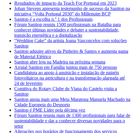
Resultados de impacto da Teach For Portugal em 2023
Johan Stevens apresenta testemunho de sucesso da Sanitop na
iniciativa “Volta Portugal 2030” do Millenuim BCP
Sanitop é a escolha n.º 1 dos Profissionais
Fórum Sanitop reuniu 1500 profissionais na Batalha para
conhecer últimas novidades e debater a sustentabilidade,
transição energética e a digitalização
“Wedding Cake” da artista Joana Vasconcelos com soluções
Sanitop
Sanitop adquire ativos da Pinheiro & Santos e aumenta gama
de Material Elétrico
Sanitop abre loja na Madeira na próxima semana
Arraial Sanitop em Família juntou mais de 750 pessoas
Candidatura ao apoio à aquisição e instalação de painéis
fotovoltaicos na agricultura e na transformação alargada até
24 de fevereiro
Comitiva do Rotary Clube de Viana do Castelo visita a
Sanitop
Sanitop apoia mais uma Meia Maratona Manuela Machado na
Cidade Europeia do Desporto
Sanitop é PME Líder pela décima vez
Fórum Sanitop reuniu mais de 1300 profissionais para falar de
sustentabilidade e dar a conhecer diversas novidades para o
setor
Alterações nos horários de funcionamento dos serviços