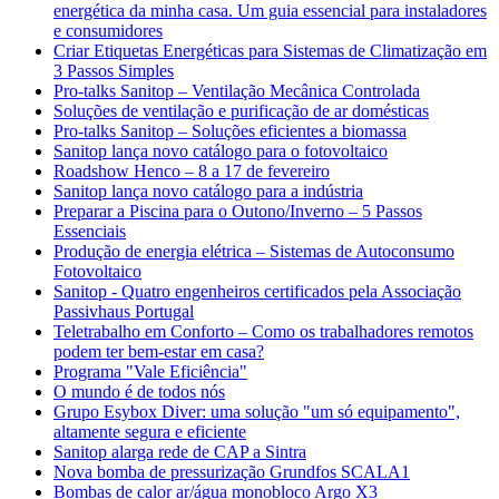
energética da minha casa. Um guia essencial para instaladores
e consumidores
Criar Etiquetas Energéticas para Sistemas de Climatização em
3 Passos Simples
Pro-talks Sanitop – Ventilação Mecânica Controlada
Soluções de ventilação e purificação de ar domésticas
Pro-talks Sanitop – Soluções eficientes a biomassa
Sanitop lança novo catálogo para o fotovoltaico
Roadshow Henco – 8 a 17 de fevereiro
Sanitop lança novo catálogo para a indústria
Preparar a Piscina para o Outono/Inverno – 5 Passos
Essenciais
Produção de energia elétrica – Sistemas de Autoconsumo
Fotovoltaico
Sanitop - Quatro engenheiros certificados pela Associação
Passivhaus Portugal
Teletrabalho em Conforto – Como os trabalhadores remotos
podem ter bem-estar em casa?
Programa "Vale Eficiência"
O mundo é de todos nós
Grupo Esybox Diver: uma solução "um só equipamento",
altamente segura e eficiente
Sanitop alarga rede de CAP a Sintra
Nova bomba de pressurização Grundfos SCALA1
Bombas de calor ar/água monobloco Argo X3