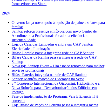
fornecedores em Sintra
2024
Governo lança novo apoio à aquisição de painéis solares para
famílias
Sanitop reforça presença em Évora com novo Centro de
Atendimento a Profissionais focado na eficiência e
sustentabilidade
Loja da Casa das Lâmpadas é agora um CAP Sanitop
Eletricidade e Iluminação
Bifase Lordelo passa a integrar a rede de CAP Sanitop
Bifase Caldas da Rainha passa a integrar a rede de CAP
Sanitop
Nova loja Sanitop Évora – Um espaço renovado para melhor
servir os profissionais
Bifase Paredes integrada na rede de CAP Sanitop
Sanitop Mantém Posição de Liderança no Setor
3.º Congresso Internacional da Giacomini: Hidrogénio é a
Nova Solução para a Descarbonização dos Edifícios em
Portugal
Fase de implementação do Programa Vale Eficiência II já
começou
Loja Bifase de Paços de Ferreira passa a integrar a marca