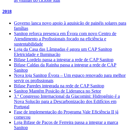
às vítimas do ciclone Idai
2018
Governo lança novo apoio à aquisição de painéis solares para
famílias
Sanitop reforça presença em Évora com novo Centro de
Atendimento a Profissionais focado na eficiência e
sustentabilidade
Loja da Casa das Lâmpadas é agora um CAP Sanitop
Eletricidade e Iluminação
Bifase Lordelo passa a integrar a rede de CAP Sanitop
Bifase Caldas da Rainha passa a integrar a rede de CAP
Sanitop
Nova loja Sanitop Évora – Um espaço renovado para melhor
servir os profissionais
Bifase Paredes integrada na rede de CAP Sanitop
Sanitop Mantém Posição de Liderança no Setor
3.º Congresso Internacional da Giacomini: Hidrogénio é a
Nova Solução para a Descarbonização dos Edifícios em
Portugal
Fase de implementação do Programa Vale Eficiência II já
começou
Loja Bifase de Paços de Ferreira passa a integrar a marca
Sanitop