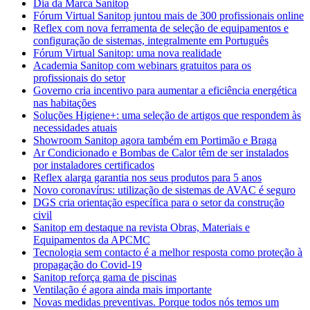
Dia da Marca Sanitop
Fórum Virtual Sanitop juntou mais de 300 profissionais online
Reflex com nova ferramenta de seleção de equipamentos e
configuração de sistemas, integralmente em Português
Fórum Virtual Sanitop: uma nova realidade
Academia Sanitop com webinars gratuitos para os
profissionais do setor
Governo cria incentivo para aumentar a eficiência energética
nas habitações
Soluções Higiene+: uma seleção de artigos que respondem às
necessidades atuais
Showroom Sanitop agora também em Portimão e Braga
Ar Condicionado e Bombas de Calor têm de ser instalados
por instaladores certificados
Reflex alarga garantia nos seus produtos para 5 anos
Novo coronavírus: utilização de sistemas de AVAC é seguro
DGS cria orientação específica para o setor da construção
civil
Sanitop em destaque na revista Obras, Materiais e
Equipamentos da APCMC
Tecnologia sem contacto é a melhor resposta como proteção à
propagação do Covid-19
Sanitop reforça gama de piscinas
Ventilação é agora ainda mais importante
Novas medidas preventivas. Porque todos nós temos um