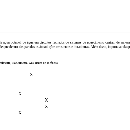
 de água potável, de água em circuitos fechados de sistemas de aquecimento central, de sanea
a de que dentro das paredes estão soluções resistentes e duradouras. Além disso, importa aind
ecimento)
Saneamento
Gás
Redes de Incêndio
X
X
X
X
X