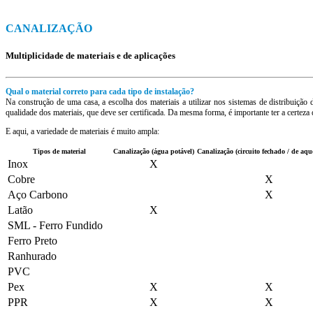
CANALIZAÇÃO
Multiplicidade de materiais e de aplicações
Qual o material correto para cada tipo de instalação?
Na construção de uma casa, a escolha dos materiais a utilizar nos sistemas de distribuição
qualidade dos materiais, que deve ser certificada. Da mesma forma, é importante ter a certez
E aqui, a variedade de materiais é muito ampla:
Tipos de material
Canalização (água potável)
Canalização (circuito fechado / de aqu
Inox
X
Cobre
X
Aço Carbono
X
Latão
X
SML - Ferro Fundido
Ferro Preto
Ranhurado
PVC
Pex
X
X
PPR
X
X