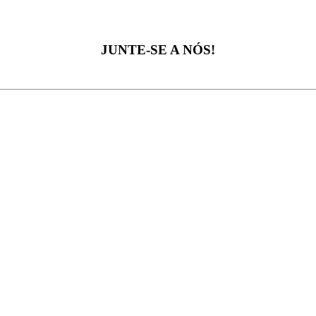
JUNTE-SE A NÓS!
Juntos vamos construir uma empresa melhor!