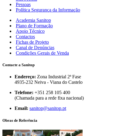
Pessoas
Política Segurança da Informação
Academia Sanitop
Plano de Formação
Apoio Técnico
Contactos
Fichas de Projeto
Canal de Denúncias
Condições Gerais de Venda
Contacte a Sanitop
Endereço:
Zona Industrial 2ª Fase
4935-232 Neiva - Viana do Castelo
Telefone:
+351 258 105 400
(Chamada para a rede fixa nacional)
Email:
sanitop@sanitop.pt
Obras de Referência