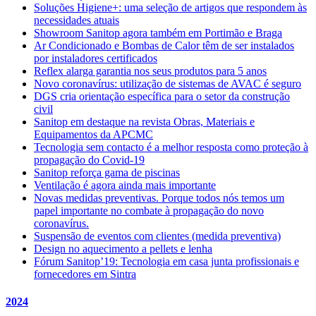
Soluções Higiene+: uma seleção de artigos que respondem às
necessidades atuais
Showroom Sanitop agora também em Portimão e Braga
Ar Condicionado e Bombas de Calor têm de ser instalados
por instaladores certificados
Reflex alarga garantia nos seus produtos para 5 anos
Novo coronavírus: utilização de sistemas de AVAC é seguro
DGS cria orientação específica para o setor da construção
civil
Sanitop em destaque na revista Obras, Materiais e
Equipamentos da APCMC
Tecnologia sem contacto é a melhor resposta como proteção à
propagação do Covid-19
Sanitop reforça gama de piscinas
Ventilação é agora ainda mais importante
Novas medidas preventivas. Porque todos nós temos um
papel importante no combate à propagação do novo
coronavírus.
Suspensão de eventos com clientes (medida preventiva)
Design no aquecimento a pellets e lenha
Fórum Sanitop’19: Tecnologia em casa junta profissionais e
fornecedores em Sintra
2024