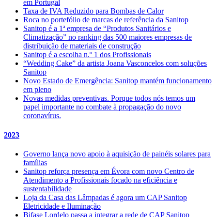
em Portugal
Taxa de IVA Reduzido para Bombas de Calor
Roca no portefólio de marcas de referência da Sanitop
Sanitop é a 1ª empresa de “Produtos Sanitários e
Climatização” no ranking das 500 maiores empresas de
distribuição de materiais de construção
Sanitop é a escolha n.º 1 dos Profissionais
“Wedding Cake” da artista Joana Vasconcelos com soluções
Sanitop
Novo Estado de Emergência: Sanitop mantém funcionamento
em pleno
Novas medidas preventivas. Porque todos nós temos um
papel importante no combate à propagação do novo
coronavírus.
2023
Governo lança novo apoio à aquisição de painéis solares para
famílias
Sanitop reforça presença em Évora com novo Centro de
Atendimento a Profissionais focado na eficiência e
sustentabilidade
Loja da Casa das Lâmpadas é agora um CAP Sanitop
Eletricidade e Iluminação
Bifase Lordelo passa a integrar a rede de CAP Sanitop