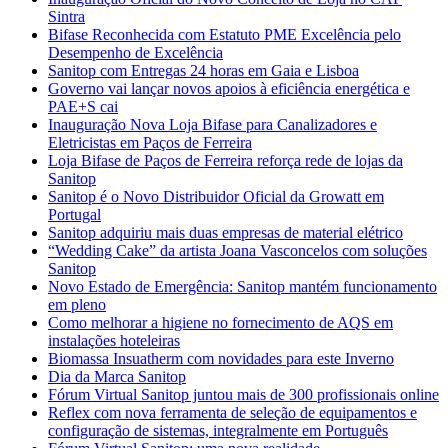
Sintra
Bifase Reconhecida com Estatuto PME Excelência pelo
Desempenho de Excelência
Sanitop com Entregas 24 horas em Gaia e Lisboa
Governo vai lançar novos apoios à eficiência energética e
PAE+S cai
Inauguração Nova Loja Bifase para Canalizadores e
Eletricistas em Paços de Ferreira
Loja Bifase de Paços de Ferreira reforça rede de lojas da
Sanitop
Sanitop é o Novo Distribuidor Oficial da Growatt em
Portugal
Sanitop adquiriu mais duas empresas de material elétrico
“Wedding Cake” da artista Joana Vasconcelos com soluções
Sanitop
Novo Estado de Emergência: Sanitop mantém funcionamento
em pleno
Como melhorar a higiene no fornecimento de AQS em
instalações hoteleiras
Biomassa Insuatherm com novidades para este Inverno
Dia da Marca Sanitop
Fórum Virtual Sanitop juntou mais de 300 profissionais online
Reflex com nova ferramenta de seleção de equipamentos e
configuração de sistemas, integralmente em Português