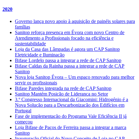
2020
Governo lança novo apoio à aquisição de painéis solares para
famílias
Sanitop reforça presença em Évora com novo Centro de
Atendimento a Profissionais focado na eficiência e
sustentabilidade
Loja da Casa das Lâmpadas é agora um CAP Sanitop
Eletricidade e Iluminação
Bifase Lordelo passa a integrar a rede de CAP Sanitop
Bifase Caldas da Rainha passa a integrar a rede de CAP
Sanitop
Nova loja Sanitop Évora – Um espaço renovado para melhor
servir os profissionais
Bifase Paredes integrada na rede de CAP Sanitop
Sanitop Mantém Posição de Liderança no Setor
3.º Congresso Internacional da Giacomini: Hidrogénio é a
Nova Solução para a Descarbonização dos Edifícios em
Portugal
Fase de implementação do Programa Vale Eficiência II já
começou
Loja Bifase de Paços de Ferreira passa a integrar a marca
Sanitop
Inauguração Oficial do Novo Conceito de Loja no CAP