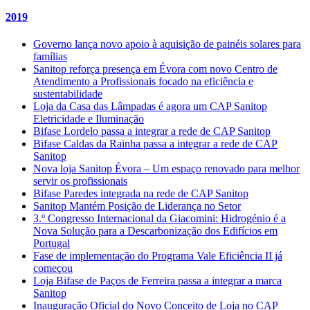
2019
Governo lança novo apoio à aquisição de painéis solares para
famílias
Sanitop reforça presença em Évora com novo Centro de
Atendimento a Profissionais focado na eficiência e
sustentabilidade
Loja da Casa das Lâmpadas é agora um CAP Sanitop
Eletricidade e Iluminação
Bifase Lordelo passa a integrar a rede de CAP Sanitop
Bifase Caldas da Rainha passa a integrar a rede de CAP
Sanitop
Nova loja Sanitop Évora – Um espaço renovado para melhor
servir os profissionais
Bifase Paredes integrada na rede de CAP Sanitop
Sanitop Mantém Posição de Liderança no Setor
3.º Congresso Internacional da Giacomini: Hidrogénio é a
Nova Solução para a Descarbonização dos Edifícios em
Portugal
Fase de implementação do Programa Vale Eficiência II já
começou
Loja Bifase de Paços de Ferreira passa a integrar a marca
Sanitop
Inauguração Oficial do Novo Conceito de Loja no CAP