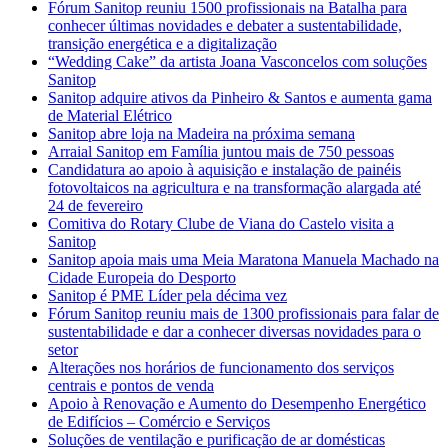
Fórum Sanitop reuniu 1500 profissionais na Batalha para
conhecer últimas novidades e debater a sustentabilidade,
transição energética e a digitalização
“Wedding Cake” da artista Joana Vasconcelos com soluções
Sanitop
Sanitop adquire ativos da Pinheiro & Santos e aumenta gama
de Material Elétrico
Sanitop abre loja na Madeira na próxima semana
Arraial Sanitop em Família juntou mais de 750 pessoas
Candidatura ao apoio à aquisição e instalação de painéis
fotovoltaicos na agricultura e na transformação alargada até
24 de fevereiro
Comitiva do Rotary Clube de Viana do Castelo visita a
Sanitop
Sanitop apoia mais uma Meia Maratona Manuela Machado na
Cidade Europeia do Desporto
Sanitop é PME Líder pela décima vez
Fórum Sanitop reuniu mais de 1300 profissionais para falar de
sustentabilidade e dar a conhecer diversas novidades para o
setor
Alterações nos horários de funcionamento dos serviços
centrais e pontos de venda
Apoio à Renovação e Aumento do Desempenho Energético
de Edifícios – Comércio e Serviços
Soluções de ventilação e purificação de ar domésticas