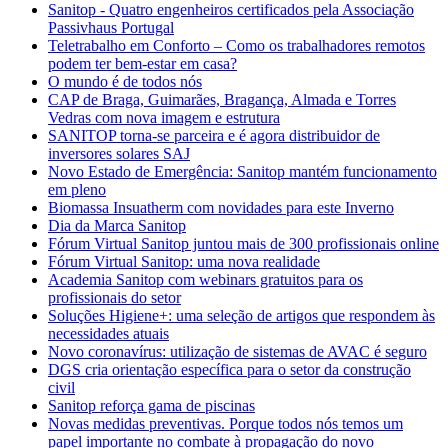
Sanitop - Quatro engenheiros certificados pela Associação
Passivhaus Portugal
Teletrabalho em Conforto – Como os trabalhadores remotos
podem ter bem-estar em casa?
O mundo é de todos nós
CAP de Braga, Guimarães, Bragança, Almada e Torres
Vedras com nova imagem e estrutura
SANITOP torna-se parceira e é agora distribuidor de
inversores solares SAJ
Novo Estado de Emergência: Sanitop mantém funcionamento
em pleno
Biomassa Insuatherm com novidades para este Inverno
Dia da Marca Sanitop
Fórum Virtual Sanitop juntou mais de 300 profissionais online
Fórum Virtual Sanitop: uma nova realidade
Academia Sanitop com webinars gratuitos para os
profissionais do setor
Soluções Higiene+: uma seleção de artigos que respondem às
necessidades atuais
Novo coronavírus: utilização de sistemas de AVAC é seguro
DGS cria orientação específica para o setor da construção
civil
Sanitop reforça gama de piscinas
Novas medidas preventivas. Porque todos nós temos um
papel importante no combate à propagação do novo