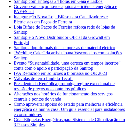
Sanitop com Entregas 24 horas em Gaia e Lisboa
Governo vai lançar novos apoios à eficiência energética e
PAE+S cai
Inauguração Nova Loja Bifase para Canalizadores e
Eletricistas em Paços de Ferreira
Loja Bifase de Paços de Ferreira reforça rede de lojas da
Sanitop
Sanitop é o Novo Distribuidor Oficial da Growatt em
Portugal
Sanitop adquiriu mais duas empresas de material elétrico
“Wedding Cake” da artista Joana Vasconcelos com soluções
Sanitop
Evento “Sustentabilidade, uma certeza em tempos incertos”
conta com o apoio e participação da Sanitop
IVA Reduzido em soluções a biomassa no OE 2023
Válvulas de ferro fundido Tecofi
Presidente da República promulga regime excecional de
revisão de preços nos contratos públicos
Alterações nos horários de funcionamento dos serviços
centrais e pontos de venda
Como aproveitar apoios do estado para melhorar a eficiência
energética da minha casa. Um guia essencial para instaladores
e consumidores
Criar Etiquetas Energéticas para Sistemas de Climatização em
3 Passos Simples