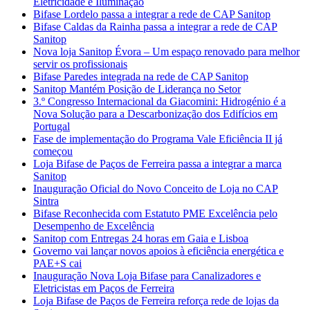
Eletricidade e Iluminação
Bifase Lordelo passa a integrar a rede de CAP Sanitop
Bifase Caldas da Rainha passa a integrar a rede de CAP
Sanitop
Nova loja Sanitop Évora – Um espaço renovado para melhor
servir os profissionais
Bifase Paredes integrada na rede de CAP Sanitop
Sanitop Mantém Posição de Liderança no Setor
3.º Congresso Internacional da Giacomini: Hidrogénio é a
Nova Solução para a Descarbonização dos Edifícios em
Portugal
Fase de implementação do Programa Vale Eficiência II já
começou
Loja Bifase de Paços de Ferreira passa a integrar a marca
Sanitop
Inauguração Oficial do Novo Conceito de Loja no CAP
Sintra
Bifase Reconhecida com Estatuto PME Excelência pelo
Desempenho de Excelência
Sanitop com Entregas 24 horas em Gaia e Lisboa
Governo vai lançar novos apoios à eficiência energética e
PAE+S cai
Inauguração Nova Loja Bifase para Canalizadores e
Eletricistas em Paços de Ferreira
Loja Bifase de Paços de Ferreira reforça rede de lojas da