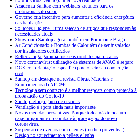
Fórum Virtual Sanitop: uma nova realidade
Academia Sanitop com webinars gratuitos para os
profissionais do setor
Governo cria incentivo para aumentar a eficiência energética
nas habitações
Soluções Higiene+: uma seleção de artigos que respondem às
necessidades atuais
Showroom Sanitop agora também em Portimão e Braga
Ar Condicionado e Bombas de Calor têm de ser instalados
por instaladores certificados
Reflex alarga garantia nos seus produtos para 5 anos
Novo coronavírus: utilização de sistemas de AVAC é seguro
DGS cria orientação específica para o setor da construção
civil
Sanitop em destaque na revista Obras, Materiais e
Equipamentos da APCMC
Tecnologia sem contacto é a melhor resposta como proteção à
propagação do Covid-19
Sanitop reforça gama de piscinas
Ventilação é agora ainda mais importante
Novas medidas preventivas. Porque todos nós temos um
papel importante no combate à propagação do novo
coronavírus.
Suspensão de eventos com clientes (medida preventiva)
Design no aquecimento a pellets e lenha