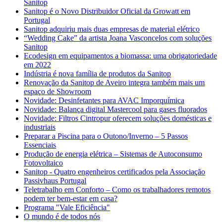
Sanitop
Sanitop é o Novo Distribuidor Oficial da Growatt em
Portugal
Sanitop adquiriu mais duas empresas de material elétrico
“Wedding Cake” da artista Joana Vasconcelos com soluções
Sanitop
Ecodesign em equipamentos a biomassa: uma obrigatoriedade
em 2022
Indústria é nova família de produtos da Sanitop
Renovação da Sanitop de Aveiro integra também mais um
espaço de Showroom
Novidade: Desinfetantes para AVAC Imporquímica
Novidade: Balança digital Mastercool para gases fluorados
Novidade: Filtros Cintropur oferecem soluções domésticas e
industriais
Preparar a Piscina para o Outono/Inverno – 5 Passos
Essenciais
Produção de energia elétrica – Sistemas de Autoconsumo
Fotovoltaico
Sanitop - Quatro engenheiros certificados pela Associação
Passivhaus Portugal
Teletrabalho em Conforto – Como os trabalhadores remotos
podem ter bem-estar em casa?
Programa "Vale Eficiência"
O mundo é de todos nós