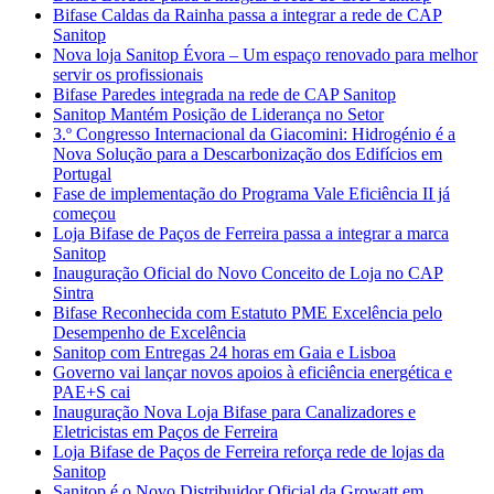
Bifase Caldas da Rainha passa a integrar a rede de CAP
Sanitop
Nova loja Sanitop Évora – Um espaço renovado para melhor
servir os profissionais
Bifase Paredes integrada na rede de CAP Sanitop
Sanitop Mantém Posição de Liderança no Setor
3.º Congresso Internacional da Giacomini: Hidrogénio é a
Nova Solução para a Descarbonização dos Edifícios em
Portugal
Fase de implementação do Programa Vale Eficiência II já
começou
Loja Bifase de Paços de Ferreira passa a integrar a marca
Sanitop
Inauguração Oficial do Novo Conceito de Loja no CAP
Sintra
Bifase Reconhecida com Estatuto PME Excelência pelo
Desempenho de Excelência
Sanitop com Entregas 24 horas em Gaia e Lisboa
Governo vai lançar novos apoios à eficiência energética e
PAE+S cai
Inauguração Nova Loja Bifase para Canalizadores e
Eletricistas em Paços de Ferreira
Loja Bifase de Paços de Ferreira reforça rede de lojas da
Sanitop
Sanitop é o Novo Distribuidor Oficial da Growatt em