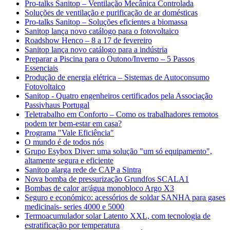
Pro-talks Sanitop – Ventilação Mecânica Controlada
Soluções de ventilação e purificação de ar domésticas
Pro-talks Sanitop – Soluções eficientes a biomassa
Sanitop lança novo catálogo para o fotovoltaico
Roadshow Henco – 8 a 17 de fevereiro
Sanitop lança novo catálogo para a indústria
Preparar a Piscina para o Outono/Inverno – 5 Passos
Essenciais
Produção de energia elétrica – Sistemas de Autoconsumo
Fotovoltaico
Sanitop - Quatro engenheiros certificados pela Associação
Passivhaus Portugal
Teletrabalho em Conforto – Como os trabalhadores remotos
podem ter bem-estar em casa?
Programa "Vale Eficiência"
O mundo é de todos nós
Grupo Esybox Diver: uma solução "um só equipamento",
altamente segura e eficiente
Sanitop alarga rede de CAP a Sintra
Nova bomba de pressurização Grundfos SCALA1
Bombas de calor ar/água monobloco Argo X3
Seguro e económico: acessórios de soldar SANHA para gases
medicinais- series 4000 e 5000
Termoacumulador solar Latento XXL, com tecnologia de
estratificação por temperatura