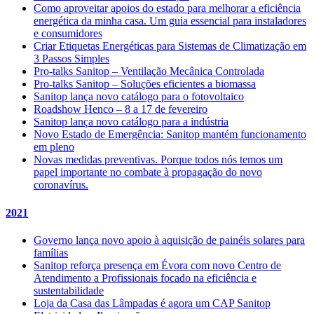
Como aproveitar apoios do estado para melhorar a eficiência
energética da minha casa. Um guia essencial para instaladores
e consumidores
Criar Etiquetas Energéticas para Sistemas de Climatização em
3 Passos Simples
Pro-talks Sanitop – Ventilação Mecânica Controlada
Pro-talks Sanitop – Soluções eficientes a biomassa
Sanitop lança novo catálogo para o fotovoltaico
Roadshow Henco – 8 a 17 de fevereiro
Sanitop lança novo catálogo para a indústria
Novo Estado de Emergência: Sanitop mantém funcionamento
em pleno
Novas medidas preventivas. Porque todos nós temos um
papel importante no combate à propagação do novo
coronavírus.
2021
Governo lança novo apoio à aquisição de painéis solares para
famílias
Sanitop reforça presença em Évora com novo Centro de
Atendimento a Profissionais focado na eficiência e
sustentabilidade
Loja da Casa das Lâmpadas é agora um CAP Sanitop