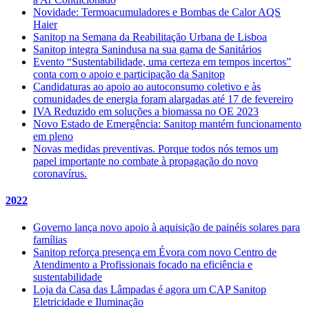
Novidade: Termoacumuladores e Bombas de Calor AQS
Haier
Sanitop na Semana da Reabilitação Urbana de Lisboa
Sanitop integra Sanindusa na sua gama de Sanitários
Evento “Sustentabilidade, uma certeza em tempos incertos”
conta com o apoio e participação da Sanitop
Candidaturas ao apoio ao autoconsumo coletivo e às
comunidades de energia foram alargadas até 17 de fevereiro
IVA Reduzido em soluções a biomassa no OE 2023
Novo Estado de Emergência: Sanitop mantém funcionamento
em pleno
Novas medidas preventivas. Porque todos nós temos um
papel importante no combate à propagação do novo
coronavírus.
2022
Governo lança novo apoio à aquisição de painéis solares para
famílias
Sanitop reforça presença em Évora com novo Centro de
Atendimento a Profissionais focado na eficiência e
sustentabilidade
Loja da Casa das Lâmpadas é agora um CAP Sanitop
Eletricidade e Iluminação