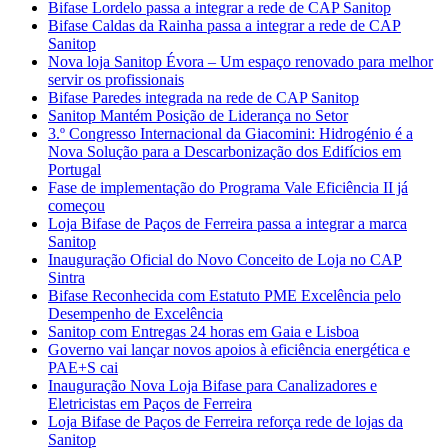
Bifase Lordelo passa a integrar a rede de CAP Sanitop
Bifase Caldas da Rainha passa a integrar a rede de CAP
Sanitop
Nova loja Sanitop Évora – Um espaço renovado para melhor
servir os profissionais
Bifase Paredes integrada na rede de CAP Sanitop
Sanitop Mantém Posição de Liderança no Setor
3.º Congresso Internacional da Giacomini: Hidrogénio é a
Nova Solução para a Descarbonização dos Edifícios em
Portugal
Fase de implementação do Programa Vale Eficiência II já
começou
Loja Bifase de Paços de Ferreira passa a integrar a marca
Sanitop
Inauguração Oficial do Novo Conceito de Loja no CAP
Sintra
Bifase Reconhecida com Estatuto PME Excelência pelo
Desempenho de Excelência
Sanitop com Entregas 24 horas em Gaia e Lisboa
Governo vai lançar novos apoios à eficiência energética e
PAE+S cai
Inauguração Nova Loja Bifase para Canalizadores e
Eletricistas em Paços de Ferreira
Loja Bifase de Paços de Ferreira reforça rede de lojas da
Sanitop