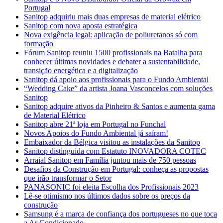
Portugal
Sanitop adquiriu mais duas empresas de material elétrico
Sanitop com nova aposta estratégica
Nova exigência legal: aplicação de poliuretanos só com
formação
Fórum Sanitop reuniu 1500 profissionais na Batalha para
conhecer últimas novidades e debater a sustentabilidade,
transição energética e a digitalização
Sanitop dá apoio aos profissionais para o Fundo Ambiental
“Wedding Cake” da artista Joana Vasconcelos com soluções
Sanitop
Sanitop adquire ativos da Pinheiro & Santos e aumenta gama
de Material Elétrico
Sanitop abre 21ª loja em Portugal no Funchal
Novos Apoios do Fundo Ambiental já saíram!
Embaixador da Bélgica visitou as instalações da Sanitop
Sanitop distinguida com Estatuto INOVADORA COTEC
Arraial Sanitop em Família juntou mais de 750 pessoas
Desafios da Construção em Portugal: conheça as propostas
que irão transformar o Setor
PANASONIC foi eleita Escolha dos Profissionais 2023
Lê-se otimismo nos últimos dados sobre os preços da
construção
Samsung é a marca de confiança dos portugueses no que toca
a Ar Condicionado