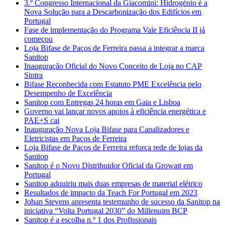
3.º Congresso Internacional da Giacomini: Hidrogénio é a
Nova Solução para a Descarbonização dos Edifícios em
Portugal
Fase de implementação do Programa Vale Eficiência II já
começou
Loja Bifase de Paços de Ferreira passa a integrar a marca
Sanitop
Inauguração Oficial do Novo Conceito de Loja no CAP
Sintra
Bifase Reconhecida com Estatuto PME Excelência pelo
Desempenho de Excelência
Sanitop com Entregas 24 horas em Gaia e Lisboa
Governo vai lançar novos apoios à eficiência energética e
PAE+S cai
Inauguração Nova Loja Bifase para Canalizadores e
Eletricistas em Paços de Ferreira
Loja Bifase de Paços de Ferreira reforça rede de lojas da
Sanitop
Sanitop é o Novo Distribuidor Oficial da Growatt em
Portugal
Sanitop adquiriu mais duas empresas de material elétrico
Resultados de impacto da Teach For Portugal em 2023
Johan Stevens apresenta testemunho de sucesso da Sanitop na
iniciativa “Volta Portugal 2030” do Millenuim BCP
Sanitop é a escolha n.º 1 dos Profissionais