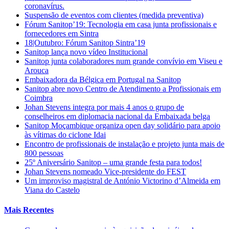
coronavírus.
Suspensão de eventos com clientes (medida preventiva)
Fórum Sanitop’19: Tecnologia em casa junta profissionais e
fornecedores em Sintra
18|Outubro: Fórum Sanitop Sintra’19
Sanitop lança novo vídeo Institucional
Sanitop junta colaboradores num grande convívio em Viseu e
Arouca
Embaixadora da Bélgica em Portugal na Sanitop
Sanitop abre novo Centro de Atendimento a Profissionais em
Coimbra
Johan Stevens integra por mais 4 anos o grupo de
conselheiros em diplomacia nacional da Embaixada belga
Sanitop Moçambique organiza open day solidário para apoio
às vítimas do ciclone Idai
Encontro de profissionais de instalação e projeto junta mais de
800 pessoas
25º Aniversário Sanitop – uma grande festa para todos!
Johan Stevens nomeado Vice-presidente do FEST
Um improviso magistral de António Victorino d’Almeida em
Viana do Castelo
Mais Recentes