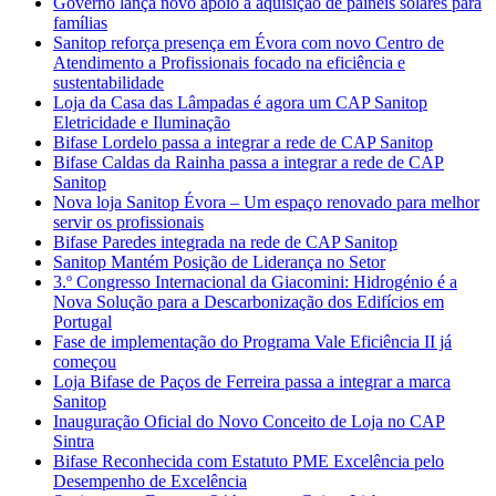
Governo lança novo apoio à aquisição de painéis solares para
famílias
Sanitop reforça presença em Évora com novo Centro de
Atendimento a Profissionais focado na eficiência e
sustentabilidade
Loja da Casa das Lâmpadas é agora um CAP Sanitop
Eletricidade e Iluminação
Bifase Lordelo passa a integrar a rede de CAP Sanitop
Bifase Caldas da Rainha passa a integrar a rede de CAP
Sanitop
Nova loja Sanitop Évora – Um espaço renovado para melhor
servir os profissionais
Bifase Paredes integrada na rede de CAP Sanitop
Sanitop Mantém Posição de Liderança no Setor
3.º Congresso Internacional da Giacomini: Hidrogénio é a
Nova Solução para a Descarbonização dos Edifícios em
Portugal
Fase de implementação do Programa Vale Eficiência II já
começou
Loja Bifase de Paços de Ferreira passa a integrar a marca
Sanitop
Inauguração Oficial do Novo Conceito de Loja no CAP
Sintra
Bifase Reconhecida com Estatuto PME Excelência pelo
Desempenho de Excelência