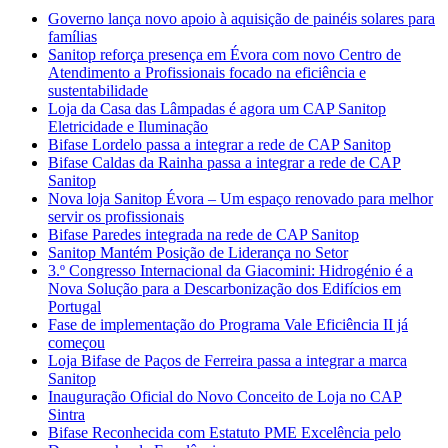
Governo lança novo apoio à aquisição de painéis solares para
famílias
Sanitop reforça presença em Évora com novo Centro de
Atendimento a Profissionais focado na eficiência e
sustentabilidade
Loja da Casa das Lâmpadas é agora um CAP Sanitop
Eletricidade e Iluminação
Bifase Lordelo passa a integrar a rede de CAP Sanitop
Bifase Caldas da Rainha passa a integrar a rede de CAP
Sanitop
Nova loja Sanitop Évora – Um espaço renovado para melhor
servir os profissionais
Bifase Paredes integrada na rede de CAP Sanitop
Sanitop Mantém Posição de Liderança no Setor
3.º Congresso Internacional da Giacomini: Hidrogénio é a
Nova Solução para a Descarbonização dos Edifícios em
Portugal
Fase de implementação do Programa Vale Eficiência II já
começou
Loja Bifase de Paços de Ferreira passa a integrar a marca
Sanitop
Inauguração Oficial do Novo Conceito de Loja no CAP
Sintra
Bifase Reconhecida com Estatuto PME Excelência pelo