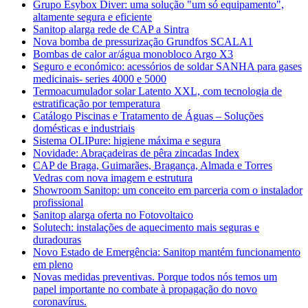
Grupo Esybox Diver: uma solução "um só equipamento",
altamente segura e eficiente
Sanitop alarga rede de CAP a Sintra
Nova bomba de pressurização Grundfos SCALA1
Bombas de calor ar/água monobloco Argo X3
Seguro e económico: acessórios de soldar SANHA para gases
medicinais- series 4000 e 5000
Termoacumulador solar Latento XXL, com tecnologia de
estratificação por temperatura
Catálogo Piscinas e Tratamento de Águas – Soluções
domésticas e industriais
Sistema OLIPure: higiene máxima e segura
Novidade: Abraçadeiras de pêra zincadas Index
CAP de Braga, Guimarães, Bragança, Almada e Torres
Vedras com nova imagem e estrutura
Showroom Sanitop: um conceito em parceria com o instalador
profissional
Sanitop alarga oferta no Fotovoltaico
Solutech: instalações de aquecimento mais seguras e
duradouras
Novo Estado de Emergência: Sanitop mantém funcionamento
em pleno
Novas medidas preventivas. Porque todos nós temos um
papel importante no combate à propagação do novo
coronavírus.