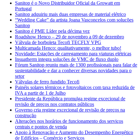
Sanitop é o Novo Distribuidor Oficial da Growatt em
Portugal
Sanitop adquiriu mais duas empresas de material elétrico
“Wedding Cake” da artista Joana Vasconcelos com soluções
Sanitop
Sanitop é PME Líder pela décima vez
Roadshow Henco – 29 de novembro a 09 de dezembro
Válvula de borboleta Tecofi TECFLY VPG
Multicamada Henco: qualitativamente, o melhor tubo!
Novidade: Estações de carregamento para viaturas elétricas
Insuatherm integra soluções de VMC de fluxo duplo
Fórum Sanitop reuniu mais de 1300 profissionais para falar de
sustentabilidade e dar a conhecer diversas novidades para o
setor
Válvulas de ferro fundido Tecofi
Painéis solares térmicos e fotovoltaicos com taxa reduzida de
IVA a partir de 1 de Julho
Presidente da República promulga regime excecional de
revisão de preços nos contratos públicos
Governo cria regime excecional de revisão de preços na
construção
Alterações nos horários de funcionamento dos serviços
centrais e pontos de venda
Apoio à Renovação e Aumento do Desempenho Energético
de Edifícios – Comércio e Serviços