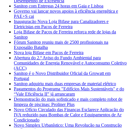
Desempenho de Excelência
Sanitop com Entregas 24 horas em Gaia e Lisboa
Governo vai lançar novos apoios à eficiência energética e
PAE+S cai
Inauguração Nova Loja Bifase para Canalizadores e
Eletricistas em Paços de Ferreira
Loja Bifase de Paços de Ferreira reforça rede de lojas da
Sanitop
Fórum Sanitop reuniu mais de 2500 profissionais na
Exposalão Batalha
Nova loja Bifase em Paços de Ferreira
Abertura do 2.º Aviso do Fundo Ambiental para
Comunidades de Energia Renovável e Autoconsumo Coletivo
(ACC)
Sanitop é o Novo Distribuidor Oficial da Growatt em
Portugal
Sanitop adquiriu mais duas empresas de material elétrico
Pagamentos do Programa "Edifícios Mais Sustentáveis" e do
“Vale Eficiência II” já arrancaram
Demonstração do mais sofisticado e mais completo robot de
limpeza de piscinas: Proliner Plus
Novo Ofício Circulado das Finanças Esclarece Aplicação do
IVA reduzido para Bombas de Calor e Equipamentos de Ar
Condicionado
Novo Simplex Urbanístico: Uma Revolução na Construção