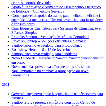
centrais e pontos de venda
Apoio à Renovação e Aumento do Desempenho Energético
de Edifícios – Comércio e Serviços
Como aproveitar apoios do estado para melhorar a eficiência
energética da minha casa. Um guia essencial para instaladores
e consumidores
Criar Etiquetas Energéticas para Sistemas de Climatização em
3 Passos Simples
Pro-talks Sanitop – Ventilação Mecânica Controlada
Pro-talks Sanitop – Soluções eficientes a biomassa
Sanitop lança novo catálogo para o fotovoltaico
Roadshow Henco – 8 a 17 de fevereiro
Sanitop lança novo catálogo para a indústria
Novo Estado de Emergência: Sanitop mantém funcionamento
em pleno
Novas medidas preventivas. Porque todos nós temos um
papel importante no combate à propagação do novo
coronavírus.
2021
Governo lança novo apoio à aquisição de painéis solares para
famílias
Sanitop reforça presença em Évora com novo Centro de