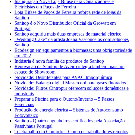
Inauguração Nova Loja Bifase para Canalizadores e
Eletricistas em Paços de Ferreira
Loja Bifase de Paços de Ferreira reforça rede de lojas da
Sanitop
Sanitop é o Novo Distribuidor Oficial da Growatt em
Portugal
Sanitop adquiriu mais duas empresas de material elétrico
“Wedding Cake” da artista Joana Vasconcelos com soluções
Sanitop
Ecodesign em equipamentos a biomassa: uma obrigatoriedade
em 2022
Indústria é nova família de produtos da Sanitop
Renovação da Sanitop de Aveiro integra também mais um
espaço de Showroom
Novidade: Desinfetantes para AVAC Imporquímica
Novidade: Balança digital Mastercool para gases fluorados
Novidade: Filtros Cintropur oferecem soluções domésticas e
industriais
Preparar a Piscina para o Outono/Inverno – 5 Passos
Essenciais
Produção de energia elétrica – Sistemas de Autoconsumo
Fotovoltaico
Sanitop - Quatro engenheiros certificados pela Associação
Passivhaus Portugal
Teletrabalho em Conforto – Como os trabalhadores remotos