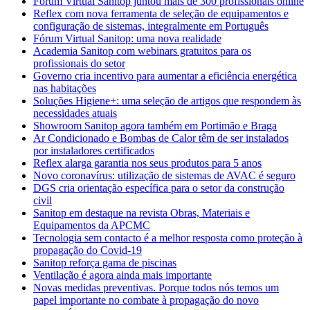
Fórum Virtual Sanitop juntou mais de 300 profissionais online
Reflex com nova ferramenta de seleção de equipamentos e
configuração de sistemas, integralmente em Português
Fórum Virtual Sanitop: uma nova realidade
Academia Sanitop com webinars gratuitos para os
profissionais do setor
Governo cria incentivo para aumentar a eficiência energética
nas habitações
Soluções Higiene+: uma seleção de artigos que respondem às
necessidades atuais
Showroom Sanitop agora também em Portimão e Braga
Ar Condicionado e Bombas de Calor têm de ser instalados
por instaladores certificados
Reflex alarga garantia nos seus produtos para 5 anos
Novo coronavírus: utilização de sistemas de AVAC é seguro
DGS cria orientação específica para o setor da construção
civil
Sanitop em destaque na revista Obras, Materiais e
Equipamentos da APCMC
Tecnologia sem contacto é a melhor resposta como proteção à
propagação do Covid-19
Sanitop reforça gama de piscinas
Ventilação é agora ainda mais importante
Novas medidas preventivas. Porque todos nós temos um
papel importante no combate à propagação do novo