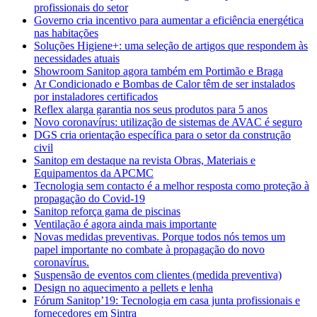
profissionais do setor
Governo cria incentivo para aumentar a eficiência energética
nas habitações
Soluções Higiene+: uma seleção de artigos que respondem às
necessidades atuais
Showroom Sanitop agora também em Portimão e Braga
Ar Condicionado e Bombas de Calor têm de ser instalados
por instaladores certificados
Reflex alarga garantia nos seus produtos para 5 anos
Novo coronavírus: utilização de sistemas de AVAC é seguro
DGS cria orientação específica para o setor da construção
civil
Sanitop em destaque na revista Obras, Materiais e
Equipamentos da APCMC
Tecnologia sem contacto é a melhor resposta como proteção à
propagação do Covid-19
Sanitop reforça gama de piscinas
Ventilação é agora ainda mais importante
Novas medidas preventivas. Porque todos nós temos um
papel importante no combate à propagação do novo
coronavírus.
Suspensão de eventos com clientes (medida preventiva)
Design no aquecimento a pellets e lenha
Fórum Sanitop’19: Tecnologia em casa junta profissionais e
fornecedores em Sintra