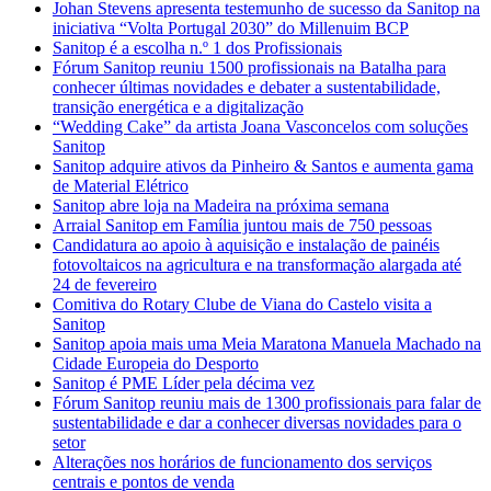
Johan Stevens apresenta testemunho de sucesso da Sanitop na
iniciativa “Volta Portugal 2030” do Millenuim BCP
Sanitop é a escolha n.º 1 dos Profissionais
Fórum Sanitop reuniu 1500 profissionais na Batalha para
conhecer últimas novidades e debater a sustentabilidade,
transição energética e a digitalização
“Wedding Cake” da artista Joana Vasconcelos com soluções
Sanitop
Sanitop adquire ativos da Pinheiro & Santos e aumenta gama
de Material Elétrico
Sanitop abre loja na Madeira na próxima semana
Arraial Sanitop em Família juntou mais de 750 pessoas
Candidatura ao apoio à aquisição e instalação de painéis
fotovoltaicos na agricultura e na transformação alargada até
24 de fevereiro
Comitiva do Rotary Clube de Viana do Castelo visita a
Sanitop
Sanitop apoia mais uma Meia Maratona Manuela Machado na
Cidade Europeia do Desporto
Sanitop é PME Líder pela décima vez
Fórum Sanitop reuniu mais de 1300 profissionais para falar de
sustentabilidade e dar a conhecer diversas novidades para o
setor
Alterações nos horários de funcionamento dos serviços
centrais e pontos de venda