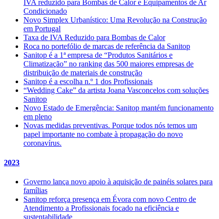
IVA reduzido para Bombas de Calor e Equipamentos de Ar
Condicionado
Novo Simplex Urbanístico: Uma Revolução na Construção
em Portugal
Taxa de IVA Reduzido para Bombas de Calor
Roca no portefólio de marcas de referência da Sanitop
Sanitop é a 1ª empresa de “Produtos Sanitários e
Climatização” no ranking das 500 maiores empresas de
distribuição de materiais de construção
Sanitop é a escolha n.º 1 dos Profissionais
“Wedding Cake” da artista Joana Vasconcelos com soluções
Sanitop
Novo Estado de Emergência: Sanitop mantém funcionamento
em pleno
Novas medidas preventivas. Porque todos nós temos um
papel importante no combate à propagação do novo
coronavírus.
2023
Governo lança novo apoio à aquisição de painéis solares para
famílias
Sanitop reforça presença em Évora com novo Centro de
Atendimento a Profissionais focado na eficiência e
sustentabilidade