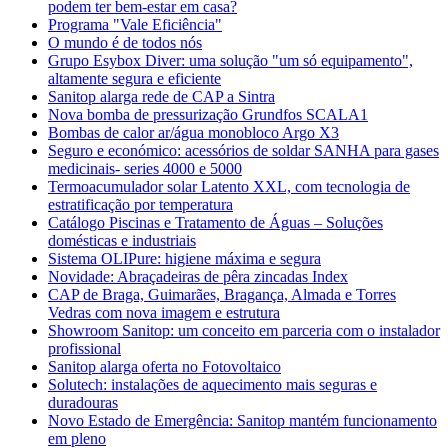
podem ter bem-estar em casa?
Programa "Vale Eficiência"
O mundo é de todos nós
Grupo Esybox Diver: uma solução "um só equipamento",
altamente segura e eficiente
Sanitop alarga rede de CAP a Sintra
Nova bomba de pressurização Grundfos SCALA1
Bombas de calor ar/água monobloco Argo X3
Seguro e económico: acessórios de soldar SANHA para gases
medicinais- series 4000 e 5000
Termoacumulador solar Latento XXL, com tecnologia de
estratificação por temperatura
Catálogo Piscinas e Tratamento de Águas – Soluções
domésticas e industriais
Sistema OLIPure: higiene máxima e segura
Novidade: Abraçadeiras de pêra zincadas Index
CAP de Braga, Guimarães, Bragança, Almada e Torres
Vedras com nova imagem e estrutura
Showroom Sanitop: um conceito em parceria com o instalador
profissional
Sanitop alarga oferta no Fotovoltaico
Solutech: instalações de aquecimento mais seguras e
duradouras
Novo Estado de Emergência: Sanitop mantém funcionamento
em pleno