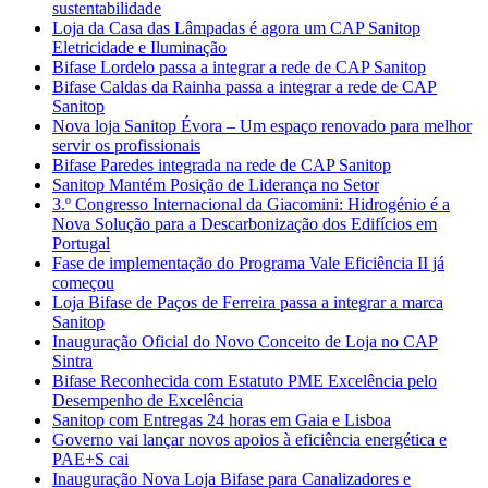
sustentabilidade
Loja da Casa das Lâmpadas é agora um CAP Sanitop
Eletricidade e Iluminação
Bifase Lordelo passa a integrar a rede de CAP Sanitop
Bifase Caldas da Rainha passa a integrar a rede de CAP
Sanitop
Nova loja Sanitop Évora – Um espaço renovado para melhor
servir os profissionais
Bifase Paredes integrada na rede de CAP Sanitop
Sanitop Mantém Posição de Liderança no Setor
3.º Congresso Internacional da Giacomini: Hidrogénio é a
Nova Solução para a Descarbonização dos Edifícios em
Portugal
Fase de implementação do Programa Vale Eficiência II já
começou
Loja Bifase de Paços de Ferreira passa a integrar a marca
Sanitop
Inauguração Oficial do Novo Conceito de Loja no CAP
Sintra
Bifase Reconhecida com Estatuto PME Excelência pelo
Desempenho de Excelência
Sanitop com Entregas 24 horas em Gaia e Lisboa
Governo vai lançar novos apoios à eficiência energética e
PAE+S cai
Inauguração Nova Loja Bifase para Canalizadores e