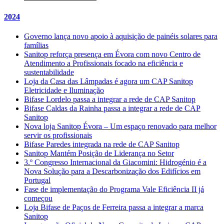
2024
Governo lança novo apoio à aquisição de painéis solares para
famílias
Sanitop reforça presença em Évora com novo Centro de
Atendimento a Profissionais focado na eficiência e
sustentabilidade
Loja da Casa das Lâmpadas é agora um CAP Sanitop
Eletricidade e Iluminação
Bifase Lordelo passa a integrar a rede de CAP Sanitop
Bifase Caldas da Rainha passa a integrar a rede de CAP
Sanitop
Nova loja Sanitop Évora – Um espaço renovado para melhor
servir os profissionais
Bifase Paredes integrada na rede de CAP Sanitop
Sanitop Mantém Posição de Liderança no Setor
3.º Congresso Internacional da Giacomini: Hidrogénio é a
Nova Solução para a Descarbonização dos Edifícios em
Portugal
Fase de implementação do Programa Vale Eficiência II já
começou
Loja Bifase de Paços de Ferreira passa a integrar a marca
Sanitop