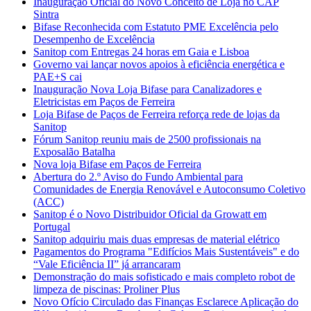
Inauguração Oficial do Novo Conceito de Loja no CAP
Sintra
Bifase Reconhecida com Estatuto PME Excelência pelo
Desempenho de Excelência
Sanitop com Entregas 24 horas em Gaia e Lisboa
Governo vai lançar novos apoios à eficiência energética e
PAE+S cai
Inauguração Nova Loja Bifase para Canalizadores e
Eletricistas em Paços de Ferreira
Loja Bifase de Paços de Ferreira reforça rede de lojas da
Sanitop
Fórum Sanitop reuniu mais de 2500 profissionais na
Exposalão Batalha
Nova loja Bifase em Paços de Ferreira
Abertura do 2.º Aviso do Fundo Ambiental para
Comunidades de Energia Renovável e Autoconsumo Coletivo
(ACC)
Sanitop é o Novo Distribuidor Oficial da Growatt em
Portugal
Sanitop adquiriu mais duas empresas de material elétrico
Pagamentos do Programa "Edifícios Mais Sustentáveis" e do
“Vale Eficiência II” já arrancaram
Demonstração do mais sofisticado e mais completo robot de
limpeza de piscinas: Proliner Plus
Novo Ofício Circulado das Finanças Esclarece Aplicação do