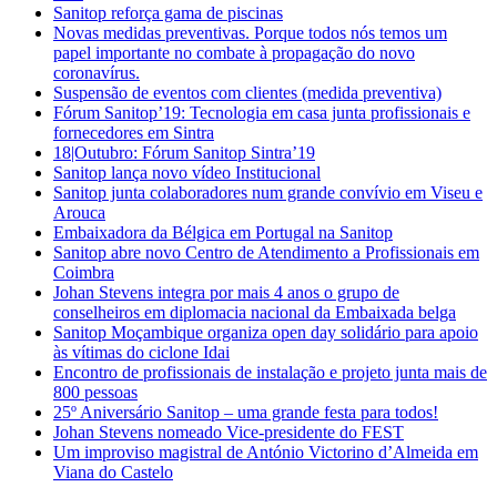
Sanitop reforça gama de piscinas
Novas medidas preventivas. Porque todos nós temos um
papel importante no combate à propagação do novo
coronavírus.
Suspensão de eventos com clientes (medida preventiva)
Fórum Sanitop’19: Tecnologia em casa junta profissionais e
fornecedores em Sintra
18|Outubro: Fórum Sanitop Sintra’19
Sanitop lança novo vídeo Institucional
Sanitop junta colaboradores num grande convívio em Viseu e
Arouca
Embaixadora da Bélgica em Portugal na Sanitop
Sanitop abre novo Centro de Atendimento a Profissionais em
Coimbra
Johan Stevens integra por mais 4 anos o grupo de
conselheiros em diplomacia nacional da Embaixada belga
Sanitop Moçambique organiza open day solidário para apoio
às vítimas do ciclone Idai
Encontro de profissionais de instalação e projeto junta mais de
800 pessoas
25º Aniversário Sanitop – uma grande festa para todos!
Johan Stevens nomeado Vice-presidente do FEST
Um improviso magistral de António Victorino d’Almeida em
Viana do Castelo