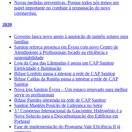
Novas medidas preventivas. Porque todos nós temos um
papel importante no combate à propagação do novo
coronavírus.
2020
Governo lança novo apoio à aquisição de painéis solares para
famílias
Sanitop reforça presença em Évora com novo Centro de
Atendimento a Profissionais focado na eficiência e
sustentabilidade
Loja da Casa das Lâmpadas é agora um CAP Sanitop
Eletricidade e Iluminação
Bifase Lordelo passa a integrar a rede de CAP Sanitop
Bifase Caldas da Rainha passa a integrar a rede de CAP
Sanitop
Nova loja Sanitop Évora – Um espaço renovado para melhor
servir os profissionais
Bifase Paredes integrada na rede de CAP Sanitop
Sanitop Mantém Posição de Liderança no Setor
3.º Congresso Internacional da Giacomini: Hidrogénio é a
Nova Solução para a Descarbonização dos Edifícios em
Portugal
Fase de implementação do Programa Vale Eficiência II já
começou