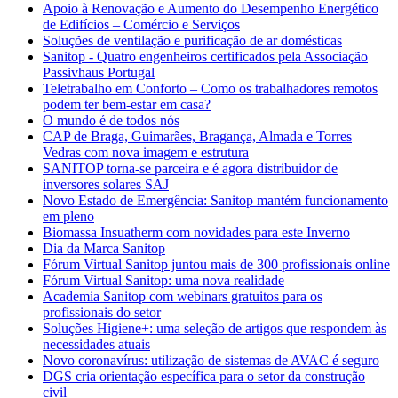
Apoio à Renovação e Aumento do Desempenho Energético
de Edifícios – Comércio e Serviços
Soluções de ventilação e purificação de ar domésticas
Sanitop - Quatro engenheiros certificados pela Associação
Passivhaus Portugal
Teletrabalho em Conforto – Como os trabalhadores remotos
podem ter bem-estar em casa?
O mundo é de todos nós
CAP de Braga, Guimarães, Bragança, Almada e Torres
Vedras com nova imagem e estrutura
SANITOP torna-se parceira e é agora distribuidor de
inversores solares SAJ
Novo Estado de Emergência: Sanitop mantém funcionamento
em pleno
Biomassa Insuatherm com novidades para este Inverno
Dia da Marca Sanitop
Fórum Virtual Sanitop juntou mais de 300 profissionais online
Fórum Virtual Sanitop: uma nova realidade
Academia Sanitop com webinars gratuitos para os
profissionais do setor
Soluções Higiene+: uma seleção de artigos que respondem às
necessidades atuais
Novo coronavírus: utilização de sistemas de AVAC é seguro
DGS cria orientação específica para o setor da construção
civil