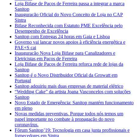
Loja Bifase de Paços de Ferreira passa a integrar a marca
Sanitop
Inauguração Oficial do Novo Conceito de Loja no CAP
Sintra
Bifase Reconhecida com Estatuto PME Excelência pelo
Desempenho de Excelência
Sanitop com Entregas 24 horas em Gaia e Lisboa
Governo vai lançar novos apoios à eficiência energética e
PAE+S cai
Inauguração Nova Loja Bifase para Canalizadores e
Eletricistas em Paços de Ferreira
Loja Bifase de Paços de Ferreira reforça rede de lojas da
Sanitop
Sanitop é o Novo Distribuidor Oficial da Growatt em
Portugal
Sanitop adquiriu mais duas empresas de material elétrico
“Wedding Cake” da artista Joana Vasconcelos com soluções
Sanitop
Novo Estado de Emergência: Sanitop mantém funcionamento
em pleno
Novas medidas preventivas. Porque todos nós temos um
papel importante no combate à propagação do novo
coronavírus.
Fórum Sanitop’19: Tecnologia em casa junta profissionais e
fornecedores em Sintra