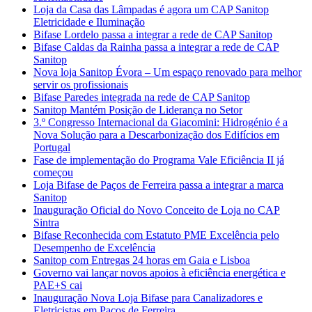
Loja da Casa das Lâmpadas é agora um CAP Sanitop
Eletricidade e Iluminação
Bifase Lordelo passa a integrar a rede de CAP Sanitop
Bifase Caldas da Rainha passa a integrar a rede de CAP
Sanitop
Nova loja Sanitop Évora – Um espaço renovado para melhor
servir os profissionais
Bifase Paredes integrada na rede de CAP Sanitop
Sanitop Mantém Posição de Liderança no Setor
3.º Congresso Internacional da Giacomini: Hidrogénio é a
Nova Solução para a Descarbonização dos Edifícios em
Portugal
Fase de implementação do Programa Vale Eficiência II já
começou
Loja Bifase de Paços de Ferreira passa a integrar a marca
Sanitop
Inauguração Oficial do Novo Conceito de Loja no CAP
Sintra
Bifase Reconhecida com Estatuto PME Excelência pelo
Desempenho de Excelência
Sanitop com Entregas 24 horas em Gaia e Lisboa
Governo vai lançar novos apoios à eficiência energética e
PAE+S cai
Inauguração Nova Loja Bifase para Canalizadores e
Eletricistas em Paços de Ferreira