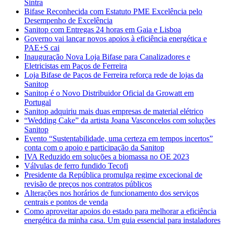
Sintra
Bifase Reconhecida com Estatuto PME Excelência pelo
Desempenho de Excelência
Sanitop com Entregas 24 horas em Gaia e Lisboa
Governo vai lançar novos apoios à eficiência energética e
PAE+S cai
Inauguração Nova Loja Bifase para Canalizadores e
Eletricistas em Paços de Ferreira
Loja Bifase de Paços de Ferreira reforça rede de lojas da
Sanitop
Sanitop é o Novo Distribuidor Oficial da Growatt em
Portugal
Sanitop adquiriu mais duas empresas de material elétrico
“Wedding Cake” da artista Joana Vasconcelos com soluções
Sanitop
Evento “Sustentabilidade, uma certeza em tempos incertos”
conta com o apoio e participação da Sanitop
IVA Reduzido em soluções a biomassa no OE 2023
Válvulas de ferro fundido Tecofi
Presidente da República promulga regime excecional de
revisão de preços nos contratos públicos
Alterações nos horários de funcionamento dos serviços
centrais e pontos de venda
Como aproveitar apoios do estado para melhorar a eficiência
energética da minha casa. Um guia essencial para instaladores