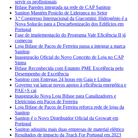
servir os profissionais
Bifase Paredes integrada na rede de CAP Sanitop
Sanitop Mantém Posição de Liderança no Setor
3.º Congresso Internacional da Giacomini: Hidrogénio é a
Nova Solução para a Descarbonização dos Edifícios em
Portugal
Fase de implementação do Programa Vale Eficiência II já
começou
Loja Bifase de Paços de Ferreira passa a integrar a marca
Sanitop
Inauguração Oficial do Novo Conceito de Loja no CAP
Sintra
Bifase Reconhecida com Estatuto PME Excelência pelo
Desempenho de Excelência
Sanitop com Entregas 24 horas em Gaia e Lisboa
Governo vai lançar novos apoios à eficiência energética e
PAE+S cai
Inauguração Nova Loja Bifase para Canalizadores e
Eletricistas em Paços de Ferreira
Loja Bifase de Paços de Ferreira reforça rede de lojas da
Sanitop
Sanitop é o Novo Distribuidor Oficial da Growatt em
Portugal
Sanitop adquiriu mais duas empresas de material elétrico
Resultados de impacto da Teach For Portugal em 2023