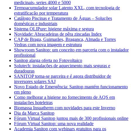
medicinais- series 4000 e 5000
Termoacumulador solar Latento XXL, com tecnologia de
estratificação por temperatura
Catálogo Piscinas e Tratamento de Águas – Soluções
domésticas e industriais
Sistema OLIPure: higiene máxima e segura
Novidade: Abraçadeiras de pêra zincadas Index
CAP de Braga, Guimarães, Bragança, Almada e Torres
Vedras com nova imagem e estrutura
Showroom Sanitop: um conceito em parceria com o instalador
profissional
Sanitop alarga oferta no Fotovoltaico
Solutech: instalações de aquecimento mais seguras e
duradouras
SANITOP torna-se parceira e é agora distribuidor de
inversores solares SAJ
Novo Estado de Emergência: Sanitop mantém funcionamento
em pleno
Como melhorar a higiene no fornecimento de AQS em
instalações hoteleiras
Biomassa Insuatherm com novidades para este Inverno
Dia da Marca Sanitop
Fórum Virtual Sanitop juntou mais de 300 profissionais online
Fórum Virtual Sanitop: uma nova realidade
Academia Sanitop com webinars gratuitos para os