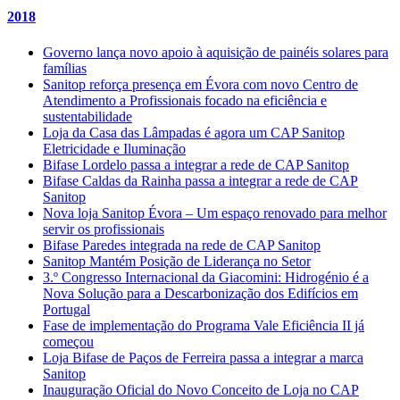
2018
Governo lança novo apoio à aquisição de painéis solares para
famílias
Sanitop reforça presença em Évora com novo Centro de
Atendimento a Profissionais focado na eficiência e
sustentabilidade
Loja da Casa das Lâmpadas é agora um CAP Sanitop
Eletricidade e Iluminação
Bifase Lordelo passa a integrar a rede de CAP Sanitop
Bifase Caldas da Rainha passa a integrar a rede de CAP
Sanitop
Nova loja Sanitop Évora – Um espaço renovado para melhor
servir os profissionais
Bifase Paredes integrada na rede de CAP Sanitop
Sanitop Mantém Posição de Liderança no Setor
3.º Congresso Internacional da Giacomini: Hidrogénio é a
Nova Solução para a Descarbonização dos Edifícios em
Portugal
Fase de implementação do Programa Vale Eficiência II já
começou
Loja Bifase de Paços de Ferreira passa a integrar a marca
Sanitop
Inauguração Oficial do Novo Conceito de Loja no CAP