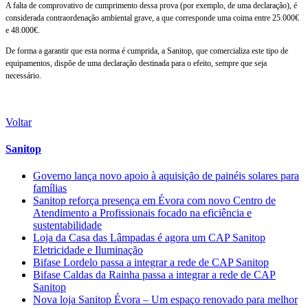
A falta de comprovativo de cumprimento dessa prova (por exemplo, de uma declaração), é
considerada contraordenação ambiental grave, a que corresponde uma coima entre 25.000€
e 48.000€.
De forma a garantir que esta norma é cumprida, a Sanitop, que comercializa este tipo de
equipamentos, dispõe de uma declaração destinada para o efeito, sempre que seja
necessário.
Voltar
Sanitop
Governo lança novo apoio à aquisição de painéis solares para
famílias
Sanitop reforça presença em Évora com novo Centro de
Atendimento a Profissionais focado na eficiência e
sustentabilidade
Loja da Casa das Lâmpadas é agora um CAP Sanitop
Eletricidade e Iluminação
Bifase Lordelo passa a integrar a rede de CAP Sanitop
Bifase Caldas da Rainha passa a integrar a rede de CAP
Sanitop
Nova loja Sanitop Évora – Um espaço renovado para melhor