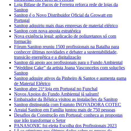
Loja Bifase de Paços de Ferreira reforça rede de lojas da
Sanitop
Sanitop é o Novo Distribuidor Oficial da Growatt em
Portugal
Sanitop adquiriu mais duas empresas de material elétrico
Sanitop com nova aposta estratégica
Nova exigência legal: aplicação de poliuretanos só com
formação
Fórum Sanitop reuniu 1500 profissionais na Batalha para
conhecer últimas novidades e debater a sustentabilidade,
transição energética e a digitalização
Sanitop dá apoio aos profissionais para o Fundo Ambiental
“Wedding Cake” da artista Joana Vasconcelos com soluções
Sanitop
Sanitop adquire ativos da Pinheiro & Santos e aumenta gama
de Material Elétrico
Sanitop abre 21ª loja em Portugal no Funchal
Novos Apoios do Fundo Ambiental já saíram!
Embaixador da Bélgica visitou as instalações da Sanitop
Sanitop distinguida com Estatuto INOVADORA COTEC
Arraial Sanitop em Família juntou mais de 750 pessoas
Desafios da Construção em Portugal: conheça as propostas
que irão transformar o Setor
PANASONIC foi eleita Escolha dos Profissionais 2023
Lê-se otimismo nos últimos dados sobre os preços da