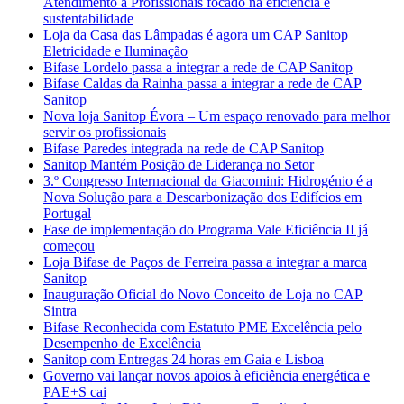
Atendimento a Profissionais focado na eficiência e
sustentabilidade
Loja da Casa das Lâmpadas é agora um CAP Sanitop
Eletricidade e Iluminação
Bifase Lordelo passa a integrar a rede de CAP Sanitop
Bifase Caldas da Rainha passa a integrar a rede de CAP
Sanitop
Nova loja Sanitop Évora – Um espaço renovado para melhor
servir os profissionais
Bifase Paredes integrada na rede de CAP Sanitop
Sanitop Mantém Posição de Liderança no Setor
3.º Congresso Internacional da Giacomini: Hidrogénio é a
Nova Solução para a Descarbonização dos Edifícios em
Portugal
Fase de implementação do Programa Vale Eficiência II já
começou
Loja Bifase de Paços de Ferreira passa a integrar a marca
Sanitop
Inauguração Oficial do Novo Conceito de Loja no CAP
Sintra
Bifase Reconhecida com Estatuto PME Excelência pelo
Desempenho de Excelência
Sanitop com Entregas 24 horas em Gaia e Lisboa
Governo vai lançar novos apoios à eficiência energética e
PAE+S cai