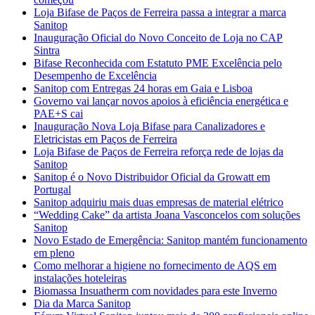
Loja Bifase de Paços de Ferreira passa a integrar a marca
Sanitop
Inauguração Oficial do Novo Conceito de Loja no CAP
Sintra
Bifase Reconhecida com Estatuto PME Excelência pelo
Desempenho de Excelência
Sanitop com Entregas 24 horas em Gaia e Lisboa
Governo vai lançar novos apoios à eficiência energética e
PAE+S cai
Inauguração Nova Loja Bifase para Canalizadores e
Eletricistas em Paços de Ferreira
Loja Bifase de Paços de Ferreira reforça rede de lojas da
Sanitop
Sanitop é o Novo Distribuidor Oficial da Growatt em
Portugal
Sanitop adquiriu mais duas empresas de material elétrico
“Wedding Cake” da artista Joana Vasconcelos com soluções
Sanitop
Novo Estado de Emergência: Sanitop mantém funcionamento
em pleno
Como melhorar a higiene no fornecimento de AQS em
instalações hoteleiras
Biomassa Insuatherm com novidades para este Inverno
Dia da Marca Sanitop