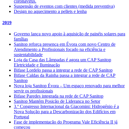
coronavírus.
Suspensão de eventos com clientes (medida preventiva)
Design no aquecimento a pellets e lenha
2019
Governo lança novo apoio à aquisição de painéis solares para
famílias
Sanitop reforça presença em Évora com novo Centro de
Atendimento a Profissionais focado na eficiência e
sustentabilidade
Loja da Casa das Lâmpadas é agora um CAP Sanitop
Eletricidade e Iluminação
Bifase Lordelo passa a integrar a rede de CAP Sanitop
Bifase Caldas da Rainha passa a integrar a rede de CAP
Sanitop
Nova loja Sanitop Évora – Um espaço renovado para melhor
servir os profissionais
Bifase Paredes integrada na rede de CAP Sanitop
Sanitop Mantém Posição de Liderança no Setor
3.º Congresso Internacional da Giacomini: Hidrogénio é a
Nova Solução para a Descarbonização dos Edifícios em
Portugal
Fase de implementação do Programa Vale Eficiência II já
começou