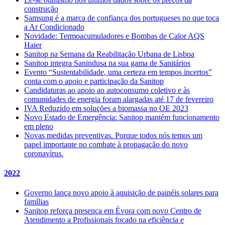
construção
Samsung é a marca de confiança dos portugueses no que toca
a Ar Condicionado
Novidade: Termoacumuladores e Bombas de Calor AQS
Haier
Sanitop na Semana da Reabilitação Urbana de Lisboa
Sanitop integra Sanindusa na sua gama de Sanitários
Evento “Sustentabilidade, uma certeza em tempos incertos”
conta com o apoio e participação da Sanitop
Candidaturas ao apoio ao autoconsumo coletivo e às
comunidades de energia foram alargadas até 17 de fevereiro
IVA Reduzido em soluções a biomassa no OE 2023
Novo Estado de Emergência: Sanitop mantém funcionamento
em pleno
Novas medidas preventivas. Porque todos nós temos um
papel importante no combate à propagação do novo
coronavírus.
2022
Governo lança novo apoio à aquisição de painéis solares para
famílias
Sanitop reforça presença em Évora com novo Centro de
Atendimento a Profissionais focado na eficiência e