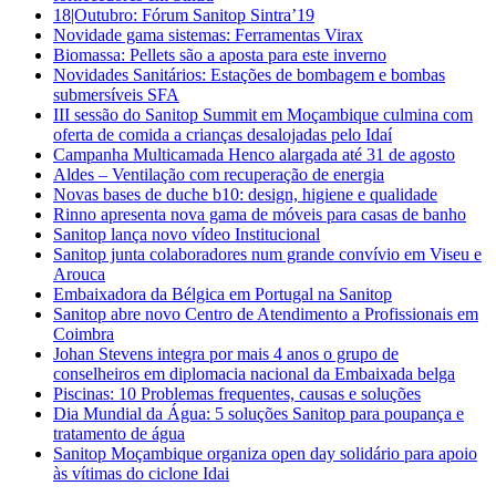
18|Outubro: Fórum Sanitop Sintra’19
Novidade gama sistemas: Ferramentas Virax
Biomassa: Pellets são a aposta para este inverno
Novidades Sanitários: Estações de bombagem e bombas
submersíveis SFA
III sessão do Sanitop Summit em Moçambique culmina com
oferta de comida a crianças desalojadas pelo Idaí
Campanha Multicamada Henco alargada até 31 de agosto
Aldes – Ventilação com recuperação de energia
Novas bases de duche b10: design, higiene e qualidade
Rinno apresenta nova gama de móveis para casas de banho
Sanitop lança novo vídeo Institucional
Sanitop junta colaboradores num grande convívio em Viseu e
Arouca
Embaixadora da Bélgica em Portugal na Sanitop
Sanitop abre novo Centro de Atendimento a Profissionais em
Coimbra
Johan Stevens integra por mais 4 anos o grupo de
conselheiros em diplomacia nacional da Embaixada belga
Piscinas: 10 Problemas frequentes, causas e soluções
Dia Mundial da Água: 5 soluções Sanitop para poupança e
tratamento de água
Sanitop Moçambique organiza open day solidário para apoio
às vítimas do ciclone Idai