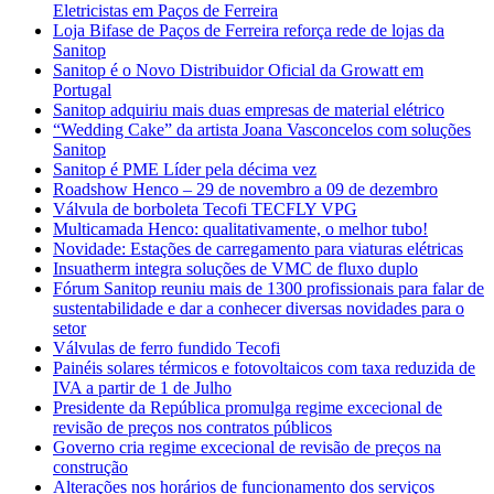
Eletricistas em Paços de Ferreira
Loja Bifase de Paços de Ferreira reforça rede de lojas da
Sanitop
Sanitop é o Novo Distribuidor Oficial da Growatt em
Portugal
Sanitop adquiriu mais duas empresas de material elétrico
“Wedding Cake” da artista Joana Vasconcelos com soluções
Sanitop
Sanitop é PME Líder pela décima vez
Roadshow Henco – 29 de novembro a 09 de dezembro
Válvula de borboleta Tecofi TECFLY VPG
Multicamada Henco: qualitativamente, o melhor tubo!
Novidade: Estações de carregamento para viaturas elétricas
Insuatherm integra soluções de VMC de fluxo duplo
Fórum Sanitop reuniu mais de 1300 profissionais para falar de
sustentabilidade e dar a conhecer diversas novidades para o
setor
Válvulas de ferro fundido Tecofi
Painéis solares térmicos e fotovoltaicos com taxa reduzida de
IVA a partir de 1 de Julho
Presidente da República promulga regime excecional de
revisão de preços nos contratos públicos
Governo cria regime excecional de revisão de preços na
construção
Alterações nos horários de funcionamento dos serviços