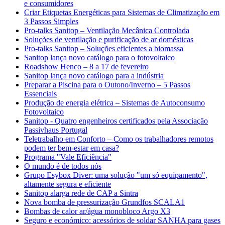
e consumidores
Criar Etiquetas Energéticas para Sistemas de Climatização em
3 Passos Simples
Pro-talks Sanitop – Ventilação Mecânica Controlada
Soluções de ventilação e purificação de ar domésticas
Pro-talks Sanitop – Soluções eficientes a biomassa
Sanitop lança novo catálogo para o fotovoltaico
Roadshow Henco – 8 a 17 de fevereiro
Sanitop lança novo catálogo para a indústria
Preparar a Piscina para o Outono/Inverno – 5 Passos
Essenciais
Produção de energia elétrica – Sistemas de Autoconsumo
Fotovoltaico
Sanitop - Quatro engenheiros certificados pela Associação
Passivhaus Portugal
Teletrabalho em Conforto – Como os trabalhadores remotos
podem ter bem-estar em casa?
Programa "Vale Eficiência"
O mundo é de todos nós
Grupo Esybox Diver: uma solução "um só equipamento",
altamente segura e eficiente
Sanitop alarga rede de CAP a Sintra
Nova bomba de pressurização Grundfos SCALA1
Bombas de calor ar/água monobloco Argo X3
Seguro e económico: acessórios de soldar SANHA para gases