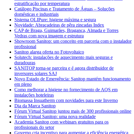
estratificação por temperatura
Catálogo Piscinas e Tratamento de Águas – Soluções
domésticas e industriais
Sistema OLIPure: higiene máxima e segura
Novidade: Abraçadeiras de pêra zincadas Index
CAP de Braga, Guimarães, Bragança, Almada e Torres
Vedras com nova imagem e estrutura
Showroom Sanitop: um conceito em parceria com o instalador
profissional
Sanitop alarga oferta no Fotovoltaico
Solutech: instalações de aquecimento mais seguras e
duradouras
SANITOP torna-se parceira e é agora distribuidor de
inversores solares SAJ
Novo Estado de Emergência: Sanitop mantém funcionamento
em pleno
Como melhorar a higiene no fornecimento de AQS em
instalações hoteleiras
Biomassa Insuatherm com novidades para este Inverno
Dia da Marca Sanitop
Fórum Virtual Sanitop juntou mais de 300 profissionais online
Fórum Virtual Sanitop: uma nova realidade
Academia Sanitop com webinars gratuitos para os
profissionais do setor
Governo cria incentivo para aumentar a eficiência energética