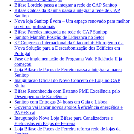
Bifase Lordelo passa a integrar a rede de CAP Sanitop
Bifase Caldas da Rainha passa a integrar a rede de CAP
Sanitop
Nova loja Sanitop Évora – Um espaço renovado para melhor
servir os profissionais
Bifase Paredes integrada na rede de CAP Sanitop
Sanitop Mantém Posição de Liderança no Setor
3.º Congresso Internacional da Giacomini: Hidrogénio é a
Nova Solução para a Descarbonização dos Edifícios em
Portugal
Fase de implementação do Programa Vale Eficiência II já
começou
Loja Bifase de Paços de Ferreira passa a integrar a marca
Sanitop
Inauguração Oficial do Novo Conceito de Loja no CAP
Sintra
Bifase Reconhecida com Estatuto PME Excelência pelo
Desempenho de Excelência
Sanitop com Entregas 24 horas em Gaia e Lisboa
Governo vai lançar novos apoios à eficiência energética e
PAE+S cai
Inauguração Nova Loja Bifase para Canalizadores e
Eletricistas em Paços de Ferreira
Loja Bifase de Paços de Ferreira reforça rede de lojas da