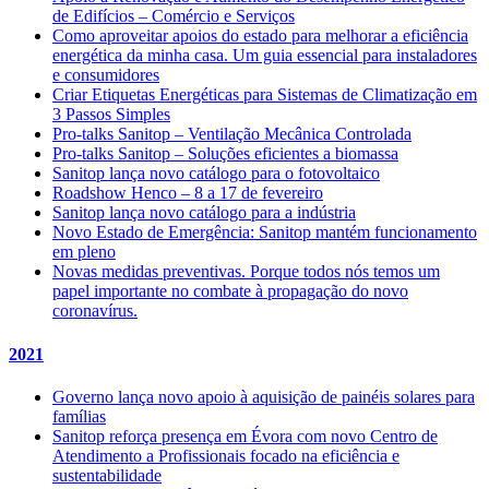
de Edifícios – Comércio e Serviços
Como aproveitar apoios do estado para melhorar a eficiência
energética da minha casa. Um guia essencial para instaladores
e consumidores
Criar Etiquetas Energéticas para Sistemas de Climatização em
3 Passos Simples
Pro-talks Sanitop – Ventilação Mecânica Controlada
Pro-talks Sanitop – Soluções eficientes a biomassa
Sanitop lança novo catálogo para o fotovoltaico
Roadshow Henco – 8 a 17 de fevereiro
Sanitop lança novo catálogo para a indústria
Novo Estado de Emergência: Sanitop mantém funcionamento
em pleno
Novas medidas preventivas. Porque todos nós temos um
papel importante no combate à propagação do novo
coronavírus.
2021
Governo lança novo apoio à aquisição de painéis solares para
famílias
Sanitop reforça presença em Évora com novo Centro de
Atendimento a Profissionais focado na eficiência e
sustentabilidade