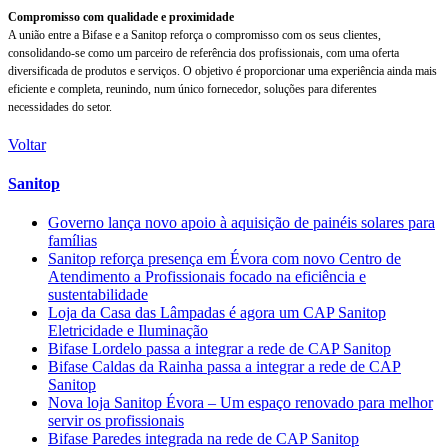
Compromisso com qualidade e proximidade
A união entre a Bifase e a Sanitop reforça o compromisso com os seus clientes,
consolidando-se como um parceiro de referência dos profissionais, com uma oferta
diversificada de produtos e serviços. O objetivo é proporcionar uma experiência ainda mais
eficiente e completa, reunindo, num único fornecedor, soluções para diferentes
necessidades do setor.
Voltar
Sanitop
Governo lança novo apoio à aquisição de painéis solares para
famílias
Sanitop reforça presença em Évora com novo Centro de
Atendimento a Profissionais focado na eficiência e
sustentabilidade
Loja da Casa das Lâmpadas é agora um CAP Sanitop
Eletricidade e Iluminação
Bifase Lordelo passa a integrar a rede de CAP Sanitop
Bifase Caldas da Rainha passa a integrar a rede de CAP
Sanitop
Nova loja Sanitop Évora – Um espaço renovado para melhor
servir os profissionais
Bifase Paredes integrada na rede de CAP Sanitop