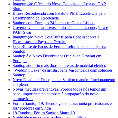
Inauguração Oficial do Novo Conceito de Loja no CAP
Sintra
Bifase Reconhecida com Estatuto PME Excelência pelo
Desempenho de Excelência
Sanitop com Entregas 24 horas em Gaia e Lisboa
Governo vai lançar novos apoios à eficiência energética e
PAE+S cai
Inauguração Nova Loja Bifase para Canalizadores e
Eletricistas em Paços de Ferreira
Loja Bifase de Paços de Ferreira reforça rede de lojas da
Sanitop
Sanitop é o Novo Distribuidor Oficial da Growatt em
Portugal
Sanitop adquiriu mais duas empresas de material elétrico
“Wedding Cake” da artista Joana Vasconcelos com soluções
Sanitop
Novo Estado de Emergência: Sanitop mantém funcionamento
em pleno
Novas medidas preventivas. Porque todos nós temos um
papel importante no combate à propagação do novo
coronavírus.
Fórum Sanitop’19: Tecnologia em casa junta profissionais e
fornecedores em Sintra
18|Outubro: Fórum Sanitop Sintra’19
Novidade gama sistemas: Ferramentas Virax