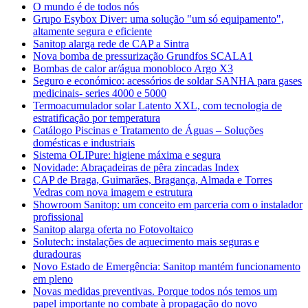
O mundo é de todos nós
Grupo Esybox Diver: uma solução "um só equipamento",
altamente segura e eficiente
Sanitop alarga rede de CAP a Sintra
Nova bomba de pressurização Grundfos SCALA1
Bombas de calor ar/água monobloco Argo X3
Seguro e económico: acessórios de soldar SANHA para gases
medicinais- series 4000 e 5000
Termoacumulador solar Latento XXL, com tecnologia de
estratificação por temperatura
Catálogo Piscinas e Tratamento de Águas – Soluções
domésticas e industriais
Sistema OLIPure: higiene máxima e segura
Novidade: Abraçadeiras de pêra zincadas Index
CAP de Braga, Guimarães, Bragança, Almada e Torres
Vedras com nova imagem e estrutura
Showroom Sanitop: um conceito em parceria com o instalador
profissional
Sanitop alarga oferta no Fotovoltaico
Solutech: instalações de aquecimento mais seguras e
duradouras
Novo Estado de Emergência: Sanitop mantém funcionamento
em pleno
Novas medidas preventivas. Porque todos nós temos um
papel importante no combate à propagação do novo