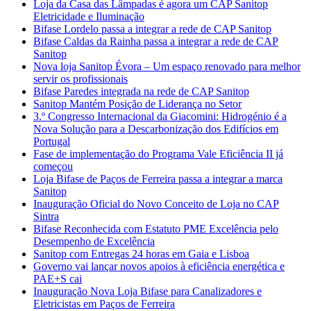
Loja da Casa das Lâmpadas é agora um CAP Sanitop
Eletricidade e Iluminação
Bifase Lordelo passa a integrar a rede de CAP Sanitop
Bifase Caldas da Rainha passa a integrar a rede de CAP
Sanitop
Nova loja Sanitop Évora – Um espaço renovado para melhor
servir os profissionais
Bifase Paredes integrada na rede de CAP Sanitop
Sanitop Mantém Posição de Liderança no Setor
3.º Congresso Internacional da Giacomini: Hidrogénio é a
Nova Solução para a Descarbonização dos Edifícios em
Portugal
Fase de implementação do Programa Vale Eficiência II já
começou
Loja Bifase de Paços de Ferreira passa a integrar a marca
Sanitop
Inauguração Oficial do Novo Conceito de Loja no CAP
Sintra
Bifase Reconhecida com Estatuto PME Excelência pelo
Desempenho de Excelência
Sanitop com Entregas 24 horas em Gaia e Lisboa
Governo vai lançar novos apoios à eficiência energética e
PAE+S cai
Inauguração Nova Loja Bifase para Canalizadores e
Eletricistas em Paços de Ferreira