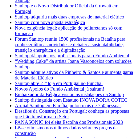
Sanitop
Sanitop é o Novo Distribuidor Oficial da Growatt em
Portugal
Sanitop adquiriu mais duas empresas de material elétrico
Sanitop com nova aposta estratégica
Nova exigência legal: aplicação de poliuretanos só com
formação
Fórum Sanitop reuniu 1500 profissionais na Batalha para
conhecer últimas novidades e debater a sustentabilidade,
transição energética e a digitalização
Sanitop dá apoio aos profissionais para o Fundo Ambiental
“Wedding Cake” da artista Joana Vasconcelos com soluções
Sanitop
Sanitop adquire ativos da Pinheiro & Santos e aumenta gama
de Material Elétrico
Sanitop abre 21ª loja em Portugal no Funchal
Novos Apoios do Fundo Ambiental já saíram!
Embaixador da Bélgica visitou as instalações da Sanitop
Sanitop distinguida com Estatuto INOVADORA COTEC
Arraial Sanitop em Família juntou mais de 750 pessoas
Desafios da Construção em Portugal: conheça as propostas
que irão transformar o Setor
PANASONIC foi eleita Escolha dos Profissionais 2023
Lê-se otimismo nos últimos dados sobre os preços da
construção