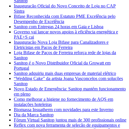
Sanitop
Inauguração Oficial do Novo Conceito de Loja no CAP
Sintra
Bifase Reconhecida com Estatuto PME Excelência pelo
Desempenho de Excelência
Sanitop com Entregas 24 horas em Gaia e Lisboa
Governo vai lançar novos apoios à eficiência energética e
PAE+S cai
Inauguração Nova Loja Bifase para Canalizadores e
Eletricistas em Paços de Ferreira
Loja Bifase de Paços de Ferreira reforça rede de lojas da
Sanitop
Sanitop é o Novo Distribuidor Oficial da Growatt em
Portugal
Sanitop adquiriu mais duas empresas de material elétrico
“Wedding Cake” da artista Joana Vasconcelos com soluções
Sanitop
Novo Estado de Emergência: Sanitop mantém funcionamento
em pleno
Como melhorar a higiene no fornecimento de AQS em
instalações hoteleiras
Biomassa Insuatherm com novidades para este Inverno
Dia da Marca Sanitop
Fórum Virtual Sanitop juntou mais de 300 profissionais online
Reflex com nova ferramenta de seleção de equipamentos e