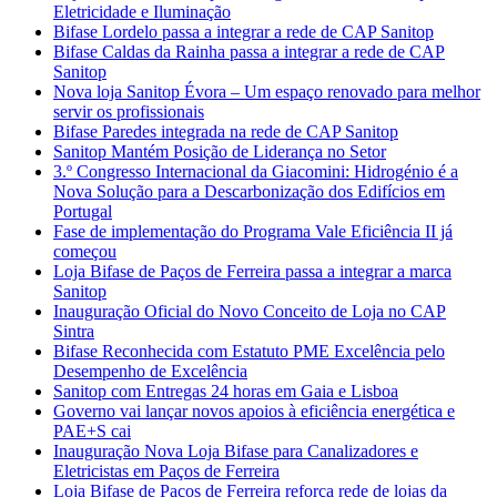
Eletricidade e Iluminação
Bifase Lordelo passa a integrar a rede de CAP Sanitop
Bifase Caldas da Rainha passa a integrar a rede de CAP
Sanitop
Nova loja Sanitop Évora – Um espaço renovado para melhor
servir os profissionais
Bifase Paredes integrada na rede de CAP Sanitop
Sanitop Mantém Posição de Liderança no Setor
3.º Congresso Internacional da Giacomini: Hidrogénio é a
Nova Solução para a Descarbonização dos Edifícios em
Portugal
Fase de implementação do Programa Vale Eficiência II já
começou
Loja Bifase de Paços de Ferreira passa a integrar a marca
Sanitop
Inauguração Oficial do Novo Conceito de Loja no CAP
Sintra
Bifase Reconhecida com Estatuto PME Excelência pelo
Desempenho de Excelência
Sanitop com Entregas 24 horas em Gaia e Lisboa
Governo vai lançar novos apoios à eficiência energética e
PAE+S cai
Inauguração Nova Loja Bifase para Canalizadores e
Eletricistas em Paços de Ferreira
Loja Bifase de Paços de Ferreira reforça rede de lojas da