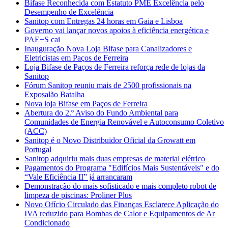
Bifase Reconhecida com Estatuto PME Excelência pelo
Desempenho de Excelência
Sanitop com Entregas 24 horas em Gaia e Lisboa
Governo vai lançar novos apoios à eficiência energética e
PAE+S cai
Inauguração Nova Loja Bifase para Canalizadores e
Eletricistas em Paços de Ferreira
Loja Bifase de Paços de Ferreira reforça rede de lojas da
Sanitop
Fórum Sanitop reuniu mais de 2500 profissionais na
Exposalão Batalha
Nova loja Bifase em Paços de Ferreira
Abertura do 2.º Aviso do Fundo Ambiental para
Comunidades de Energia Renovável e Autoconsumo Coletivo
(ACC)
Sanitop é o Novo Distribuidor Oficial da Growatt em
Portugal
Sanitop adquiriu mais duas empresas de material elétrico
Pagamentos do Programa "Edifícios Mais Sustentáveis" e do
“Vale Eficiência II” já arrancaram
Demonstração do mais sofisticado e mais completo robot de
limpeza de piscinas: Proliner Plus
Novo Ofício Circulado das Finanças Esclarece Aplicação do
IVA reduzido para Bombas de Calor e Equipamentos de Ar
Condicionado