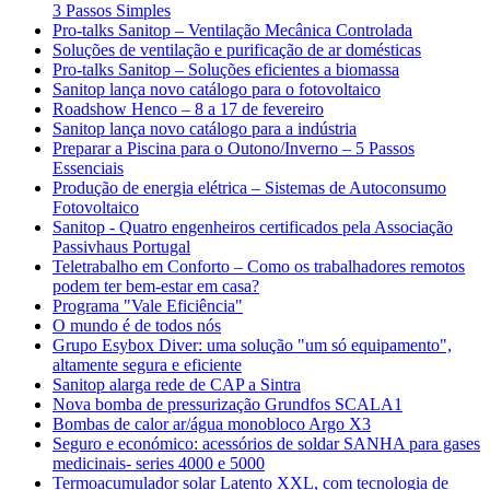
3 Passos Simples
Pro-talks Sanitop – Ventilação Mecânica Controlada
Soluções de ventilação e purificação de ar domésticas
Pro-talks Sanitop – Soluções eficientes a biomassa
Sanitop lança novo catálogo para o fotovoltaico
Roadshow Henco – 8 a 17 de fevereiro
Sanitop lança novo catálogo para a indústria
Preparar a Piscina para o Outono/Inverno – 5 Passos
Essenciais
Produção de energia elétrica – Sistemas de Autoconsumo
Fotovoltaico
Sanitop - Quatro engenheiros certificados pela Associação
Passivhaus Portugal
Teletrabalho em Conforto – Como os trabalhadores remotos
podem ter bem-estar em casa?
Programa "Vale Eficiência"
O mundo é de todos nós
Grupo Esybox Diver: uma solução "um só equipamento",
altamente segura e eficiente
Sanitop alarga rede de CAP a Sintra
Nova bomba de pressurização Grundfos SCALA1
Bombas de calor ar/água monobloco Argo X3
Seguro e económico: acessórios de soldar SANHA para gases
medicinais- series 4000 e 5000
Termoacumulador solar Latento XXL, com tecnologia de