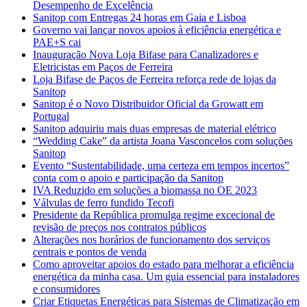
Desempenho de Excelência
Sanitop com Entregas 24 horas em Gaia e Lisboa
Governo vai lançar novos apoios à eficiência energética e
PAE+S cai
Inauguração Nova Loja Bifase para Canalizadores e
Eletricistas em Paços de Ferreira
Loja Bifase de Paços de Ferreira reforça rede de lojas da
Sanitop
Sanitop é o Novo Distribuidor Oficial da Growatt em
Portugal
Sanitop adquiriu mais duas empresas de material elétrico
“Wedding Cake” da artista Joana Vasconcelos com soluções
Sanitop
Evento “Sustentabilidade, uma certeza em tempos incertos”
conta com o apoio e participação da Sanitop
IVA Reduzido em soluções a biomassa no OE 2023
Válvulas de ferro fundido Tecofi
Presidente da República promulga regime excecional de
revisão de preços nos contratos públicos
Alterações nos horários de funcionamento dos serviços
centrais e pontos de venda
Como aproveitar apoios do estado para melhorar a eficiência
energética da minha casa. Um guia essencial para instaladores
e consumidores
Criar Etiquetas Energéticas para Sistemas de Climatização em