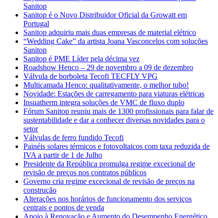
Sanitop
Sanitop é o Novo Distribuidor Oficial da Growatt em
Portugal
Sanitop adquiriu mais duas empresas de material elétrico
“Wedding Cake” da artista Joana Vasconcelos com soluções
Sanitop
Sanitop é PME Líder pela décima vez
Roadshow Henco – 29 de novembro a 09 de dezembro
Válvula de borboleta Tecofi TECFLY VPG
Multicamada Henco: qualitativamente, o melhor tubo!
Novidade: Estações de carregamento para viaturas elétricas
Insuatherm integra soluções de VMC de fluxo duplo
Fórum Sanitop reuniu mais de 1300 profissionais para falar de
sustentabilidade e dar a conhecer diversas novidades para o
setor
Válvulas de ferro fundido Tecofi
Painéis solares térmicos e fotovoltaicos com taxa reduzida de
IVA a partir de 1 de Julho
Presidente da República promulga regime excecional de
revisão de preços nos contratos públicos
Governo cria regime excecional de revisão de preços na
construção
Alterações nos horários de funcionamento dos serviços
centrais e pontos de venda
Apoio à Renovação e Aumento do Desempenho Energético