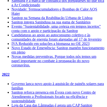
Samsung é a marca de confiança dos portugueses no que toca
a Ar Condicionado
Novidade: Termoacumuladores e Bombas de Calor AQS
Haier
Sanitop na Semana da Reabilitação Urbana de Lisboa
Sanitop integra Sanindusa na sua gama de Sanitários
Evento “Sustentabilidade, uma certeza em tempos incertos”
conta com o apoio e participação da Sanitop
Candidaturas ao apoio ao autoconsumo coletivo e às
comunidades de energia foram alargadas até 17 de fevereiro
IVA Reduzido em soluções a biomassa no OE 2023
Novo Estado de Emergência: Sanitop mantém funcionamento
em pleno
Novas medidas preventivas. Porque todos nós temos um
papel importante no combate à propagação do novo
coronavírus.
2022
Governo lança novo apoio à aquisição de painéis solares para
famílias
Sanitop reforça presença em Évora com novo Centro de
Atendimento a Profissionais focado na eficiência e
sustentabilidade
Loja da Casa das Lâmpadas é agora um CAP Sanitop