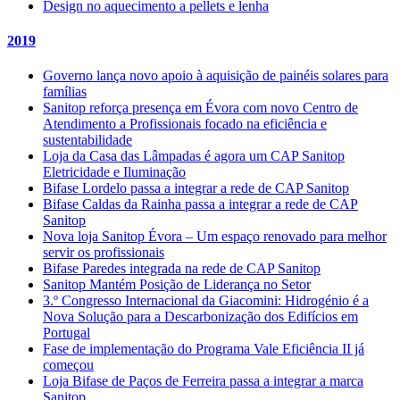
Design no aquecimento a pellets e lenha
2019
Governo lança novo apoio à aquisição de painéis solares para
famílias
Sanitop reforça presença em Évora com novo Centro de
Atendimento a Profissionais focado na eficiência e
sustentabilidade
Loja da Casa das Lâmpadas é agora um CAP Sanitop
Eletricidade e Iluminação
Bifase Lordelo passa a integrar a rede de CAP Sanitop
Bifase Caldas da Rainha passa a integrar a rede de CAP
Sanitop
Nova loja Sanitop Évora – Um espaço renovado para melhor
servir os profissionais
Bifase Paredes integrada na rede de CAP Sanitop
Sanitop Mantém Posição de Liderança no Setor
3.º Congresso Internacional da Giacomini: Hidrogénio é a
Nova Solução para a Descarbonização dos Edifícios em
Portugal
Fase de implementação do Programa Vale Eficiência II já
começou
Loja Bifase de Paços de Ferreira passa a integrar a marca
Sanitop