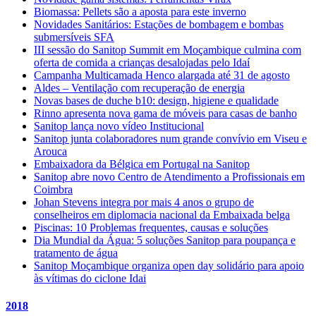
Biomassa: Pellets são a aposta para este inverno
Novidades Sanitários: Estações de bombagem e bombas
submersíveis SFA
III sessão do Sanitop Summit em Moçambique culmina com
oferta de comida a crianças desalojadas pelo Idaí
Campanha Multicamada Henco alargada até 31 de agosto
Aldes – Ventilação com recuperação de energia
Novas bases de duche b10: design, higiene e qualidade
Rinno apresenta nova gama de móveis para casas de banho
Sanitop lança novo vídeo Institucional
Sanitop junta colaboradores num grande convívio em Viseu e
Arouca
Embaixadora da Bélgica em Portugal na Sanitop
Sanitop abre novo Centro de Atendimento a Profissionais em
Coimbra
Johan Stevens integra por mais 4 anos o grupo de
conselheiros em diplomacia nacional da Embaixada belga
Piscinas: 10 Problemas frequentes, causas e soluções
Dia Mundial da Água: 5 soluções Sanitop para poupança e
tratamento de água
Sanitop Moçambique organiza open day solidário para apoio
às vítimas do ciclone Idai
2018