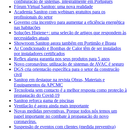
configuração de sistemas, integralmente em Português
Fórum Virtual Sanitop: uma nova realidade
Academia Sanitop com webinars gratuitos para os
profissionais do setor
Governo cria incentivo para aumentar a eficiência energética
nas habitações
Soluções Higiene+: uma seleção de artigos que respondem às
necessidades atuais
Showroom Sanitop agora também em Portimão e Braga
Ar Condicionado e Bombas de Calor têm de ser instalados
por instaladores certificados
Reflex alarga garantia nos seus produtos para 5 anos
Novo coronavírus: utilização de sistemas de AVAC é seguro
DGS cria orientação específica para o setor da construção
civil
Sanitop em destaque na revista Obras, Materiais e
Equipamentos da APCMC
Tecnologia sem contacto é a melhor resposta como proteção à
propagação do Covid-19
Sanitop reforça gama de piscinas
Ventilação é agora ainda mais importante
Novas medidas preventivas. Porque todos nós temos um
papel importante no combate à propagação do novo
coronavírus.
Suspensão de eventos com clientes (medida preventiva)