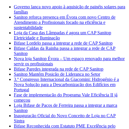
Governo lança novo apoio à aquisição de painéis solares para
famílias
Sanitop reforça presença em Évora com novo Centro de
Atendimento a Profissionais focado na eficiência e
sustentabilidade
Loja da Casa das Lâmpadas é agora um CAP Sanitop
Eletricidade e Iluminação
Bifase Lordelo passa a integrar a rede de CAP Sanitop
Bifase Caldas da Rainha passa a integrar a rede de CAP
Sanitop
Nova loja Sanitop Évora – Um espaço renovado para melhor
servir os profissionais
Bifase Paredes integrada na rede de CAP Sanitop
Sanitop Mantém Posição de Liderança no Setor
3.º Congresso Internacional da Giacomini: Hidrogénio é a
Nova Solução para a Descarbonização dos Edifícios em
Portugal
Fase de implementação do Programa Vale Eficiência II já
começou
Loja Bifase de Paços de Ferreira passa a integrar a marca
Sanitop
Inauguração Oficial do Novo Conceito de Loja no CAP
Sintra
Bifase Reconhecida com Estatuto PME Excelência pelo