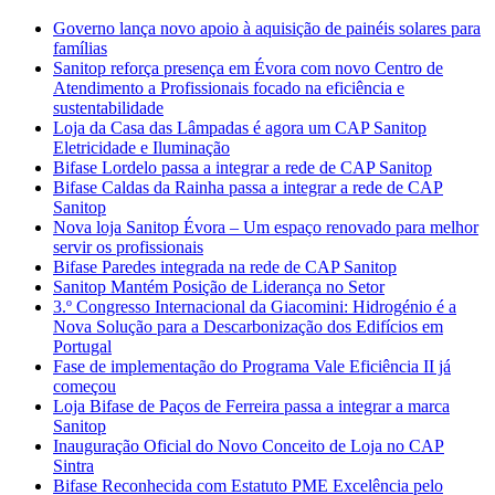
Governo lança novo apoio à aquisição de painéis solares para
famílias
Sanitop reforça presença em Évora com novo Centro de
Atendimento a Profissionais focado na eficiência e
sustentabilidade
Loja da Casa das Lâmpadas é agora um CAP Sanitop
Eletricidade e Iluminação
Bifase Lordelo passa a integrar a rede de CAP Sanitop
Bifase Caldas da Rainha passa a integrar a rede de CAP
Sanitop
Nova loja Sanitop Évora – Um espaço renovado para melhor
servir os profissionais
Bifase Paredes integrada na rede de CAP Sanitop
Sanitop Mantém Posição de Liderança no Setor
3.º Congresso Internacional da Giacomini: Hidrogénio é a
Nova Solução para a Descarbonização dos Edifícios em
Portugal
Fase de implementação do Programa Vale Eficiência II já
começou
Loja Bifase de Paços de Ferreira passa a integrar a marca
Sanitop
Inauguração Oficial do Novo Conceito de Loja no CAP
Sintra
Bifase Reconhecida com Estatuto PME Excelência pelo