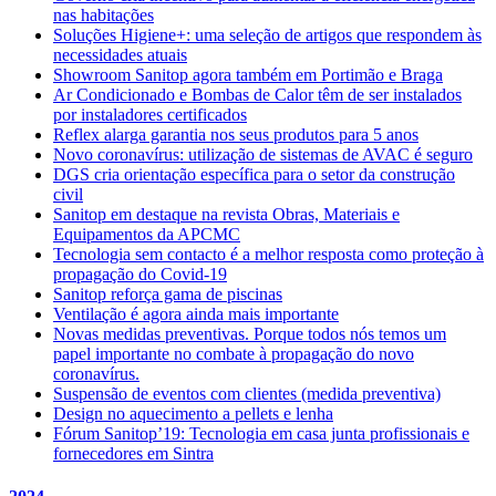
nas habitações
Soluções Higiene+: uma seleção de artigos que respondem às
necessidades atuais
Showroom Sanitop agora também em Portimão e Braga
Ar Condicionado e Bombas de Calor têm de ser instalados
por instaladores certificados
Reflex alarga garantia nos seus produtos para 5 anos
Novo coronavírus: utilização de sistemas de AVAC é seguro
DGS cria orientação específica para o setor da construção
civil
Sanitop em destaque na revista Obras, Materiais e
Equipamentos da APCMC
Tecnologia sem contacto é a melhor resposta como proteção à
propagação do Covid-19
Sanitop reforça gama de piscinas
Ventilação é agora ainda mais importante
Novas medidas preventivas. Porque todos nós temos um
papel importante no combate à propagação do novo
coronavírus.
Suspensão de eventos com clientes (medida preventiva)
Design no aquecimento a pellets e lenha
Fórum Sanitop’19: Tecnologia em casa junta profissionais e
fornecedores em Sintra