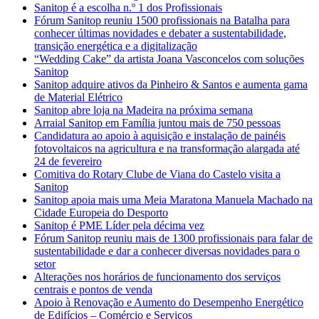
Sanitop é a escolha n.º 1 dos Profissionais
Fórum Sanitop reuniu 1500 profissionais na Batalha para
conhecer últimas novidades e debater a sustentabilidade,
transição energética e a digitalização
“Wedding Cake” da artista Joana Vasconcelos com soluções
Sanitop
Sanitop adquire ativos da Pinheiro & Santos e aumenta gama
de Material Elétrico
Sanitop abre loja na Madeira na próxima semana
Arraial Sanitop em Família juntou mais de 750 pessoas
Candidatura ao apoio à aquisição e instalação de painéis
fotovoltaicos na agricultura e na transformação alargada até
24 de fevereiro
Comitiva do Rotary Clube de Viana do Castelo visita a
Sanitop
Sanitop apoia mais uma Meia Maratona Manuela Machado na
Cidade Europeia do Desporto
Sanitop é PME Líder pela décima vez
Fórum Sanitop reuniu mais de 1300 profissionais para falar de
sustentabilidade e dar a conhecer diversas novidades para o
setor
Alterações nos horários de funcionamento dos serviços
centrais e pontos de venda
Apoio à Renovação e Aumento do Desempenho Energético
de Edifícios – Comércio e Serviços