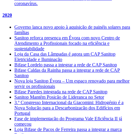
coronavírus.
2020
Governo lança novo apoio à aquisição de painéis solares para
famílias
Sanitop reforça presença em Évora com novo Centro de
Atendimento a Profissionais focado na eficiência e
sustentabilidade
Loja da Casa das Lâmpadas é agora um CAP Sanitop
Eletricidade e Iluminação
Bifase Lordelo passa a integrar a rede de CAP Sanitop
Bifase Caldas da Rainha passa a integrar a rede de CAP
Sanitop
Nova loja Sanitop Évora – Um espaço renovado para melhor
servir os profissionais
Bifase Paredes integrada na rede de CAP Sanitop
Sanitop Mantém Posição de Liderança no Setor
3.º Congresso Internacional da Giacomini: Hidrogénio é a
Nova Solução para a Descarbonização dos Edifícios em
Portugal
Fase de implementação do Programa Vale Eficiência II já
começou
Loja Bifase de Paços de Ferreira passa a integrar a marca