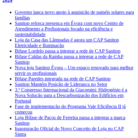
2024
Governo lança novo apoio à aquisição de painéis solares para
famílias
Sanitop reforça presença em Évora com novo Centro de
Atendimento a Profissionais focado na eficiência e
sustentabilidade
Loja da Casa das Lâmpadas é agora um CAP Sanitop
Eletricidade e Iluminação
Bifase Lordelo passa a integrar a rede de CAP Sanitop
Bifase Caldas da Rainha passa a integrar a rede de CAP
Sanitop
Nova loja Sanitop Évora – Um espaço renovado para melhor
servir os profissionais
Bifase Paredes integrada na rede de CAP Sanitop
Sanitop Mantém Posição de Liderança no Setor
3.º Congresso Internacional da Giacomini: Hidrogénio é a
Nova Solução para a Descarbonização dos Edifícios em
Portugal
Fase de implementação do Programa Vale Eficiência II já
começou
Loja Bifase de Paços de Ferreira passa a integrar a marca
Sanitop
Inauguração Oficial do Novo Conceito de Loja no CAP
Sintra