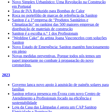
Novo Simplex Urbanístico: Uma Revolução na Construção
em Portugal
Taxa de IVA Reduzido para Bombas de Calor
Roca no portefólio de marcas de referência da Sanitop
Sanitop é a 1ª empresa de “Produtos Sanitários e
Climatização” no ranking das 500 maiores empresas de
distribuição de materiais de construção
Sanitop é a escolha n.º 1 dos Profissionais
“Wedding Cake” da artista Joana Vasconcelos com soluções
Sanitop
Novo Estado de Emergência: Sanitop mantém funcionamento
em pleno
Novas medidas preventivas. Porque todos nós temos um
papel importante no combate à propagação do novo
coronavírus.
2023
Governo lança novo apoio à aquisição de painéis solares para
famílias
Sanitop reforça presença em Évora com novo Centro de
Atendimento a Profissionais focado na eficiência e
sustentabilidade
Loja da Casa das Lâmpadas é agora um CAP Sanitop
Eletricidade e Iluminação