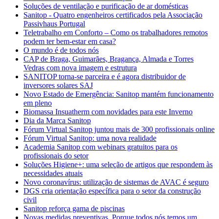
Soluções de ventilação e purificação de ar domésticas
Sanitop - Quatro engenheiros certificados pela Associação
Passivhaus Portugal
Teletrabalho em Conforto – Como os trabalhadores remotos
podem ter bem-estar em casa?
O mundo é de todos nós
CAP de Braga, Guimarães, Bragança, Almada e Torres
Vedras com nova imagem e estrutura
SANITOP torna-se parceira e é agora distribuidor de
inversores solares SAJ
Novo Estado de Emergência: Sanitop mantém funcionamento
em pleno
Biomassa Insuatherm com novidades para este Inverno
Dia da Marca Sanitop
Fórum Virtual Sanitop juntou mais de 300 profissionais online
Fórum Virtual Sanitop: uma nova realidade
Academia Sanitop com webinars gratuitos para os
profissionais do setor
Soluções Higiene+: uma seleção de artigos que respondem às
necessidades atuais
Novo coronavírus: utilização de sistemas de AVAC é seguro
DGS cria orientação específica para o setor da construção
civil
Sanitop reforça gama de piscinas
Novas medidas preventivas. Porque todos nós temos um