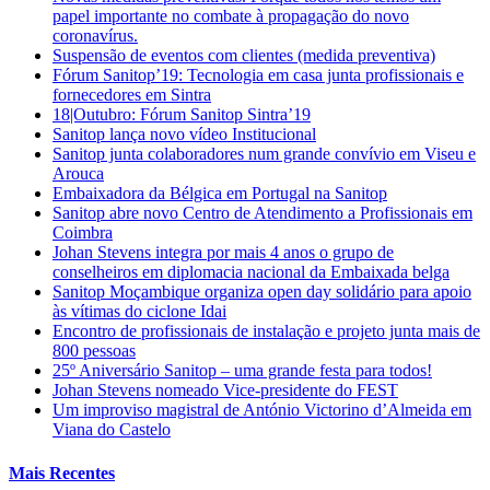
papel importante no combate à propagação do novo
coronavírus.
Suspensão de eventos com clientes (medida preventiva)
Fórum Sanitop’19: Tecnologia em casa junta profissionais e
fornecedores em Sintra
18|Outubro: Fórum Sanitop Sintra’19
Sanitop lança novo vídeo Institucional
Sanitop junta colaboradores num grande convívio em Viseu e
Arouca
Embaixadora da Bélgica em Portugal na Sanitop
Sanitop abre novo Centro de Atendimento a Profissionais em
Coimbra
Johan Stevens integra por mais 4 anos o grupo de
conselheiros em diplomacia nacional da Embaixada belga
Sanitop Moçambique organiza open day solidário para apoio
às vítimas do ciclone Idai
Encontro de profissionais de instalação e projeto junta mais de
800 pessoas
25º Aniversário Sanitop – uma grande festa para todos!
Johan Stevens nomeado Vice-presidente do FEST
Um improviso magistral de António Victorino d’Almeida em
Viana do Castelo
Mais Recentes