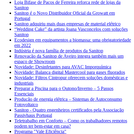
Loja Bifase de Paços de Ferreira reforça rede de lojas da
Sanitop
Sanitop é o Novo Distribuidor Oficial da Growatt em
Portugal
Sanitop adquiriu mais duas empresas de material elétrico
“Wedding Cake” da artista Joana Vasconcelos com soluções
Sanitop
Ecodesign em equipamentos a biomassa: uma obrigatoriedade
em 2022
Indústria é nova família de produtos da Sanitop
Renovação da Sanitop de Aveiro integra também mais um
espaço de Showroom
Novidade: Desinfetantes para AVAC Imporquímica
Novidade: Balança digital Mastercool para gases fluorados
Novidade: Filtros Cintropur oferecem soluções domésticas e
industriais
Preparar a Piscina para o Outono/Inverno – 5 Passos
Essenciais
Produção de energia elétrica – Sistemas de Autoconsumo
Fotovoltaico
Sanitop - Quatro engenheiros certificados pela Associação
Passivhaus Portugal
Teletrabalho em Conforto – Como os trabalhadores remotos
podem ter bem-estar em casa?
Programa "Vale Eficiência"