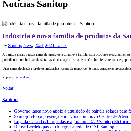
Notícias
Sanitop
Indústria é nova família de produtos da Sa
by
Sanitop
New
,
2021
2021-12-17
A Sanitop alargou a sua gama de produtos a uma nova família, com produtos e equipamentos 
polietileno, incluindo ainda sistemas de drenagem, isolamento térmico, ferramentas e equipam
Uma gama dedicada a projetos industriais, capaz de responder às mais complexas necessidades
Veja
aqui o catálogo
.
Voltar
Sanitop
Governo lança novo apoio à aquisição de painéis solares para f
Sanitop reforça presença em Évora com novo Centro de Atendime
Loja da Casa das Lâmpadas é agora um CAP Sanitop Eletricid
Bifase Lordelo passa a integrar a rede de CAP Sanitop