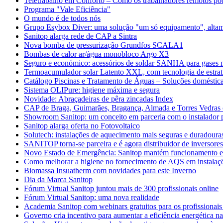
Teletrabalho em Conforto – Como os trabalhadores remotos po
Programa "Vale Eficiência"
O mundo é de todos nós
Grupo Esybox Diver: uma solução "um só equipamento", altame
Sanitop alarga rede de CAP a Sintra
Nova bomba de pressurização Grundfos SCALA1
Bombas de calor ar/água monobloco Argo X3
Seguro e económico: acessórios de soldar SANHA para gases m
Termoacumulador solar Latento XXL, com tecnologia de estrati
Catálogo Piscinas e Tratamento de Águas – Soluções domésticas
Sistema OLIPure: higiene máxima e segura
Novidade: Abraçadeiras de pêra zincadas Index
CAP de Braga, Guimarães, Bragança, Almada e Torres Vedras 
Showroom Sanitop: um conceito em parceria com o instalador p
Sanitop alarga oferta no Fotovoltaico
Solutech: instalações de aquecimento mais seguras e duradoura
SANITOP torna-se parceira e é agora distribuidor de inversore
Novo Estado de Emergência: Sanitop mantém funcionamento 
Como melhorar a higiene no fornecimento de AQS em instalaçõ
Biomassa Insuatherm com novidades para este Inverno
Dia da Marca Sanitop
Fórum Virtual Sanitop juntou mais de 300 profissionais online
Fórum Virtual Sanitop: uma nova realidade
Academia Sanitop com webinars gratuitos para os profissionais
Governo cria incentivo para aumentar a eficiência energética na