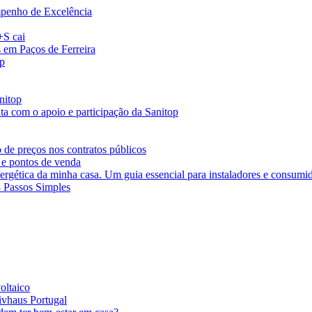
penho de Excelência
+S cai
s em Paços de Ferreira
op
nitop
ta com o apoio e participação da Sanitop
 de preços nos contratos públicos
 e pontos de venda
ergética da minha casa. Um guia essencial para instaladores e consumi
3 Passos Simples
oltaico
ivhaus Portugal