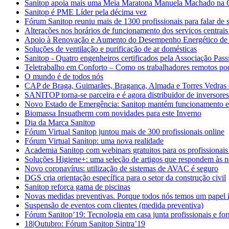
Sanitop apoia mais uma Meia Maratona Manuela Machado na 
Sanitop é PME Líder pela décima vez
Fórum Sanitop reuniu mais de 1300 profissionais para falar de s
Alterações nos horários de funcionamento dos serviços centrais
Apoio à Renovação e Aumento do Desempenho Energético de E
Soluções de ventilação e purificação de ar domésticas
Sanitop - Quatro engenheiros certificados pela Associação Pass
Teletrabalho em Conforto – Como os trabalhadores remotos po
O mundo é de todos nós
CAP de Braga, Guimarães, Bragança, Almada e Torres Vedras 
SANITOP torna-se parceira e é agora distribuidor de inversore
Novo Estado de Emergência: Sanitop mantém funcionamento 
Biomassa Insuatherm com novidades para este Inverno
Dia da Marca Sanitop
Fórum Virtual Sanitop juntou mais de 300 profissionais online
Fórum Virtual Sanitop: uma nova realidade
Academia Sanitop com webinars gratuitos para os profissionais
Soluções Higiene+: uma seleção de artigos que respondem às n
Novo coronavírus: utilização de sistemas de AVAC é seguro
DGS cria orientação específica para o setor da construção civil
Sanitop reforça gama de piscinas
Novas medidas preventivas. Porque todos nós temos um papel 
Suspensão de eventos com clientes (medida preventiva)
Fórum Sanitop’19: Tecnologia em casa junta profissionais e fo
18|Outubro: Fórum Sanitop Sintra’19