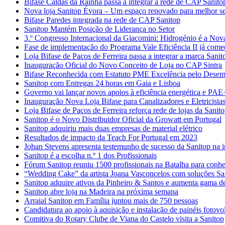
Bifase Caldas da Rainha passa a integrar a rede de CAP Sanito
Nova loja Sanitop Évora – Um espaço renovado para melhor ser
Bifase Paredes integrada na rede de CAP Sanitop
Sanitop Mantém Posição de Liderança no Setor
3.º Congresso Internacional da Giacomini: Hidrogénio é a Nov
Fase de implementação do Programa Vale Eficiência II já com
Loja Bifase de Paços de Ferreira passa a integrar a marca Sanit
Inauguração Oficial do Novo Conceito de Loja no CAP Sintra
Bifase Reconhecida com Estatuto PME Excelência pelo Desem
Sanitop com Entregas 24 horas em Gaia e Lisboa
Governo vai lançar novos apoios à eficiência energética e PAE
Inauguração Nova Loja Bifase para Canalizadores e Eletricista
Loja Bifase de Paços de Ferreira reforça rede de lojas da Sanit
Sanitop é o Novo Distribuidor Oficial da Growatt em Portugal
Sanitop adquiriu mais duas empresas de material elétrico
Resultados de impacto da Teach For Portugal em 2023
Johan Stevens apresenta testemunho de sucesso da Sanitop na 
Sanitop é a escolha n.º 1 dos Profissionais
Fórum Sanitop reuniu 1500 profissionais na Batalha para conhece
“Wedding Cake” da artista Joana Vasconcelos com soluções Sa
Sanitop adquire ativos da Pinheiro & Santos e aumenta gama de
Sanitop abre loja na Madeira na próxima semana
Arraial Sanitop em Família juntou mais de 750 pessoas
Candidatura ao apoio à aquisição e instalação de painéis fotovol
Comitiva do Rotary Clube de Viana do Castelo visita a Sanitop