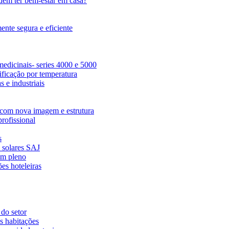
dem ter bem-estar em casa?
nte segura e eficiente
edicinais- series 4000 e 5000
ficação por temperatura
 e industriais
com nova imagem e estrutura
rofissional
s
s solares SAJ
em pleno
es hoteleiras
 do setor
s habitações