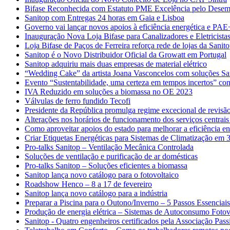
Bifase Reconhecida com Estatuto PME Excelência pelo Desem
Sanitop com Entregas 24 horas em Gaia e Lisboa
Governo vai lançar novos apoios à eficiência energética e PAE
Inauguração Nova Loja Bifase para Canalizadores e Eletricista
Loja Bifase de Paços de Ferreira reforça rede de lojas da Sanit
Sanitop é o Novo Distribuidor Oficial da Growatt em Portugal
Sanitop adquiriu mais duas empresas de material elétrico
“Wedding Cake” da artista Joana Vasconcelos com soluções Sa
Evento “Sustentabilidade, uma certeza em tempos incertos” con
IVA Reduzido em soluções a biomassa no OE 2023
Válvulas de ferro fundido Tecofi
Presidente da República promulga regime excecional de revisão
Alterações nos horários de funcionamento dos serviços centrais
Como aproveitar apoios do estado para melhorar a eficiência en
Criar Etiquetas Energéticas para Sistemas de Climatização em 
Pro-talks Sanitop – Ventilação Mecânica Controlada
Soluções de ventilação e purificação de ar domésticas
Pro-talks Sanitop – Soluções eficientes a biomassa
Sanitop lança novo catálogo para o fotovoltaico
Roadshow Henco – 8 a 17 de fevereiro
Sanitop lança novo catálogo para a indústria
Preparar a Piscina para o Outono/Inverno – 5 Passos Essenciais
Produção de energia elétrica – Sistemas de Autoconsumo Fotov
Sanitop - Quatro engenheiros certificados pela Associação Pass