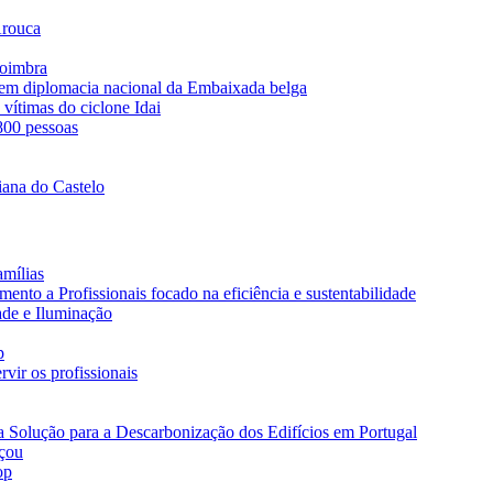
Arouca
Coimbra
s em diplomacia nacional da Embaixada belga
vítimas do ciclone Idai
 800 pessoas
iana do Castelo
amílias
nto a Profissionais focado na eficiência e sustentabilidade
ade e Iluminação
p
vir os profissionais
a Solução para a Descarbonização dos Edifícios em Portugal
eçou
op