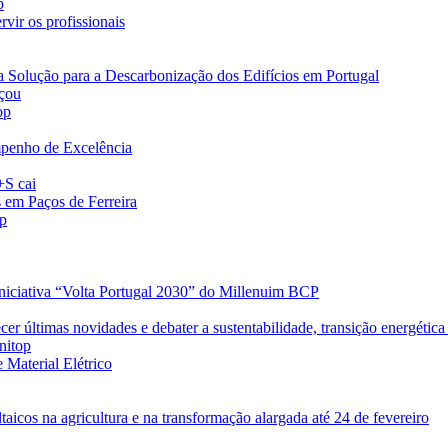
p
vir os profissionais
a Solução para a Descarbonização dos Edifícios em Portugal
eçou
op
penho de Excelência
+S cai
s em Paços de Ferreira
op
iniciativa “Volta Portugal 2030” do Millenuim BCP
r últimas novidades e debater a sustentabilidade, transição energética 
nitop
 Material Elétrico
taicos na agricultura e na transformação alargada até 24 de fevereiro