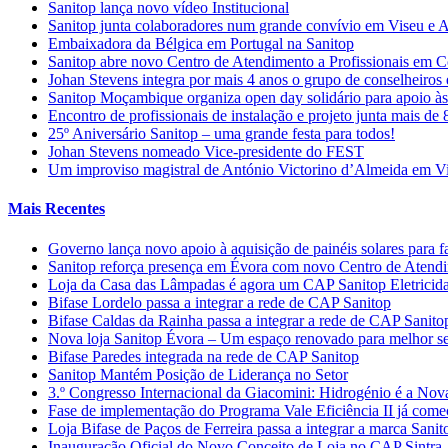
Sanitop lança novo vídeo Institucional
Sanitop junta colaboradores num grande convívio em Viseu e 
Embaixadora da Bélgica em Portugal na Sanitop
Sanitop abre novo Centro de Atendimento a Profissionais em 
Johan Stevens integra por mais 4 anos o grupo de conselheiro
Sanitop Moçambique organiza open day solidário para apoio às 
Encontro de profissionais de instalação e projeto junta mais de
25º Aniversário Sanitop – uma grande festa para todos!
Johan Stevens nomeado Vice-presidente do FEST
Um improviso magistral de António Victorino d’Almeida em V
Mais Recentes
Governo lança novo apoio à aquisição de painéis solares para f
Sanitop reforça presença em Évora com novo Centro de Atendime
Loja da Casa das Lâmpadas é agora um CAP Sanitop Eletricid
Bifase Lordelo passa a integrar a rede de CAP Sanitop
Bifase Caldas da Rainha passa a integrar a rede de CAP Sanito
Nova loja Sanitop Évora – Um espaço renovado para melhor ser
Bifase Paredes integrada na rede de CAP Sanitop
Sanitop Mantém Posição de Liderança no Setor
3.º Congresso Internacional da Giacomini: Hidrogénio é a Nov
Fase de implementação do Programa Vale Eficiência II já com
Loja Bifase de Paços de Ferreira passa a integrar a marca Sanit
Inauguração Oficial do Novo Conceito de Loja no CAP Sintra