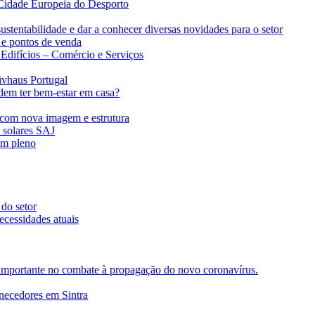
Cidade Europeia do Desporto
ustentabilidade e dar a conhecer diversas novidades para o setor
 e pontos de venda
difícios – Comércio e Serviços
ivhaus Portugal
dem ter bem-estar em casa?
com nova imagem e estrutura
s solares SAJ
em pleno
 do setor
ecessidades atuais
importante no combate à propagação do novo coronavírus.
rnecedores em Sintra