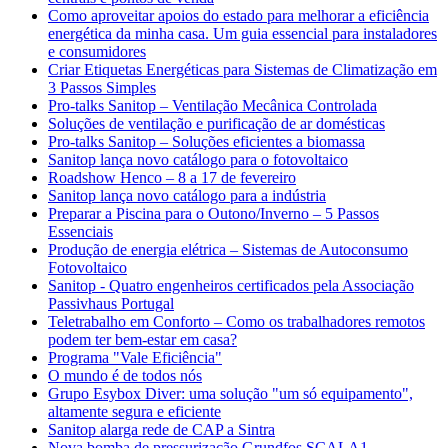
Como aproveitar apoios do estado para melhorar a eficiência
energética da minha casa. Um guia essencial para instaladores
e consumidores
Criar Etiquetas Energéticas para Sistemas de Climatização em
3 Passos Simples
Pro-talks Sanitop – Ventilação Mecânica Controlada
Soluções de ventilação e purificação de ar domésticas
Pro-talks Sanitop – Soluções eficientes a biomassa
Sanitop lança novo catálogo para o fotovoltaico
Roadshow Henco – 8 a 17 de fevereiro
Sanitop lança novo catálogo para a indústria
Preparar a Piscina para o Outono/Inverno – 5 Passos
Essenciais
Produção de energia elétrica – Sistemas de Autoconsumo
Fotovoltaico
Sanitop - Quatro engenheiros certificados pela Associação
Passivhaus Portugal
Teletrabalho em Conforto – Como os trabalhadores remotos
podem ter bem-estar em casa?
Programa "Vale Eficiência"
O mundo é de todos nós
Grupo Esybox Diver: uma solução "um só equipamento",
altamente segura e eficiente
Sanitop alarga rede de CAP a Sintra
Nova bomba de pressurização Grundfos SCALA1