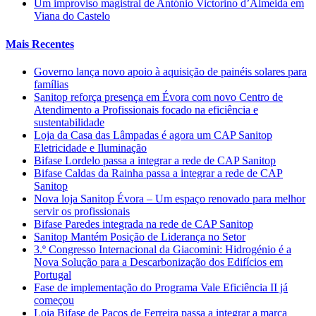
Um improviso magistral de António Victorino d’Almeida em
Viana do Castelo
Mais Recentes
Governo lança novo apoio à aquisição de painéis solares para
famílias
Sanitop reforça presença em Évora com novo Centro de
Atendimento a Profissionais focado na eficiência e
sustentabilidade
Loja da Casa das Lâmpadas é agora um CAP Sanitop
Eletricidade e Iluminação
Bifase Lordelo passa a integrar a rede de CAP Sanitop
Bifase Caldas da Rainha passa a integrar a rede de CAP
Sanitop
Nova loja Sanitop Évora – Um espaço renovado para melhor
servir os profissionais
Bifase Paredes integrada na rede de CAP Sanitop
Sanitop Mantém Posição de Liderança no Setor
3.º Congresso Internacional da Giacomini: Hidrogénio é a
Nova Solução para a Descarbonização dos Edifícios em
Portugal
Fase de implementação do Programa Vale Eficiência II já
começou
Loja Bifase de Paços de Ferreira passa a integrar a marca