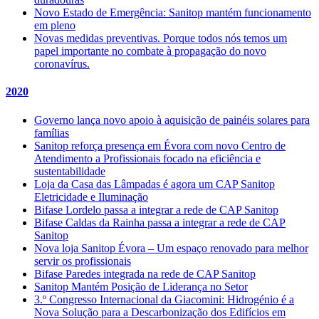
Novo Estado de Emergência: Sanitop mantém funcionamento
em pleno
Novas medidas preventivas. Porque todos nós temos um
papel importante no combate à propagação do novo
coronavírus.
2020
Governo lança novo apoio à aquisição de painéis solares para
famílias
Sanitop reforça presença em Évora com novo Centro de
Atendimento a Profissionais focado na eficiência e
sustentabilidade
Loja da Casa das Lâmpadas é agora um CAP Sanitop
Eletricidade e Iluminação
Bifase Lordelo passa a integrar a rede de CAP Sanitop
Bifase Caldas da Rainha passa a integrar a rede de CAP
Sanitop
Nova loja Sanitop Évora – Um espaço renovado para melhor
servir os profissionais
Bifase Paredes integrada na rede de CAP Sanitop
Sanitop Mantém Posição de Liderança no Setor
3.º Congresso Internacional da Giacomini: Hidrogénio é a
Nova Solução para a Descarbonização dos Edifícios em