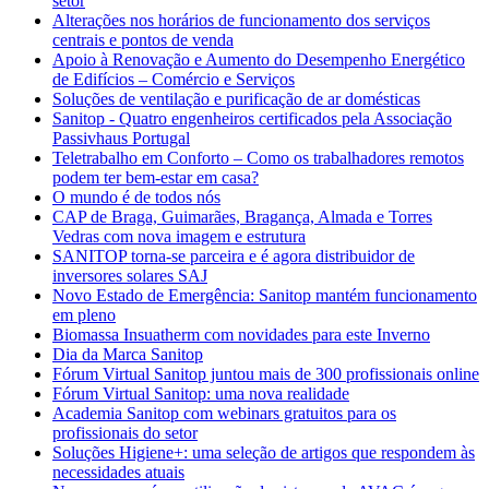
setor
Alterações nos horários de funcionamento dos serviços
centrais e pontos de venda
Apoio à Renovação e Aumento do Desempenho Energético
de Edifícios – Comércio e Serviços
Soluções de ventilação e purificação de ar domésticas
Sanitop - Quatro engenheiros certificados pela Associação
Passivhaus Portugal
Teletrabalho em Conforto – Como os trabalhadores remotos
podem ter bem-estar em casa?
O mundo é de todos nós
CAP de Braga, Guimarães, Bragança, Almada e Torres
Vedras com nova imagem e estrutura
SANITOP torna-se parceira e é agora distribuidor de
inversores solares SAJ
Novo Estado de Emergência: Sanitop mantém funcionamento
em pleno
Biomassa Insuatherm com novidades para este Inverno
Dia da Marca Sanitop
Fórum Virtual Sanitop juntou mais de 300 profissionais online
Fórum Virtual Sanitop: uma nova realidade
Academia Sanitop com webinars gratuitos para os
profissionais do setor
Soluções Higiene+: uma seleção de artigos que respondem às
necessidades atuais