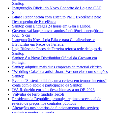
Sanitop
Inauguração Oficial do Novo Conceito de Loja no CAP
Sintra
Bifase Reconhecida com Estatuto PME Excelência pelo
Desempenho de Excelência
Sanitop com Entregas 24 horas em Gaia e Lisboa
Governo vai lançar novos apoios à eficiência energética e
PAE+S cai
Inauguração Nova Loja Bifase para Canalizadores e
Eletricistas em Paços de Ferreira
Loja Bifase de Paços de Ferreira reforça rede de lojas da
Sanitop
Sanitop é o Novo Distribuidor Oficial da Growatt em
Portugal
Sanitop adquiriu mais duas empresas de material elétrico
“Wedding Cake” da artista Joana Vasconcelos com soluções
Sanitop
Evento “Sustentabilidade, uma certeza em tempos incertos”
conta com o apoio e participação da Sanitop
IVA Reduzido em soluções a biomassa no OE 2023
Válvulas de ferro fundido Tecofi
Presidente da República promulga regime excecional de
revisão de preços nos contratos públicos
Alterações nos horários de funcionamento dos serviços
centrais e pontos de venda