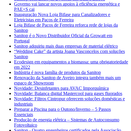
Governo vai lançar novos apoios à eficiência energética e
PAE+S cai
Inauguração Nova Loja Bifase para Canalizadores e
Eletricistas em Paços de Ferreira
Loja Bifase de Paços de Ferreira reforça rede de lojas da
Sanitop
Sanitop é o Novo Distribuidor Oficial da Growatt em
Portugal
Sanitop adquiriu mais duas empresas de material elétrico
“Wedding Cake” da artista Joana Vasconcelos com soluções
Sanitop
Ecodesign em equipamentos a biomassa: uma obrigatoriedade
em 2022
Indústria é nova família de produtos da Sanitop
Renovação da Sanitop de Aveiro integra também mais um
espaço de Showroom
Novidade: Desinfetantes para AVAC Imporquímica
Novidade: Balança digital Mastercool para gases fluorados
Novidade: Filtros Cintropur oferecem soluções domésticas e
industriais
Preparar a Piscina para o Outono/Inverno – 5 Passos
Essenciais
Produção de energia elétrica – Sistemas de Autoconsumo
Fotovoltaico
Sanitop - Quatro engenheiros certificados pela Associação