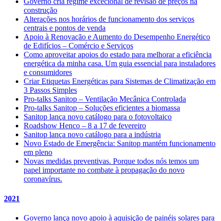
Governo cria regime excecional de revisão de preços na
construção
Alterações nos horários de funcionamento dos serviços
centrais e pontos de venda
Apoio à Renovação e Aumento do Desempenho Energético
de Edifícios – Comércio e Serviços
Como aproveitar apoios do estado para melhorar a eficiência
energética da minha casa. Um guia essencial para instaladores
e consumidores
Criar Etiquetas Energéticas para Sistemas de Climatização em
3 Passos Simples
Pro-talks Sanitop – Ventilação Mecânica Controlada
Pro-talks Sanitop – Soluções eficientes a biomassa
Sanitop lança novo catálogo para o fotovoltaico
Roadshow Henco – 8 a 17 de fevereiro
Sanitop lança novo catálogo para a indústria
Novo Estado de Emergência: Sanitop mantém funcionamento
em pleno
Novas medidas preventivas. Porque todos nós temos um
papel importante no combate à propagação do novo
coronavírus.
2021
Governo lança novo apoio à aquisição de painéis solares para