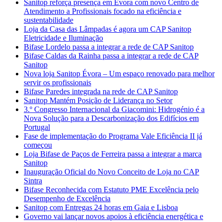
Sanitop reforça presença em Évora com novo Centro de
Atendimento a Profissionais focado na eficiência e
sustentabilidade
Loja da Casa das Lâmpadas é agora um CAP Sanitop
Eletricidade e Iluminação
Bifase Lordelo passa a integrar a rede de CAP Sanitop
Bifase Caldas da Rainha passa a integrar a rede de CAP
Sanitop
Nova loja Sanitop Évora – Um espaço renovado para melhor
servir os profissionais
Bifase Paredes integrada na rede de CAP Sanitop
Sanitop Mantém Posição de Liderança no Setor
3.º Congresso Internacional da Giacomini: Hidrogénio é a
Nova Solução para a Descarbonização dos Edifícios em
Portugal
Fase de implementação do Programa Vale Eficiência II já
começou
Loja Bifase de Paços de Ferreira passa a integrar a marca
Sanitop
Inauguração Oficial do Novo Conceito de Loja no CAP
Sintra
Bifase Reconhecida com Estatuto PME Excelência pelo
Desempenho de Excelência
Sanitop com Entregas 24 horas em Gaia e Lisboa
Governo vai lançar novos apoios à eficiência energética e