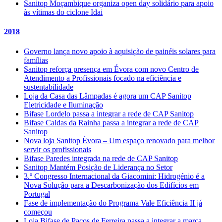
Sanitop Moçambique organiza open day solidário para apoio
às vítimas do ciclone Idai
2018
Governo lança novo apoio à aquisição de painéis solares para
famílias
Sanitop reforça presença em Évora com novo Centro de
Atendimento a Profissionais focado na eficiência e
sustentabilidade
Loja da Casa das Lâmpadas é agora um CAP Sanitop
Eletricidade e Iluminação
Bifase Lordelo passa a integrar a rede de CAP Sanitop
Bifase Caldas da Rainha passa a integrar a rede de CAP
Sanitop
Nova loja Sanitop Évora – Um espaço renovado para melhor
servir os profissionais
Bifase Paredes integrada na rede de CAP Sanitop
Sanitop Mantém Posição de Liderança no Setor
3.º Congresso Internacional da Giacomini: Hidrogénio é a
Nova Solução para a Descarbonização dos Edifícios em
Portugal
Fase de implementação do Programa Vale Eficiência II já
começou
Loja Bifase de Paços de Ferreira passa a integrar a marca