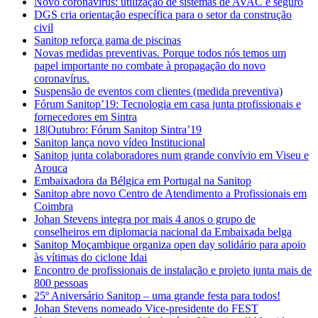
Novo coronavírus: utilização de sistemas de AVAC é seguro
DGS cria orientação específica para o setor da construção
civil
Sanitop reforça gama de piscinas
Novas medidas preventivas. Porque todos nós temos um
papel importante no combate à propagação do novo
coronavírus.
Suspensão de eventos com clientes (medida preventiva)
Fórum Sanitop’19: Tecnologia em casa junta profissionais e
fornecedores em Sintra
18|Outubro: Fórum Sanitop Sintra’19
Sanitop lança novo vídeo Institucional
Sanitop junta colaboradores num grande convívio em Viseu e
Arouca
Embaixadora da Bélgica em Portugal na Sanitop
Sanitop abre novo Centro de Atendimento a Profissionais em
Coimbra
Johan Stevens integra por mais 4 anos o grupo de
conselheiros em diplomacia nacional da Embaixada belga
Sanitop Moçambique organiza open day solidário para apoio
às vítimas do ciclone Idai
Encontro de profissionais de instalação e projeto junta mais de
800 pessoas
25º Aniversário Sanitop – uma grande festa para todos!
Johan Stevens nomeado Vice-presidente do FEST