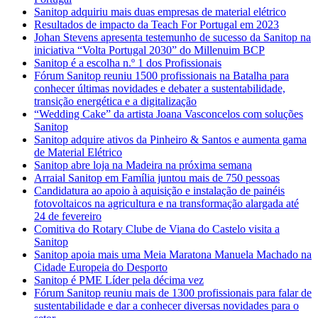
Sanitop adquiriu mais duas empresas de material elétrico
Resultados de impacto da Teach For Portugal em 2023
Johan Stevens apresenta testemunho de sucesso da Sanitop na
iniciativa “Volta Portugal 2030” do Millenuim BCP
Sanitop é a escolha n.º 1 dos Profissionais
Fórum Sanitop reuniu 1500 profissionais na Batalha para
conhecer últimas novidades e debater a sustentabilidade,
transição energética e a digitalização
“Wedding Cake” da artista Joana Vasconcelos com soluções
Sanitop
Sanitop adquire ativos da Pinheiro & Santos e aumenta gama
de Material Elétrico
Sanitop abre loja na Madeira na próxima semana
Arraial Sanitop em Família juntou mais de 750 pessoas
Candidatura ao apoio à aquisição e instalação de painéis
fotovoltaicos na agricultura e na transformação alargada até
24 de fevereiro
Comitiva do Rotary Clube de Viana do Castelo visita a
Sanitop
Sanitop apoia mais uma Meia Maratona Manuela Machado na
Cidade Europeia do Desporto
Sanitop é PME Líder pela décima vez
Fórum Sanitop reuniu mais de 1300 profissionais para falar de
sustentabilidade e dar a conhecer diversas novidades para o