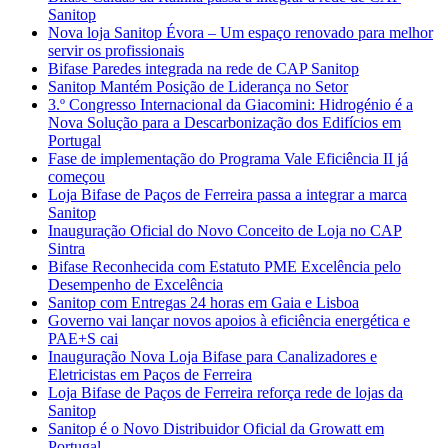
Sanitop
Nova loja Sanitop Évora – Um espaço renovado para melhor
servir os profissionais
Bifase Paredes integrada na rede de CAP Sanitop
Sanitop Mantém Posição de Liderança no Setor
3.º Congresso Internacional da Giacomini: Hidrogénio é a
Nova Solução para a Descarbonização dos Edifícios em
Portugal
Fase de implementação do Programa Vale Eficiência II já
começou
Loja Bifase de Paços de Ferreira passa a integrar a marca
Sanitop
Inauguração Oficial do Novo Conceito de Loja no CAP
Sintra
Bifase Reconhecida com Estatuto PME Excelência pelo
Desempenho de Excelência
Sanitop com Entregas 24 horas em Gaia e Lisboa
Governo vai lançar novos apoios à eficiência energética e
PAE+S cai
Inauguração Nova Loja Bifase para Canalizadores e
Eletricistas em Paços de Ferreira
Loja Bifase de Paços de Ferreira reforça rede de lojas da
Sanitop
Sanitop é o Novo Distribuidor Oficial da Growatt em
Portugal