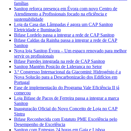
famílias
Sanitop reforça presença em Évora com novo Centro de
Atendimento a Profissionais focado na eficiência e
sustentabilidade
Loja da Casa das Lâmpadas é agora um CAP Sanitop
Eletricidade e Iluminação
Bifase Lordelo passa a integrar a rede de CAP Sanitop
Bifase Caldas da Rainha passa a integrar a rede de CAP
Sanitop
Nova loja Sanitop Évora – Um espaço renovado para melhor
servir os profissionais
Bifase Paredes integrada na rede de CAP Sanitop
Sanitop Mantém Posição de Liderança no Setor
3.º Congresso Internacional da Giacomini: Hidrogénio é a
Nova Solução para a Descarbonização dos Edifícios em
Portugal
Fase de implementação do Programa Vale Eficiência II já
começou
Loja Bifase de Paços de Ferreira passa a integrar a marca
Sanitop
Inauguração Oficial do Novo Conceito de Loja no CAP
Sintra
Bifase Reconhecida com Estatuto PME Excelência pelo
Desempenho de Excelência
Sanitop com Entregas 24 horas em Gaia e Lisboa