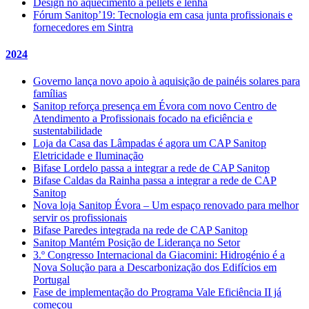
Design no aquecimento a pellets e lenha
Fórum Sanitop’19: Tecnologia em casa junta profissionais e
fornecedores em Sintra
2024
Governo lança novo apoio à aquisição de painéis solares para
famílias
Sanitop reforça presença em Évora com novo Centro de
Atendimento a Profissionais focado na eficiência e
sustentabilidade
Loja da Casa das Lâmpadas é agora um CAP Sanitop
Eletricidade e Iluminação
Bifase Lordelo passa a integrar a rede de CAP Sanitop
Bifase Caldas da Rainha passa a integrar a rede de CAP
Sanitop
Nova loja Sanitop Évora – Um espaço renovado para melhor
servir os profissionais
Bifase Paredes integrada na rede de CAP Sanitop
Sanitop Mantém Posição de Liderança no Setor
3.º Congresso Internacional da Giacomini: Hidrogénio é a
Nova Solução para a Descarbonização dos Edifícios em
Portugal
Fase de implementação do Programa Vale Eficiência II já
começou