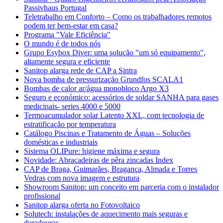
Passivhaus Portugal
Teletrabalho em Conforto – Como os trabalhadores remotos
podem ter bem-estar em casa?
Programa "Vale Eficiência"
O mundo é de todos nós
Grupo Esybox Diver: uma solução "um só equipamento",
altamente segura e eficiente
Sanitop alarga rede de CAP a Sintra
Nova bomba de pressurização Grundfos SCALA1
Bombas de calor ar/água monobloco Argo X3
Seguro e económico: acessórios de soldar SANHA para gases
medicinais- series 4000 e 5000
Termoacumulador solar Latento XXL, com tecnologia de
estratificação por temperatura
Catálogo Piscinas e Tratamento de Águas – Soluções
domésticas e industriais
Sistema OLIPure: higiene máxima e segura
Novidade: Abraçadeiras de pêra zincadas Index
CAP de Braga, Guimarães, Bragança, Almada e Torres
Vedras com nova imagem e estrutura
Showroom Sanitop: um conceito em parceria com o instalador
profissional
Sanitop alarga oferta no Fotovoltaico
Solutech: instalações de aquecimento mais seguras e
duradouras