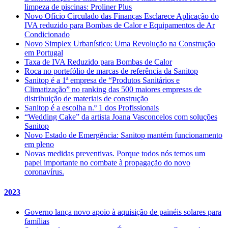
limpeza de piscinas: Proliner Plus
Novo Ofício Circulado das Finanças Esclarece Aplicação do
IVA reduzido para Bombas de Calor e Equipamentos de Ar
Condicionado
Novo Simplex Urbanístico: Uma Revolução na Construção
em Portugal
Taxa de IVA Reduzido para Bombas de Calor
Roca no portefólio de marcas de referência da Sanitop
Sanitop é a 1ª empresa de “Produtos Sanitários e
Climatização” no ranking das 500 maiores empresas de
distribuição de materiais de construção
Sanitop é a escolha n.º 1 dos Profissionais
“Wedding Cake” da artista Joana Vasconcelos com soluções
Sanitop
Novo Estado de Emergência: Sanitop mantém funcionamento
em pleno
Novas medidas preventivas. Porque todos nós temos um
papel importante no combate à propagação do novo
coronavírus.
2023
Governo lança novo apoio à aquisição de painéis solares para
famílias