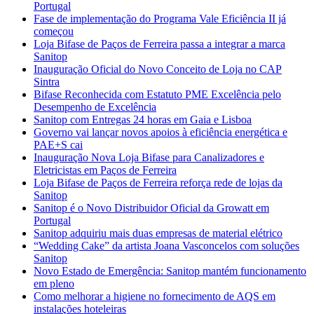
Portugal
Fase de implementação do Programa Vale Eficiência II já
começou
Loja Bifase de Paços de Ferreira passa a integrar a marca
Sanitop
Inauguração Oficial do Novo Conceito de Loja no CAP
Sintra
Bifase Reconhecida com Estatuto PME Excelência pelo
Desempenho de Excelência
Sanitop com Entregas 24 horas em Gaia e Lisboa
Governo vai lançar novos apoios à eficiência energética e
PAE+S cai
Inauguração Nova Loja Bifase para Canalizadores e
Eletricistas em Paços de Ferreira
Loja Bifase de Paços de Ferreira reforça rede de lojas da
Sanitop
Sanitop é o Novo Distribuidor Oficial da Growatt em
Portugal
Sanitop adquiriu mais duas empresas de material elétrico
“Wedding Cake” da artista Joana Vasconcelos com soluções
Sanitop
Novo Estado de Emergência: Sanitop mantém funcionamento
em pleno
Como melhorar a higiene no fornecimento de AQS em
instalações hoteleiras