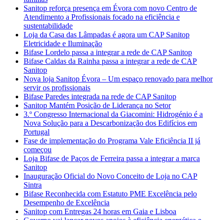
Sanitop reforça presença em Évora com novo Centro de
Atendimento a Profissionais focado na eficiência e
sustentabilidade
Loja da Casa das Lâmpadas é agora um CAP Sanitop
Eletricidade e Iluminação
Bifase Lordelo passa a integrar a rede de CAP Sanitop
Bifase Caldas da Rainha passa a integrar a rede de CAP
Sanitop
Nova loja Sanitop Évora – Um espaço renovado para melhor
servir os profissionais
Bifase Paredes integrada na rede de CAP Sanitop
Sanitop Mantém Posição de Liderança no Setor
3.º Congresso Internacional da Giacomini: Hidrogénio é a
Nova Solução para a Descarbonização dos Edifícios em
Portugal
Fase de implementação do Programa Vale Eficiência II já
começou
Loja Bifase de Paços de Ferreira passa a integrar a marca
Sanitop
Inauguração Oficial do Novo Conceito de Loja no CAP
Sintra
Bifase Reconhecida com Estatuto PME Excelência pelo
Desempenho de Excelência
Sanitop com Entregas 24 horas em Gaia e Lisboa