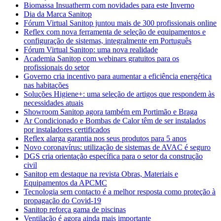
Biomassa Insuatherm com novidades para este Inverno
Dia da Marca Sanitop
Fórum Virtual Sanitop juntou mais de 300 profissionais online
Reflex com nova ferramenta de seleção de equipamentos e
configuração de sistemas, integralmente em Português
Fórum Virtual Sanitop: uma nova realidade
Academia Sanitop com webinars gratuitos para os
profissionais do setor
Governo cria incentivo para aumentar a eficiência energética
nas habitações
Soluções Higiene+: uma seleção de artigos que respondem às
necessidades atuais
Showroom Sanitop agora também em Portimão e Braga
Ar Condicionado e Bombas de Calor têm de ser instalados
por instaladores certificados
Reflex alarga garantia nos seus produtos para 5 anos
Novo coronavírus: utilização de sistemas de AVAC é seguro
DGS cria orientação específica para o setor da construção
civil
Sanitop em destaque na revista Obras, Materiais e
Equipamentos da APCMC
Tecnologia sem contacto é a melhor resposta como proteção à
propagação do Covid-19
Sanitop reforça gama de piscinas
Ventilação é agora ainda mais importante