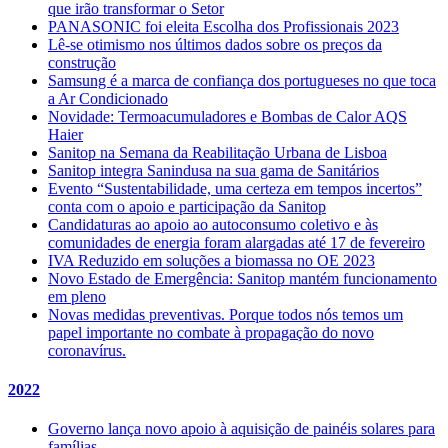
que irão transformar o Setor
PANASONIC foi eleita Escolha dos Profissionais 2023
Lê-se otimismo nos últimos dados sobre os preços da
construção
Samsung é a marca de confiança dos portugueses no que toca
a Ar Condicionado
Novidade: Termoacumuladores e Bombas de Calor AQS
Haier
Sanitop na Semana da Reabilitação Urbana de Lisboa
Sanitop integra Sanindusa na sua gama de Sanitários
Evento “Sustentabilidade, uma certeza em tempos incertos”
conta com o apoio e participação da Sanitop
Candidaturas ao apoio ao autoconsumo coletivo e às
comunidades de energia foram alargadas até 17 de fevereiro
IVA Reduzido em soluções a biomassa no OE 2023
Novo Estado de Emergência: Sanitop mantém funcionamento
em pleno
Novas medidas preventivas. Porque todos nós temos um
papel importante no combate à propagação do novo
coronavírus.
2022
Governo lança novo apoio à aquisição de painéis solares para
famílias