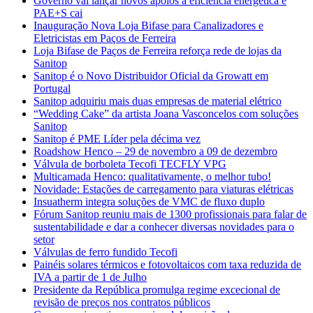
Governo vai lançar novos apoios à eficiência energética e
PAE+S cai
Inauguração Nova Loja Bifase para Canalizadores e
Eletricistas em Paços de Ferreira
Loja Bifase de Paços de Ferreira reforça rede de lojas da
Sanitop
Sanitop é o Novo Distribuidor Oficial da Growatt em
Portugal
Sanitop adquiriu mais duas empresas de material elétrico
“Wedding Cake” da artista Joana Vasconcelos com soluções
Sanitop
Sanitop é PME Líder pela décima vez
Roadshow Henco – 29 de novembro a 09 de dezembro
Válvula de borboleta Tecofi TECFLY VPG
Multicamada Henco: qualitativamente, o melhor tubo!
Novidade: Estações de carregamento para viaturas elétricas
Insuatherm integra soluções de VMC de fluxo duplo
Fórum Sanitop reuniu mais de 1300 profissionais para falar de
sustentabilidade e dar a conhecer diversas novidades para o
setor
Válvulas de ferro fundido Tecofi
Painéis solares térmicos e fotovoltaicos com taxa reduzida de
IVA a partir de 1 de Julho
Presidente da República promulga regime excecional de
revisão de preços nos contratos públicos