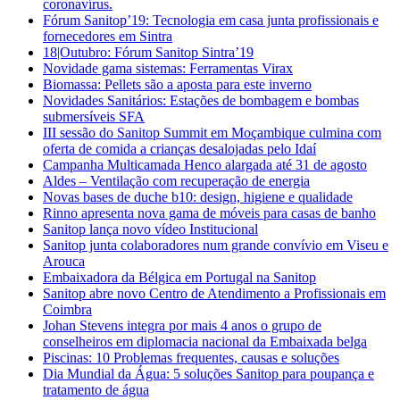
coronavírus.
Fórum Sanitop’19: Tecnologia em casa junta profissionais e
fornecedores em Sintra
18|Outubro: Fórum Sanitop Sintra’19
Novidade gama sistemas: Ferramentas Virax
Biomassa: Pellets são a aposta para este inverno
Novidades Sanitários: Estações de bombagem e bombas
submersíveis SFA
III sessão do Sanitop Summit em Moçambique culmina com
oferta de comida a crianças desalojadas pelo Idaí
Campanha Multicamada Henco alargada até 31 de agosto
Aldes – Ventilação com recuperação de energia
Novas bases de duche b10: design, higiene e qualidade
Rinno apresenta nova gama de móveis para casas de banho
Sanitop lança novo vídeo Institucional
Sanitop junta colaboradores num grande convívio em Viseu e
Arouca
Embaixadora da Bélgica em Portugal na Sanitop
Sanitop abre novo Centro de Atendimento a Profissionais em
Coimbra
Johan Stevens integra por mais 4 anos o grupo de
conselheiros em diplomacia nacional da Embaixada belga
Piscinas: 10 Problemas frequentes, causas e soluções
Dia Mundial da Água: 5 soluções Sanitop para poupança e
tratamento de água