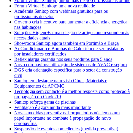
Fórum Virtual Sanitop juntou mais de 300 profissionais online
Fórum Virtual Sanitop: uma nova realidade
Academia Sanitop com webinars gratuitos para os
profissionais do setor
Governo cria incentivo para aumentar a eficiência energética
nas habitações
Soluções Higiene+: uma seleção de artigos que respondem às
necessidades atuais
Showroom Sanitop agora também em Portimão e Braga
Ar Condicionado e Bombas de Calor têm de ser instalados
por instaladores certificados
Reflex alarga garantia nos seus produtos para 5 anos
Novo coronavírus: utilização de sistemas de AVAC é seguro
DGS cria orientação específica para o setor da construção
civil
Sanitop em destaque na revista Obras, Materiais e
Equipamentos da APCMC
Tecnologia sem contacto é a melhor resposta como proteção à
propagação do Covid-19
Sanitop reforça gama de piscinas
Ventilação é agora ainda mais importante
Novas medidas preventivas. Porque todos nós temos um
papel importante no combate à propagação do novo
coronavírus.
Suspensão de eventos com clientes (medida preventiva)