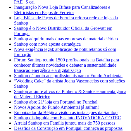
PAE+S cai
Inauguração Nova Loja Bifase para Canalizadores e
Eletricistas em Paços de Ferreira
Loja Bifase de Paços de Ferreira reforça rede de lojas da
Sanitop
Sanitop é o Novo Distribuidor Oficial da Growatt em
Portugal
Sanitop adquiriu mais duas empresas de material elétrico
Sanitop com nova aposta estratégica
Nova exigência legal: aplicação de poliuretanos só com
formação
Fórum Sanitop reuniu 1500 profissionais na Batalha para
conhecer últimas novidades e debater a sustentabilidade,
transição energética e a digitalização
Sanitop dá apoio aos profissionais para o Fundo Ambiental
“Wedding Cake” da artista Joana Vasconcelos com soluções
Sanitop
Sanitop adquire ativos da Pinheiro & Santos e aumenta gama
de Material Elétrico
Sanitop abre 21ª loja em Portugal no Funchal
Novos Apoios do Fundo Ambiental já saíram!
Embaixador da Bélgica visitou as instalações da Sanitop
Sanitop distinguida com Estatuto INOVADORA COTEC
Arraial Sanitop em Família juntou mais de 750 pessoas
Desafios da Construção em Portugal: conheça as propostas