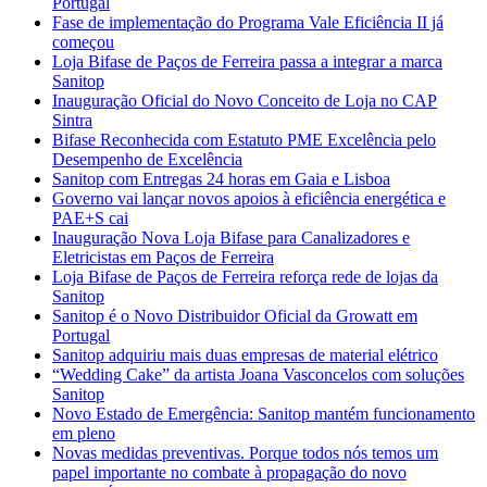
Portugal
Fase de implementação do Programa Vale Eficiência II já
começou
Loja Bifase de Paços de Ferreira passa a integrar a marca
Sanitop
Inauguração Oficial do Novo Conceito de Loja no CAP
Sintra
Bifase Reconhecida com Estatuto PME Excelência pelo
Desempenho de Excelência
Sanitop com Entregas 24 horas em Gaia e Lisboa
Governo vai lançar novos apoios à eficiência energética e
PAE+S cai
Inauguração Nova Loja Bifase para Canalizadores e
Eletricistas em Paços de Ferreira
Loja Bifase de Paços de Ferreira reforça rede de lojas da
Sanitop
Sanitop é o Novo Distribuidor Oficial da Growatt em
Portugal
Sanitop adquiriu mais duas empresas de material elétrico
“Wedding Cake” da artista Joana Vasconcelos com soluções
Sanitop
Novo Estado de Emergência: Sanitop mantém funcionamento
em pleno
Novas medidas preventivas. Porque todos nós temos um
papel importante no combate à propagação do novo