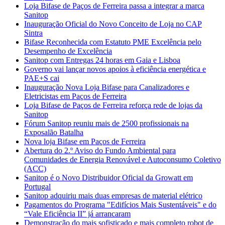
Loja Bifase de Paços de Ferreira passa a integrar a marca
Sanitop
Inauguração Oficial do Novo Conceito de Loja no CAP
Sintra
Bifase Reconhecida com Estatuto PME Excelência pelo
Desempenho de Excelência
Sanitop com Entregas 24 horas em Gaia e Lisboa
Governo vai lançar novos apoios à eficiência energética e
PAE+S cai
Inauguração Nova Loja Bifase para Canalizadores e
Eletricistas em Paços de Ferreira
Loja Bifase de Paços de Ferreira reforça rede de lojas da
Sanitop
Fórum Sanitop reuniu mais de 2500 profissionais na
Exposalão Batalha
Nova loja Bifase em Paços de Ferreira
Abertura do 2.º Aviso do Fundo Ambiental para
Comunidades de Energia Renovável e Autoconsumo Coletivo
(ACC)
Sanitop é o Novo Distribuidor Oficial da Growatt em
Portugal
Sanitop adquiriu mais duas empresas de material elétrico
Pagamentos do Programa "Edifícios Mais Sustentáveis" e do
“Vale Eficiência II” já arrancaram
Demonstração do mais sofisticado e mais completo robot de