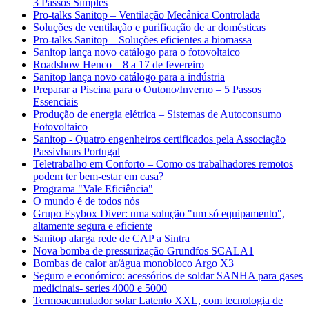
3 Passos Simples
Pro-talks Sanitop – Ventilação Mecânica Controlada
Soluções de ventilação e purificação de ar domésticas
Pro-talks Sanitop – Soluções eficientes a biomassa
Sanitop lança novo catálogo para o fotovoltaico
Roadshow Henco – 8 a 17 de fevereiro
Sanitop lança novo catálogo para a indústria
Preparar a Piscina para o Outono/Inverno – 5 Passos
Essenciais
Produção de energia elétrica – Sistemas de Autoconsumo
Fotovoltaico
Sanitop - Quatro engenheiros certificados pela Associação
Passivhaus Portugal
Teletrabalho em Conforto – Como os trabalhadores remotos
podem ter bem-estar em casa?
Programa "Vale Eficiência"
O mundo é de todos nós
Grupo Esybox Diver: uma solução "um só equipamento",
altamente segura e eficiente
Sanitop alarga rede de CAP a Sintra
Nova bomba de pressurização Grundfos SCALA1
Bombas de calor ar/água monobloco Argo X3
Seguro e económico: acessórios de soldar SANHA para gases
medicinais- series 4000 e 5000
Termoacumulador solar Latento XXL, com tecnologia de