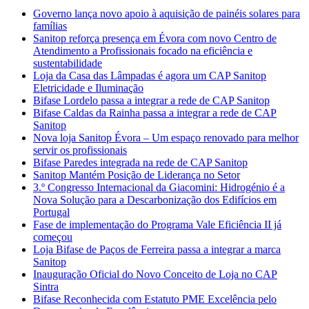
Governo lança novo apoio à aquisição de painéis solares para
famílias
Sanitop reforça presença em Évora com novo Centro de
Atendimento a Profissionais focado na eficiência e
sustentabilidade
Loja da Casa das Lâmpadas é agora um CAP Sanitop
Eletricidade e Iluminação
Bifase Lordelo passa a integrar a rede de CAP Sanitop
Bifase Caldas da Rainha passa a integrar a rede de CAP
Sanitop
Nova loja Sanitop Évora – Um espaço renovado para melhor
servir os profissionais
Bifase Paredes integrada na rede de CAP Sanitop
Sanitop Mantém Posição de Liderança no Setor
3.º Congresso Internacional da Giacomini: Hidrogénio é a
Nova Solução para a Descarbonização dos Edifícios em
Portugal
Fase de implementação do Programa Vale Eficiência II já
começou
Loja Bifase de Paços de Ferreira passa a integrar a marca
Sanitop
Inauguração Oficial do Novo Conceito de Loja no CAP
Sintra
Bifase Reconhecida com Estatuto PME Excelência pelo