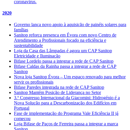
coronavírus.
2020
Governo lança novo apoio à aquisição de painéis solares para
famílias
Sanitop reforça presença em Évora com novo Centro de
Atendimento a Profissionais focado na eficiência e
sustentabilidade
Loja da Casa das Lâmpadas é agora um CAP Sanitop
Eletricidade e Iluminação
Bifase Lordelo passa a integrar a rede de CAP Sanitop
Bifase Caldas da Rainha passa a integrar a rede de CAP
Sanitop
Nova loja Sanitop Évora – Um espaço renovado para melhor
servir os profissionais
Bifase Paredes integrada na rede de CAP Sanitop
Sanitop Mantém Posição de Liderança no Setor
3.º Congresso Internacional da Giacomini: Hidrogénio é a
Nova Solução para a Descarbonização dos Edifícios em
Portugal
Fase de implementação do Programa Vale Eficiência II já
começou
Loja Bifase de Paços de Ferreira passa a integrar a marca
Sanitop