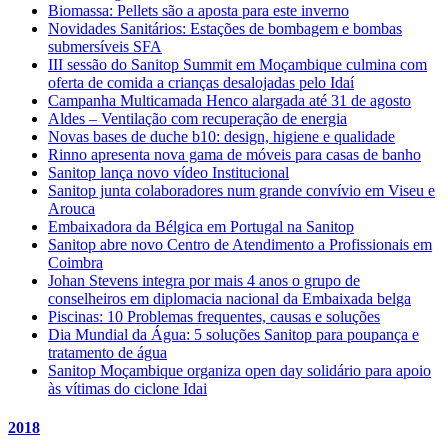
Biomassa: Pellets são a aposta para este inverno
Novidades Sanitários: Estações de bombagem e bombas
submersíveis SFA
III sessão do Sanitop Summit em Moçambique culmina com
oferta de comida a crianças desalojadas pelo Idaí
Campanha Multicamada Henco alargada até 31 de agosto
Aldes – Ventilação com recuperação de energia
Novas bases de duche b10: design, higiene e qualidade
Rinno apresenta nova gama de móveis para casas de banho
Sanitop lança novo vídeo Institucional
Sanitop junta colaboradores num grande convívio em Viseu e
Arouca
Embaixadora da Bélgica em Portugal na Sanitop
Sanitop abre novo Centro de Atendimento a Profissionais em
Coimbra
Johan Stevens integra por mais 4 anos o grupo de
conselheiros em diplomacia nacional da Embaixada belga
Piscinas: 10 Problemas frequentes, causas e soluções
Dia Mundial da Água: 5 soluções Sanitop para poupança e
tratamento de água
Sanitop Moçambique organiza open day solidário para apoio
às vítimas do ciclone Idai
2018