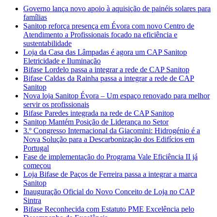
Governo lança novo apoio à aquisição de painéis solares para
famílias
Sanitop reforça presença em Évora com novo Centro de
Atendimento a Profissionais focado na eficiência e
sustentabilidade
Loja da Casa das Lâmpadas é agora um CAP Sanitop
Eletricidade e Iluminação
Bifase Lordelo passa a integrar a rede de CAP Sanitop
Bifase Caldas da Rainha passa a integrar a rede de CAP
Sanitop
Nova loja Sanitop Évora – Um espaço renovado para melhor
servir os profissionais
Bifase Paredes integrada na rede de CAP Sanitop
Sanitop Mantém Posição de Liderança no Setor
3.º Congresso Internacional da Giacomini: Hidrogénio é a
Nova Solução para a Descarbonização dos Edifícios em
Portugal
Fase de implementação do Programa Vale Eficiência II já
começou
Loja Bifase de Paços de Ferreira passa a integrar a marca
Sanitop
Inauguração Oficial do Novo Conceito de Loja no CAP
Sintra
Bifase Reconhecida com Estatuto PME Excelência pelo