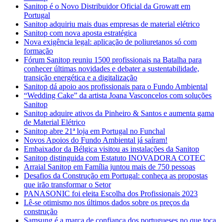
Sanitop é o Novo Distribuidor Oficial da Growatt em
Portugal
Sanitop adquiriu mais duas empresas de material elétrico
Sanitop com nova aposta estratégica
Nova exigência legal: aplicação de poliuretanos só com
formação
Fórum Sanitop reuniu 1500 profissionais na Batalha para
conhecer últimas novidades e debater a sustentabilidade,
transição energética e a digitalização
Sanitop dá apoio aos profissionais para o Fundo Ambiental
“Wedding Cake” da artista Joana Vasconcelos com soluções
Sanitop
Sanitop adquire ativos da Pinheiro & Santos e aumenta gama
de Material Elétrico
Sanitop abre 21ª loja em Portugal no Funchal
Novos Apoios do Fundo Ambiental já saíram!
Embaixador da Bélgica visitou as instalações da Sanitop
Sanitop distinguida com Estatuto INOVADORA COTEC
Arraial Sanitop em Família juntou mais de 750 pessoas
Desafios da Construção em Portugal: conheça as propostas
que irão transformar o Setor
PANASONIC foi eleita Escolha dos Profissionais 2023
Lê-se otimismo nos últimos dados sobre os preços da
construção
Samsung é a marca de confiança dos portugueses no que toca