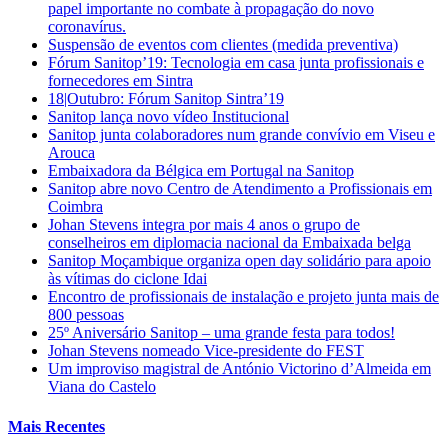
papel importante no combate à propagação do novo
coronavírus.
Suspensão de eventos com clientes (medida preventiva)
Fórum Sanitop’19: Tecnologia em casa junta profissionais e
fornecedores em Sintra
18|Outubro: Fórum Sanitop Sintra’19
Sanitop lança novo vídeo Institucional
Sanitop junta colaboradores num grande convívio em Viseu e
Arouca
Embaixadora da Bélgica em Portugal na Sanitop
Sanitop abre novo Centro de Atendimento a Profissionais em
Coimbra
Johan Stevens integra por mais 4 anos o grupo de
conselheiros em diplomacia nacional da Embaixada belga
Sanitop Moçambique organiza open day solidário para apoio
às vítimas do ciclone Idai
Encontro de profissionais de instalação e projeto junta mais de
800 pessoas
25º Aniversário Sanitop – uma grande festa para todos!
Johan Stevens nomeado Vice-presidente do FEST
Um improviso magistral de António Victorino d’Almeida em
Viana do Castelo
Mais Recentes