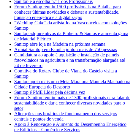
Sanitop é a escolha n.º 1 dos Profissionais
Fórum Sanitop reuniu 1500 profissionais na Batalha para
conhecer últimas novidades e debater a sustentabilidade,
transição energética e a digitalização
“Wedding Cake” da artista Joana Vasconcelos com soluções
Sanitop
Sanitop adquire ativos da Pinheiro & Santos e aumenta gama
de Material Elétrico
Sanitop abre loja na Madeira na próxima semana
Arraial Sanitop em Família juntou mais de 750 pessoas
Candidatura ao apoio à aquisição e instalação de painéis
fotovoltaicos na agricultura e na transformação alargada até
24 de fevereiro
Comitiva do Rotary Clube de Viana do Castelo visita a
Sanitop
Sanitop apoia mais uma Meia Maratona Manuela Machado na
Cidade Europeia do Desporto
Sanitop é PME Líder pela décima vez
Fórum Sanitop reuniu mais de 1300 profissionais para falar de
sustentabilidade e dar a conhecer diversas novidades para o
setor
Alterações nos horários de funcionamento dos serviços
centrais e pontos de venda
Apoio à Renovação e Aumento do Desempenho Energético
de Edifícios – Comércio e Serviços