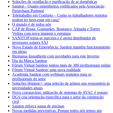
Soluções de ventilação e purificação de ar domésticas
Sanitop - Quatro engenheiros certificados pela Associação
Passivhaus Portugal
Teletrabalho em Conforto – Como os trabalhadores remotos
podem ter bem-estar em casa?
O mundo é de todos nós
CAP de Braga, Guimarães, Bragança, Almada e Torres
Vedras com nova imagem e estrutura
SANITOP torna-se parceira e é agora distribuidor de
inversores solares SAJ
Novo Estado de Emergência: Sanitop mantém funcionamento
em pleno
Biomassa Insuatherm com novidades para este Inverno
Dia da Marca Sanitop
Fórum Virtual Sanitop juntou mais de 300 profissionais online
Fórum Virtual Sanitop: uma nova realidade
Academia Sanitop com webinars gratuitos para os
profissionais do setor
Soluções Higiene+: uma seleção de artigos que respondem às
necessidades atuais
Novo coronavírus: utilização de sistemas de AVAC é seguro
DGS cria orientação específica para o setor da construção
civil
Sanitop reforça gama de piscinas
Novas medidas preventivas. Porque todos nós temos um