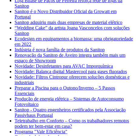
Loja Bifase de Paços de Ferreira reforça rede de lojas da
Sanitop
Sanitop é o Novo Distribuidor Oficial da Growatt em
Portugal
Sanitop adquiriu mais duas empresas de material elétrico
“Wedding Cake” da artista Joana Vasconcelos com soluções
Sanitop
Ecodesign em equipamentos a biomassa: uma obrigatoriedade
em 2022
Indústria é nova família de produtos da Sanitop
Renovação da Sanitop de Aveiro integra também mais um
espaço de Showroom
Novidade: Desinfetantes para AVAC Imporquímica
Novidade: Balança digital Mastercool para gases fluorados
Novidade: Filtros Cintropur oferecem soluções domésticas e
industriais
Preparar a Piscina para o Outono/Inverno – 5 Passos
Essenciais
Produção de energia elétrica – Sistemas de Autoconsumo
Fotovoltaico
Sanitop - Quatro engenheiros certificados pela Associação
Passivhaus Portugal
Teletrabalho em Conforto – Como os trabalhadores remotos
podem ter bem-estar em casa?
Programa "Vale Eficiência"