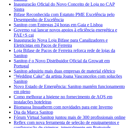
Inauguração Oficial do Novo Conceito de Loja no CAP
Sintra
Bifase Reconhecida com Estatuto PME Excelência pelo
Desempenho de Excelência
Sanitop com Entregas 24 horas em Gaia e Lisboa
Governo vai lançar novos apoios à eficiência energética e
PAE+S cai
Inauguração Nova Loja Bifase para Canalizadores e
Eletricistas em Paços de Ferreira
Loja Bifase de Paços de Ferreira reforça rede de lojas da
Sanitop
Sanitop é o Novo Distribuidor Oficial da Growatt em
Portugal
Sanitop adquiriu mais duas empresas de material elétrico
“Wedding Cake” da artista Joana Vasconcelos com soluções
Sanitop
Novo Estado de Emergência: Sanitop mantém funcionamento
em pleno
Como melhorar a higiene no fornecimento de AQS em
instalações hoteleiras
Biomassa Insuatherm com novidades para este Inverno
Dia da Marca Sanitop
Fórum Virtual Sanitop juntou mais de 300 profissionais online
Reflex com nova ferramenta de seleção de equipamentos e
configuração de sistemas, integralmente em Português