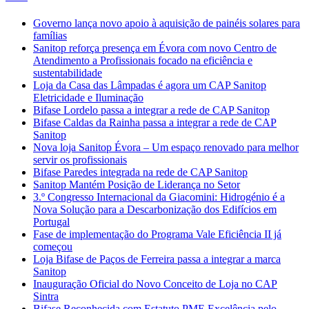
Governo lança novo apoio à aquisição de painéis solares para
famílias
Sanitop reforça presença em Évora com novo Centro de
Atendimento a Profissionais focado na eficiência e
sustentabilidade
Loja da Casa das Lâmpadas é agora um CAP Sanitop
Eletricidade e Iluminação
Bifase Lordelo passa a integrar a rede de CAP Sanitop
Bifase Caldas da Rainha passa a integrar a rede de CAP
Sanitop
Nova loja Sanitop Évora – Um espaço renovado para melhor
servir os profissionais
Bifase Paredes integrada na rede de CAP Sanitop
Sanitop Mantém Posição de Liderança no Setor
3.º Congresso Internacional da Giacomini: Hidrogénio é a
Nova Solução para a Descarbonização dos Edifícios em
Portugal
Fase de implementação do Programa Vale Eficiência II já
começou
Loja Bifase de Paços de Ferreira passa a integrar a marca
Sanitop
Inauguração Oficial do Novo Conceito de Loja no CAP
Sintra
Bifase Reconhecida com Estatuto PME Excelência pelo