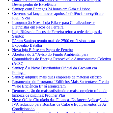
Desempenho de Excelência
Sanitop com Entregas 24 horas em Gaia e Lisboa
Governo vai lançar novos apoios à eficiência energética e
PAE+S cai
Inauguração Nova Loja Bifase para Canalizadores e
Eletricistas em Paços de Ferreira
Loja Bifase de Paços de Ferreira reforça rede de lojas da
Sanitop
Fórum Sanitop reuniu mais de 2500 profissionais na
Exposalão Batalha
Nova loja Bifase em Paços de Ferreira
Abertura do 2.º Aviso do Fundo Ambiental para
Comunidades de Energia Renovável e Autoconsumo Coletivo
(ACC)
Sanitop é o Novo Distribuidor Oficial da Growatt em
Portugal
Sanitop adquiriu mais duas empresas de material elétrico
Pagamentos do Programa "Edifícios Mais Sustentáveis" e do
“Vale Eficiência II” já arrancaram
Demonstração do mais sofisticado e mais completo robot de
limpeza de piscinas: Proliner Plus
Novo Ofício Circulado das Finanças Esclarece Aplicação do
IVA reduzido para Bombas de Calor e Equipamentos de Ar
Condicionado