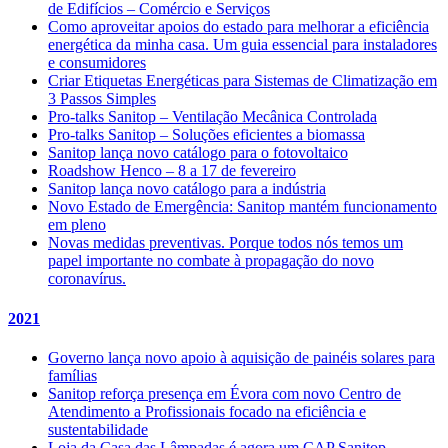
de Edifícios – Comércio e Serviços
Como aproveitar apoios do estado para melhorar a eficiência
energética da minha casa. Um guia essencial para instaladores
e consumidores
Criar Etiquetas Energéticas para Sistemas de Climatização em
3 Passos Simples
Pro-talks Sanitop – Ventilação Mecânica Controlada
Pro-talks Sanitop – Soluções eficientes a biomassa
Sanitop lança novo catálogo para o fotovoltaico
Roadshow Henco – 8 a 17 de fevereiro
Sanitop lança novo catálogo para a indústria
Novo Estado de Emergência: Sanitop mantém funcionamento
em pleno
Novas medidas preventivas. Porque todos nós temos um
papel importante no combate à propagação do novo
coronavírus.
2021
Governo lança novo apoio à aquisição de painéis solares para
famílias
Sanitop reforça presença em Évora com novo Centro de
Atendimento a Profissionais focado na eficiência e
sustentabilidade
Loja da Casa das Lâmpadas é agora um CAP Sanitop