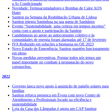
a Ar Condicionado
Novidade: Termoacumuladores e Bombas de Calor AQS
Haier
Sanitop na Semana da Reabilitação Urbana de Lisboa
Sanitop integra Sanindusa na sua gama de Sanitários
Evento “Sustentabilidade, uma certeza em tempos incertos”
conta com o apoio e participação da Sanitop
Candidaturas ao apoio ao autoconsumo coletivo e às
comunidades de energia foram alargadas até 17 de fevereiro
IVA Reduzido em soluções a biomassa no OE 2023
Novo Estado de Emergência: Sanitop mantém funcionamento
em pleno
Novas medidas preventivas. Porque todos nós temos um
papel importante no combate à propagação do novo
coronavírus.
2022
Governo lança novo apoio à aquisição de painéis solares para
famílias
Sanitop reforça presença em Évora com novo Centro de
Atendimento a Profissionais focado na eficiência e
sustentabilidade
Loja da Casa das Lâmpadas é agora um CAP Sanitop