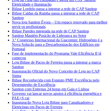
Eletricidade e Iluminação
Bifase Lordelo passa a integrar a rede de CAP Sanitop
Bifase Caldas da Rainha passa a integrar a rede de CAP
Sanitop
Nova loja Sanitop Évora – Um espaço renovado para melhor
servir os profissionais
Bifase Paredes integrada na rede de CAP Sanitop
Sanitop Mantém Posição de Liderança no Setor
3.º Congresso Internacional da Giacomini: Hidrogénio é a
Nova Solução para a Descarbonização dos Edifícios em
Portugal
Fase de implementação do Programa Vale Eficiência II já
começou
Loja Bifase de Paços de Ferreira passa a integrar a marca
Sanitop
Inauguração Oficial do Novo Conceito de Loja no CAP
Sintra
Bifase Reconhecida com Estatuto PME Excelência pelo
Desempenho de Excelência
Sanitop com Entregas 24 horas em Gaia e Lisboa
Governo vai lançar novos apoios à eficiência energética e
PAE+S cai
Inauguração Nova Loja Bifase para Canalizadores e
Eletricistas em Paços de Ferreira