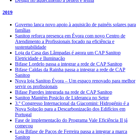
Design no aquecimento a pellets e lenha
2019
Governo lança novo apoio à aquisição de painéis solares para
famílias
Sanitop reforça presença em Évora com novo Centro de
Atendimento a Profissionais focado na eficiência e
sustentabilidade
Loja da Casa das Lâmpadas é agora um CAP Sanitop
Eletricidade e Iluminação
Bifase Lordelo passa a integrar a rede de CAP Sanitop
Bifase Caldas da Rainha passa a integrar a rede de CAP
Sanitop
Nova loja Sanitop Évora – Um espaço renovado para melhor
servir os profissionais
Bifase Paredes integrada na rede de CAP Sanitop
Sanitop Mantém Posição de Liderança no Setor
3.º Congresso Internacional da Giacomini: Hidrogénio é a
Nova Solução para a Descarbonização dos Edifícios em
Portugal
Fase de implementação do Programa Vale Eficiência II já
começou
Loja Bifase de Paços de Ferreira passa a integrar a marca
Sanitop