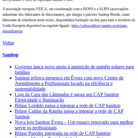
A associação europeia, FEICA, em coordenação com a ISOPA e a ALIPA (associações
industriais dos fabricantes de diisocianato), que integra o parceiro Sanitop Bostik, como
fabricante de referência neste sector, disponibiliza formação on-line para todo o território da
União Europeia disponível na seguinte ligação:
https://safeusediisocyanates.eu/pt/auto-
aprendizagem
Voltar
Sanitop
Governo lança novo apoio à aquisição de painéis solares para
famílias
Sanitop reforça presença em Évora com novo Centro de
Atendimento a Profissionais focado na eficiência e
sustentabilidade
Loja da Casa das Lâmpadas é agora um CAP Sanitop
Eletricidade e Iluminação
Bifase Lordelo passa a integrar a rede de CAP Sanitop
Bifase Caldas da Rainha passa a integrar a rede de CAP
Sanitop
Nova loja Sanitop Évora – Um espaço renovado para melhor
servir os profissionais
Bifase Paredes integrada na rede de CAP Sanitop