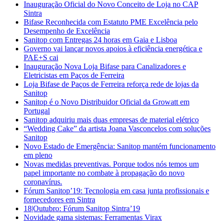
Inauguração Oficial do Novo Conceito de Loja no CAP
Sintra
Bifase Reconhecida com Estatuto PME Excelência pelo
Desempenho de Excelência
Sanitop com Entregas 24 horas em Gaia e Lisboa
Governo vai lançar novos apoios à eficiência energética e
PAE+S cai
Inauguração Nova Loja Bifase para Canalizadores e
Eletricistas em Paços de Ferreira
Loja Bifase de Paços de Ferreira reforça rede de lojas da
Sanitop
Sanitop é o Novo Distribuidor Oficial da Growatt em
Portugal
Sanitop adquiriu mais duas empresas de material elétrico
“Wedding Cake” da artista Joana Vasconcelos com soluções
Sanitop
Novo Estado de Emergência: Sanitop mantém funcionamento
em pleno
Novas medidas preventivas. Porque todos nós temos um
papel importante no combate à propagação do novo
coronavírus.
Fórum Sanitop’19: Tecnologia em casa junta profissionais e
fornecedores em Sintra
18|Outubro: Fórum Sanitop Sintra’19
Novidade gama sistemas: Ferramentas Virax