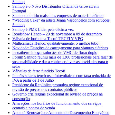
Sanitop
Sanitop é o Novo Distribuidor Oficial da Growatt em
Portugal
Sanitop adquiriu mais duas empresas de material elétrico
“Wedding Cake” da artista Joana Vasconcelos com soluções
Sanitop
Sanitop é PME Líder pela décima vez
Roadshow Henco – 29 de novembro a 09 de dezembro
Válvula de borboleta Tecofi TECFLY VPG
Multicamada Henco: qualitativamente, o melhor tubo!
Novidade: Estações de carregamento para viaturas elétricas
Insuatherm integra soluções de VMC de fluxo duplo
Fórum Sanitop reuniu mais de 1300 profissionais para falar de
sustentabilidade e dar a conhecer diversas novidades para o
setor
Válvulas de ferro fundido Tecofi
Painéis solares térmicos e fotovoltaicos com taxa reduzida de
IVA a partir de 1 de Julho
Presidente da República promulga regime excecional de
revisão de preços nos contratos públicos
Governo cria regime excecional de revisão de preços na
construção
Alterações nos horários de funcionamento dos serviços
centrais e pontos de venda
Apoio à Renovação e Aumento do Desempenho Energético