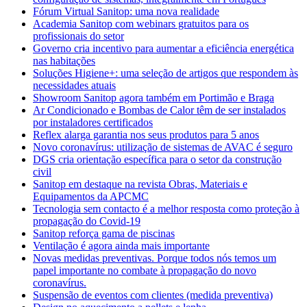
Fórum Virtual Sanitop: uma nova realidade
Academia Sanitop com webinars gratuitos para os
profissionais do setor
Governo cria incentivo para aumentar a eficiência energética
nas habitações
Soluções Higiene+: uma seleção de artigos que respondem às
necessidades atuais
Showroom Sanitop agora também em Portimão e Braga
Ar Condicionado e Bombas de Calor têm de ser instalados
por instaladores certificados
Reflex alarga garantia nos seus produtos para 5 anos
Novo coronavírus: utilização de sistemas de AVAC é seguro
DGS cria orientação específica para o setor da construção
civil
Sanitop em destaque na revista Obras, Materiais e
Equipamentos da APCMC
Tecnologia sem contacto é a melhor resposta como proteção à
propagação do Covid-19
Sanitop reforça gama de piscinas
Ventilação é agora ainda mais importante
Novas medidas preventivas. Porque todos nós temos um
papel importante no combate à propagação do novo
coronavírus.
Suspensão de eventos com clientes (medida preventiva)