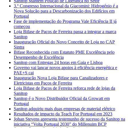
Sanitop Mantém Posição de Liderança no Setor
3.º Congresso Internacional da Giacomini: Hidrogénio é a
Nova Solução para a Descarbonização dos Edifícios em
Portugal
Fase de implementação do Programa Vale Eficiência II já
começou
Loja Bifase de Paços de Ferreira passa a integrar a marca
Sanitop
Inauguração Oficial do Novo Conceito de Loja no CAP
Sintra
Bifase Reconhecida com Estatuto PME Excelência pelo
Desempenho de Excelência
Sanitop com Entregas 24 horas em Gaia e Lisboa
Governo vai lançar novos apoios à eficiência energética e
PAE+S cai
Inauguração Nova Loja Bifase para Canalizadores e
Eletricistas em Paços de Ferreira
Loja Bifase de Paços de Ferreira reforça rede de lojas da
Sanitop
Sanitop é o Novo Distribuidor Oficial da Growatt em
Portugal
Sanitop adquiriu mais duas empresas de material elétrico
Resultados de impacto da Teach For Portugal em 2023
Johan Stevens apresenta testemunho de sucesso da Sanitop na
iniciativa “Volta Portugal 2030” do Millenuim BCP