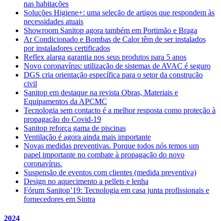
nas habitações
Soluções Higiene+: uma seleção de artigos que respondem às
necessidades atuais
Showroom Sanitop agora também em Portimão e Braga
Ar Condicionado e Bombas de Calor têm de ser instalados
por instaladores certificados
Reflex alarga garantia nos seus produtos para 5 anos
Novo coronavírus: utilização de sistemas de AVAC é seguro
DGS cria orientação específica para o setor da construção
civil
Sanitop em destaque na revista Obras, Materiais e
Equipamentos da APCMC
Tecnologia sem contacto é a melhor resposta como proteção à
propagação do Covid-19
Sanitop reforça gama de piscinas
Ventilação é agora ainda mais importante
Novas medidas preventivas. Porque todos nós temos um
papel importante no combate à propagação do novo
coronavírus.
Suspensão de eventos com clientes (medida preventiva)
Design no aquecimento a pellets e lenha
Fórum Sanitop’19: Tecnologia em casa junta profissionais e
fornecedores em Sintra
2024