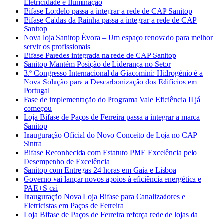
Eletricidade e Iluminação
Bifase Lordelo passa a integrar a rede de CAP Sanitop
Bifase Caldas da Rainha passa a integrar a rede de CAP
Sanitop
Nova loja Sanitop Évora – Um espaço renovado para melhor
servir os profissionais
Bifase Paredes integrada na rede de CAP Sanitop
Sanitop Mantém Posição de Liderança no Setor
3.º Congresso Internacional da Giacomini: Hidrogénio é a
Nova Solução para a Descarbonização dos Edifícios em
Portugal
Fase de implementação do Programa Vale Eficiência II já
começou
Loja Bifase de Paços de Ferreira passa a integrar a marca
Sanitop
Inauguração Oficial do Novo Conceito de Loja no CAP
Sintra
Bifase Reconhecida com Estatuto PME Excelência pelo
Desempenho de Excelência
Sanitop com Entregas 24 horas em Gaia e Lisboa
Governo vai lançar novos apoios à eficiência energética e
PAE+S cai
Inauguração Nova Loja Bifase para Canalizadores e
Eletricistas em Paços de Ferreira
Loja Bifase de Paços de Ferreira reforça rede de lojas da