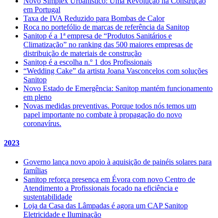
Novo Simplex Urbanístico: Uma Revolução na Construção
em Portugal
Taxa de IVA Reduzido para Bombas de Calor
Roca no portefólio de marcas de referência da Sanitop
Sanitop é a 1ª empresa de “Produtos Sanitários e
Climatização” no ranking das 500 maiores empresas de
distribuição de materiais de construção
Sanitop é a escolha n.º 1 dos Profissionais
“Wedding Cake” da artista Joana Vasconcelos com soluções
Sanitop
Novo Estado de Emergência: Sanitop mantém funcionamento
em pleno
Novas medidas preventivas. Porque todos nós temos um
papel importante no combate à propagação do novo
coronavírus.
2023
Governo lança novo apoio à aquisição de painéis solares para
famílias
Sanitop reforça presença em Évora com novo Centro de
Atendimento a Profissionais focado na eficiência e
sustentabilidade
Loja da Casa das Lâmpadas é agora um CAP Sanitop
Eletricidade e Iluminação