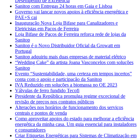
Desempenho de Excelência
Sanitop com Entregas 24 horas em Gaia e Lisboa
Governo vai lançar novos apoios à eficiência energética e
PAE+S cai
Inauguração Nova Loja Bifase para Canalizadores e
Eletricistas em Paços de Ferreira
Loja Bifase de Paços de Ferreira reforça rede de lojas da
Sanitop
Sanitop é o Novo Distribuidor Oficial da Growatt em
Portugal
Sanitop adquiriu mais duas empresas de material elétrico
“Wedding Cake” da artista Joana Vasconcelos com soluções
Sanitop
Evento “Sustentabilidade, uma certeza em tempos incertos”
conta com o apoio e participação da Sanitop
IVA Reduzido em soluções a biomassa no OE 2023
Válvulas de ferro fundido Tecofi
Presidente da República promulga regime excecional de
revisão de preços nos contratos públicos
Alterações nos horários de funcionamento dos serviços
centrais e pontos de venda
Como aproveitar apoios do estado para melhorar a eficiência
energética da minha casa. Um guia essencial para instaladores
e consumidores
Criar Etiquetas Energéticas para Sistemas de Climatização em