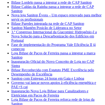
Bifase Lordelo passa a integrar a rede de CAP Sanitop
Bifase Caldas da Rainha passa a integrar a rede de CAP
Sanitop
Nova loja Sanitop Évora – Um espaço renovado para melhor
servir os profissionais
Bifase Paredes integrada na rede de CAP Sanitop
Sanitop Mantém Posição de Liderança no Setor
3.º Congresso Internacional da Giacomini: Hidrogénio é a
Nova Solução para a Descarbonização dos Edifícios em
Portugal
Fase de implementação do Programa Vale Eficiência II já
começou
Loja Bifase de Paços de Ferreira passa a integrar a marca
Sanitop
Inauguração Oficial do Novo Conceito de Loja no CAP
Sintra
Bifase Reconhecida com Estatuto PME Excelência pelo
Desempenho de Excelência
Sanitop com Entregas 24 horas em Gaia e Lisboa
Governo vai lançar novos apoios à eficiência energética e
PAE+S cai
Inauguração Nova Loja Bifase para Canalizadores e
Eletricistas em Paços de Ferreira
Loja Bifase de Paços de Ferreira reforça rede de lojas da
Sanitop