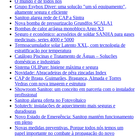
O mundo é de todos nós
Grupo Esybox Diver: uma solução "um só equipamento",
altamente segura e eficiente
Sanitop alarga rede de CAP a Sintra
Nova bomba de pressurização Grundfos SCALA1
Bombas de calor ar/água monobloco Argo X3
Seguro e económico: acessórios de soldar SANHA para gases
medicinais- series 4000 e 5000
Termoacumulador solar Latento XXL, com tecnologia de
estratificação por temperatura
Catálogo Piscinas e Tratamento de Águas – Soluções
domésticas e industriais
Sistema OLIPure: higiene máxima e segura
Novidade: Abraçadeiras de pêra zincadas Index
CAP de Braga, Guimarães, Bragança, Almada e Torres
Vedras com nova imagem e estrutura
Showroom Sanitop: um conceito em parceria com o instalador
profissional
Sanitop alarga oferta no Fotovoltaico
Solutech: instalações de aquecimento mais seguras e
duradouras
Novo Estado de Emergência: Sanitop mantém funcionamento
em pleno
Novas medidas preventivas. Porque todos nós temos um
papel importante no combate à propagação do novo