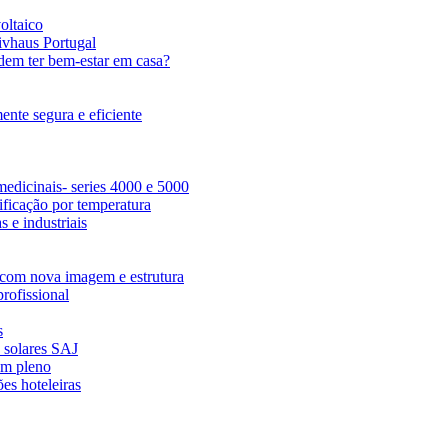
oltaico
ivhaus Portugal
dem ter bem-estar em casa?
nte segura e eficiente
edicinais- series 4000 e 5000
ficação por temperatura
 e industriais
com nova imagem e estrutura
rofissional
s
s solares SAJ
em pleno
es hoteleiras