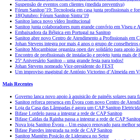
Suspensão de eventos com clientes (medida preventiva)
Fórum Sanitop’19: Tecnologia em casa junta profissionais e fo
18|Outubro: Fórum Sanitop Sintra’19
Sanitop lança novo vídeo Institucional
Sanitop junta colaboradores num grande convívio em Viseu e 
Embaixadora da Bélgica em Portugal na Sanitop
Sanitop abre novo Centro de Atendimento a Profissionais em 
Johan Stevens integra por mais 4 anos o grupo de conselheiro
Sanitop Moçambique organiza open day solidário para apoio às 
Encontro de profissionais de instalação e projeto junta mais de
25º Aniversário Sanitop – uma grande festa para todos!
Johan Stevens nomeado Vice-presidente do FEST
Um improviso magistral de António Victorino d’Almeida em V
Mais Recentes
Governo lança novo apoio à aquisição de painéis solares para f
Sanitop reforça presença em Évora com novo Centro de Atendime
Loja da Casa das Lâmpadas é agora um CAP Sanitop Eletricid
Bifase Lordelo passa a integrar a rede de CAP Sanitop
Bifase Caldas da Rainha passa a integrar a rede de CAP Sanito
Nova loja Sanitop Évora – Um espaço renovado para melhor ser
Bifase Paredes integrada na rede de CAP Sanitop
Sanitop Mantém Posição de Liderança no Setor