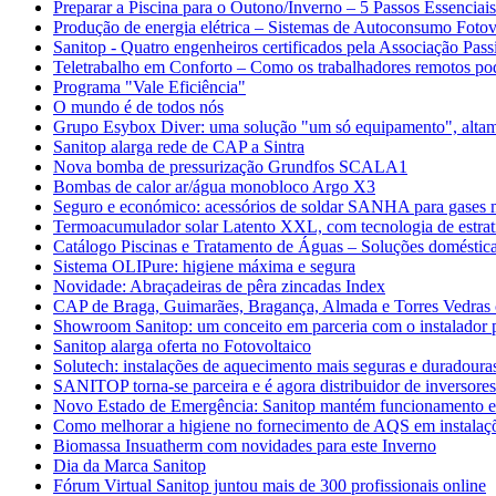
Preparar a Piscina para o Outono/Inverno – 5 Passos Essenciais
Produção de energia elétrica – Sistemas de Autoconsumo Fotov
Sanitop - Quatro engenheiros certificados pela Associação Pass
Teletrabalho em Conforto – Como os trabalhadores remotos po
Programa "Vale Eficiência"
O mundo é de todos nós
Grupo Esybox Diver: uma solução "um só equipamento", altame
Sanitop alarga rede de CAP a Sintra
Nova bomba de pressurização Grundfos SCALA1
Bombas de calor ar/água monobloco Argo X3
Seguro e económico: acessórios de soldar SANHA para gases m
Termoacumulador solar Latento XXL, com tecnologia de estrati
Catálogo Piscinas e Tratamento de Águas – Soluções domésticas
Sistema OLIPure: higiene máxima e segura
Novidade: Abraçadeiras de pêra zincadas Index
CAP de Braga, Guimarães, Bragança, Almada e Torres Vedras 
Showroom Sanitop: um conceito em parceria com o instalador p
Sanitop alarga oferta no Fotovoltaico
Solutech: instalações de aquecimento mais seguras e duradoura
SANITOP torna-se parceira e é agora distribuidor de inversore
Novo Estado de Emergência: Sanitop mantém funcionamento 
Como melhorar a higiene no fornecimento de AQS em instalaçõ
Biomassa Insuatherm com novidades para este Inverno
Dia da Marca Sanitop
Fórum Virtual Sanitop juntou mais de 300 profissionais online