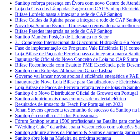
Sanitop reforça presença em Évora com novo Centro de Atendime
Loja da Casa das Lâmpadas é agora um CAP Sanitop Eletricid
Bifase Lordelo passa a integrar a rede de CAP Sanitop
Bifase Caldas da Rainha passa a integrar a rede de CAP Sanito
Nova loja Sanitop Évora – Um espaço renovado para melhor ser
Bifase Paredes integrada na rede de CAP Sanitop
Sanitop Mantém Posição de Liderança no Setor
3.º Congresso Internacional da Giacomini: Hidrogénio é a Nov
Fase de implementação do Programa Vale Eficiência II já com
Loja Bifase de Paços de Ferreira passa a integrar a marca Sanit
Inauguração Oficial do Novo Conceito de Loja no CAP Sintra
Bifase Reconhecida com Estatuto PME Excelência pelo Desem
Sanitop com Entregas 24 horas em Gaia e Lisboa
Governo vai lançar novos apoios à eficiência energética e PAE
Inauguração Nova Loja Bifase para Canalizadores e Eletricista
Loja Bifase de Paços de Ferreira reforça rede de lojas da Sanit
Sanitop é o Novo Distribuidor Oficial da Growatt em Portugal
Sanitop adquiriu mais duas empresas de material elétrico
Resultados de impacto da Teach For Portugal em 2023
Johan Stevens apresenta testemunho de sucesso da Sanitop na 
Sanitop é a escolha n.º 1 dos Profissionais
Fórum Sanitop reuniu 1500 profissionais na Batalha para conhece
“Wedding Cake” da artista Joana Vasconcelos com soluções Sa
Sanitop adquire ativos da Pinheiro & Santos e aumenta gama de
Sanitop abre loja na Madeira na próxima semana