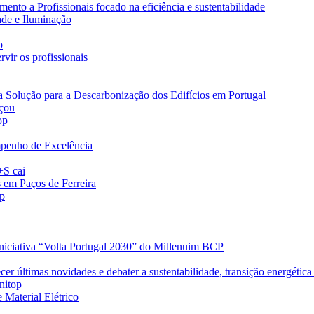
nto a Profissionais focado na eficiência e sustentabilidade
ade e Iluminação
p
vir os profissionais
a Solução para a Descarbonização dos Edifícios em Portugal
eçou
op
penho de Excelência
+S cai
s em Paços de Ferreira
op
iniciativa “Volta Portugal 2030” do Millenuim BCP
r últimas novidades e debater a sustentabilidade, transição energética 
nitop
 Material Elétrico