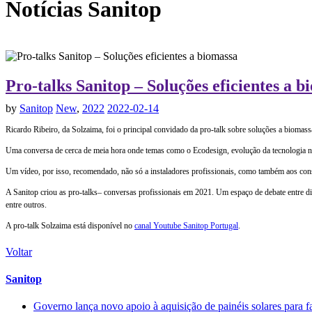
Notícias
Sanitop
Pro-talks Sanitop – Soluções eficientes a b
by
Sanitop
New
,
2022
2022-02-14
Ricardo Ribeiro, da Solzaima, foi o principal convidado da pro-talk sobre soluções a biomas
Uma conversa de cerca de meia hora onde temas como o Ecodesign, evolução da tecnologia neste
Um vídeo, por isso, recomendado, não só a instaladores profissionais, como também aos cons
A Sanitop criou as pro-talks– conversas profissionais em 2021. Um espaço de debate entre dife
entre outros.
A pro-talk Solzaima está disponível no
canal Youtube Sanitop Portugal
.
Voltar
Sanitop
Governo lança novo apoio à aquisição de painéis solares para f