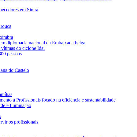
rnecedores em Sintra
Arouca
Coimbra
s em diplomacia nacional da Embaixada belga
vítimas do ciclone Idai
 800 pessoas
iana do Castelo
amílias
nto a Profissionais focado na eficiência e sustentabilidade
ade e Iluminação
p
vir os profissionais