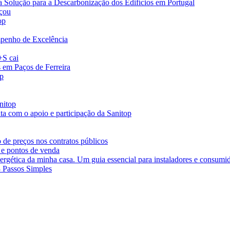
a Solução para a Descarbonização dos Edifícios em Portugal
eçou
op
penho de Excelência
+S cai
s em Paços de Ferreira
op
nitop
ta com o apoio e participação da Sanitop
 de preços nos contratos públicos
 e pontos de venda
ergética da minha casa. Um guia essencial para instaladores e consumi
3 Passos Simples