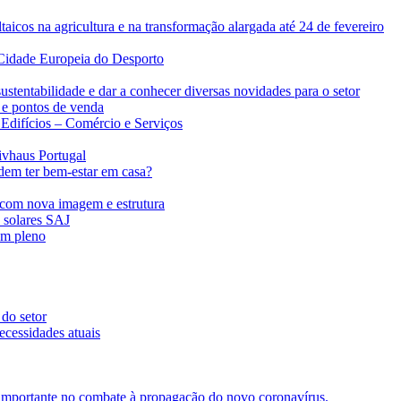
taicos na agricultura e na transformação alargada até 24 de fevereiro
Cidade Europeia do Desporto
ustentabilidade e dar a conhecer diversas novidades para o setor
 e pontos de venda
difícios – Comércio e Serviços
ivhaus Portugal
dem ter bem-estar em casa?
com nova imagem e estrutura
s solares SAJ
em pleno
 do setor
ecessidades atuais
importante no combate à propagação do novo coronavírus.