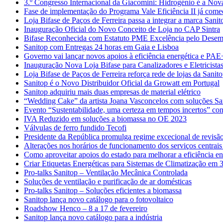
3.º Congresso Internacional da Giacomini: Hidrogénio é a Nov
Fase de implementação do Programa Vale Eficiência II já com
Loja Bifase de Paços de Ferreira passa a integrar a marca Sanit
Inauguração Oficial do Novo Conceito de Loja no CAP Sintra
Bifase Reconhecida com Estatuto PME Excelência pelo Desem
Sanitop com Entregas 24 horas em Gaia e Lisboa
Governo vai lançar novos apoios à eficiência energética e PAE
Inauguração Nova Loja Bifase para Canalizadores e Eletricista
Loja Bifase de Paços de Ferreira reforça rede de lojas da Sanit
Sanitop é o Novo Distribuidor Oficial da Growatt em Portugal
Sanitop adquiriu mais duas empresas de material elétrico
“Wedding Cake” da artista Joana Vasconcelos com soluções Sa
Evento “Sustentabilidade, uma certeza em tempos incertos” con
IVA Reduzido em soluções a biomassa no OE 2023
Válvulas de ferro fundido Tecofi
Presidente da República promulga regime excecional de revisão
Alterações nos horários de funcionamento dos serviços centrais
Como aproveitar apoios do estado para melhorar a eficiência en
Criar Etiquetas Energéticas para Sistemas de Climatização em 
Pro-talks Sanitop – Ventilação Mecânica Controlada
Soluções de ventilação e purificação de ar domésticas
Pro-talks Sanitop – Soluções eficientes a biomassa
Sanitop lança novo catálogo para o fotovoltaico
Roadshow Henco – 8 a 17 de fevereiro
Sanitop lança novo catálogo para a indústria