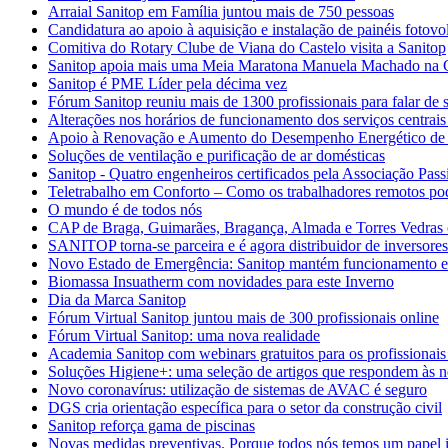
Arraial Sanitop em Família juntou mais de 750 pessoas
Candidatura ao apoio à aquisição e instalação de painéis fotovol
Comitiva do Rotary Clube de Viana do Castelo visita a Sanitop
Sanitop apoia mais uma Meia Maratona Manuela Machado na 
Sanitop é PME Líder pela décima vez
Fórum Sanitop reuniu mais de 1300 profissionais para falar de s
Alterações nos horários de funcionamento dos serviços centrais
Apoio à Renovação e Aumento do Desempenho Energético de E
Soluções de ventilação e purificação de ar domésticas
Sanitop - Quatro engenheiros certificados pela Associação Pass
Teletrabalho em Conforto – Como os trabalhadores remotos po
O mundo é de todos nós
CAP de Braga, Guimarães, Bragança, Almada e Torres Vedras 
SANITOP torna-se parceira e é agora distribuidor de inversore
Novo Estado de Emergência: Sanitop mantém funcionamento 
Biomassa Insuatherm com novidades para este Inverno
Dia da Marca Sanitop
Fórum Virtual Sanitop juntou mais de 300 profissionais online
Fórum Virtual Sanitop: uma nova realidade
Academia Sanitop com webinars gratuitos para os profissionais
Soluções Higiene+: uma seleção de artigos que respondem às n
Novo coronavírus: utilização de sistemas de AVAC é seguro
DGS cria orientação específica para o setor da construção civil
Sanitop reforça gama de piscinas
Novas medidas preventivas. Porque todos nós temos um papel 