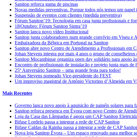
Sanitop reforça gama de piscinas
Novas medidas preventivas. Porque todos nós temos um papel 
Suspensão de eventos com clientes (medida preventiva)
Fórum Sanitop’19: Tecnologia em casa junta profissionais e fo
18|Outubro: Fórum Sanitop Sintra’19
Sanitop lança novo vídeo Institucional
Sanitop junta colaboradores num grande convívio em Viseu e 
Embaixadora da Bélgica em Portugal na Sanitop
Sanitop abre novo Centro de Atendimento a Profissionais em 
Johan Stevens integra por mais 4 anos o grupo de conselheiro
Sanitop Moçambique organiza open day solidário para apoio às 
Encontro de profissionais de instalação e projeto junta mais de
25º Aniversário Sanitop – uma grande festa para todos!
Johan Stevens nomeado Vice-presidente do FEST
Um improviso magistral de António Victorino d’Almeida em V
Mais Recentes
Governo lança novo apoio à aquisição de painéis solares para f
Sanitop reforça presença em Évora com novo Centro de Atendime
Loja da Casa das Lâmpadas é agora um CAP Sanitop Eletricid
Bifase Lordelo passa a integrar a rede de CAP Sanitop
Bifase Caldas da Rainha passa a integrar a rede de CAP Sanito
Nova loja Sanitop Évora – Um espaço renovado para melhor ser