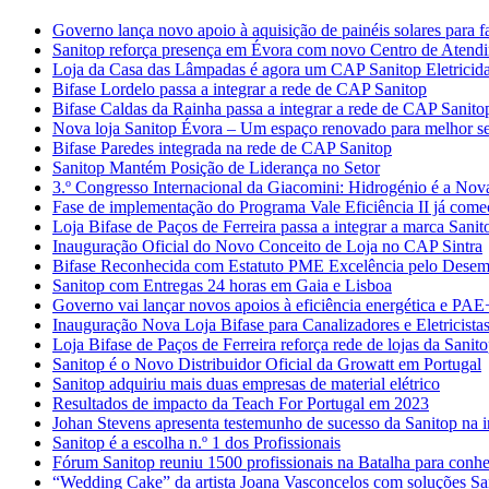
Governo lança novo apoio à aquisição de painéis solares para f
Sanitop reforça presença em Évora com novo Centro de Atendime
Loja da Casa das Lâmpadas é agora um CAP Sanitop Eletricid
Bifase Lordelo passa a integrar a rede de CAP Sanitop
Bifase Caldas da Rainha passa a integrar a rede de CAP Sanito
Nova loja Sanitop Évora – Um espaço renovado para melhor ser
Bifase Paredes integrada na rede de CAP Sanitop
Sanitop Mantém Posição de Liderança no Setor
3.º Congresso Internacional da Giacomini: Hidrogénio é a Nov
Fase de implementação do Programa Vale Eficiência II já com
Loja Bifase de Paços de Ferreira passa a integrar a marca Sanit
Inauguração Oficial do Novo Conceito de Loja no CAP Sintra
Bifase Reconhecida com Estatuto PME Excelência pelo Desem
Sanitop com Entregas 24 horas em Gaia e Lisboa
Governo vai lançar novos apoios à eficiência energética e PAE
Inauguração Nova Loja Bifase para Canalizadores e Eletricista
Loja Bifase de Paços de Ferreira reforça rede de lojas da Sanit
Sanitop é o Novo Distribuidor Oficial da Growatt em Portugal
Sanitop adquiriu mais duas empresas de material elétrico
Resultados de impacto da Teach For Portugal em 2023
Johan Stevens apresenta testemunho de sucesso da Sanitop na 
Sanitop é a escolha n.º 1 dos Profissionais
Fórum Sanitop reuniu 1500 profissionais na Batalha para conhece
“Wedding Cake” da artista Joana Vasconcelos com soluções Sa