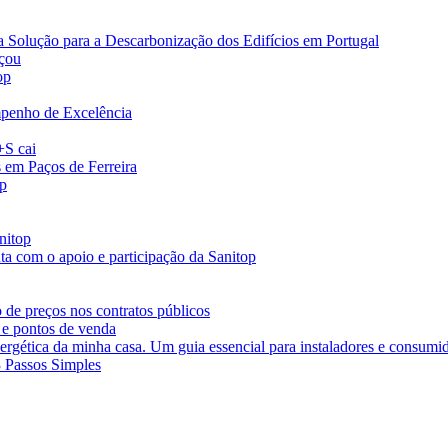
a Solução para a Descarbonização dos Edifícios em Portugal
eçou
op
penho de Excelência
+S cai
s em Paços de Ferreira
op
nitop
ta com o apoio e participação da Sanitop
 de preços nos contratos públicos
 e pontos de venda
ergética da minha casa. Um guia essencial para instaladores e consumi
3 Passos Simples