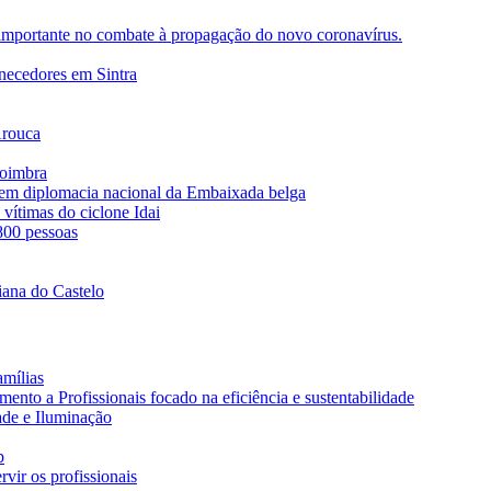
importante no combate à propagação do novo coronavírus.
rnecedores em Sintra
Arouca
Coimbra
s em diplomacia nacional da Embaixada belga
vítimas do ciclone Idai
 800 pessoas
iana do Castelo
amílias
nto a Profissionais focado na eficiência e sustentabilidade
ade e Iluminação
p
vir os profissionais