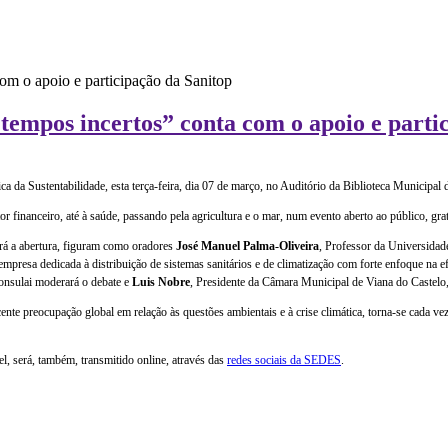
tempos incertos” conta com o apoio e parti
ica da Sustentabilidade, esta terça-feira, dia 07 de março, no Auditório da Biblioteca Municipa
 financeiro, até à saúde, passando pela agricultura e o mar, num evento aberto ao público, grat
ará a abertura, figuram como oradores
José Manuel Palma-Oliveira
, Professor da Universidad
mpresa dedicada à distribuição de sistemas sanitários e de climatização com forte enfoque na efi
nsulai moderará o debate e
Luis Nobre
, Presidente da Câmara Municipal de Viana do Castelo,
ente preocupação global em relação às questões ambientais e à crise climática, torna-se cada v
l, será, também, transmitido online, através das
redes sociais da SEDES
.