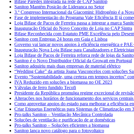
Bifase Paredes integrada na rede de CAP Sanitop
Sanitop Mantém Posição de Liderança no Setor
3.º Congresso Internacional da Giacomini: Hidrogénio é a Nov
Fase de implementação do Programa Vale Eficiência II já com
Loja Bifase de Paços de Ferreira passa a integrar a marca Sanit
Inauguração Oficial do Novo Conceito de Loja no CAP Sintra
Bifase Reconhecida com Estatuto PME Excelência pelo Desem
Sanitop com Entregas 24 horas em Gaia e Lisboa
Governo vai lançar novos apoios à eficiência energética e PAE
Inauguração Nova Loja Bifase para Canalizadores e Eletricista
Loja Bifase de Paços de Ferreira reforça rede de lojas da Sanit
Sanitop é o Novo Distribuidor Oficial da Growatt em Portugal
Sanitop adquiriu mais duas empresas de material elétrico
“Wedding Cake” da artista Joana Vasconcelos com soluções Sa
Evento “Sustentabilidade, uma certeza em tempos incertos” con
IVA Reduzido em soluções a biomassa no OE 2023
Válvulas de ferro fundido Tecofi
Presidente da República promulga regime excecional de revisão
Alterações nos horários de funcionamento dos serviços centrais
Como aproveitar apoios do estado para melhorar a eficiência en
Criar Etiquetas Energéticas para Sistemas de Climatização em 
Pro-talks Sanitop – Ventilação Mecânica Controlada
Soluções de ventilação e purificação de ar domésticas
Pro-talks Sanitop – Soluções eficientes a biomassa
Sanitop lança novo catálogo para o fotovoltaico