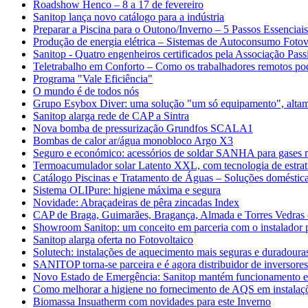
Roadshow Henco – 8 a 17 de fevereiro
Sanitop lança novo catálogo para a indústria
Preparar a Piscina para o Outono/Inverno – 5 Passos Essenciais
Produção de energia elétrica – Sistemas de Autoconsumo Fotov
Sanitop - Quatro engenheiros certificados pela Associação Pass
Teletrabalho em Conforto – Como os trabalhadores remotos po
Programa "Vale Eficiência"
O mundo é de todos nós
Grupo Esybox Diver: uma solução "um só equipamento", altame
Sanitop alarga rede de CAP a Sintra
Nova bomba de pressurização Grundfos SCALA1
Bombas de calor ar/água monobloco Argo X3
Seguro e económico: acessórios de soldar SANHA para gases m
Termoacumulador solar Latento XXL, com tecnologia de estrati
Catálogo Piscinas e Tratamento de Águas – Soluções domésticas
Sistema OLIPure: higiene máxima e segura
Novidade: Abraçadeiras de pêra zincadas Index
CAP de Braga, Guimarães, Bragança, Almada e Torres Vedras 
Showroom Sanitop: um conceito em parceria com o instalador p
Sanitop alarga oferta no Fotovoltaico
Solutech: instalações de aquecimento mais seguras e duradoura
SANITOP torna-se parceira e é agora distribuidor de inversore
Novo Estado de Emergência: Sanitop mantém funcionamento 
Como melhorar a higiene no fornecimento de AQS em instalaçõ
Biomassa Insuatherm com novidades para este Inverno