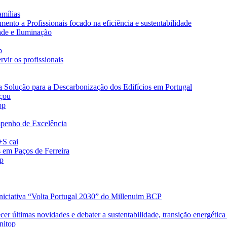
amílias
nto a Profissionais focado na eficiência e sustentabilidade
ade e Iluminação
p
vir os profissionais
a Solução para a Descarbonização dos Edifícios em Portugal
eçou
op
penho de Excelência
+S cai
s em Paços de Ferreira
op
iniciativa “Volta Portugal 2030” do Millenuim BCP
r últimas novidades e debater a sustentabilidade, transição energética 
nitop