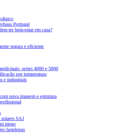
oltaico
ivhaus Portugal
dem ter bem-estar em casa?
nte segura e eficiente
edicinais- series 4000 e 5000
ficação por temperatura
 e industriais
com nova imagem e estrutura
rofissional
s
s solares SAJ
em pleno
es hoteleiras