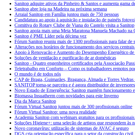
Sanitop adquire ativos da Pinheiro & Santos e aumenta gama de
Sanitop abre loja na Madeira na próxima semana
Arraial Sanitop em Família juntou mais de 750 pessoas
Candidatura ao apoio à aquisição e instalação de painéis fotovol
Comitiva do Rotary Clube de Viana do Castelo visita a Sanitop
Sanitop apoia mais uma Meia Maratona Manuela Machado na 
Sanitop é PME Líder pela décima vez
Fórum Sanitop reuniu mais de 1300 profissionais para falar de s
Alterações nos horários de funcionamento dos serviços centrais
Apoio à Renovação e Aumento do Desempenho Energético de E
Soluções de ventilação e purificação de ar domésticas
Sanitop - Quatro engenheiros certificados pela Associação Pass
Teletrabalho em Conforto – Como os trabalhadores remotos po
O mundo é de todos nós
CAP de Braga, Guimarães, Bragança, Almada e Torres Vedras 
SANITOP torna-se parceira e é agora distribuidor de inversore
Novo Estado de Emergência: Sanitop mantém funcionamento 
Biomassa Insuatherm com novidades para este Inverno
Dia da Marca Sanitop
Fórum Virtual Sanitop juntou mais de 300 profissionais online
Fórum Virtual Sanitop: uma nova realidade
Academia Sanitop com webinars gratuitos para os profissionais
Soluções Higiene+: uma seleção de artigos que respondem às n
Novo coronavírus: utilização de sistemas de AVAC é seguro
DGS cria orientação específica para o setor da construção civil