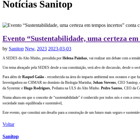
Notícias
Sanitop
Evento “Sustentabilidade, uma certeza em 
by
Sanitop
New
,
2023
2023-03-03
A SEDES do Alto Minho, presidida por
Helena Painhas
, vai realizar um debate com a temát
Um tema abraçado pela SEDES desde a sua constituição, será alvo de discussão, desde o sector
Para além de
Raquel Gaião
- reconhecida na área do impacto ambiental nos oceanos e que f
Investigadora no CIIMAR no domínio da Biologia Marinha;
Johan Stevens
, CEO Sanitop, e
da Systemic e
Hugo Rodrigues
, Pediatra na ULS do Alto Minho.
Pedro Santos
, CEO da Co
Numa altura em que o conceito de “sustentabilidade” é conhecido por todos nós e com a cresc
sociedade mais equilibrada e sustentável,
Este evento, que constitui um desafio para a construção de um futuro mais seguro e sustentáve
Voltar
Sanitop