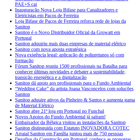
PAE+S cai
Inauguração Nova Loja Bifase para Canalizadores e
Eletricistas em Paços de Ferreira
Loja Bifase de Paços de Ferreira reforça rede de lojas da
Sanitop
Sanitop é o Novo Distribuidor Oficial da Growatt em
Portugal
Sanitop adquiriu mais duas empresas de material elétrico
Sanitop com nova aposta estratégica
Nova exigência legal: aplicação de poliuretanos só com
formação
Fórum Sanitop reuniu 1500 profissionais na Batalha para
conhecer últimas novidades e debater a sustentabilidade,
transição energética e a digitalização
Sanitop dá apoio aos profissionais para o Fundo Ambiental
“Wedding Cake” da artista Joana Vasconcelos com soluções
Sanitop
Sanitop adquire ativos da Pinheiro & Santos e aumenta gama
de Material Elétrico
Sanitop abre 21ª loja em Portugal no Funchal
Novos Apoios do Fundo Ambiental já saíram!
Embaixador da Bélgica visitou as instalações da Sanitop
Sanitop distinguida com Estatuto INOVADORA COTEC
Arraial Sanitop em Família juntou mais de 750 pessoas
Desafios da Construção em Portugal: conheça as propostas