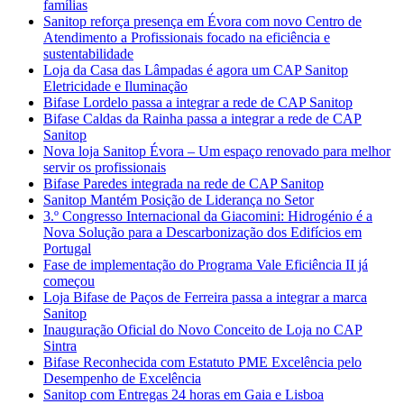
famílias
Sanitop reforça presença em Évora com novo Centro de
Atendimento a Profissionais focado na eficiência e
sustentabilidade
Loja da Casa das Lâmpadas é agora um CAP Sanitop
Eletricidade e Iluminação
Bifase Lordelo passa a integrar a rede de CAP Sanitop
Bifase Caldas da Rainha passa a integrar a rede de CAP
Sanitop
Nova loja Sanitop Évora – Um espaço renovado para melhor
servir os profissionais
Bifase Paredes integrada na rede de CAP Sanitop
Sanitop Mantém Posição de Liderança no Setor
3.º Congresso Internacional da Giacomini: Hidrogénio é a
Nova Solução para a Descarbonização dos Edifícios em
Portugal
Fase de implementação do Programa Vale Eficiência II já
começou
Loja Bifase de Paços de Ferreira passa a integrar a marca
Sanitop
Inauguração Oficial do Novo Conceito de Loja no CAP
Sintra
Bifase Reconhecida com Estatuto PME Excelência pelo
Desempenho de Excelência
Sanitop com Entregas 24 horas em Gaia e Lisboa