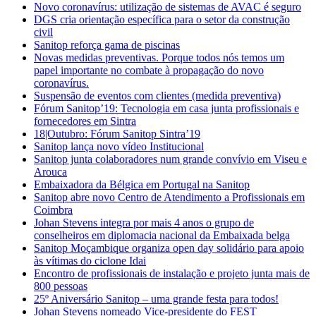
Novo coronavírus: utilização de sistemas de AVAC é seguro
DGS cria orientação específica para o setor da construção
civil
Sanitop reforça gama de piscinas
Novas medidas preventivas. Porque todos nós temos um
papel importante no combate à propagação do novo
coronavírus.
Suspensão de eventos com clientes (medida preventiva)
Fórum Sanitop’19: Tecnologia em casa junta profissionais e
fornecedores em Sintra
18|Outubro: Fórum Sanitop Sintra’19
Sanitop lança novo vídeo Institucional
Sanitop junta colaboradores num grande convívio em Viseu e
Arouca
Embaixadora da Bélgica em Portugal na Sanitop
Sanitop abre novo Centro de Atendimento a Profissionais em
Coimbra
Johan Stevens integra por mais 4 anos o grupo de
conselheiros em diplomacia nacional da Embaixada belga
Sanitop Moçambique organiza open day solidário para apoio
às vítimas do ciclone Idai
Encontro de profissionais de instalação e projeto junta mais de
800 pessoas
25º Aniversário Sanitop – uma grande festa para todos!
Johan Stevens nomeado Vice-presidente do FEST