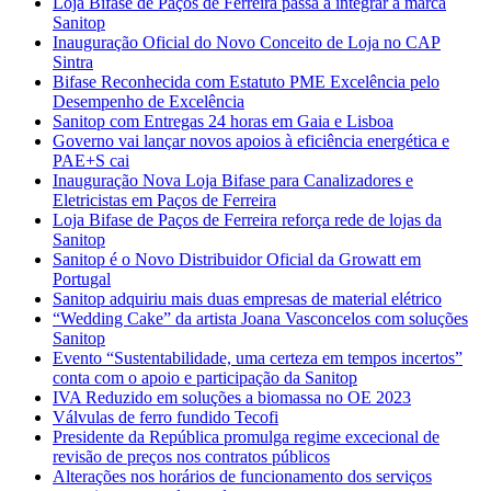
Loja Bifase de Paços de Ferreira passa a integrar a marca
Sanitop
Inauguração Oficial do Novo Conceito de Loja no CAP
Sintra
Bifase Reconhecida com Estatuto PME Excelência pelo
Desempenho de Excelência
Sanitop com Entregas 24 horas em Gaia e Lisboa
Governo vai lançar novos apoios à eficiência energética e
PAE+S cai
Inauguração Nova Loja Bifase para Canalizadores e
Eletricistas em Paços de Ferreira
Loja Bifase de Paços de Ferreira reforça rede de lojas da
Sanitop
Sanitop é o Novo Distribuidor Oficial da Growatt em
Portugal
Sanitop adquiriu mais duas empresas de material elétrico
“Wedding Cake” da artista Joana Vasconcelos com soluções
Sanitop
Evento “Sustentabilidade, uma certeza em tempos incertos”
conta com o apoio e participação da Sanitop
IVA Reduzido em soluções a biomassa no OE 2023
Válvulas de ferro fundido Tecofi
Presidente da República promulga regime excecional de
revisão de preços nos contratos públicos
Alterações nos horários de funcionamento dos serviços