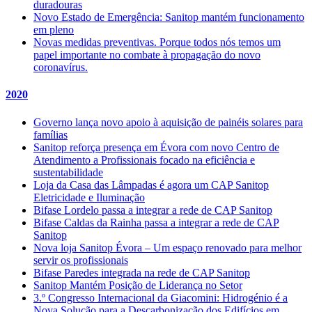
duradouras
Novo Estado de Emergência: Sanitop mantém funcionamento
em pleno
Novas medidas preventivas. Porque todos nós temos um
papel importante no combate à propagação do novo
coronavírus.
2020
Governo lança novo apoio à aquisição de painéis solares para
famílias
Sanitop reforça presença em Évora com novo Centro de
Atendimento a Profissionais focado na eficiência e
sustentabilidade
Loja da Casa das Lâmpadas é agora um CAP Sanitop
Eletricidade e Iluminação
Bifase Lordelo passa a integrar a rede de CAP Sanitop
Bifase Caldas da Rainha passa a integrar a rede de CAP
Sanitop
Nova loja Sanitop Évora – Um espaço renovado para melhor
servir os profissionais
Bifase Paredes integrada na rede de CAP Sanitop
Sanitop Mantém Posição de Liderança no Setor
3.º Congresso Internacional da Giacomini: Hidrogénio é a
Nova Solução para a Descarbonização dos Edifícios em