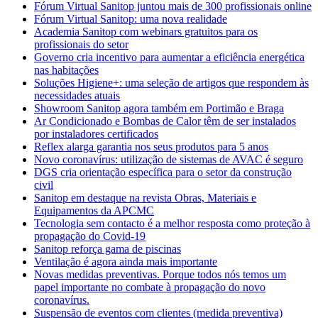
Fórum Virtual Sanitop juntou mais de 300 profissionais online
Fórum Virtual Sanitop: uma nova realidade
Academia Sanitop com webinars gratuitos para os
profissionais do setor
Governo cria incentivo para aumentar a eficiência energética
nas habitações
Soluções Higiene+: uma seleção de artigos que respondem às
necessidades atuais
Showroom Sanitop agora também em Portimão e Braga
Ar Condicionado e Bombas de Calor têm de ser instalados
por instaladores certificados
Reflex alarga garantia nos seus produtos para 5 anos
Novo coronavírus: utilização de sistemas de AVAC é seguro
DGS cria orientação específica para o setor da construção
civil
Sanitop em destaque na revista Obras, Materiais e
Equipamentos da APCMC
Tecnologia sem contacto é a melhor resposta como proteção à
propagação do Covid-19
Sanitop reforça gama de piscinas
Ventilação é agora ainda mais importante
Novas medidas preventivas. Porque todos nós temos um
papel importante no combate à propagação do novo
coronavírus.
Suspensão de eventos com clientes (medida preventiva)