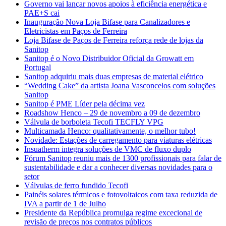
Governo vai lançar novos apoios à eficiência energética e
PAE+S cai
Inauguração Nova Loja Bifase para Canalizadores e
Eletricistas em Paços de Ferreira
Loja Bifase de Paços de Ferreira reforça rede de lojas da
Sanitop
Sanitop é o Novo Distribuidor Oficial da Growatt em
Portugal
Sanitop adquiriu mais duas empresas de material elétrico
“Wedding Cake” da artista Joana Vasconcelos com soluções
Sanitop
Sanitop é PME Líder pela décima vez
Roadshow Henco – 29 de novembro a 09 de dezembro
Válvula de borboleta Tecofi TECFLY VPG
Multicamada Henco: qualitativamente, o melhor tubo!
Novidade: Estações de carregamento para viaturas elétricas
Insuatherm integra soluções de VMC de fluxo duplo
Fórum Sanitop reuniu mais de 1300 profissionais para falar de
sustentabilidade e dar a conhecer diversas novidades para o
setor
Válvulas de ferro fundido Tecofi
Painéis solares térmicos e fotovoltaicos com taxa reduzida de
IVA a partir de 1 de Julho
Presidente da República promulga regime excecional de
revisão de preços nos contratos públicos