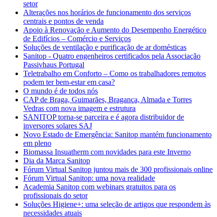
setor
Alterações nos horários de funcionamento dos serviços
centrais e pontos de venda
Apoio à Renovação e Aumento do Desempenho Energético
de Edifícios – Comércio e Serviços
Soluções de ventilação e purificação de ar domésticas
Sanitop - Quatro engenheiros certificados pela Associação
Passivhaus Portugal
Teletrabalho em Conforto – Como os trabalhadores remotos
podem ter bem-estar em casa?
O mundo é de todos nós
CAP de Braga, Guimarães, Bragança, Almada e Torres
Vedras com nova imagem e estrutura
SANITOP torna-se parceira e é agora distribuidor de
inversores solares SAJ
Novo Estado de Emergência: Sanitop mantém funcionamento
em pleno
Biomassa Insuatherm com novidades para este Inverno
Dia da Marca Sanitop
Fórum Virtual Sanitop juntou mais de 300 profissionais online
Fórum Virtual Sanitop: uma nova realidade
Academia Sanitop com webinars gratuitos para os
profissionais do setor
Soluções Higiene+: uma seleção de artigos que respondem às
necessidades atuais