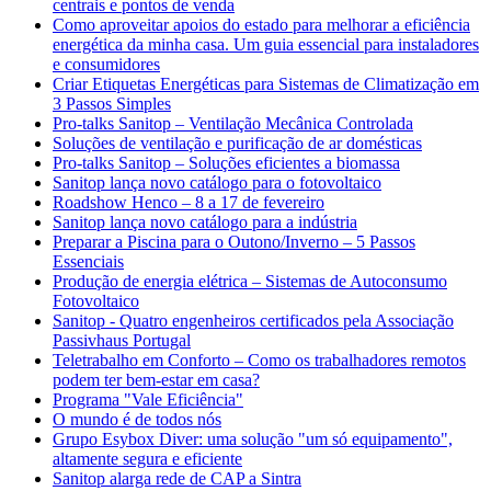
centrais e pontos de venda
Como aproveitar apoios do estado para melhorar a eficiência
energética da minha casa. Um guia essencial para instaladores
e consumidores
Criar Etiquetas Energéticas para Sistemas de Climatização em
3 Passos Simples
Pro-talks Sanitop – Ventilação Mecânica Controlada
Soluções de ventilação e purificação de ar domésticas
Pro-talks Sanitop – Soluções eficientes a biomassa
Sanitop lança novo catálogo para o fotovoltaico
Roadshow Henco – 8 a 17 de fevereiro
Sanitop lança novo catálogo para a indústria
Preparar a Piscina para o Outono/Inverno – 5 Passos
Essenciais
Produção de energia elétrica – Sistemas de Autoconsumo
Fotovoltaico
Sanitop - Quatro engenheiros certificados pela Associação
Passivhaus Portugal
Teletrabalho em Conforto – Como os trabalhadores remotos
podem ter bem-estar em casa?
Programa "Vale Eficiência"
O mundo é de todos nós
Grupo Esybox Diver: uma solução "um só equipamento",
altamente segura e eficiente
Sanitop alarga rede de CAP a Sintra