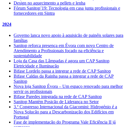
Design no aquecimento a pellets e lenha
Fórum Sanitop’19: Tecnologia em casa junta profissionais e
fornecedores em Sintra
2024
Governo lança novo apoio à aquisição de painéis solares para
famílias
Sanitop reforça presença em Évora com novo Centro de
Atendimento a Profissionais focado na eficiência e
sustentabilidade
Loja da Casa das Lâmpadas é agora um CAP Sanitop
Eletricidade e Iluminação
Bifase Lordelo passa a integrar a rede de CAP Sanitop
Bifase Caldas da Rainha passa a integrar a rede de CAP
Sanitop
Nova loja Sanitop Évora – Um espaço renovado para melhor
servir os profissionais
Bifase Paredes integrada na rede de CAP Sanitop
Sanitop Mantém Posição de Liderança no Setor
3.º Congresso Internacional da Giacomini: Hidrogénio é a
Nova Solução para a Descarbonização dos Edifícios em
Portugal
Fase de implementação do Programa Vale Eficiência II já