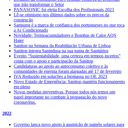
que irão transformar o Setor
PANASONIC foi eleita Escolha dos Profissionais 2023
Lê-se otimismo nos últimos dados sobre os preços da
construção
Samsung é a marca de confiança dos portugueses no que toca
a Ar Condicionado
Novidade: Termoacumuladores e Bombas de Calor AQS
Haier
Sanitop na Semana da Reabilitação Urbana de Lisboa
Sanitop integra Sanindusa na sua gama de Sanitários
Evento “Sustentabilidade, uma certeza em tempos incertos”
conta com o apoio e participação da Sanitop
Candidaturas ao apoio ao autoconsumo coletivo e às
comunidades de energia foram alargadas até 17 de fevereiro
IVA Reduzido em soluções a biomassa no OE 2023
Novo Estado de Emergência: Sanitop mantém funcionamento
em pleno
Novas medidas preventivas. Porque todos nós temos um
papel importante no combate à propagação do novo
coronavírus.
2022
Governo lança novo apoio à aquisição de painéis solares para