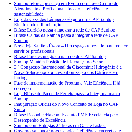
Sanitop reforça presença em Évora com novo Centro de
Atendimento a Profissionais focado na eficiência e
sustentabilidade
Loja da Casa das Lâmpadas é agora um CAP Sanitop
Eletricidade e Iluminação
Bifase Lordelo passa a integrar a rede de CAP Sanitop
Bifase Caldas da Rainha passa a integrar a rede de CAP
Sanitop
Nova loja Sanitop Évora – Um espaço renovado para melhor
servir os profissionais
Bifase Paredes integrada na rede de CAP Sanitop
Sanitop Mantém Posição de Liderança no Setor
3.º Congresso Internacional da Giacomini: Hidrogénio é a
Nova Solução para a Descarbonização dos Edifícios em
Portugal
Fase de implementação do Programa Vale Eficiência II já
começou
Loja Bifase de Paços de Ferreira passa a integrar a marca
Sanitop
Inauguração Oficial do Novo Conceito de Loja no CAP
Sintra
Bifase Reconhecida com Estatuto PME Excelência pelo
Desempenho de Excelência
Sanitop com Entregas 24 horas em Gaia e Lisboa
Governo vai lançar novos apoios à eficiência energética e