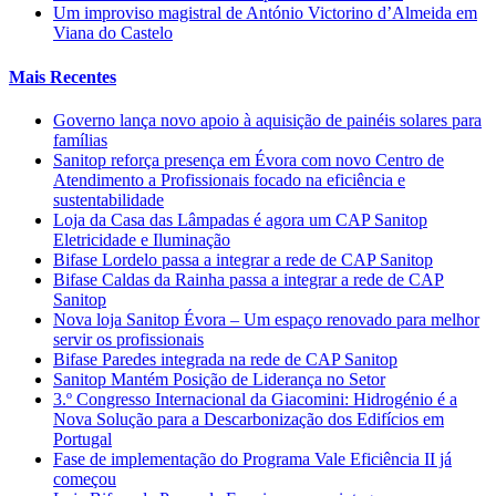
Um improviso magistral de António Victorino d’Almeida em
Viana do Castelo
Mais Recentes
Governo lança novo apoio à aquisição de painéis solares para
famílias
Sanitop reforça presença em Évora com novo Centro de
Atendimento a Profissionais focado na eficiência e
sustentabilidade
Loja da Casa das Lâmpadas é agora um CAP Sanitop
Eletricidade e Iluminação
Bifase Lordelo passa a integrar a rede de CAP Sanitop
Bifase Caldas da Rainha passa a integrar a rede de CAP
Sanitop
Nova loja Sanitop Évora – Um espaço renovado para melhor
servir os profissionais
Bifase Paredes integrada na rede de CAP Sanitop
Sanitop Mantém Posição de Liderança no Setor
3.º Congresso Internacional da Giacomini: Hidrogénio é a
Nova Solução para a Descarbonização dos Edifícios em
Portugal
Fase de implementação do Programa Vale Eficiência II já
começou