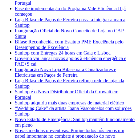
Portugal
Fase de implementação do Programa Vale Eficiência II já
começou
Loja Bifase de Paços de Ferreira passa a integrar a marca
Sanitop
Inauguração Oficial do Novo Conceito de Loja no CAP
Sintra
Bifase Reconhecida com Estatuto PME Excelência pelo
Desempenho de Excelência
Sanitop com Entregas 24 horas em Gaia e Lisboa
Governo vai lançar novos apoios à eficiência energética e
PAE+S cai
Inauguração Nova Loja Bifase para Canalizadores e
Eletricistas em Paços de Ferreira
Loja Bifase de Paços de Ferreira reforça rede de lojas da
Sanitop
Sanitop é o Novo Distribuidor Oficial da Growatt em
Portugal
Sanitop adquiriu mais duas empresas de material elétrico
“Wedding Cake” da artista Joana Vasconcelos com soluções
Sanitop
Novo Estado de Emergência: Sanitop mantém funcionamento
em pleno
Novas medidas preventivas. Porque todos nós temos um
papel importante no combate à propagação do novo