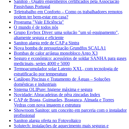
Sanitop - Quatro engenheiros certificados pela Associação
Passivhaus Portugal
Teletrabalho em Conforto – Como os trabalhadores remotos
podem ter bem-estar em casa?
Programa "Vale Eficiência"
O mundo é de todos nós
Grupo Esybox Diver: uma solução "um só equipamento",
altamente segura e eficiente
Sanitop alarga rede de CAP a Sintra
Nova bomba de pressurização Grundfos SCALA1
Bombas de calor ar/água monobloco Argo X3
Seguro e económico: acessórios de soldar SANHA para gases
medicinais- series 4000 e 5000
Termoacumulador solar Latento XXL, com tecnologia de
estratificação por temperatura
Catálogo Piscinas e Tratamento de Águas – Soluções
domésticas e industriais
Sistema OLIPure: higiene máxima e segura
Novidade: Abraçadeiras de pêra zincadas Index
CAP de Braga, Guimarães, Bragança, Almada e Torres
Vedras com nova imagem e estrutura
Showroom Sanitop: um conceito em parceria com o instalador
profissional
Sanitop alarga oferta no Fotovoltaico
Solutech: instalações de aquecimento mais seguras e