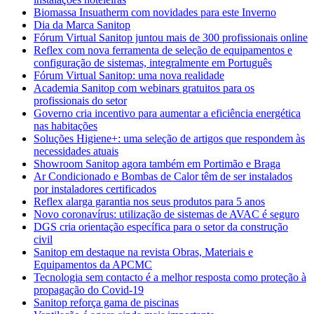
Biomassa Insuatherm com novidades para este Inverno
Dia da Marca Sanitop
Fórum Virtual Sanitop juntou mais de 300 profissionais online
Reflex com nova ferramenta de seleção de equipamentos e
configuração de sistemas, integralmente em Português
Fórum Virtual Sanitop: uma nova realidade
Academia Sanitop com webinars gratuitos para os
profissionais do setor
Governo cria incentivo para aumentar a eficiência energética
nas habitações
Soluções Higiene+: uma seleção de artigos que respondem às
necessidades atuais
Showroom Sanitop agora também em Portimão e Braga
Ar Condicionado e Bombas de Calor têm de ser instalados
por instaladores certificados
Reflex alarga garantia nos seus produtos para 5 anos
Novo coronavírus: utilização de sistemas de AVAC é seguro
DGS cria orientação específica para o setor da construção
civil
Sanitop em destaque na revista Obras, Materiais e
Equipamentos da APCMC
Tecnologia sem contacto é a melhor resposta como proteção à
propagação do Covid-19
Sanitop reforça gama de piscinas