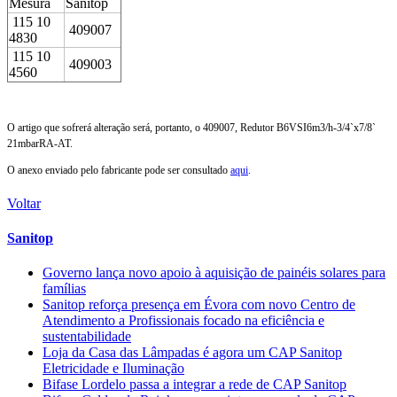
Mesura
Sanitop
115 10
409007
4830
115 10
409003
4560
O artigo que sofrerá alteração será, portanto, o 409007, Redutor B6VSI6m3/h-3/4`x7/8`
21mbarRA-AT.
O anexo enviado pelo fabricante pode ser consultado
aqui
.
Voltar
Sanitop
Governo lança novo apoio à aquisição de painéis solares para
famílias
Sanitop reforça presença em Évora com novo Centro de
Atendimento a Profissionais focado na eficiência e
sustentabilidade
Loja da Casa das Lâmpadas é agora um CAP Sanitop
Eletricidade e Iluminação
Bifase Lordelo passa a integrar a rede de CAP Sanitop