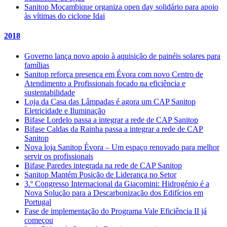
Sanitop Moçambique organiza open day solidário para apoio
às vítimas do ciclone Idai
2018
Governo lança novo apoio à aquisição de painéis solares para
famílias
Sanitop reforça presença em Évora com novo Centro de
Atendimento a Profissionais focado na eficiência e
sustentabilidade
Loja da Casa das Lâmpadas é agora um CAP Sanitop
Eletricidade e Iluminação
Bifase Lordelo passa a integrar a rede de CAP Sanitop
Bifase Caldas da Rainha passa a integrar a rede de CAP
Sanitop
Nova loja Sanitop Évora – Um espaço renovado para melhor
servir os profissionais
Bifase Paredes integrada na rede de CAP Sanitop
Sanitop Mantém Posição de Liderança no Setor
3.º Congresso Internacional da Giacomini: Hidrogénio é a
Nova Solução para a Descarbonização dos Edifícios em
Portugal
Fase de implementação do Programa Vale Eficiência II já
começou