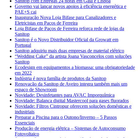
Sanitop com Entregas 24 horas em Gaia e Lisboa
Governo vai lançar novos apoios à eficiência energética e
PAE+S cai
Inauguração Nova Loja Bifase para Canalizadores e
Eletricistas em Paços de Ferreira
Loja Bifase de Paços de Ferreira reforça rede de lojas da
Sanitop
Sanitop é o Novo Distribuidor Oficial da Growatt em
Portugal
Sanitop adquiriu mais duas empresas de material elétrico
“Wedding Cake” da artista Joana Vasconcelos com soluções
Sanitop
Ecodesign em equipamentos a biomassa: uma obrigatoriedade
em 2022
Indústria é nova família de produtos da Sanitop
Renovação da Sanitop de Aveiro integra também mais um
espaço de Showroom
Novidade: Desinfetantes para AVAC Imporquímica
Novidade: Balança digital Mastercool para gases fluorados
Novidade: Filtros Cintropur oferecem soluções domésticas e
industriais
Preparar a Piscina para o Outono/Inverno – 5 Passos
Essenciais
Produção de energia elétrica – Sistemas de Autoconsumo
Fotovoltaico