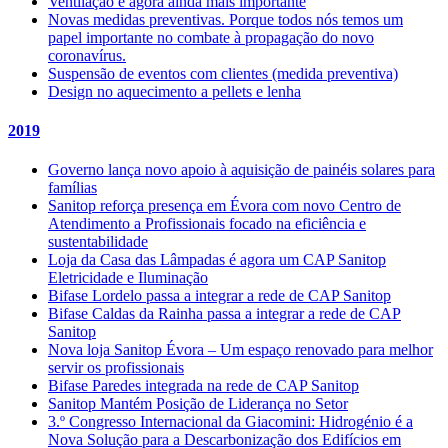
Ventilação é agora ainda mais importante
Novas medidas preventivas. Porque todos nós temos um
papel importante no combate à propagação do novo
coronavírus.
Suspensão de eventos com clientes (medida preventiva)
Design no aquecimento a pellets e lenha
2019
Governo lança novo apoio à aquisição de painéis solares para
famílias
Sanitop reforça presença em Évora com novo Centro de
Atendimento a Profissionais focado na eficiência e
sustentabilidade
Loja da Casa das Lâmpadas é agora um CAP Sanitop
Eletricidade e Iluminação
Bifase Lordelo passa a integrar a rede de CAP Sanitop
Bifase Caldas da Rainha passa a integrar a rede de CAP
Sanitop
Nova loja Sanitop Évora – Um espaço renovado para melhor
servir os profissionais
Bifase Paredes integrada na rede de CAP Sanitop
Sanitop Mantém Posição de Liderança no Setor
3.º Congresso Internacional da Giacomini: Hidrogénio é a
Nova Solução para a Descarbonização dos Edifícios em