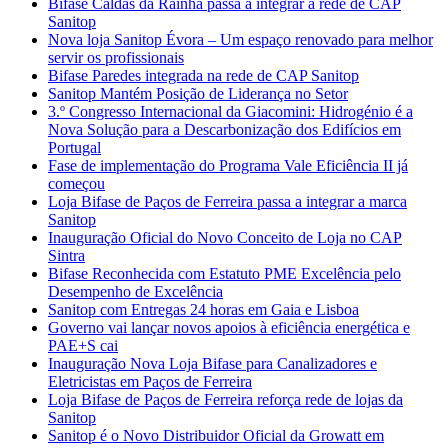
Bifase Caldas da Rainha passa a integrar a rede de CAP
Sanitop
Nova loja Sanitop Évora – Um espaço renovado para melhor
servir os profissionais
Bifase Paredes integrada na rede de CAP Sanitop
Sanitop Mantém Posição de Liderança no Setor
3.º Congresso Internacional da Giacomini: Hidrogénio é a
Nova Solução para a Descarbonização dos Edifícios em
Portugal
Fase de implementação do Programa Vale Eficiência II já
começou
Loja Bifase de Paços de Ferreira passa a integrar a marca
Sanitop
Inauguração Oficial do Novo Conceito de Loja no CAP
Sintra
Bifase Reconhecida com Estatuto PME Excelência pelo
Desempenho de Excelência
Sanitop com Entregas 24 horas em Gaia e Lisboa
Governo vai lançar novos apoios à eficiência energética e
PAE+S cai
Inauguração Nova Loja Bifase para Canalizadores e
Eletricistas em Paços de Ferreira
Loja Bifase de Paços de Ferreira reforça rede de lojas da
Sanitop
Sanitop é o Novo Distribuidor Oficial da Growatt em