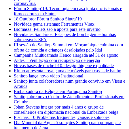
coronavírus.
Fórum Sanitop’19: Tecnologia em casa junta profissionais e
fornecedores em Sintra
18|Outubro: Fórum Sanitop Sintra’19
Novidade gama sistemas: Ferramentas Virax
Biomassa: Pellets são a aposta para este inverno
Novidades Sanitários: Estações de bombagem e bombas
submersíveis SFA
III sessão do Sanitop Summit em Moçambique culmina com
oferta de comida a crianças desalojadas pelo Idaí
Campanha Multicamada Henco alargada até 31 de agosto
Aldes – Ventilação com recuperação de energia
Novas bases de duche b10: design, higiene e qualidade
Rinno apresenta nova gama de móveis para casas de banho
Sanitop lança novo vídeo Institucional
Sanitop junta colaboradores num grande convívio em Viseu e
Arouca
Embaixadora da Bélgica em Portugal na Sanitop
Sanitop abre novo Centro de Atendimento a Profissionais em
Coimbra
Johan Stevens integra por mais 4 anos o grupo de
conselheiros em diplomacia nacional da Embaixada belga
Piscinas: 10 Problemas frequentes, causas e soluções
Dia Mundial da Água: 5 soluções Sanitop para poupança e
tratamento de água