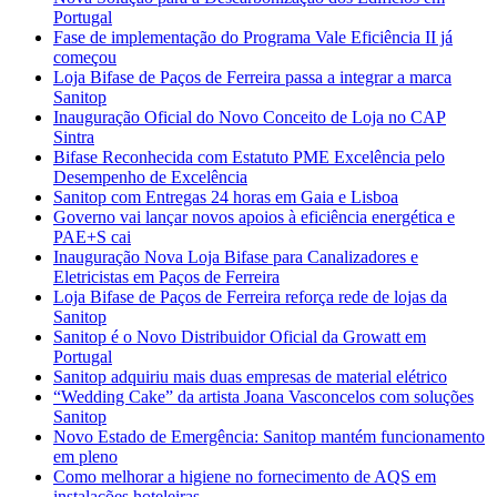
Portugal
Fase de implementação do Programa Vale Eficiência II já
começou
Loja Bifase de Paços de Ferreira passa a integrar a marca
Sanitop
Inauguração Oficial do Novo Conceito de Loja no CAP
Sintra
Bifase Reconhecida com Estatuto PME Excelência pelo
Desempenho de Excelência
Sanitop com Entregas 24 horas em Gaia e Lisboa
Governo vai lançar novos apoios à eficiência energética e
PAE+S cai
Inauguração Nova Loja Bifase para Canalizadores e
Eletricistas em Paços de Ferreira
Loja Bifase de Paços de Ferreira reforça rede de lojas da
Sanitop
Sanitop é o Novo Distribuidor Oficial da Growatt em
Portugal
Sanitop adquiriu mais duas empresas de material elétrico
“Wedding Cake” da artista Joana Vasconcelos com soluções
Sanitop
Novo Estado de Emergência: Sanitop mantém funcionamento
em pleno
Como melhorar a higiene no fornecimento de AQS em
instalações hoteleiras