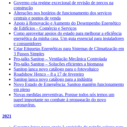
Governo cria regime excecional de revisão de preços na
construção
Alterações nos horários de funcionamento dos serviços
centrais e pontos de venda
Apoio à Renovação e Aumento do Desempenho Energético
de Edifícios – Comércio e Serviços
Como aproveitar apoios do estado para melhorar a eficiência
energética da minha casa. Um guia essencial para instaladores
e consumidores
Criar Etiquetas Energéticas para Sistemas de Climatização em
3 Passos Simples
Pro-talks Sanitop – Ventilação Mecânica Controlada
Pro-talks Sanitop – Soluções eficientes a biomassa
Sanitop lança novo catálogo para o fotovoltaico
Roadshow Henco – 8 a 17 de fevereiro
Sanitop lança novo catálogo para a indústria
Novo Estado de Emergência: Sanitop mantém funcionamento
em pleno
Novas medidas preventivas. Porque todos nós temos um
papel importante no combate à propagação do novo
coronavírus.
2021