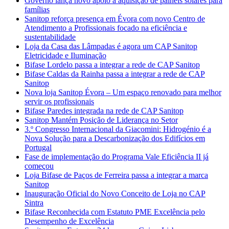
Governo lança novo apoio à aquisição de painéis solares para
famílias
Sanitop reforça presença em Évora com novo Centro de
Atendimento a Profissionais focado na eficiência e
sustentabilidade
Loja da Casa das Lâmpadas é agora um CAP Sanitop
Eletricidade e Iluminação
Bifase Lordelo passa a integrar a rede de CAP Sanitop
Bifase Caldas da Rainha passa a integrar a rede de CAP
Sanitop
Nova loja Sanitop Évora – Um espaço renovado para melhor
servir os profissionais
Bifase Paredes integrada na rede de CAP Sanitop
Sanitop Mantém Posição de Liderança no Setor
3.º Congresso Internacional da Giacomini: Hidrogénio é a
Nova Solução para a Descarbonização dos Edifícios em
Portugal
Fase de implementação do Programa Vale Eficiência II já
começou
Loja Bifase de Paços de Ferreira passa a integrar a marca
Sanitop
Inauguração Oficial do Novo Conceito de Loja no CAP
Sintra
Bifase Reconhecida com Estatuto PME Excelência pelo
Desempenho de Excelência