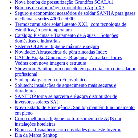
Nova bomba de pressurização Grundfos SCALA1
Bombas de calor ar/água monobloco Argo X3
Seguro e económico: acessórios de soldar SANHA para gases
medicinais- series 4000 e 5000
Termoacumulador solar Latento XXL, com tecnologia de
estratificação por temperatura
Catálogo Piscinas e Tratamento de Águas – Soluções
domésticas e industriais
Sistema OLIPure: higiene máxima e segura
Novidade: Abraçadeiras de pêra zincadas Index
CAP de Braga, Guimarães, Bragança, Almada e Torres
Vedras com nova imagem e estrutura
Showroom Sanitop: um conceito em parceria com o instalador
profissional
Sanitop alarga oferta no Fotovoltaico
Solutech: instalações de aquecimento mais seguras e
duradouras
SANITOP torna-se parceira e é agora distribuidor de
inversores solares SAJ
Novo Estado de Emergência: Sanitop mantém funcionamento
em pleno
Como melhorar a higiene no fornecimento de AQS em
instalações hoteleiras
Biomassa Insuatherm com novidades para este Inverno
Dia da Marca Sanitop