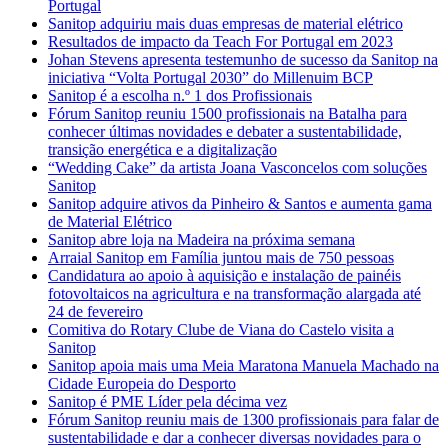
Portugal
Sanitop adquiriu mais duas empresas de material elétrico
Resultados de impacto da Teach For Portugal em 2023
Johan Stevens apresenta testemunho de sucesso da Sanitop na
iniciativa “Volta Portugal 2030” do Millenuim BCP
Sanitop é a escolha n.º 1 dos Profissionais
Fórum Sanitop reuniu 1500 profissionais na Batalha para
conhecer últimas novidades e debater a sustentabilidade,
transição energética e a digitalização
“Wedding Cake” da artista Joana Vasconcelos com soluções
Sanitop
Sanitop adquire ativos da Pinheiro & Santos e aumenta gama
de Material Elétrico
Sanitop abre loja na Madeira na próxima semana
Arraial Sanitop em Família juntou mais de 750 pessoas
Candidatura ao apoio à aquisição e instalação de painéis
fotovoltaicos na agricultura e na transformação alargada até
24 de fevereiro
Comitiva do Rotary Clube de Viana do Castelo visita a
Sanitop
Sanitop apoia mais uma Meia Maratona Manuela Machado na
Cidade Europeia do Desporto
Sanitop é PME Líder pela décima vez
Fórum Sanitop reuniu mais de 1300 profissionais para falar de
sustentabilidade e dar a conhecer diversas novidades para o