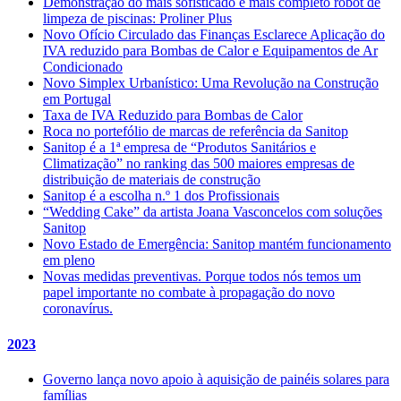
Demonstração do mais sofisticado e mais completo robot de
limpeza de piscinas: Proliner Plus
Novo Ofício Circulado das Finanças Esclarece Aplicação do
IVA reduzido para Bombas de Calor e Equipamentos de Ar
Condicionado
Novo Simplex Urbanístico: Uma Revolução na Construção
em Portugal
Taxa de IVA Reduzido para Bombas de Calor
Roca no portefólio de marcas de referência da Sanitop
Sanitop é a 1ª empresa de “Produtos Sanitários e
Climatização” no ranking das 500 maiores empresas de
distribuição de materiais de construção
Sanitop é a escolha n.º 1 dos Profissionais
“Wedding Cake” da artista Joana Vasconcelos com soluções
Sanitop
Novo Estado de Emergência: Sanitop mantém funcionamento
em pleno
Novas medidas preventivas. Porque todos nós temos um
papel importante no combate à propagação do novo
coronavírus.
2023
Governo lança novo apoio à aquisição de painéis solares para
famílias