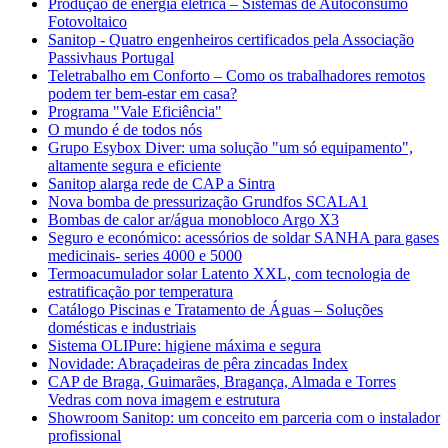
Produção de energia elétrica – Sistemas de Autoconsumo
Fotovoltaico
Sanitop - Quatro engenheiros certificados pela Associação
Passivhaus Portugal
Teletrabalho em Conforto – Como os trabalhadores remotos
podem ter bem-estar em casa?
Programa "Vale Eficiência"
O mundo é de todos nós
Grupo Esybox Diver: uma solução "um só equipamento",
altamente segura e eficiente
Sanitop alarga rede de CAP a Sintra
Nova bomba de pressurização Grundfos SCALA1
Bombas de calor ar/água monobloco Argo X3
Seguro e económico: acessórios de soldar SANHA para gases
medicinais- series 4000 e 5000
Termoacumulador solar Latento XXL, com tecnologia de
estratificação por temperatura
Catálogo Piscinas e Tratamento de Águas – Soluções
domésticas e industriais
Sistema OLIPure: higiene máxima e segura
Novidade: Abraçadeiras de pêra zincadas Index
CAP de Braga, Guimarães, Bragança, Almada e Torres
Vedras com nova imagem e estrutura
Showroom Sanitop: um conceito em parceria com o instalador
profissional