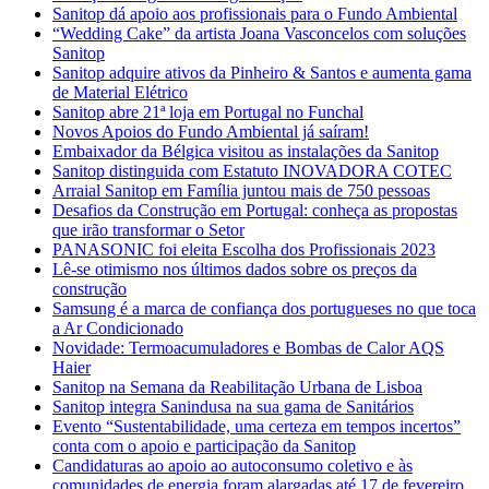
Sanitop dá apoio aos profissionais para o Fundo Ambiental
“Wedding Cake” da artista Joana Vasconcelos com soluções
Sanitop
Sanitop adquire ativos da Pinheiro & Santos e aumenta gama
de Material Elétrico
Sanitop abre 21ª loja em Portugal no Funchal
Novos Apoios do Fundo Ambiental já saíram!
Embaixador da Bélgica visitou as instalações da Sanitop
Sanitop distinguida com Estatuto INOVADORA COTEC
Arraial Sanitop em Família juntou mais de 750 pessoas
Desafios da Construção em Portugal: conheça as propostas
que irão transformar o Setor
PANASONIC foi eleita Escolha dos Profissionais 2023
Lê-se otimismo nos últimos dados sobre os preços da
construção
Samsung é a marca de confiança dos portugueses no que toca
a Ar Condicionado
Novidade: Termoacumuladores e Bombas de Calor AQS
Haier
Sanitop na Semana da Reabilitação Urbana de Lisboa
Sanitop integra Sanindusa na sua gama de Sanitários
Evento “Sustentabilidade, uma certeza em tempos incertos”
conta com o apoio e participação da Sanitop
Candidaturas ao apoio ao autoconsumo coletivo e às
comunidades de energia foram alargadas até 17 de fevereiro