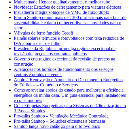
Multicamada Henco: qualitativamente, o melhor tubo!
Novidade: Estações de carregamento para viaturas elétricas
Insuatherm integra soluções de VMC de fluxo duplo
Fórum Sanitop reuniu mais de 1300 profissionais para falar de
sustentabilidade e dar a conhecer diversas novidades para o
setor
Válvulas de ferro fundido Tecofi
Painéis solares térmicos e fotovoltaicos com taxa reduzida de
IVA a partir de 1 de Julho
Presidente da República promulga regime excecional de
revisão de preços nos contratos públicos
Governo cria regime excecional de revisão de preços na
construção
Alterações nos horários de funcionamento dos serviços
centrais e pontos de venda
Apoio à Renovação e Aumento do Desempenho Energético
de Edifícios – Comércio e Serviços
Como aproveitar apoios do estado para melhorar a eficiência
energética da minha casa. Um guia essencial para instaladores
e consumidores
Criar Etiquetas Energéticas para Sistemas de Climatização em
3 Passos Simples
Pro-talks Sanitop – Ventilação Mecânica Controlada
Pro-talks Sanitop – Soluções eficientes a biomassa
Sanitop lança novo catálogo para o fotovoltaico