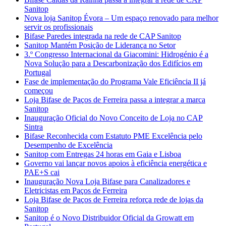
Sanitop
Nova loja Sanitop Évora – Um espaço renovado para melhor
servir os profissionais
Bifase Paredes integrada na rede de CAP Sanitop
Sanitop Mantém Posição de Liderança no Setor
3.º Congresso Internacional da Giacomini: Hidrogénio é a
Nova Solução para a Descarbonização dos Edifícios em
Portugal
Fase de implementação do Programa Vale Eficiência II já
começou
Loja Bifase de Paços de Ferreira passa a integrar a marca
Sanitop
Inauguração Oficial do Novo Conceito de Loja no CAP
Sintra
Bifase Reconhecida com Estatuto PME Excelência pelo
Desempenho de Excelência
Sanitop com Entregas 24 horas em Gaia e Lisboa
Governo vai lançar novos apoios à eficiência energética e
PAE+S cai
Inauguração Nova Loja Bifase para Canalizadores e
Eletricistas em Paços de Ferreira
Loja Bifase de Paços de Ferreira reforça rede de lojas da
Sanitop
Sanitop é o Novo Distribuidor Oficial da Growatt em