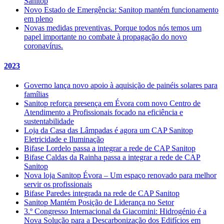
Sanitop
Novo Estado de Emergência: Sanitop mantém funcionamento
em pleno
Novas medidas preventivas. Porque todos nós temos um
papel importante no combate à propagação do novo
coronavírus.
2023
Governo lança novo apoio à aquisição de painéis solares para
famílias
Sanitop reforça presença em Évora com novo Centro de
Atendimento a Profissionais focado na eficiência e
sustentabilidade
Loja da Casa das Lâmpadas é agora um CAP Sanitop
Eletricidade e Iluminação
Bifase Lordelo passa a integrar a rede de CAP Sanitop
Bifase Caldas da Rainha passa a integrar a rede de CAP
Sanitop
Nova loja Sanitop Évora – Um espaço renovado para melhor
servir os profissionais
Bifase Paredes integrada na rede de CAP Sanitop
Sanitop Mantém Posição de Liderança no Setor
3.º Congresso Internacional da Giacomini: Hidrogénio é a
Nova Solução para a Descarbonização dos Edifícios em