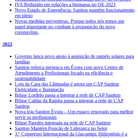
IVA Reduzido em soluções a biomassa no OE 2023
Novo Estado de Emergência: Sanitop mantém funcionamento
em pleno
Novas medidas preventivas. Porque todos nós temos um
papel importante no combate à propagação do novo
coronavírus.
2022
Governo lança novo apoio à aquisição de painéis solares para
famílias
Sanitop reforça presença em Évora com novo Centro de
Atendimento a Profissionais focado na eficiência e
sustentabilidade
Loja da Casa das Lâmpadas é agora um CAP Sanitop
Eletricidade e Iluminação
Bifase Lordelo passa a integrar a rede de CAP Sanitop
Bifase Caldas da Rainha passa a integrar a rede de CAP
Sanitop
Nova loja Sanitop Évora – Um espaço renovado para melhor
servir os profissionais
Bifase Paredes integrada na rede de CAP Sanitop
Sanitop Mantém Posição de Liderança no Setor
3.º Congresso Internacional da Giacomini: Hidrogénio é a