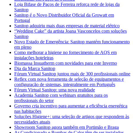
Loja Bifase de Paços de Ferreira reforça rede de lojas da
Sanitop
Sanitop é o Novo Distribuidor Oficial da Growatt em
Portugal
Sanitop adquiriu mais duas empresas de material elétrico
“Wedding Cake” da artista Joana Vasconcelos com soluções
Sanitop
Novo Estado de Emergência: Sanitop mantém funcionamento
em pleno
Como melhorar a higiene no fornecimento de AQS em
instalações hoteleiras
Biomassa Insuatherm com novidades para este Inverno
Dia da Marca Sanitop
Fórum Virtual Sanitop juntou mais de 300 profissionais online
Reflex com nova ferramenta de seleção de equipamentos e
configuração de sistemas, integralmente em Português
Fórum Virtual Sanitop: uma nova realidade
Academia Sanitop com webinars gratuitos para os
profissionais do setor
Governo cria incentivo para aumentar a eficiência energética
nas habitações
Soluções Higiene+: uma seleção de artigos que respondem às
necessidades atuais
Showroom Sanitop agora também em Portimão e Braga
Ar Condicionado e Bombas de Calor têm de ser instalados