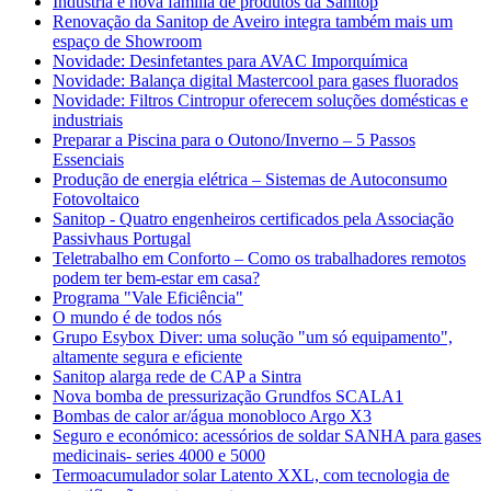
Indústria é nova família de produtos da Sanitop
Renovação da Sanitop de Aveiro integra também mais um
espaço de Showroom
Novidade: Desinfetantes para AVAC Imporquímica
Novidade: Balança digital Mastercool para gases fluorados
Novidade: Filtros Cintropur oferecem soluções domésticas e
industriais
Preparar a Piscina para o Outono/Inverno – 5 Passos
Essenciais
Produção de energia elétrica – Sistemas de Autoconsumo
Fotovoltaico
Sanitop - Quatro engenheiros certificados pela Associação
Passivhaus Portugal
Teletrabalho em Conforto – Como os trabalhadores remotos
podem ter bem-estar em casa?
Programa "Vale Eficiência"
O mundo é de todos nós
Grupo Esybox Diver: uma solução "um só equipamento",
altamente segura e eficiente
Sanitop alarga rede de CAP a Sintra
Nova bomba de pressurização Grundfos SCALA1
Bombas de calor ar/água monobloco Argo X3
Seguro e económico: acessórios de soldar SANHA para gases
medicinais- series 4000 e 5000
Termoacumulador solar Latento XXL, com tecnologia de