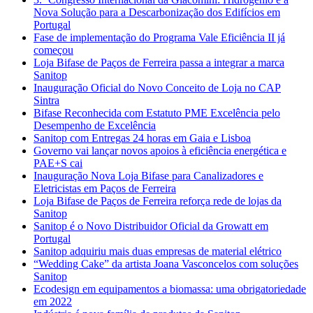
Nova Solução para a Descarbonização dos Edifícios em
Portugal
Fase de implementação do Programa Vale Eficiência II já
começou
Loja Bifase de Paços de Ferreira passa a integrar a marca
Sanitop
Inauguração Oficial do Novo Conceito de Loja no CAP
Sintra
Bifase Reconhecida com Estatuto PME Excelência pelo
Desempenho de Excelência
Sanitop com Entregas 24 horas em Gaia e Lisboa
Governo vai lançar novos apoios à eficiência energética e
PAE+S cai
Inauguração Nova Loja Bifase para Canalizadores e
Eletricistas em Paços de Ferreira
Loja Bifase de Paços de Ferreira reforça rede de lojas da
Sanitop
Sanitop é o Novo Distribuidor Oficial da Growatt em
Portugal
Sanitop adquiriu mais duas empresas de material elétrico
“Wedding Cake” da artista Joana Vasconcelos com soluções
Sanitop
Ecodesign em equipamentos a biomassa: uma obrigatoriedade
em 2022