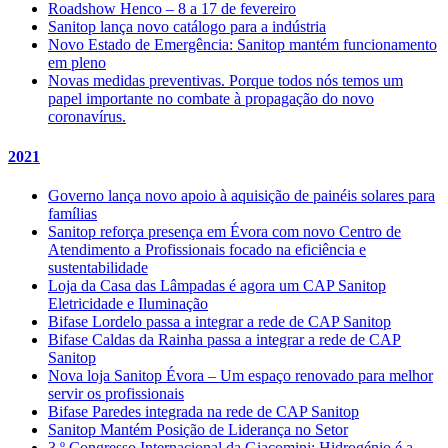
Roadshow Henco – 8 a 17 de fevereiro
Sanitop lança novo catálogo para a indústria
Novo Estado de Emergência: Sanitop mantém funcionamento
em pleno
Novas medidas preventivas. Porque todos nós temos um
papel importante no combate à propagação do novo
coronavírus.
2021
Governo lança novo apoio à aquisição de painéis solares para
famílias
Sanitop reforça presença em Évora com novo Centro de
Atendimento a Profissionais focado na eficiência e
sustentabilidade
Loja da Casa das Lâmpadas é agora um CAP Sanitop
Eletricidade e Iluminação
Bifase Lordelo passa a integrar a rede de CAP Sanitop
Bifase Caldas da Rainha passa a integrar a rede de CAP
Sanitop
Nova loja Sanitop Évora – Um espaço renovado para melhor
servir os profissionais
Bifase Paredes integrada na rede de CAP Sanitop
Sanitop Mantém Posição de Liderança no Setor
3.º Congresso Internacional da Giacomini: Hidrogénio é a