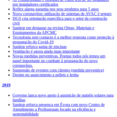
por instaladores certificados
Reflex alarga garantia nos seus produtos para 5 anos
Novo coronavírus: utilização de sistemas de AVAC é seguro
DGS cria orientação específica para o setor da construção
civil
Sanitop em destaque na revista Obras, Materiais e
Equipamentos da APCMC
Tecnologia sem contacto é a melhor resposta como proteção à
propagação do Covid-19
Sanitop reforça gama de piscinas
Ventilação é agora ainda mais importante
Novas medidas preventivas. Porque todos nós temos um
papel importante no combate à propagação do novo
coronavírus.
Suspensão de eventos com clientes (medida preventiva)
Design no aquecimento a pellets e lenha
2019
Governo lança novo apoio à aquisição de painéis solares para
famílias
Sanitop reforça presença em Évora com novo Centro de
Atendimento a Profissionais focado na eficiência e
sustentabilidade