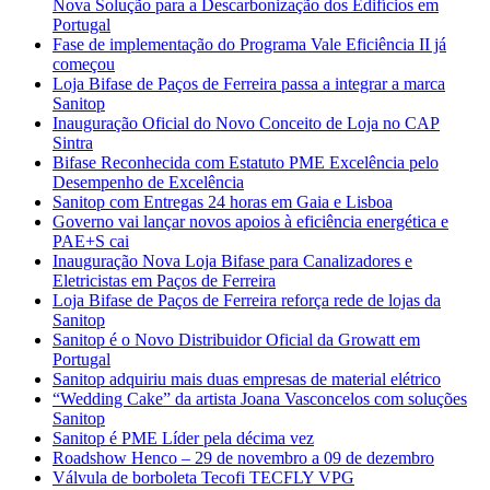
Nova Solução para a Descarbonização dos Edifícios em
Portugal
Fase de implementação do Programa Vale Eficiência II já
começou
Loja Bifase de Paços de Ferreira passa a integrar a marca
Sanitop
Inauguração Oficial do Novo Conceito de Loja no CAP
Sintra
Bifase Reconhecida com Estatuto PME Excelência pelo
Desempenho de Excelência
Sanitop com Entregas 24 horas em Gaia e Lisboa
Governo vai lançar novos apoios à eficiência energética e
PAE+S cai
Inauguração Nova Loja Bifase para Canalizadores e
Eletricistas em Paços de Ferreira
Loja Bifase de Paços de Ferreira reforça rede de lojas da
Sanitop
Sanitop é o Novo Distribuidor Oficial da Growatt em
Portugal
Sanitop adquiriu mais duas empresas de material elétrico
“Wedding Cake” da artista Joana Vasconcelos com soluções
Sanitop
Sanitop é PME Líder pela décima vez
Roadshow Henco – 29 de novembro a 09 de dezembro
Válvula de borboleta Tecofi TECFLY VPG