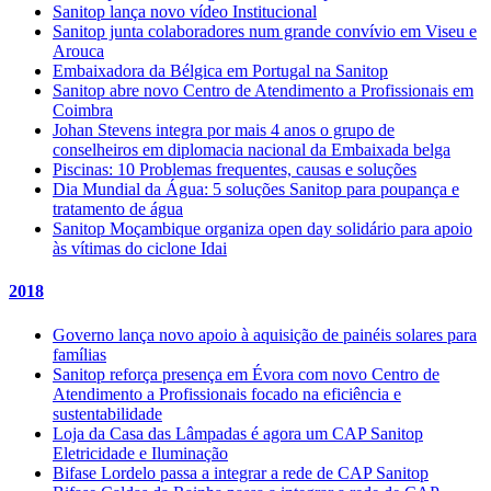
Sanitop lança novo vídeo Institucional
Sanitop junta colaboradores num grande convívio em Viseu e
Arouca
Embaixadora da Bélgica em Portugal na Sanitop
Sanitop abre novo Centro de Atendimento a Profissionais em
Coimbra
Johan Stevens integra por mais 4 anos o grupo de
conselheiros em diplomacia nacional da Embaixada belga
Piscinas: 10 Problemas frequentes, causas e soluções
Dia Mundial da Água: 5 soluções Sanitop para poupança e
tratamento de água
Sanitop Moçambique organiza open day solidário para apoio
às vítimas do ciclone Idai
2018
Governo lança novo apoio à aquisição de painéis solares para
famílias
Sanitop reforça presença em Évora com novo Centro de
Atendimento a Profissionais focado na eficiência e
sustentabilidade
Loja da Casa das Lâmpadas é agora um CAP Sanitop
Eletricidade e Iluminação
Bifase Lordelo passa a integrar a rede de CAP Sanitop