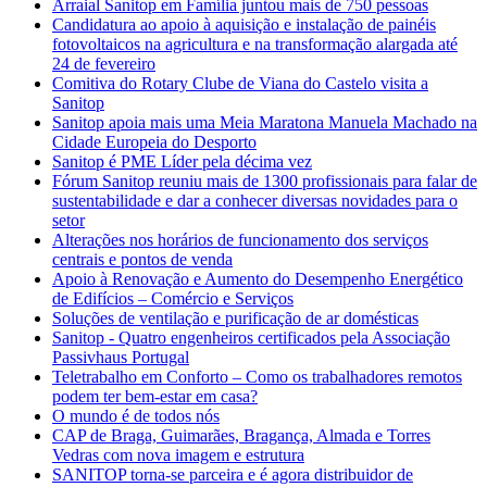
Arraial Sanitop em Família juntou mais de 750 pessoas
Candidatura ao apoio à aquisição e instalação de painéis
fotovoltaicos na agricultura e na transformação alargada até
24 de fevereiro
Comitiva do Rotary Clube de Viana do Castelo visita a
Sanitop
Sanitop apoia mais uma Meia Maratona Manuela Machado na
Cidade Europeia do Desporto
Sanitop é PME Líder pela décima vez
Fórum Sanitop reuniu mais de 1300 profissionais para falar de
sustentabilidade e dar a conhecer diversas novidades para o
setor
Alterações nos horários de funcionamento dos serviços
centrais e pontos de venda
Apoio à Renovação e Aumento do Desempenho Energético
de Edifícios – Comércio e Serviços
Soluções de ventilação e purificação de ar domésticas
Sanitop - Quatro engenheiros certificados pela Associação
Passivhaus Portugal
Teletrabalho em Conforto – Como os trabalhadores remotos
podem ter bem-estar em casa?
O mundo é de todos nós
CAP de Braga, Guimarães, Bragança, Almada e Torres
Vedras com nova imagem e estrutura
SANITOP torna-se parceira e é agora distribuidor de