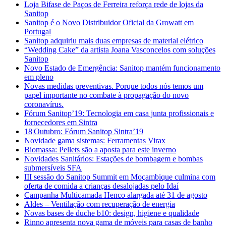
Loja Bifase de Paços de Ferreira reforça rede de lojas da
Sanitop
Sanitop é o Novo Distribuidor Oficial da Growatt em
Portugal
Sanitop adquiriu mais duas empresas de material elétrico
“Wedding Cake” da artista Joana Vasconcelos com soluções
Sanitop
Novo Estado de Emergência: Sanitop mantém funcionamento
em pleno
Novas medidas preventivas. Porque todos nós temos um
papel importante no combate à propagação do novo
coronavírus.
Fórum Sanitop’19: Tecnologia em casa junta profissionais e
fornecedores em Sintra
18|Outubro: Fórum Sanitop Sintra’19
Novidade gama sistemas: Ferramentas Virax
Biomassa: Pellets são a aposta para este inverno
Novidades Sanitários: Estações de bombagem e bombas
submersíveis SFA
III sessão do Sanitop Summit em Moçambique culmina com
oferta de comida a crianças desalojadas pelo Idaí
Campanha Multicamada Henco alargada até 31 de agosto
Aldes – Ventilação com recuperação de energia
Novas bases de duche b10: design, higiene e qualidade
Rinno apresenta nova gama de móveis para casas de banho