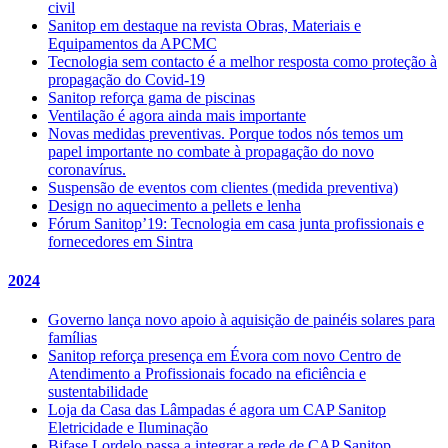
civil
Sanitop em destaque na revista Obras, Materiais e
Equipamentos da APCMC
Tecnologia sem contacto é a melhor resposta como proteção à
propagação do Covid-19
Sanitop reforça gama de piscinas
Ventilação é agora ainda mais importante
Novas medidas preventivas. Porque todos nós temos um
papel importante no combate à propagação do novo
coronavírus.
Suspensão de eventos com clientes (medida preventiva)
Design no aquecimento a pellets e lenha
Fórum Sanitop’19: Tecnologia em casa junta profissionais e
fornecedores em Sintra
2024
Governo lança novo apoio à aquisição de painéis solares para
famílias
Sanitop reforça presença em Évora com novo Centro de
Atendimento a Profissionais focado na eficiência e
sustentabilidade
Loja da Casa das Lâmpadas é agora um CAP Sanitop
Eletricidade e Iluminação
Bifase Lordelo passa a integrar a rede de CAP Sanitop