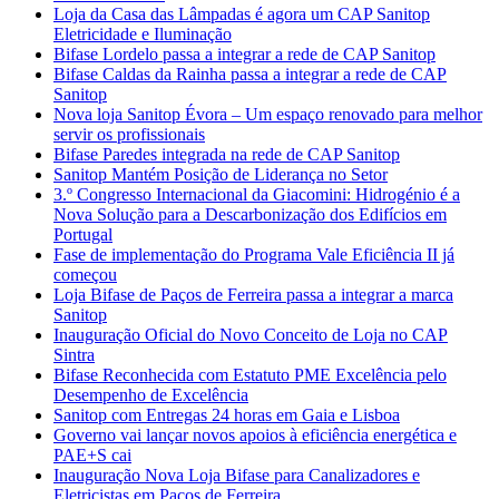
Loja da Casa das Lâmpadas é agora um CAP Sanitop
Eletricidade e Iluminação
Bifase Lordelo passa a integrar a rede de CAP Sanitop
Bifase Caldas da Rainha passa a integrar a rede de CAP
Sanitop
Nova loja Sanitop Évora – Um espaço renovado para melhor
servir os profissionais
Bifase Paredes integrada na rede de CAP Sanitop
Sanitop Mantém Posição de Liderança no Setor
3.º Congresso Internacional da Giacomini: Hidrogénio é a
Nova Solução para a Descarbonização dos Edifícios em
Portugal
Fase de implementação do Programa Vale Eficiência II já
começou
Loja Bifase de Paços de Ferreira passa a integrar a marca
Sanitop
Inauguração Oficial do Novo Conceito de Loja no CAP
Sintra
Bifase Reconhecida com Estatuto PME Excelência pelo
Desempenho de Excelência
Sanitop com Entregas 24 horas em Gaia e Lisboa
Governo vai lançar novos apoios à eficiência energética e
PAE+S cai
Inauguração Nova Loja Bifase para Canalizadores e
Eletricistas em Paços de Ferreira