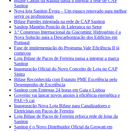
Bifase Caldas da Rainha passa a integrar a rede de CAP
Sanitop
Nova loja Sanitop Évora – Um espaço renovado para melhor
servir os profissionais
Bifase Paredes integrada na rede de CAP Sanitop
Sanitop Mantém Posição de Liderança no Setor
3.º Congresso Internacional da Giacomini: Hidrogénio é a
Nova Solução para a Descarbonização dos Edifícios em
Portugal
Fase de implementação do Programa Vale Eficiência II já
começou
Loja Bifase de Paços de Ferreira passa a integrar a marca
Sanitop
Inauguração Oficial do Novo Conceito de Loja no CAP
Sintra
Bifase Reconhecida com Estatuto PME Excelência pelo
Desempenho de Excelência
Sanitop com Entregas 24 horas em Gaia e Lisboa
Governo vai lançar novos apoios à eficiência energética e
PAE+S cai
Inauguração Nova Loja Bifase para Canalizadores e
Eletricistas em Paços de Ferreira
Loja Bifase de Paços de Ferreira reforça rede de lojas da
Sanitop
Sanitop é o Novo Distribuidor Oficial da Growatt em