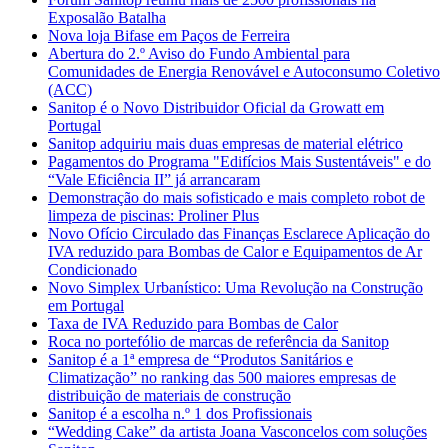
Exposalão Batalha
Nova loja Bifase em Paços de Ferreira
Abertura do 2.º Aviso do Fundo Ambiental para
Comunidades de Energia Renovável e Autoconsumo Coletivo
(ACC)
Sanitop é o Novo Distribuidor Oficial da Growatt em
Portugal
Sanitop adquiriu mais duas empresas de material elétrico
Pagamentos do Programa "Edifícios Mais Sustentáveis" e do
“Vale Eficiência II” já arrancaram
Demonstração do mais sofisticado e mais completo robot de
limpeza de piscinas: Proliner Plus
Novo Ofício Circulado das Finanças Esclarece Aplicação do
IVA reduzido para Bombas de Calor e Equipamentos de Ar
Condicionado
Novo Simplex Urbanístico: Uma Revolução na Construção
em Portugal
Taxa de IVA Reduzido para Bombas de Calor
Roca no portefólio de marcas de referência da Sanitop
Sanitop é a 1ª empresa de “Produtos Sanitários e
Climatização” no ranking das 500 maiores empresas de
distribuição de materiais de construção
Sanitop é a escolha n.º 1 dos Profissionais
“Wedding Cake” da artista Joana Vasconcelos com soluções