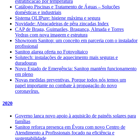
estratificação por temperatura
Catálogo Piscinas e Tratamento de Águas – Soluções
domésticas e industriais
Sistema OLIPure: higiene máxima e segura
Novidade: Abraçadeiras de pêra zincadas Index
CAP de Braga, Guimarães, Bragança, Almada e Torres
Vedras com nova imagem e estrutura
Showroom Sanitop: um conceito em parceria com o instalador
profissional
Sanitop alarga oferta no Fotovoltaico
Solutech: instalações de aquecimento mais seguras e
duradouras
Novo Estado de Emergência: Sanitop mantém funcionamento
em pleno
Novas medidas preventivas. Porque todos nós temos um
papel importante no combate à propagação do novo
coronavírus.
2020
Governo lança novo apoio à aquisição de painéis solares para
famílias
Sanitop reforça presença em Évora com novo Centro de
Atendimento a Profissionais focado na eficiência e
sustentabilidade