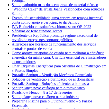
Portugal
Sanitop adquiriu mais duas empresas de material elétrico
“Wedding Cake” da artista Joana Vasconcelos com soluções
Sanitop
Evento “Sustentabilidade, uma certeza em tempos incertos”
conta com o apoio e participação da Sanitop
IVA Reduzido em soluções a biomassa no OE 2023
Válvulas de ferro fundido Tecofi
Presidente da República promulga regime excecional de
revisão de preços nos contratos públicos
Alterações nos horários de funcionamento dos serviços
centrais e pontos de venda
Como aproveitar apoios do estado para melhorar a eficiência
energética da minha casa. Um guia essencial para instaladores
e consumidores
Criar Etiquetas Energéticas para Sistemas de Climatização em
3 Passos Simples
Pro-talks Sanitop – Ventilação Mecânica Controlada
Soluções de ventilação e purificação de ar domésticas
Pro-talks Sanitop – Soluções eficientes a biomassa
Sanitop lança novo catálogo para o fotovoltaico
Roadshow Henco – 8 a 17 de fevereiro
Sanitop lança novo catálogo para a indústria
Preparar a Piscina para o Outono/Inverno – 5 Passos
Essenciais