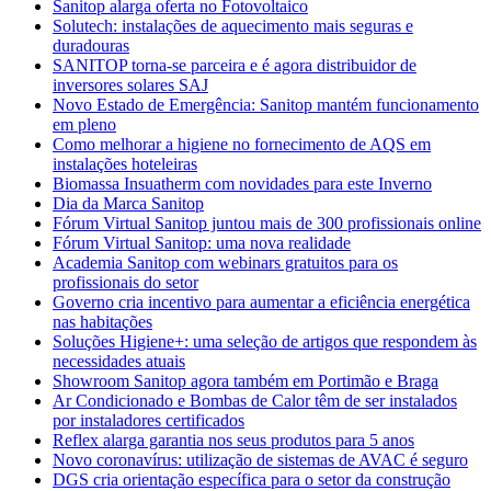
Sanitop alarga oferta no Fotovoltaico
Solutech: instalações de aquecimento mais seguras e
duradouras
SANITOP torna-se parceira e é agora distribuidor de
inversores solares SAJ
Novo Estado de Emergência: Sanitop mantém funcionamento
em pleno
Como melhorar a higiene no fornecimento de AQS em
instalações hoteleiras
Biomassa Insuatherm com novidades para este Inverno
Dia da Marca Sanitop
Fórum Virtual Sanitop juntou mais de 300 profissionais online
Fórum Virtual Sanitop: uma nova realidade
Academia Sanitop com webinars gratuitos para os
profissionais do setor
Governo cria incentivo para aumentar a eficiência energética
nas habitações
Soluções Higiene+: uma seleção de artigos que respondem às
necessidades atuais
Showroom Sanitop agora também em Portimão e Braga
Ar Condicionado e Bombas de Calor têm de ser instalados
por instaladores certificados
Reflex alarga garantia nos seus produtos para 5 anos
Novo coronavírus: utilização de sistemas de AVAC é seguro
DGS cria orientação específica para o setor da construção