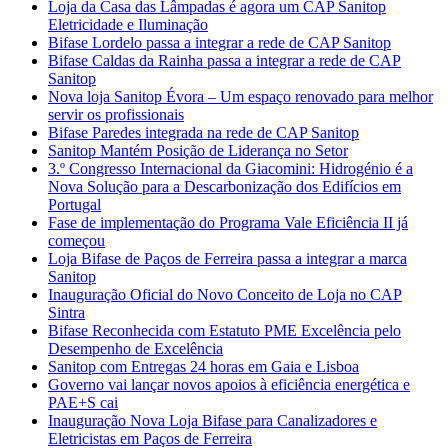
Loja da Casa das Lâmpadas é agora um CAP Sanitop
Eletricidade e Iluminação
Bifase Lordelo passa a integrar a rede de CAP Sanitop
Bifase Caldas da Rainha passa a integrar a rede de CAP
Sanitop
Nova loja Sanitop Évora – Um espaço renovado para melhor
servir os profissionais
Bifase Paredes integrada na rede de CAP Sanitop
Sanitop Mantém Posição de Liderança no Setor
3.º Congresso Internacional da Giacomini: Hidrogénio é a
Nova Solução para a Descarbonização dos Edifícios em
Portugal
Fase de implementação do Programa Vale Eficiência II já
começou
Loja Bifase de Paços de Ferreira passa a integrar a marca
Sanitop
Inauguração Oficial do Novo Conceito de Loja no CAP
Sintra
Bifase Reconhecida com Estatuto PME Excelência pelo
Desempenho de Excelência
Sanitop com Entregas 24 horas em Gaia e Lisboa
Governo vai lançar novos apoios à eficiência energética e
PAE+S cai
Inauguração Nova Loja Bifase para Canalizadores e
Eletricistas em Paços de Ferreira