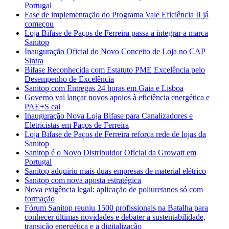
Portugal
Fase de implementação do Programa Vale Eficiência II já
começou
Loja Bifase de Paços de Ferreira passa a integrar a marca
Sanitop
Inauguração Oficial do Novo Conceito de Loja no CAP
Sintra
Bifase Reconhecida com Estatuto PME Excelência pelo
Desempenho de Excelência
Sanitop com Entregas 24 horas em Gaia e Lisboa
Governo vai lançar novos apoios à eficiência energética e
PAE+S cai
Inauguração Nova Loja Bifase para Canalizadores e
Eletricistas em Paços de Ferreira
Loja Bifase de Paços de Ferreira reforça rede de lojas da
Sanitop
Sanitop é o Novo Distribuidor Oficial da Growatt em
Portugal
Sanitop adquiriu mais duas empresas de material elétrico
Sanitop com nova aposta estratégica
Nova exigência legal: aplicação de poliuretanos só com
formação
Fórum Sanitop reuniu 1500 profissionais na Batalha para
conhecer últimas novidades e debater a sustentabilidade,
transição energética e a digitalização