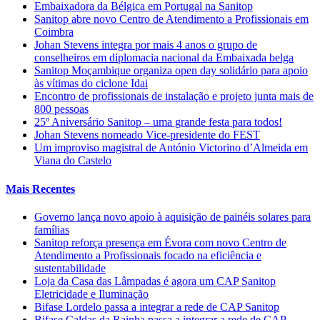
Embaixadora da Bélgica em Portugal na Sanitop
Sanitop abre novo Centro de Atendimento a Profissionais em
Coimbra
Johan Stevens integra por mais 4 anos o grupo de
conselheiros em diplomacia nacional da Embaixada belga
Sanitop Moçambique organiza open day solidário para apoio
às vítimas do ciclone Idai
Encontro de profissionais de instalação e projeto junta mais de
800 pessoas
25º Aniversário Sanitop – uma grande festa para todos!
Johan Stevens nomeado Vice-presidente do FEST
Um improviso magistral de António Victorino d’Almeida em
Viana do Castelo
Mais Recentes
Governo lança novo apoio à aquisição de painéis solares para
famílias
Sanitop reforça presença em Évora com novo Centro de
Atendimento a Profissionais focado na eficiência e
sustentabilidade
Loja da Casa das Lâmpadas é agora um CAP Sanitop
Eletricidade e Iluminação
Bifase Lordelo passa a integrar a rede de CAP Sanitop
Bifase Caldas da Rainha passa a integrar a rede de CAP