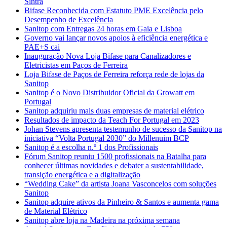
Sintra
Bifase Reconhecida com Estatuto PME Excelência pelo
Desempenho de Excelência
Sanitop com Entregas 24 horas em Gaia e Lisboa
Governo vai lançar novos apoios à eficiência energética e
PAE+S cai
Inauguração Nova Loja Bifase para Canalizadores e
Eletricistas em Paços de Ferreira
Loja Bifase de Paços de Ferreira reforça rede de lojas da
Sanitop
Sanitop é o Novo Distribuidor Oficial da Growatt em
Portugal
Sanitop adquiriu mais duas empresas de material elétrico
Resultados de impacto da Teach For Portugal em 2023
Johan Stevens apresenta testemunho de sucesso da Sanitop na
iniciativa “Volta Portugal 2030” do Millenuim BCP
Sanitop é a escolha n.º 1 dos Profissionais
Fórum Sanitop reuniu 1500 profissionais na Batalha para
conhecer últimas novidades e debater a sustentabilidade,
transição energética e a digitalização
“Wedding Cake” da artista Joana Vasconcelos com soluções
Sanitop
Sanitop adquire ativos da Pinheiro & Santos e aumenta gama
de Material Elétrico
Sanitop abre loja na Madeira na próxima semana