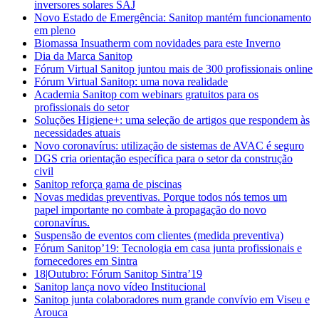
inversores solares SAJ
Novo Estado de Emergência: Sanitop mantém funcionamento
em pleno
Biomassa Insuatherm com novidades para este Inverno
Dia da Marca Sanitop
Fórum Virtual Sanitop juntou mais de 300 profissionais online
Fórum Virtual Sanitop: uma nova realidade
Academia Sanitop com webinars gratuitos para os
profissionais do setor
Soluções Higiene+: uma seleção de artigos que respondem às
necessidades atuais
Novo coronavírus: utilização de sistemas de AVAC é seguro
DGS cria orientação específica para o setor da construção
civil
Sanitop reforça gama de piscinas
Novas medidas preventivas. Porque todos nós temos um
papel importante no combate à propagação do novo
coronavírus.
Suspensão de eventos com clientes (medida preventiva)
Fórum Sanitop’19: Tecnologia em casa junta profissionais e
fornecedores em Sintra
18|Outubro: Fórum Sanitop Sintra’19
Sanitop lança novo vídeo Institucional
Sanitop junta colaboradores num grande convívio em Viseu e
Arouca