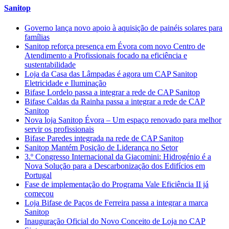
Sanitop
Governo lança novo apoio à aquisição de painéis solares para
famílias
Sanitop reforça presença em Évora com novo Centro de
Atendimento a Profissionais focado na eficiência e
sustentabilidade
Loja da Casa das Lâmpadas é agora um CAP Sanitop
Eletricidade e Iluminação
Bifase Lordelo passa a integrar a rede de CAP Sanitop
Bifase Caldas da Rainha passa a integrar a rede de CAP
Sanitop
Nova loja Sanitop Évora – Um espaço renovado para melhor
servir os profissionais
Bifase Paredes integrada na rede de CAP Sanitop
Sanitop Mantém Posição de Liderança no Setor
3.º Congresso Internacional da Giacomini: Hidrogénio é a
Nova Solução para a Descarbonização dos Edifícios em
Portugal
Fase de implementação do Programa Vale Eficiência II já
começou
Loja Bifase de Paços de Ferreira passa a integrar a marca
Sanitop
Inauguração Oficial do Novo Conceito de Loja no CAP