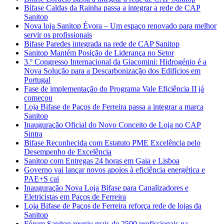
Bifase Caldas da Rainha passa a integrar a rede de CAP
Sanitop
Nova loja Sanitop Évora – Um espaço renovado para melhor
servir os profissionais
Bifase Paredes integrada na rede de CAP Sanitop
Sanitop Mantém Posição de Liderança no Setor
3.º Congresso Internacional da Giacomini: Hidrogénio é a
Nova Solução para a Descarbonização dos Edifícios em
Portugal
Fase de implementação do Programa Vale Eficiência II já
começou
Loja Bifase de Paços de Ferreira passa a integrar a marca
Sanitop
Inauguração Oficial do Novo Conceito de Loja no CAP
Sintra
Bifase Reconhecida com Estatuto PME Excelência pelo
Desempenho de Excelência
Sanitop com Entregas 24 horas em Gaia e Lisboa
Governo vai lançar novos apoios à eficiência energética e
PAE+S cai
Inauguração Nova Loja Bifase para Canalizadores e
Eletricistas em Paços de Ferreira
Loja Bifase de Paços de Ferreira reforça rede de lojas da
Sanitop
Fórum Sanitop reuniu mais de 2500 profissionais na