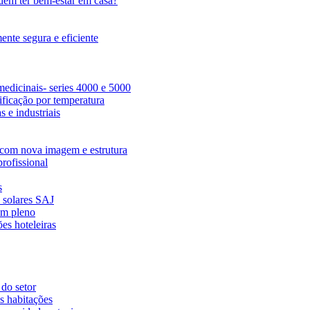
dem ter bem-estar em casa?
nte segura e eficiente
edicinais- series 4000 e 5000
ficação por temperatura
 e industriais
com nova imagem e estrutura
rofissional
s
s solares SAJ
em pleno
es hoteleiras
 do setor
s habitações