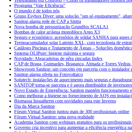
Teletrabalho em Conforto – Como os trabalhadores remotos po
Programa "Vale Eficiência"
O mundo é de todos nós
Grupo Esybox Diver: uma solução "um só equipamento", altame
Sanitop alarga rede de CAP a Sintra
Nova bomba de pressurização Grundfos SCALA1
Bombas de calor ar/água monobloco Argo X3
Seguro e económico: acessórios de soldar SANHA para gases m
Termoacumulador solar Latento XXL, com tecnologia de estrati
Catálogo Piscinas e Tratamento de Águas – Soluções domésticas
Sistema OLIPure: higiene máxima e segura
Novidade: Abraçadeiras de pêra zincadas Index
CAP de Braga, Guimarães, Bragança, Almada e Torres Vedras 
Showroom Sanitop: um conceito em parceria com o instalador p
Sanitop alarga oferta no Fotovoltaico
Solutech: instalações de aquecimento mais seguras e duradoura
SANITOP torna-se parceira e é agora distribuidor de inversore
Novo Estado de Emergência: Sanitop mantém funcionamento 
Como melhorar a higiene no fornecimento de AQS em instalaçõ
Biomassa Insuatherm com novidades para este Inverno
Dia da Marca Sanitop
Fórum Virtual Sanitop juntou mais de 300 profissionais online
Fórum Virtual Sanitop: uma nova realidade
Academia Sanitop com webinars gratuitos para os profissionais
Governo cria incentivo para aumentar a eficiência energética na