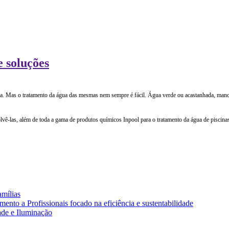
e soluções
na. Mas o tratamento da água das mesmas nem sempre é fácil. Água verde ou acastanhada, mancha
olvê-las, além de toda a gama de produtos químicos Inpool para o tratamento da água de piscina
amílias
nto a Profissionais focado na eficiência e sustentabilidade
ade e Iluminação