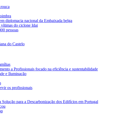
Arouca
Coimbra
s em diplomacia nacional da Embaixada belga
vítimas do ciclone Idai
 800 pessoas
iana do Castelo
amílias
nto a Profissionais focado na eficiência e sustentabilidade
ade e Iluminação
p
vir os profissionais
a Solução para a Descarbonização dos Edifícios em Portugal
eçou
op