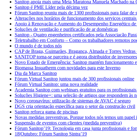
Sanitop apoia mais uma Meia Maratona Manuela Machado na 
Sanitop é PME Líder pela décima vez
Fórum Sanitop reuniu mais de 1300 profissionais para falar de s
Alterações nos horários de funcionamento dos serviços centrais
Apoio à Renovação e Aumento do Desempenho Energético de E
Soluções de ventilação e purificação de ar domésticas
Sanitop - Quatro engenheiros certificados pela Associação Pass
Teletrabalho em Conforto – Como os trabalhadores remotos po
O mundo é de todos nós
CAP de Braga, Guimarães, Bragança, Almada e Torres Vedras 
SANITOP torna-se parceira e é agora distribuidor de inversore
Novo Estado de Emergência: Sanitop mantém funcionamento 
Biomassa Insuatherm com novidades para este Inverno
Dia da Marca Sanitop
Fórum Virtual Sanitop juntou mais de 300 profissionais online
Fórum Virtual Sanitop: uma nova realidade
Academia Sanitop com webinars gratuitos para os profissionais
Soluções Higiene+: uma seleção de artigos que respondem às n
Novo coronavírus: utilização de sistemas de AVAC é seguro
DGS cria orientação específica para o setor da construção civil
Sanitop reforça gama de piscinas
Novas medidas preventivas. Porque todos nós temos um papel 
Suspensão de eventos com clientes (medida preventiva)
Fórum Sanitop’19: Tecnologia em casa junta profissionais e fo
18|Outubro: Fórum Sanitop Sintra’19