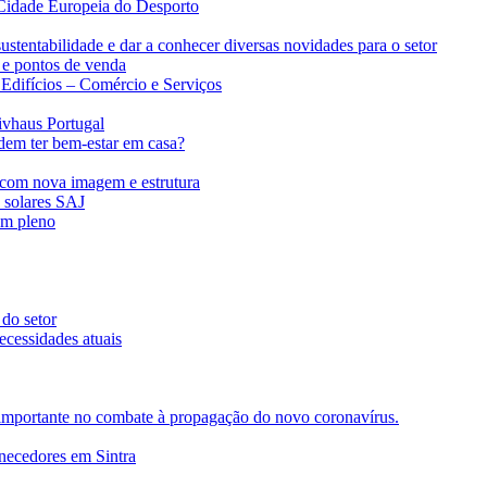
Cidade Europeia do Desporto
ustentabilidade e dar a conhecer diversas novidades para o setor
 e pontos de venda
difícios – Comércio e Serviços
ivhaus Portugal
dem ter bem-estar em casa?
com nova imagem e estrutura
s solares SAJ
em pleno
 do setor
ecessidades atuais
importante no combate à propagação do novo coronavírus.
rnecedores em Sintra