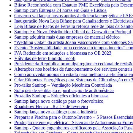
Bifase Reconhecida com Estatuto PME Excelência pelo Desem
Sanitop com Entregas 24 horas em Gaia e Lisboa
Governo vai lançar novos apoios à eficiência energética e PAE
Inauguração Nova Loja Bifase para Canalizadores e Eletricista
Loja Bifase de Paços de Ferreira reforça rede de lojas da Sanit
Sanitop é o Novo Distribuidor Oficial da Growatt em Portugal
Sanitop adquiriu mais duas empresas de material elétrico
“Wedding Cake” da artista Joana Vasconcelos com soluções Sa
Evento “Sustentabilidade, uma certeza em tempos incertos” con
IVA Reduzido em soluções a biomassa no OE 2023
Válvulas de ferro fundido Tecofi
Presidente da República promulga regime excecional de revisão
Alterações nos horários de funcionamento dos serviços centrais
Como aproveitar apoios do estado para melhorar a eficiência en
Criar Etiquetas Energéticas para Sistemas de Climatização em 
Pro-talks Sanitop – Ventilação Mecânica Controlada
Soluções de ventilação e purificação de ar domésticas
Pro-talks Sanitop – Soluções eficientes a biomassa
Sanitop lança novo catálogo para o fotovoltaico
Roadshow Henco – 8 a 17 de fevereiro
Sanitop lança novo catálogo para a indústria
Preparar a Piscina para o Outono/Inverno – 5 Passos Essenciais
Produção de energia elétrica – Sistemas de Autoconsumo Fotov
Sanitop - Quatro engenheiros certificados pela Associação Pass