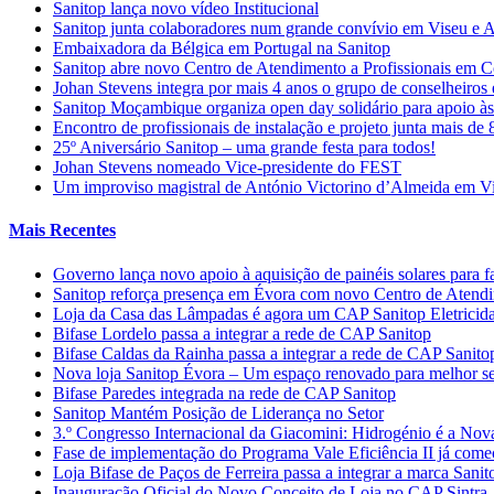
Sanitop lança novo vídeo Institucional
Sanitop junta colaboradores num grande convívio em Viseu e 
Embaixadora da Bélgica em Portugal na Sanitop
Sanitop abre novo Centro de Atendimento a Profissionais em 
Johan Stevens integra por mais 4 anos o grupo de conselheiro
Sanitop Moçambique organiza open day solidário para apoio às 
Encontro de profissionais de instalação e projeto junta mais de
25º Aniversário Sanitop – uma grande festa para todos!
Johan Stevens nomeado Vice-presidente do FEST
Um improviso magistral de António Victorino d’Almeida em V
Mais Recentes
Governo lança novo apoio à aquisição de painéis solares para f
Sanitop reforça presença em Évora com novo Centro de Atendime
Loja da Casa das Lâmpadas é agora um CAP Sanitop Eletricid
Bifase Lordelo passa a integrar a rede de CAP Sanitop
Bifase Caldas da Rainha passa a integrar a rede de CAP Sanito
Nova loja Sanitop Évora – Um espaço renovado para melhor ser
Bifase Paredes integrada na rede de CAP Sanitop
Sanitop Mantém Posição de Liderança no Setor
3.º Congresso Internacional da Giacomini: Hidrogénio é a Nov
Fase de implementação do Programa Vale Eficiência II já com
Loja Bifase de Paços de Ferreira passa a integrar a marca Sanit
Inauguração Oficial do Novo Conceito de Loja no CAP Sintra