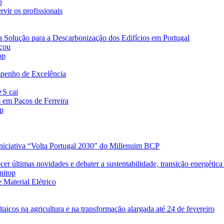
p
vir os profissionais
a Solução para a Descarbonização dos Edifícios em Portugal
eçou
op
penho de Excelência
+S cai
s em Paços de Ferreira
op
iniciativa “Volta Portugal 2030” do Millenuim BCP
r últimas novidades e debater a sustentabilidade, transição energética 
nitop
 Material Elétrico
taicos na agricultura e na transformação alargada até 24 de fevereiro