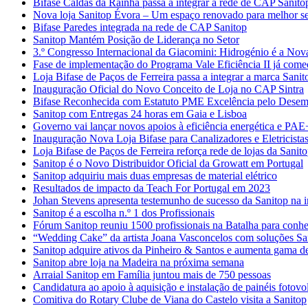
Bifase Caldas da Rainha passa a integrar a rede de CAP Sanito
Nova loja Sanitop Évora – Um espaço renovado para melhor ser
Bifase Paredes integrada na rede de CAP Sanitop
Sanitop Mantém Posição de Liderança no Setor
3.º Congresso Internacional da Giacomini: Hidrogénio é a Nov
Fase de implementação do Programa Vale Eficiência II já com
Loja Bifase de Paços de Ferreira passa a integrar a marca Sanit
Inauguração Oficial do Novo Conceito de Loja no CAP Sintra
Bifase Reconhecida com Estatuto PME Excelência pelo Desem
Sanitop com Entregas 24 horas em Gaia e Lisboa
Governo vai lançar novos apoios à eficiência energética e PAE
Inauguração Nova Loja Bifase para Canalizadores e Eletricista
Loja Bifase de Paços de Ferreira reforça rede de lojas da Sanit
Sanitop é o Novo Distribuidor Oficial da Growatt em Portugal
Sanitop adquiriu mais duas empresas de material elétrico
Resultados de impacto da Teach For Portugal em 2023
Johan Stevens apresenta testemunho de sucesso da Sanitop na 
Sanitop é a escolha n.º 1 dos Profissionais
Fórum Sanitop reuniu 1500 profissionais na Batalha para conhece
“Wedding Cake” da artista Joana Vasconcelos com soluções Sa
Sanitop adquire ativos da Pinheiro & Santos e aumenta gama de
Sanitop abre loja na Madeira na próxima semana
Arraial Sanitop em Família juntou mais de 750 pessoas
Candidatura ao apoio à aquisição e instalação de painéis fotovol
Comitiva do Rotary Clube de Viana do Castelo visita a Sanitop