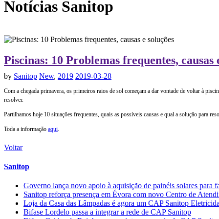
Notícias
Sanitop
Piscinas: 10 Problemas frequentes, causas 
by
Sanitop
New
,
2019
2019-03-28
Com a chegada primavera, os primeiros raios de sol começam a dar vontade de voltar à pisci
resolver.
Partilhamos hoje 10 situações frequentes, quais as possíveis causas e qual a solução para res
Toda a informação
aqui
.
Voltar
Sanitop
Governo lança novo apoio à aquisição de painéis solares para f
Sanitop reforça presença em Évora com novo Centro de Atendime
Loja da Casa das Lâmpadas é agora um CAP Sanitop Eletricid
Bifase Lordelo passa a integrar a rede de CAP Sanitop