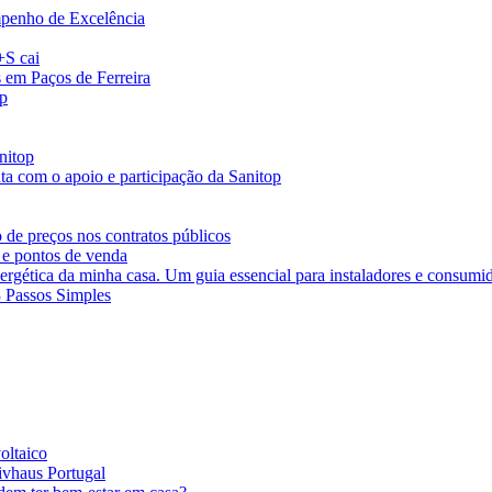
penho de Excelência
+S cai
s em Paços de Ferreira
op
nitop
ta com o apoio e participação da Sanitop
 de preços nos contratos públicos
 e pontos de venda
ergética da minha casa. Um guia essencial para instaladores e consumi
3 Passos Simples
oltaico
ivhaus Portugal