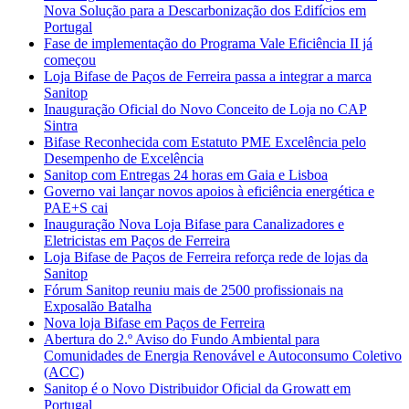
Nova Solução para a Descarbonização dos Edifícios em
Portugal
Fase de implementação do Programa Vale Eficiência II já
começou
Loja Bifase de Paços de Ferreira passa a integrar a marca
Sanitop
Inauguração Oficial do Novo Conceito de Loja no CAP
Sintra
Bifase Reconhecida com Estatuto PME Excelência pelo
Desempenho de Excelência
Sanitop com Entregas 24 horas em Gaia e Lisboa
Governo vai lançar novos apoios à eficiência energética e
PAE+S cai
Inauguração Nova Loja Bifase para Canalizadores e
Eletricistas em Paços de Ferreira
Loja Bifase de Paços de Ferreira reforça rede de lojas da
Sanitop
Fórum Sanitop reuniu mais de 2500 profissionais na
Exposalão Batalha
Nova loja Bifase em Paços de Ferreira
Abertura do 2.º Aviso do Fundo Ambiental para
Comunidades de Energia Renovável e Autoconsumo Coletivo
(ACC)
Sanitop é o Novo Distribuidor Oficial da Growatt em
Portugal