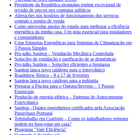
Presidente da República promulga regime excecional de
revisão de preços nos contratos públicos
Alterações nos horários de funcionamento dos serviços
centrais e pontos de venda
Como aproveitar apoios do estado para melhorar a eficiência
energética da minha casa. Um guia essencial para instaladores
e consumidores
Criar Etiquetas Energéticas para Sistemas de Climatização em
3 Passos Simples
Pro-talks Sanitop – Ventilação Mecânica Controlada
Soluções de ventilação e purificação de ar domésticas
Pro-talks Sanitop – Soluções eficientes a biomassa
Sanitop lança novo catálogo para o fotovoltaico
Roadshow Henco – 8 a 17 de fevereiro
Sanitop lança novo catálogo para a indústria
Preparar a Piscina para o Outono/Inverno – 5 Passos
Essenciais
Produção de energia elétrica – Sistemas de Autoconsumo
Fotovoltaico
Sanitop - Quatro engenheiros certificados pela Associação
Passivhaus Portugal
Teletrabalho em Conforto – Como os trabalhadores remotos
podem ter bem-estar em casa?
Programa "Vale Eficiência"
O mundo é de todos nós