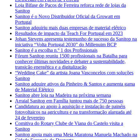
Loja Bifase de Paços de Ferreira reforça rede de lojas da
Sanitop
Sanitop é o Novo Distribuidor Oficial da Growatt em
Portugal
Sanitop adquiriu mais duas empresas de material elétrico
Resultados de impacto da Teach For Portugal em 2023
Johan Stevens apresenta testemunho de sucesso da Sanitop na
iniciativa “Volta Portugal 2030” do Millenuim BCP
Sanitop é a escolha n.º 1 dos Profissionais
Fórum Sanitop reuniu 1500 profissionais na Batalha para
conhecer últimas novidades e debater a sustentabilidade,
transição energética e a digitalização
“Wedding Cake” da artista Joana Vasconcelos com soluções
Sanitop
Sanitop adquire ativos da Pinheiro & Santos e aumenta gama
de Material Elétrico
Sanitop abre loja na Madeira na próxima semana
Arraial Sanitop em Família juntou mais de 750 pessoas
Candidatura ao apoio à aquisição e instalação de painéis
fotovoltaicos na agricultura e na transformação alargada até
24 de fevereiro
Comitiva do Rotary Clube de Viana do Castelo visita a
Sanitop
Sanitop apoia mais uma Meia Maratona Manuela Machado na