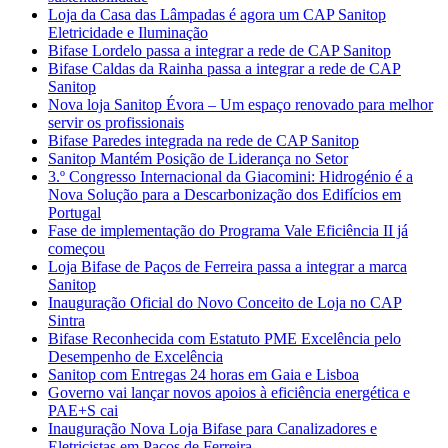
Loja da Casa das Lâmpadas é agora um CAP Sanitop
Eletricidade e Iluminação
Bifase Lordelo passa a integrar a rede de CAP Sanitop
Bifase Caldas da Rainha passa a integrar a rede de CAP
Sanitop
Nova loja Sanitop Évora – Um espaço renovado para melhor
servir os profissionais
Bifase Paredes integrada na rede de CAP Sanitop
Sanitop Mantém Posição de Liderança no Setor
3.º Congresso Internacional da Giacomini: Hidrogénio é a
Nova Solução para a Descarbonização dos Edifícios em
Portugal
Fase de implementação do Programa Vale Eficiência II já
começou
Loja Bifase de Paços de Ferreira passa a integrar a marca
Sanitop
Inauguração Oficial do Novo Conceito de Loja no CAP
Sintra
Bifase Reconhecida com Estatuto PME Excelência pelo
Desempenho de Excelência
Sanitop com Entregas 24 horas em Gaia e Lisboa
Governo vai lançar novos apoios à eficiência energética e
PAE+S cai
Inauguração Nova Loja Bifase para Canalizadores e
Eletricistas em Paços de Ferreira