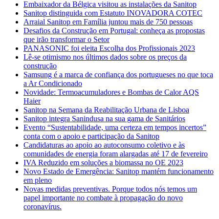
Embaixador da Bélgica visitou as instalações da Sanitop
Sanitop distinguida com Estatuto INOVADORA COTEC
Arraial Sanitop em Família juntou mais de 750 pessoas
Desafios da Construção em Portugal: conheça as propostas
que irão transformar o Setor
PANASONIC foi eleita Escolha dos Profissionais 2023
Lê-se otimismo nos últimos dados sobre os preços da
construção
Samsung é a marca de confiança dos portugueses no que toca
a Ar Condicionado
Novidade: Termoacumuladores e Bombas de Calor AQS
Haier
Sanitop na Semana da Reabilitação Urbana de Lisboa
Sanitop integra Sanindusa na sua gama de Sanitários
Evento “Sustentabilidade, uma certeza em tempos incertos”
conta com o apoio e participação da Sanitop
Candidaturas ao apoio ao autoconsumo coletivo e às
comunidades de energia foram alargadas até 17 de fevereiro
IVA Reduzido em soluções a biomassa no OE 2023
Novo Estado de Emergência: Sanitop mantém funcionamento
em pleno
Novas medidas preventivas. Porque todos nós temos um
papel importante no combate à propagação do novo
coronavírus.