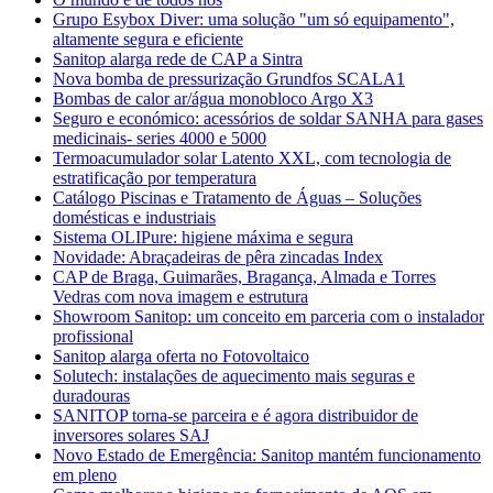
Grupo Esybox Diver: uma solução "um só equipamento",
altamente segura e eficiente
Sanitop alarga rede de CAP a Sintra
Nova bomba de pressurização Grundfos SCALA1
Bombas de calor ar/água monobloco Argo X3
Seguro e económico: acessórios de soldar SANHA para gases
medicinais- series 4000 e 5000
Termoacumulador solar Latento XXL, com tecnologia de
estratificação por temperatura
Catálogo Piscinas e Tratamento de Águas – Soluções
domésticas e industriais
Sistema OLIPure: higiene máxima e segura
Novidade: Abraçadeiras de pêra zincadas Index
CAP de Braga, Guimarães, Bragança, Almada e Torres
Vedras com nova imagem e estrutura
Showroom Sanitop: um conceito em parceria com o instalador
profissional
Sanitop alarga oferta no Fotovoltaico
Solutech: instalações de aquecimento mais seguras e
duradouras
SANITOP torna-se parceira e é agora distribuidor de
inversores solares SAJ
Novo Estado de Emergência: Sanitop mantém funcionamento
em pleno