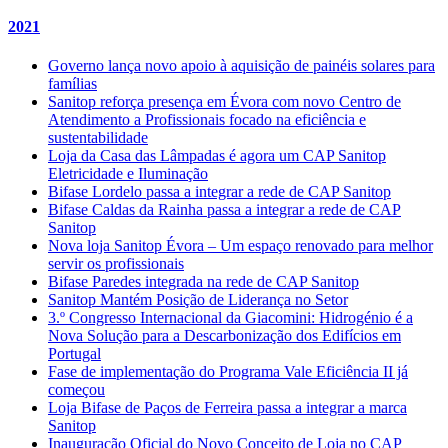
2021
Governo lança novo apoio à aquisição de painéis solares para
famílias
Sanitop reforça presença em Évora com novo Centro de
Atendimento a Profissionais focado na eficiência e
sustentabilidade
Loja da Casa das Lâmpadas é agora um CAP Sanitop
Eletricidade e Iluminação
Bifase Lordelo passa a integrar a rede de CAP Sanitop
Bifase Caldas da Rainha passa a integrar a rede de CAP
Sanitop
Nova loja Sanitop Évora – Um espaço renovado para melhor
servir os profissionais
Bifase Paredes integrada na rede de CAP Sanitop
Sanitop Mantém Posição de Liderança no Setor
3.º Congresso Internacional da Giacomini: Hidrogénio é a
Nova Solução para a Descarbonização dos Edifícios em
Portugal
Fase de implementação do Programa Vale Eficiência II já
começou
Loja Bifase de Paços de Ferreira passa a integrar a marca
Sanitop
Inauguração Oficial do Novo Conceito de Loja no CAP