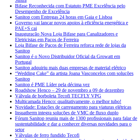
Sintra
Bifase Reconhecida com Estatuto PME Excelência pelo
Desempenho de Excelência
Sanitop com Entregas 24 horas em Gaia e Lisboa
Governo vai lançar novos apoios à eficiência energética e
PAE+S cai
Inauguração Nova Loja Bifase para Canalizadores e
Eletricistas em Paços de Ferreira
Loja Bifase de Paços de Ferreira reforça rede de lojas da
Sanitop
Sanitop é o Novo Distribuidor Oficial da Growatt em
Portugal
Sanitop adquiriu mais duas empresas de material elétrico
“Wedding Cake” da artista Joana Vasconcelos com soluções
Sanitop
Sanitop é PME Líder pela décima vez
Roadshow Henco – 29 de novembro a 09 de dezembro
Válvula de borboleta Tecofi TECFLY VPG
Multicamada Henco: qualitativamente, o melhor tubo!
Novidade: Estações de carregamento para viaturas elétricas
Insuatherm integra soluções de VMC de fluxo duplo
Fórum Sanitop reuniu mais de 1300 profissionais para falar de
sustentabilidade e dar a conhecer diversas novidades para o
setor
Válvulas de ferro fundido Tecofi