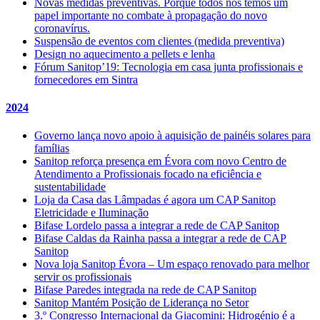
Novas medidas preventivas. Porque todos nós temos um
papel importante no combate à propagação do novo
coronavírus.
Suspensão de eventos com clientes (medida preventiva)
Design no aquecimento a pellets e lenha
Fórum Sanitop’19: Tecnologia em casa junta profissionais e
fornecedores em Sintra
2024
Governo lança novo apoio à aquisição de painéis solares para
famílias
Sanitop reforça presença em Évora com novo Centro de
Atendimento a Profissionais focado na eficiência e
sustentabilidade
Loja da Casa das Lâmpadas é agora um CAP Sanitop
Eletricidade e Iluminação
Bifase Lordelo passa a integrar a rede de CAP Sanitop
Bifase Caldas da Rainha passa a integrar a rede de CAP
Sanitop
Nova loja Sanitop Évora – Um espaço renovado para melhor
servir os profissionais
Bifase Paredes integrada na rede de CAP Sanitop
Sanitop Mantém Posição de Liderança no Setor
3.º Congresso Internacional da Giacomini: Hidrogénio é a