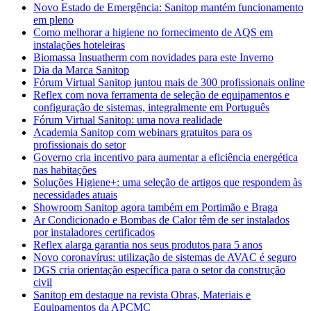
Novo Estado de Emergência: Sanitop mantém funcionamento
em pleno
Como melhorar a higiene no fornecimento de AQS em
instalações hoteleiras
Biomassa Insuatherm com novidades para este Inverno
Dia da Marca Sanitop
Fórum Virtual Sanitop juntou mais de 300 profissionais online
Reflex com nova ferramenta de seleção de equipamentos e
configuração de sistemas, integralmente em Português
Fórum Virtual Sanitop: uma nova realidade
Academia Sanitop com webinars gratuitos para os
profissionais do setor
Governo cria incentivo para aumentar a eficiência energética
nas habitações
Soluções Higiene+: uma seleção de artigos que respondem às
necessidades atuais
Showroom Sanitop agora também em Portimão e Braga
Ar Condicionado e Bombas de Calor têm de ser instalados
por instaladores certificados
Reflex alarga garantia nos seus produtos para 5 anos
Novo coronavírus: utilização de sistemas de AVAC é seguro
DGS cria orientação específica para o setor da construção
civil
Sanitop em destaque na revista Obras, Materiais e
Equipamentos da APCMC