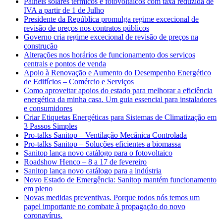
Painéis solares térmicos e fotovoltaicos com taxa reduzida de
IVA a partir de 1 de Julho
Presidente da República promulga regime excecional de
revisão de preços nos contratos públicos
Governo cria regime excecional de revisão de preços na
construção
Alterações nos horários de funcionamento dos serviços
centrais e pontos de venda
Apoio à Renovação e Aumento do Desempenho Energético
de Edifícios – Comércio e Serviços
Como aproveitar apoios do estado para melhorar a eficiência
energética da minha casa. Um guia essencial para instaladores
e consumidores
Criar Etiquetas Energéticas para Sistemas de Climatização em
3 Passos Simples
Pro-talks Sanitop – Ventilação Mecânica Controlada
Pro-talks Sanitop – Soluções eficientes a biomassa
Sanitop lança novo catálogo para o fotovoltaico
Roadshow Henco – 8 a 17 de fevereiro
Sanitop lança novo catálogo para a indústria
Novo Estado de Emergência: Sanitop mantém funcionamento
em pleno
Novas medidas preventivas. Porque todos nós temos um
papel importante no combate à propagação do novo
coronavírus.