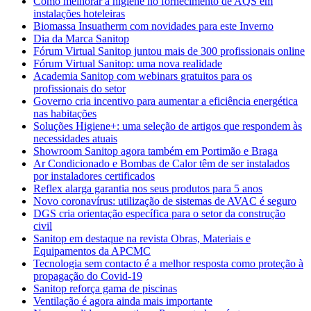
Como melhorar a higiene no fornecimento de AQS em
instalações hoteleiras
Biomassa Insuatherm com novidades para este Inverno
Dia da Marca Sanitop
Fórum Virtual Sanitop juntou mais de 300 profissionais online
Fórum Virtual Sanitop: uma nova realidade
Academia Sanitop com webinars gratuitos para os
profissionais do setor
Governo cria incentivo para aumentar a eficiência energética
nas habitações
Soluções Higiene+: uma seleção de artigos que respondem às
necessidades atuais
Showroom Sanitop agora também em Portimão e Braga
Ar Condicionado e Bombas de Calor têm de ser instalados
por instaladores certificados
Reflex alarga garantia nos seus produtos para 5 anos
Novo coronavírus: utilização de sistemas de AVAC é seguro
DGS cria orientação específica para o setor da construção
civil
Sanitop em destaque na revista Obras, Materiais e
Equipamentos da APCMC
Tecnologia sem contacto é a melhor resposta como proteção à
propagação do Covid-19
Sanitop reforça gama de piscinas
Ventilação é agora ainda mais importante