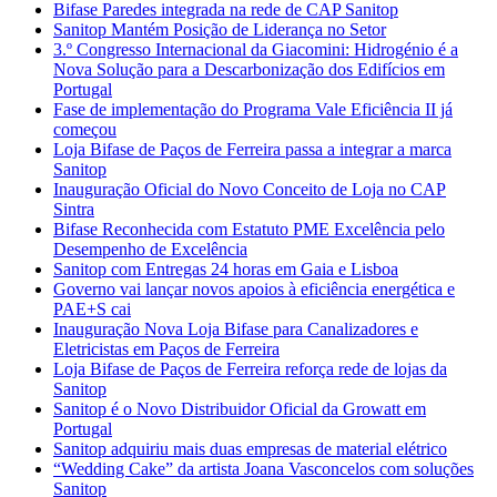
Bifase Paredes integrada na rede de CAP Sanitop
Sanitop Mantém Posição de Liderança no Setor
3.º Congresso Internacional da Giacomini: Hidrogénio é a
Nova Solução para a Descarbonização dos Edifícios em
Portugal
Fase de implementação do Programa Vale Eficiência II já
começou
Loja Bifase de Paços de Ferreira passa a integrar a marca
Sanitop
Inauguração Oficial do Novo Conceito de Loja no CAP
Sintra
Bifase Reconhecida com Estatuto PME Excelência pelo
Desempenho de Excelência
Sanitop com Entregas 24 horas em Gaia e Lisboa
Governo vai lançar novos apoios à eficiência energética e
PAE+S cai
Inauguração Nova Loja Bifase para Canalizadores e
Eletricistas em Paços de Ferreira
Loja Bifase de Paços de Ferreira reforça rede de lojas da
Sanitop
Sanitop é o Novo Distribuidor Oficial da Growatt em
Portugal
Sanitop adquiriu mais duas empresas de material elétrico
“Wedding Cake” da artista Joana Vasconcelos com soluções
Sanitop