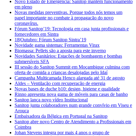
Novo Estado de Emergência: Sanitop mantém funcionamento
em pleno
Novas medidas preventivas. Porque todos nós temos um
papel importante no combate à propagação do novo
coronavírus.
Fórum Sanitop’19: Tecnologia em casa junta profissionais e
fornecedores em Sintra
18|Outubro: Fórum Sanitop Sintra’19
Novidade gama sistemas: Ferramentas Virax
Biomassa: Pellets são a aposta para este inverno
Novidades Sanitários: Estações de bombagem e bombas
submersíveis SFA
III sessão do Sanitop Summit em Moçambique culmina com
oferta de comida a crianças desalojadas pelo Idaí
Campanha Multicamada Henco alargada até 31 de agosto
Aldes – Ventilação com recuperação de energia
Novas bases de duche b10: design, higiene e qualidade
Rinno apresenta nova gama de móveis para casas de banho
Sanitop lança novo vídeo Institucional
Sanitop junta colaboradores num grande convívio em Viseu e
Arouca
Embaixadora da Bélgica em Portugal na Sanitop
Sanitop abre novo Centro de Atendimento a Profissionais em
Coimbra
Johan Stevens integra por mais 4 anos o grupo de