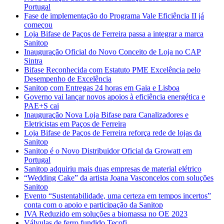
Portugal
Fase de implementação do Programa Vale Eficiência II já
começou
Loja Bifase de Paços de Ferreira passa a integrar a marca
Sanitop
Inauguração Oficial do Novo Conceito de Loja no CAP
Sintra
Bifase Reconhecida com Estatuto PME Excelência pelo
Desempenho de Excelência
Sanitop com Entregas 24 horas em Gaia e Lisboa
Governo vai lançar novos apoios à eficiência energética e
PAE+S cai
Inauguração Nova Loja Bifase para Canalizadores e
Eletricistas em Paços de Ferreira
Loja Bifase de Paços de Ferreira reforça rede de lojas da
Sanitop
Sanitop é o Novo Distribuidor Oficial da Growatt em
Portugal
Sanitop adquiriu mais duas empresas de material elétrico
“Wedding Cake” da artista Joana Vasconcelos com soluções
Sanitop
Evento “Sustentabilidade, uma certeza em tempos incertos”
conta com o apoio e participação da Sanitop
IVA Reduzido em soluções a biomassa no OE 2023
Válvulas de ferro fundido Tecofi