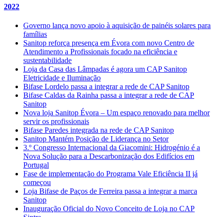
2022
Governo lança novo apoio à aquisição de painéis solares para
famílias
Sanitop reforça presença em Évora com novo Centro de
Atendimento a Profissionais focado na eficiência e
sustentabilidade
Loja da Casa das Lâmpadas é agora um CAP Sanitop
Eletricidade e Iluminação
Bifase Lordelo passa a integrar a rede de CAP Sanitop
Bifase Caldas da Rainha passa a integrar a rede de CAP
Sanitop
Nova loja Sanitop Évora – Um espaço renovado para melhor
servir os profissionais
Bifase Paredes integrada na rede de CAP Sanitop
Sanitop Mantém Posição de Liderança no Setor
3.º Congresso Internacional da Giacomini: Hidrogénio é a
Nova Solução para a Descarbonização dos Edifícios em
Portugal
Fase de implementação do Programa Vale Eficiência II já
começou
Loja Bifase de Paços de Ferreira passa a integrar a marca
Sanitop
Inauguração Oficial do Novo Conceito de Loja no CAP