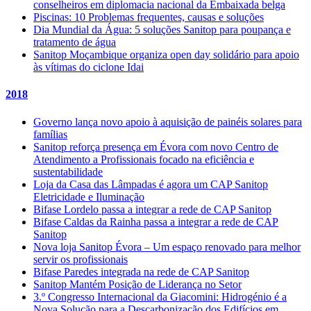
conselheiros em diplomacia nacional da Embaixada belga
Piscinas: 10 Problemas frequentes, causas e soluções
Dia Mundial da Água: 5 soluções Sanitop para poupança e
tratamento de água
Sanitop Moçambique organiza open day solidário para apoio
às vítimas do ciclone Idai
2018
Governo lança novo apoio à aquisição de painéis solares para
famílias
Sanitop reforça presença em Évora com novo Centro de
Atendimento a Profissionais focado na eficiência e
sustentabilidade
Loja da Casa das Lâmpadas é agora um CAP Sanitop
Eletricidade e Iluminação
Bifase Lordelo passa a integrar a rede de CAP Sanitop
Bifase Caldas da Rainha passa a integrar a rede de CAP
Sanitop
Nova loja Sanitop Évora – Um espaço renovado para melhor
servir os profissionais
Bifase Paredes integrada na rede de CAP Sanitop
Sanitop Mantém Posição de Liderança no Setor
3.º Congresso Internacional da Giacomini: Hidrogénio é a
Nova Solução para a Descarbonização dos Edifícios em