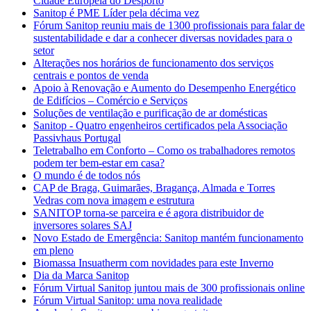
Cidade Europeia do Desporto
Sanitop é PME Líder pela décima vez
Fórum Sanitop reuniu mais de 1300 profissionais para falar de
sustentabilidade e dar a conhecer diversas novidades para o
setor
Alterações nos horários de funcionamento dos serviços
centrais e pontos de venda
Apoio à Renovação e Aumento do Desempenho Energético
de Edifícios – Comércio e Serviços
Soluções de ventilação e purificação de ar domésticas
Sanitop - Quatro engenheiros certificados pela Associação
Passivhaus Portugal
Teletrabalho em Conforto – Como os trabalhadores remotos
podem ter bem-estar em casa?
O mundo é de todos nós
CAP de Braga, Guimarães, Bragança, Almada e Torres
Vedras com nova imagem e estrutura
SANITOP torna-se parceira e é agora distribuidor de
inversores solares SAJ
Novo Estado de Emergência: Sanitop mantém funcionamento
em pleno
Biomassa Insuatherm com novidades para este Inverno
Dia da Marca Sanitop
Fórum Virtual Sanitop juntou mais de 300 profissionais online
Fórum Virtual Sanitop: uma nova realidade