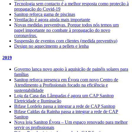
Tecnologia sem contacto é a melhor resposta como proteção à
propagação do Covid-19
Sanitop reforça gama de piscinas
Ventilação é agora ainda mais importante
Novas medidas preventivas. Porque todos nós temos um
papel importante no combate à propagação do novo
coronavírus.
Suspensão de eventos com clientes (medida preventiva)
Design no aquecimento a pellets e lenha
2019
Governo lança novo apoio à aquisição de painéis solares para
famílias
Sanitop reforça presença em Évora com novo Centro de
Atendimento a Profissionais focado na eficiência e
sustentabilidade
Loja da Casa das Lâmpadas é agora um CAP Sanitop
Eletricidade e Iluminação
Bifase Lordelo passa a integrar a rede de CAP Sanitop
Bifase Caldas da Rainha passa a integrar a rede de CAP
Sanitop
Nova loja Sanitop Évora – Um espaço renovado para melhor
servir os profissionais