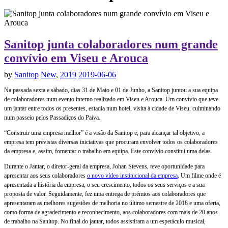
Sanitop junta colaboradores num grande
convívio em Viseu e Arouca
by
Sanitop
New
,
2019
2019-06-06
Na passada sexta e sábado, dias 31 de Maio e 01 de Junho, a Sanitop juntou a sua equipa
de colaboradores num evento interno realizado em Viseu e Arouca. Um convívio que teve
um jantar entre todos os presentes, estadia num hotel, visita à cidade de Viseu, culminando
num passeio pelos Passadiços do Paiva.
“Construir uma empresa melhor” é a visão da Sanitop e, para alcançar tal objetivo, a
empresa tem previstas diversas iniciativas que procuram envolver todos os colaboradores
da empresa e, assim, fomentar o trabalho em equipa. Este convívio constitui uma delas.
Durante o Jantar, o diretor-geral da empresa, Johan Stevens, teve oportunidade para
apresentar aos seus colaboradores
o novo vídeo institucional da empresa
. Um filme onde é
apresentada a história da empresa, o seu crescimento, todos os seus serviços e a sua
proposta de valor. Seguidamente, fez uma entrega de prémios aos colaboradores que
apresentaram as melhores sugestões de melhoria no último semestre de 2018 e uma oferta,
como forma de agradecimento e reconhecimento, aos colaboradores com mais de 20 anos
de trabalho na Sanitop. No final do jantar, todos assistiram a um espetáculo musical,