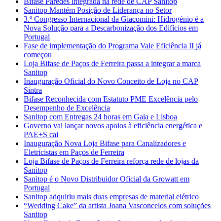
Bifase Paredes integrada na rede de CAP Sanitop
Sanitop Mantém Posição de Liderança no Setor
3.º Congresso Internacional da Giacomini: Hidrogénio é a
Nova Solução para a Descarbonização dos Edifícios em
Portugal
Fase de implementação do Programa Vale Eficiência II já
começou
Loja Bifase de Paços de Ferreira passa a integrar a marca
Sanitop
Inauguração Oficial do Novo Conceito de Loja no CAP
Sintra
Bifase Reconhecida com Estatuto PME Excelência pelo
Desempenho de Excelência
Sanitop com Entregas 24 horas em Gaia e Lisboa
Governo vai lançar novos apoios à eficiência energética e
PAE+S cai
Inauguração Nova Loja Bifase para Canalizadores e
Eletricistas em Paços de Ferreira
Loja Bifase de Paços de Ferreira reforça rede de lojas da
Sanitop
Sanitop é o Novo Distribuidor Oficial da Growatt em
Portugal
Sanitop adquiriu mais duas empresas de material elétrico
“Wedding Cake” da artista Joana Vasconcelos com soluções
Sanitop