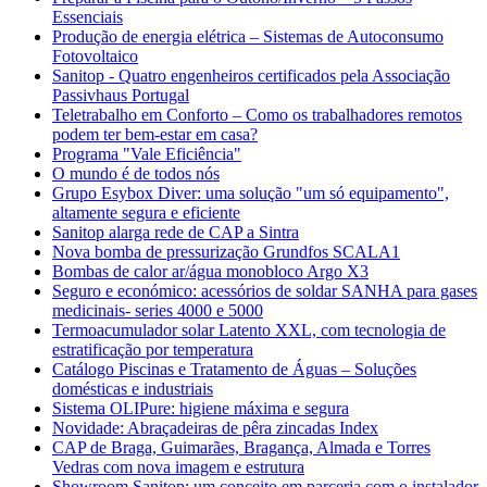
Essenciais
Produção de energia elétrica – Sistemas de Autoconsumo
Fotovoltaico
Sanitop - Quatro engenheiros certificados pela Associação
Passivhaus Portugal
Teletrabalho em Conforto – Como os trabalhadores remotos
podem ter bem-estar em casa?
Programa "Vale Eficiência"
O mundo é de todos nós
Grupo Esybox Diver: uma solução "um só equipamento",
altamente segura e eficiente
Sanitop alarga rede de CAP a Sintra
Nova bomba de pressurização Grundfos SCALA1
Bombas de calor ar/água monobloco Argo X3
Seguro e económico: acessórios de soldar SANHA para gases
medicinais- series 4000 e 5000
Termoacumulador solar Latento XXL, com tecnologia de
estratificação por temperatura
Catálogo Piscinas e Tratamento de Águas – Soluções
domésticas e industriais
Sistema OLIPure: higiene máxima e segura
Novidade: Abraçadeiras de pêra zincadas Index
CAP de Braga, Guimarães, Bragança, Almada e Torres
Vedras com nova imagem e estrutura
Showroom Sanitop: um conceito em parceria com o instalador