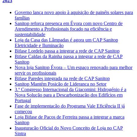
2023
Governo lança novo apoio à aquisição de painéis solares para
famílias
Sanitop reforça presença em Évora com novo Centro de
Atendimento a Profissionais focado na eficiência e
sustentabilidade
Loja da Casa das Lâmpadas é agora um CAP Sanitop
Eletricidade e Iluminação
Bifase Lordelo passa a integrar a rede de CAP Sanitop
Bifase Caldas da Rainha passa a integrar a rede de CAP
Sanitop
Nova loja Sanitop Évora – Um espaço renovado para melhor
servir os profissionais
Bifase Paredes integrada na rede de CAP Sanitop
Sanitop Mantém Posição de Liderança no Setor
3.º Congresso Internacional da Giacomini: Hidrogénio é a
Nova Solução para a Descarbonização dos Edifícios em
Portugal
Fase de implementação do Programa Vale Eficiência II já
começou
Loja Bifase de Paços de Ferreira passa a integrar a marca
Sanitop
Inauguração Oficial do Novo Conceito de Loja no CAP
Sintra