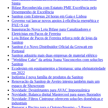
Sintra
Bifase Reconhecida com Estatuto PME Excelência pelo
Desempenho de Excelência
Sanitop com Entregas 24 horas em Gaia e Lisboa
Governo vai lançar novos apoios à eficiência energética e
PAE+S cai
Inauguração Nova Loja Bifase para Canalizadores e
Eletricistas em Paços de Ferreira
Loja Bifase de Paços de Ferreira reforça rede de lojas da
Sanitop
Sanitop é o Novo Distribuidor Oficial da Growatt em
Portugal
Sanitop adquiriu mais duas empresas de material elétrico
“Wedding Cake” da artista Joana Vasconcelos com soluções
Sanitop
Ecodesign em equipamentos a biomassa: uma obrigatoriedade
em 2022
Indústria é nova família de produtos da Sanitop
Renovação da Sanitop de Aveiro integra também mais um
espaço de Showroom
Novidade: Desinfetantes para AVAC Imporquímica
Novidade: Balança digital Mastercool para gases fluorados
Novidade: Filtros Cintropur oferecem soluções domésticas e
industriais
Preparar a Piscina para o Outono/Inverno – 5 Passos