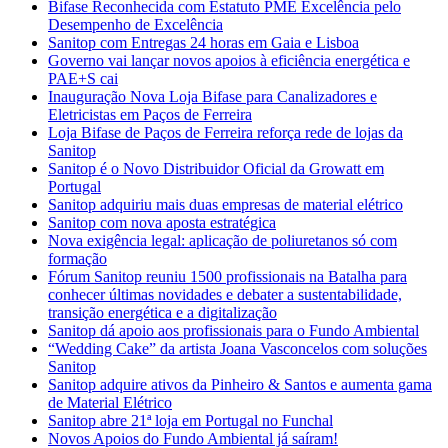
Bifase Reconhecida com Estatuto PME Excelência pelo
Desempenho de Excelência
Sanitop com Entregas 24 horas em Gaia e Lisboa
Governo vai lançar novos apoios à eficiência energética e
PAE+S cai
Inauguração Nova Loja Bifase para Canalizadores e
Eletricistas em Paços de Ferreira
Loja Bifase de Paços de Ferreira reforça rede de lojas da
Sanitop
Sanitop é o Novo Distribuidor Oficial da Growatt em
Portugal
Sanitop adquiriu mais duas empresas de material elétrico
Sanitop com nova aposta estratégica
Nova exigência legal: aplicação de poliuretanos só com
formação
Fórum Sanitop reuniu 1500 profissionais na Batalha para
conhecer últimas novidades e debater a sustentabilidade,
transição energética e a digitalização
Sanitop dá apoio aos profissionais para o Fundo Ambiental
“Wedding Cake” da artista Joana Vasconcelos com soluções
Sanitop
Sanitop adquire ativos da Pinheiro & Santos e aumenta gama
de Material Elétrico
Sanitop abre 21ª loja em Portugal no Funchal
Novos Apoios do Fundo Ambiental já saíram!