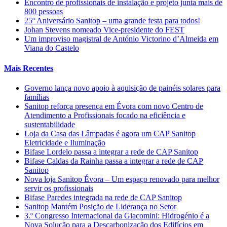
Encontro de profissionais de instalação e projeto junta mais de
800 pessoas
25º Aniversário Sanitop – uma grande festa para todos!
Johan Stevens nomeado Vice-presidente do FEST
Um improviso magistral de António Victorino d’Almeida em
Viana do Castelo
Mais Recentes
Governo lança novo apoio à aquisição de painéis solares para
famílias
Sanitop reforça presença em Évora com novo Centro de
Atendimento a Profissionais focado na eficiência e
sustentabilidade
Loja da Casa das Lâmpadas é agora um CAP Sanitop
Eletricidade e Iluminação
Bifase Lordelo passa a integrar a rede de CAP Sanitop
Bifase Caldas da Rainha passa a integrar a rede de CAP
Sanitop
Nova loja Sanitop Évora – Um espaço renovado para melhor
servir os profissionais
Bifase Paredes integrada na rede de CAP Sanitop
Sanitop Mantém Posição de Liderança no Setor
3.º Congresso Internacional da Giacomini: Hidrogénio é a
Nova Solução para a Descarbonização dos Edifícios em