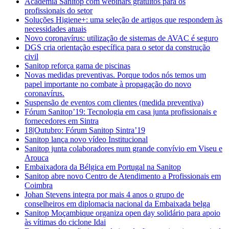
Academia Sanitop com webinars gratuitos para os
profissionais do setor
Soluções Higiene+: uma seleção de artigos que respondem às
necessidades atuais
Novo coronavírus: utilização de sistemas de AVAC é seguro
DGS cria orientação específica para o setor da construção
civil
Sanitop reforça gama de piscinas
Novas medidas preventivas. Porque todos nós temos um
papel importante no combate à propagação do novo
coronavírus.
Suspensão de eventos com clientes (medida preventiva)
Fórum Sanitop’19: Tecnologia em casa junta profissionais e
fornecedores em Sintra
18|Outubro: Fórum Sanitop Sintra’19
Sanitop lança novo vídeo Institucional
Sanitop junta colaboradores num grande convívio em Viseu e
Arouca
Embaixadora da Bélgica em Portugal na Sanitop
Sanitop abre novo Centro de Atendimento a Profissionais em
Coimbra
Johan Stevens integra por mais 4 anos o grupo de
conselheiros em diplomacia nacional da Embaixada belga
Sanitop Moçambique organiza open day solidário para apoio
às vítimas do ciclone Idai