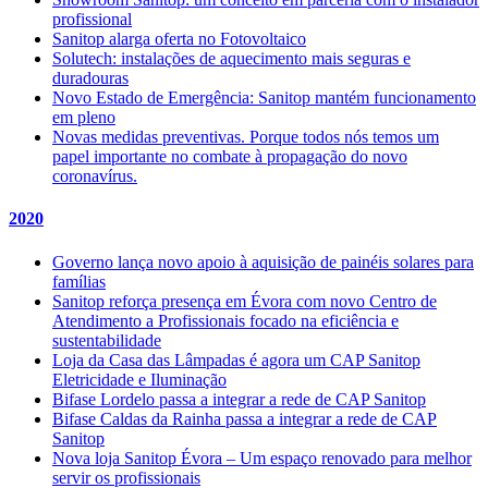
profissional
Sanitop alarga oferta no Fotovoltaico
Solutech: instalações de aquecimento mais seguras e
duradouras
Novo Estado de Emergência: Sanitop mantém funcionamento
em pleno
Novas medidas preventivas. Porque todos nós temos um
papel importante no combate à propagação do novo
coronavírus.
2020
Governo lança novo apoio à aquisição de painéis solares para
famílias
Sanitop reforça presença em Évora com novo Centro de
Atendimento a Profissionais focado na eficiência e
sustentabilidade
Loja da Casa das Lâmpadas é agora um CAP Sanitop
Eletricidade e Iluminação
Bifase Lordelo passa a integrar a rede de CAP Sanitop
Bifase Caldas da Rainha passa a integrar a rede de CAP
Sanitop
Nova loja Sanitop Évora – Um espaço renovado para melhor
servir os profissionais