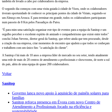
também ele levado a cabo por colaboradores da empresa.
O segundo dia começou com uma visita guiada à cidade de Viseu, onde os colaboradores
tiveram oportunidade de conhecer os principais pontos da cidade de Viriato, seguindo-se
um Almoço em Arouca. E para terminar em grande, todos os colaboradores participaram
num passeio de 8 Km pelos Passadiços do Paiva.
“É para mim uma satisfação organizar este tipo de eventos para a equipa da Sanitop e um
orgulho perceber o excelente espírito de amizade e companheirismo que existe entre todos”
conclui Johan Stevens, diretor geral da Sanitop, que refere ainda que tem procurado, desde
a criação da sua empresa, criar momentos de encontro que ajudem a que todos se conheçam
e trabalhem com um único fim: “a satisfação do cliente”.
A Sanitop é há mais de 10 anos a empresa líder de mercado no seu setor, tendo atualmente
uma rede de mais de 20 centros de atendimento a profissionais e showrooms, de norte a sul
do país, além de uma equipa de quase 200 colaboradores.
Voltar
Sanitop
Governo lança novo apoio à aquisição de painéis solares para
famílias
Sanitop reforça presença em Évora com novo Centro de
Atendimento a Profissionais focado na eficiência e
sustentabilidade