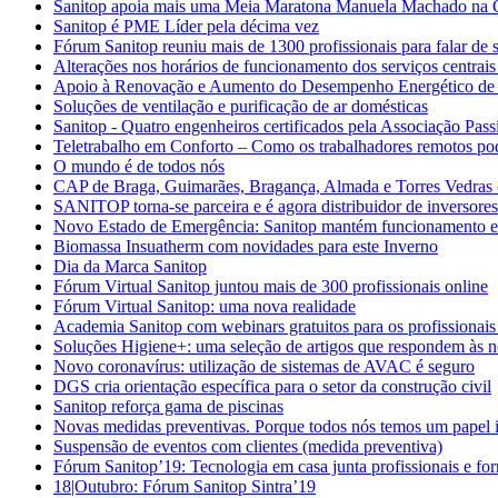
Sanitop apoia mais uma Meia Maratona Manuela Machado na 
Sanitop é PME Líder pela décima vez
Fórum Sanitop reuniu mais de 1300 profissionais para falar de s
Alterações nos horários de funcionamento dos serviços centrais
Apoio à Renovação e Aumento do Desempenho Energético de E
Soluções de ventilação e purificação de ar domésticas
Sanitop - Quatro engenheiros certificados pela Associação Pass
Teletrabalho em Conforto – Como os trabalhadores remotos po
O mundo é de todos nós
CAP de Braga, Guimarães, Bragança, Almada e Torres Vedras 
SANITOP torna-se parceira e é agora distribuidor de inversore
Novo Estado de Emergência: Sanitop mantém funcionamento 
Biomassa Insuatherm com novidades para este Inverno
Dia da Marca Sanitop
Fórum Virtual Sanitop juntou mais de 300 profissionais online
Fórum Virtual Sanitop: uma nova realidade
Academia Sanitop com webinars gratuitos para os profissionais
Soluções Higiene+: uma seleção de artigos que respondem às n
Novo coronavírus: utilização de sistemas de AVAC é seguro
DGS cria orientação específica para o setor da construção civil
Sanitop reforça gama de piscinas
Novas medidas preventivas. Porque todos nós temos um papel 
Suspensão de eventos com clientes (medida preventiva)
Fórum Sanitop’19: Tecnologia em casa junta profissionais e fo
18|Outubro: Fórum Sanitop Sintra’19