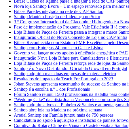
Bifase Caldas da Rainha passa a integrar a rede de CAP Sanito
Nova loja Sanitop Évora – Um espaço renovado para melhor ser
Bifase Paredes integrada na rede de CAP Sanitop
Sanitop Mantém Posição de Liderança no Setor
3.º Congresso Internacional da Giacomini: Hidrogénio é a Nov
Fase de implementação do Programa Vale Eficiência II já com
Loja Bifase de Paços de Ferreira passa a integrar a marca Sanit
Inauguração Oficial do Novo Conceito de Loja no CAP Sintra
Bifase Reconhecida com Estatuto PME Excelência pelo Desem
Sanitop com Entregas 24 horas em Gaia e Lisboa
Governo vai lançar novos apoios à eficiência energética e PAE
Inauguração Nova Loja Bifase para Canalizadores e Eletricista
Loja Bifase de Paços de Ferreira reforça rede de lojas da Sanit
Sanitop é o Novo Distribuidor Oficial da Growatt em Portugal
Sanitop adquiriu mais duas empresas de material elétrico
Resultados de impacto da Teach For Portugal em 2023
Johan Stevens apresenta testemunho de sucesso da Sanitop na 
Sanitop é a escolha n.º 1 dos Profissionais
Fórum Sanitop reuniu 1500 profissionais na Batalha para conhece
“Wedding Cake” da artista Joana Vasconcelos com soluções Sa
Sanitop adquire ativos da Pinheiro & Santos e aumenta gama de
Sanitop abre loja na Madeira na próxima semana
Arraial Sanitop em Família juntou mais de 750 pessoas
Candidatura ao apoio à aquisição e instalação de painéis fotovol
Comitiva do Rotary Clube de Viana do Castelo visita a Sanitop