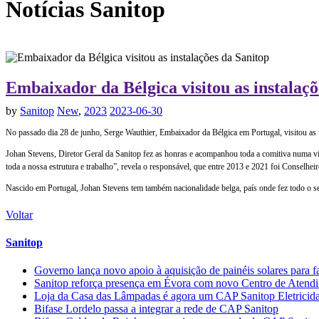
Notícias
Sanitop
Embaixador da Bélgica visitou as instalaçõ
by
Sanitop
New
,
2023
2023-06-30
No passado dia 28 de junho, Serge Wauthier, Embaixador da Bélgica em Portugal, visitou as 
Johan Stevens, Diretor Geral da Sanitop fez as honras e acompanhou toda a comitiva numa visi
toda a nossa estrutura e trabalho”, revela o responsável, que entre 2013 e 2021 foi Conselh
Nascido em Portugal, Johan Stevens tem também nacionalidade belga, país onde fez todo o se
Voltar
Sanitop
Governo lança novo apoio à aquisição de painéis solares para f
Sanitop reforça presença em Évora com novo Centro de Atendime
Loja da Casa das Lâmpadas é agora um CAP Sanitop Eletricid
Bifase Lordelo passa a integrar a rede de CAP Sanitop