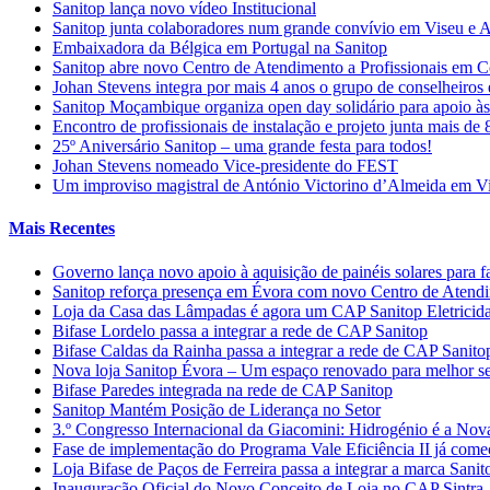
Sanitop lança novo vídeo Institucional
Sanitop junta colaboradores num grande convívio em Viseu e 
Embaixadora da Bélgica em Portugal na Sanitop
Sanitop abre novo Centro de Atendimento a Profissionais em 
Johan Stevens integra por mais 4 anos o grupo de conselheiro
Sanitop Moçambique organiza open day solidário para apoio às 
Encontro de profissionais de instalação e projeto junta mais de
25º Aniversário Sanitop – uma grande festa para todos!
Johan Stevens nomeado Vice-presidente do FEST
Um improviso magistral de António Victorino d’Almeida em V
Mais Recentes
Governo lança novo apoio à aquisição de painéis solares para f
Sanitop reforça presença em Évora com novo Centro de Atendime
Loja da Casa das Lâmpadas é agora um CAP Sanitop Eletricid
Bifase Lordelo passa a integrar a rede de CAP Sanitop
Bifase Caldas da Rainha passa a integrar a rede de CAP Sanito
Nova loja Sanitop Évora – Um espaço renovado para melhor ser
Bifase Paredes integrada na rede de CAP Sanitop
Sanitop Mantém Posição de Liderança no Setor
3.º Congresso Internacional da Giacomini: Hidrogénio é a Nov
Fase de implementação do Programa Vale Eficiência II já com
Loja Bifase de Paços de Ferreira passa a integrar a marca Sanit
Inauguração Oficial do Novo Conceito de Loja no CAP Sintra