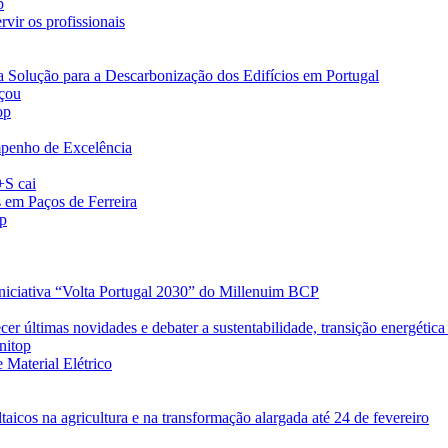
p
vir os profissionais
a Solução para a Descarbonização dos Edifícios em Portugal
eçou
op
penho de Excelência
+S cai
s em Paços de Ferreira
op
iniciativa “Volta Portugal 2030” do Millenuim BCP
r últimas novidades e debater a sustentabilidade, transição energética 
nitop
 Material Elétrico
taicos na agricultura e na transformação alargada até 24 de fevereiro