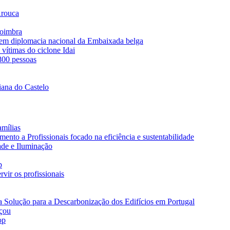
Arouca
Coimbra
s em diplomacia nacional da Embaixada belga
vítimas do ciclone Idai
 800 pessoas
iana do Castelo
amílias
nto a Profissionais focado na eficiência e sustentabilidade
ade e Iluminação
p
vir os profissionais
a Solução para a Descarbonização dos Edifícios em Portugal
eçou
op