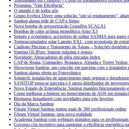
Teletrabalho em Conforto – Como os trabalhadores remotos po
Programa "Vale Eficiência"
O mundo é de todos nós
Grupo Esybox Diver: uma solução "um só equipamento", altame
Sanitop alarga rede de CAP a Sintra
Nova bomba de pressurização Grundfos SCALA1
Bombas de calor ar/água monobloco Argo X3
Seguro e económico: acessórios de soldar SANHA para gases m
Termoacumulador solar Latento XXL, com tecnologia de estrati
Catálogo Piscinas e Tratamento de Águas – Soluções domésticas
Sistema OLIPure: higiene máxima e segura
Novidade: Abraçadeiras de pêra zincadas Index
CAP de Braga, Guimarães, Bragança, Almada e Torres Vedras 
Showroom Sanitop: um conceito em parceria com o instalador p
Sanitop alarga oferta no Fotovoltaico
Solutech: instalações de aquecimento mais seguras e duradoura
SANITOP torna-se parceira e é agora distribuidor de inversore
Novo Estado de Emergência: Sanitop mantém funcionamento 
Como melhorar a higiene no fornecimento de AQS em instalaçõ
Biomassa Insuatherm com novidades para este Inverno
Dia da Marca Sanitop
Fórum Virtual Sanitop juntou mais de 300 profissionais online
Fórum Virtual Sanitop: uma nova realidade
Academia Sanitop com webinars gratuitos para os profissionais
Governo cria incentivo para aumentar a eficiência energética na