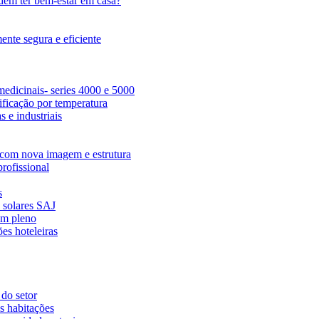
dem ter bem-estar em casa?
nte segura e eficiente
edicinais- series 4000 e 5000
ficação por temperatura
 e industriais
com nova imagem e estrutura
rofissional
s
s solares SAJ
em pleno
es hoteleiras
 do setor
s habitações