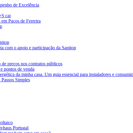
penho de Excelência
+S cai
s em Paços de Ferreira
op
nitop
ta com o apoio e participação da Sanitop
 de preços nos contratos públicos
 e pontos de venda
ergética da minha casa. Um guia essencial para instaladores e consumi
3 Passos Simples
oltaico
ivhaus Portugal