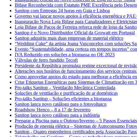
Bifase Reconhecida com Estatuto PME Excelência pelo Desem
Sanitop com Entregas 24 horas em Gaia e Lisboa
Governo vai lançar novos apoios à eficiência energética e PAE
Inauguração Nova Loja Bifase para Canalizadores e Eletricista
Loja Bifase de Paços de Ferreira reforça rede de lojas da Sanit
Sanitop é o Novo Distribuidor Oficial da Growatt em Portugal
Sanitop adquiriu mais duas empresas de material elétrico
“Wedding Cake” da artista Joana Vasconcelos com soluções Sa
Evento “Sustentabilidade, uma certeza em tempos incertos” con
IVA Reduzido em soluções a biomassa no OE 2023
Válvulas de ferro fundido Tecofi
Presidente da República promulga regime excecional de revisão
Alterações nos horários de funcionamento dos serviços centrais
Como aproveitar apoios do estado para melhorar a eficiência en
Criar Etiquetas Energéticas para Sistemas de Climatização em 
Pro-talks Sanitop – Ventilação Mecânica Controlada
Soluções de ventilação e purificação de ar domésticas
Pro-talks Sanitop – Soluções eficientes a biomassa
Sanitop lança novo catálogo para o fotovoltaico
Roadshow Henco – 8 a 17 de fevereiro
Sanitop lança novo catálogo para a indústria
Preparar a Piscina para o Outono/Inverno – 5 Passos Essenciais
Produção de energia elétrica – Sistemas de Autoconsumo Fotov
Sanitop - Quatro engenheiros certificados pela Associação Pass