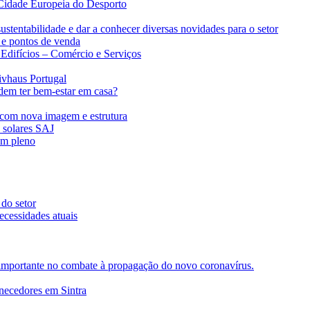
Cidade Europeia do Desporto
ustentabilidade e dar a conhecer diversas novidades para o setor
 e pontos de venda
difícios – Comércio e Serviços
ivhaus Portugal
dem ter bem-estar em casa?
com nova imagem e estrutura
s solares SAJ
em pleno
 do setor
ecessidades atuais
importante no combate à propagação do novo coronavírus.
rnecedores em Sintra