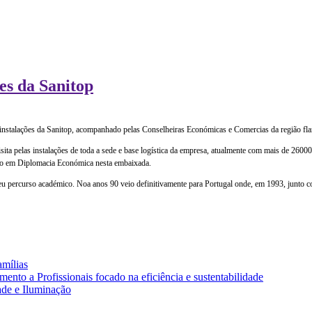
es da Sanitop
instalações da Sanitop, acompanhado pelas Conselheiras Económicas e Comercias da região flam
ta pelas instalações de toda a sede e base logística da empresa, atualmente com mais de 26000 m
eiro em Diplomacia Económica nesta embaixada.
u percurso académico. Noa anos 90 veio definitivamente para Portugal onde, em 1993, junto com
amílias
nto a Profissionais focado na eficiência e sustentabilidade
ade e Iluminação