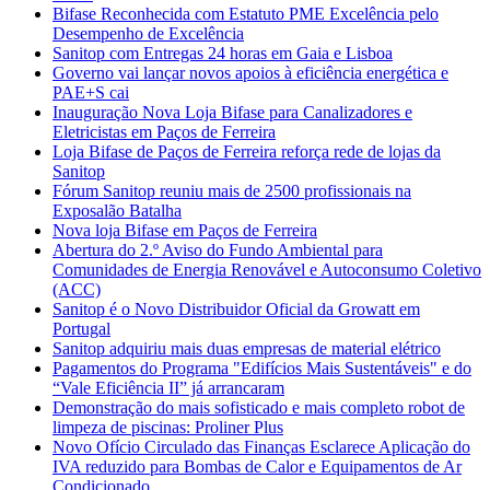
Bifase Reconhecida com Estatuto PME Excelência pelo
Desempenho de Excelência
Sanitop com Entregas 24 horas em Gaia e Lisboa
Governo vai lançar novos apoios à eficiência energética e
PAE+S cai
Inauguração Nova Loja Bifase para Canalizadores e
Eletricistas em Paços de Ferreira
Loja Bifase de Paços de Ferreira reforça rede de lojas da
Sanitop
Fórum Sanitop reuniu mais de 2500 profissionais na
Exposalão Batalha
Nova loja Bifase em Paços de Ferreira
Abertura do 2.º Aviso do Fundo Ambiental para
Comunidades de Energia Renovável e Autoconsumo Coletivo
(ACC)
Sanitop é o Novo Distribuidor Oficial da Growatt em
Portugal
Sanitop adquiriu mais duas empresas de material elétrico
Pagamentos do Programa "Edifícios Mais Sustentáveis" e do
“Vale Eficiência II” já arrancaram
Demonstração do mais sofisticado e mais completo robot de
limpeza de piscinas: Proliner Plus
Novo Ofício Circulado das Finanças Esclarece Aplicação do
IVA reduzido para Bombas de Calor e Equipamentos de Ar
Condicionado