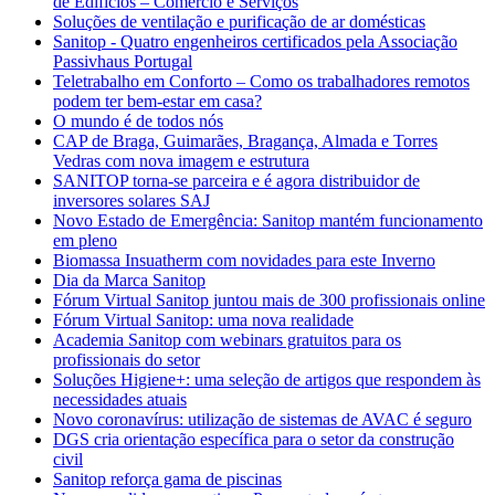
de Edifícios – Comércio e Serviços
Soluções de ventilação e purificação de ar domésticas
Sanitop - Quatro engenheiros certificados pela Associação
Passivhaus Portugal
Teletrabalho em Conforto – Como os trabalhadores remotos
podem ter bem-estar em casa?
O mundo é de todos nós
CAP de Braga, Guimarães, Bragança, Almada e Torres
Vedras com nova imagem e estrutura
SANITOP torna-se parceira e é agora distribuidor de
inversores solares SAJ
Novo Estado de Emergência: Sanitop mantém funcionamento
em pleno
Biomassa Insuatherm com novidades para este Inverno
Dia da Marca Sanitop
Fórum Virtual Sanitop juntou mais de 300 profissionais online
Fórum Virtual Sanitop: uma nova realidade
Academia Sanitop com webinars gratuitos para os
profissionais do setor
Soluções Higiene+: uma seleção de artigos que respondem às
necessidades atuais
Novo coronavírus: utilização de sistemas de AVAC é seguro
DGS cria orientação específica para o setor da construção
civil
Sanitop reforça gama de piscinas