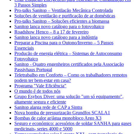
3 Passos Simples
Pro-talks Sanitop – Ventilação Mecânica Controlada
Soluções de ventilação e purificação de ar domésticas
Pro-talks Sanitop – Soluções eficientes a biomassa
Sanitop lança novo catálogo para o fotovoltaico
Roadshow Henco – 8 a 17 de fevereiro
Sanitop lança novo catálogo para a indústria
Preparar a Piscina para o Outono/Inverno – 5 Passos
Essenciais
Produção de energia elétrica – Sistemas de Autoconsumo
Fotovoltaico
Sanitop - Quatro engenheiros certificados pela Associação
Passivhaus Portugal
Teletrabalho em Conforto – Como os trabalhadores remotos
podem ter bem-estar em casa?
Programa "Vale Eficiência"
O mundo é de todos nós
Grupo Esybox Diver: uma solução "um só equipamento",
altamente segura e eficiente
Sanitop alarga rede de CAP a Sintra
Nova bomba de pressurização Grundfos SCALA1
Bombas de calor ar/água monobloco Argo X3
Seguro e económico: acessórios de soldar SANHA para gases
medicinais- series 4000 e 5000