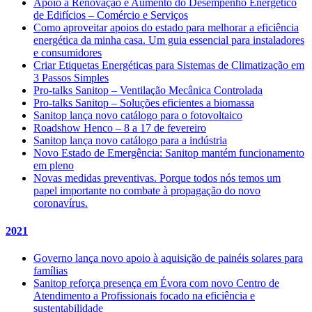
Apoio à Renovação e Aumento do Desempenho Energético
de Edifícios – Comércio e Serviços
Como aproveitar apoios do estado para melhorar a eficiência
energética da minha casa. Um guia essencial para instaladores
e consumidores
Criar Etiquetas Energéticas para Sistemas de Climatização em
3 Passos Simples
Pro-talks Sanitop – Ventilação Mecânica Controlada
Pro-talks Sanitop – Soluções eficientes a biomassa
Sanitop lança novo catálogo para o fotovoltaico
Roadshow Henco – 8 a 17 de fevereiro
Sanitop lança novo catálogo para a indústria
Novo Estado de Emergência: Sanitop mantém funcionamento
em pleno
Novas medidas preventivas. Porque todos nós temos um
papel importante no combate à propagação do novo
coronavírus.
2021
Governo lança novo apoio à aquisição de painéis solares para
famílias
Sanitop reforça presença em Évora com novo Centro de
Atendimento a Profissionais focado na eficiência e
sustentabilidade