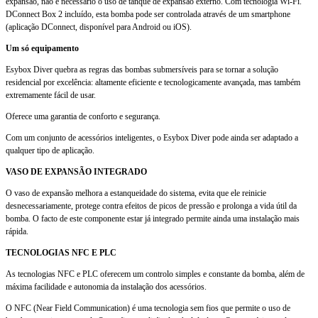
expansão, não é necessário o uso de tanque de expansão externo. Com tecnologia Wi-Fi.
DConnect Box 2 incluído, esta bomba pode ser controlada através de um smartphone
(aplicação DConnect, disponível para Android ou iOS).
Um só equipamento
Esybox Diver quebra as regras das bombas submersíveis para se tornar a solução
residencial por excelência: altamente eficiente e tecnologicamente avançada, mas também
extremamente fácil de usar.
Oferece uma garantia de conforto e segurança.
Com um conjunto de acessórios inteligentes, o Esybox Diver pode ainda ser adaptado a
qualquer tipo de aplicação.
VASO DE EXPANSÃO INTEGRADO
O vaso de expansão melhora a estanqueidade do sistema, evita que ele reinicie
desnecessariamente, protege contra efeitos de picos de pressão e prolonga a vida útil da
bomba. O facto de este componente estar já integrado permite ainda uma instalação mais
rápida.
TECNOLOGIAS NFC E PLC
As tecnologias NFC e PLC oferecem um controlo simples e constante da bomba, além de
máxima facilidade e autonomia da instalação dos acessórios.
O NFC (Near Field Communication) é uma tecnologia sem fios que permite o uso de