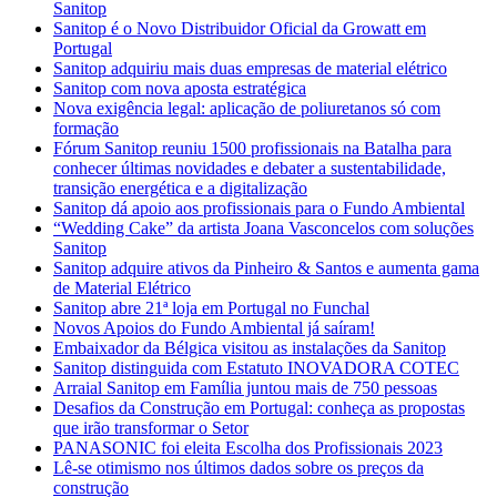
Sanitop
Sanitop é o Novo Distribuidor Oficial da Growatt em
Portugal
Sanitop adquiriu mais duas empresas de material elétrico
Sanitop com nova aposta estratégica
Nova exigência legal: aplicação de poliuretanos só com
formação
Fórum Sanitop reuniu 1500 profissionais na Batalha para
conhecer últimas novidades e debater a sustentabilidade,
transição energética e a digitalização
Sanitop dá apoio aos profissionais para o Fundo Ambiental
“Wedding Cake” da artista Joana Vasconcelos com soluções
Sanitop
Sanitop adquire ativos da Pinheiro & Santos e aumenta gama
de Material Elétrico
Sanitop abre 21ª loja em Portugal no Funchal
Novos Apoios do Fundo Ambiental já saíram!
Embaixador da Bélgica visitou as instalações da Sanitop
Sanitop distinguida com Estatuto INOVADORA COTEC
Arraial Sanitop em Família juntou mais de 750 pessoas
Desafios da Construção em Portugal: conheça as propostas
que irão transformar o Setor
PANASONIC foi eleita Escolha dos Profissionais 2023
Lê-se otimismo nos últimos dados sobre os preços da
construção