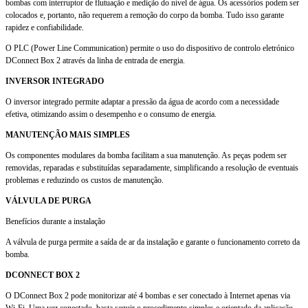
bombas com interruptor de flutuação e medição do nível de água. Os acessórios podem ser
colocados e, portanto, não requerem a remoção do corpo da bomba. Tudo isso garante
rapidez e confiabilidade.
O PLC (Power Line Communication) permite o uso do dispositivo de controlo eletrónico
DConnect Box 2 através da linha de entrada de energia.
INVERSOR INTEGRADO
O inversor integrado permite adaptar a pressão da água de acordo com a necessidade
efetiva, otimizando assim o desempenho e o consumo de energia.
MANUTENÇÃO MAIS SIMPLES
Os componentes modulares da bomba facilitam a sua manutenção. As peças podem ser
removidas, reparadas e substituídas separadamente, simplificando a resolução de eventuais
problemas e reduzindo os custos de manutenção.
VÁLVULA DE PURGA
Benefícios durante a instalação
A válvula de purga permite a saída de ar da instalação e garante o funcionamento correto da
bomba.
DCONNECT BOX 2
O DConnect Box 2 pode monitorizar até 4 bombas e ser conectado à Internet apenas via
Wi-Fi. Uma vez conectado, basta seguir o procedimento simples e orientado da aplicação