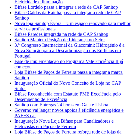
Eletricidade e Iluminação
Bifase Lordelo passa a integrar a rede de CAP Sanitop
Bifase Caldas da Rainha passa a integrar a rede de CAP
Sanitop
Nova loja Sanitop Évora – Um espaço renovado para melhor
servir os profissionais
Bifase Paredes integrada na rede de CAP Sanitop
Sanitop Mantém Posição de Liderança no Setor
3.º Congresso Internacional da Giacomini: Hidrogénio é a
Nova Solução para a Descarbonização dos Edifícios em
Portugal
Fase de implementação do Programa Vale Eficiência II já
começou
Loja Bifase de Paços de Ferreira passa a integrar a marca
Sanitop
Inauguração Oficial do Novo Conceito de Loja no CAP
Sintra
Bifase Reconhecida com Estatuto PME Excelência pelo
Desempenho de Excelência
Sanitop com Entregas 24 horas em Gaia e Lisboa
Governo vai lançar novos apoios à eficiência energética e
PAE+S cai
Inauguração Nova Loja Bifase para Canalizadores e
Eletricistas em Paços de Ferreira
Loja Bifase de Paços de Ferreira reforça rede de lojas da