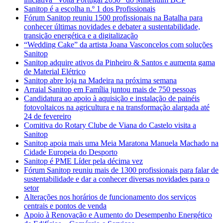
Sanitop é a escolha n.º 1 dos Profissionais
Fórum Sanitop reuniu 1500 profissionais na Batalha para
conhecer últimas novidades e debater a sustentabilidade,
transição energética e a digitalização
“Wedding Cake” da artista Joana Vasconcelos com soluções
Sanitop
Sanitop adquire ativos da Pinheiro & Santos e aumenta gama
de Material Elétrico
Sanitop abre loja na Madeira na próxima semana
Arraial Sanitop em Família juntou mais de 750 pessoas
Candidatura ao apoio à aquisição e instalação de painéis
fotovoltaicos na agricultura e na transformação alargada até
24 de fevereiro
Comitiva do Rotary Clube de Viana do Castelo visita a
Sanitop
Sanitop apoia mais uma Meia Maratona Manuela Machado na
Cidade Europeia do Desporto
Sanitop é PME Líder pela décima vez
Fórum Sanitop reuniu mais de 1300 profissionais para falar de
sustentabilidade e dar a conhecer diversas novidades para o
setor
Alterações nos horários de funcionamento dos serviços
centrais e pontos de venda
Apoio à Renovação e Aumento do Desempenho Energético