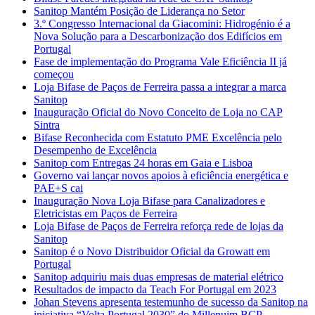
Sanitop Mantém Posição de Liderança no Setor
3.º Congresso Internacional da Giacomini: Hidrogénio é a
Nova Solução para a Descarbonização dos Edifícios em
Portugal
Fase de implementação do Programa Vale Eficiência II já
começou
Loja Bifase de Paços de Ferreira passa a integrar a marca
Sanitop
Inauguração Oficial do Novo Conceito de Loja no CAP
Sintra
Bifase Reconhecida com Estatuto PME Excelência pelo
Desempenho de Excelência
Sanitop com Entregas 24 horas em Gaia e Lisboa
Governo vai lançar novos apoios à eficiência energética e
PAE+S cai
Inauguração Nova Loja Bifase para Canalizadores e
Eletricistas em Paços de Ferreira
Loja Bifase de Paços de Ferreira reforça rede de lojas da
Sanitop
Sanitop é o Novo Distribuidor Oficial da Growatt em
Portugal
Sanitop adquiriu mais duas empresas de material elétrico
Resultados de impacto da Teach For Portugal em 2023
Johan Stevens apresenta testemunho de sucesso da Sanitop na
iniciativa “Volta Portugal 2030” do Millenuim BCP