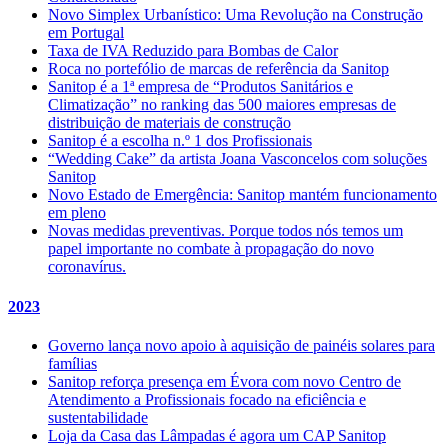
Novo Simplex Urbanístico: Uma Revolução na Construção
em Portugal
Taxa de IVA Reduzido para Bombas de Calor
Roca no portefólio de marcas de referência da Sanitop
Sanitop é a 1ª empresa de “Produtos Sanitários e
Climatização” no ranking das 500 maiores empresas de
distribuição de materiais de construção
Sanitop é a escolha n.º 1 dos Profissionais
“Wedding Cake” da artista Joana Vasconcelos com soluções
Sanitop
Novo Estado de Emergência: Sanitop mantém funcionamento
em pleno
Novas medidas preventivas. Porque todos nós temos um
papel importante no combate à propagação do novo
coronavírus.
2023
Governo lança novo apoio à aquisição de painéis solares para
famílias
Sanitop reforça presença em Évora com novo Centro de
Atendimento a Profissionais focado na eficiência e
sustentabilidade
Loja da Casa das Lâmpadas é agora um CAP Sanitop