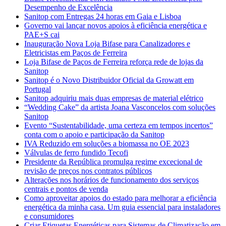
Desempenho de Excelência
Sanitop com Entregas 24 horas em Gaia e Lisboa
Governo vai lançar novos apoios à eficiência energética e
PAE+S cai
Inauguração Nova Loja Bifase para Canalizadores e
Eletricistas em Paços de Ferreira
Loja Bifase de Paços de Ferreira reforça rede de lojas da
Sanitop
Sanitop é o Novo Distribuidor Oficial da Growatt em
Portugal
Sanitop adquiriu mais duas empresas de material elétrico
“Wedding Cake” da artista Joana Vasconcelos com soluções
Sanitop
Evento “Sustentabilidade, uma certeza em tempos incertos”
conta com o apoio e participação da Sanitop
IVA Reduzido em soluções a biomassa no OE 2023
Válvulas de ferro fundido Tecofi
Presidente da República promulga regime excecional de
revisão de preços nos contratos públicos
Alterações nos horários de funcionamento dos serviços
centrais e pontos de venda
Como aproveitar apoios do estado para melhorar a eficiência
energética da minha casa. Um guia essencial para instaladores
e consumidores
Criar Etiquetas Energéticas para Sistemas de Climatização em