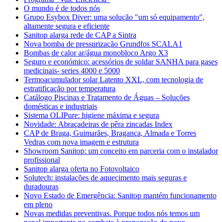
O mundo é de todos nós
Grupo Esybox Diver: uma solução "um só equipamento",
altamente segura e eficiente
Sanitop alarga rede de CAP a Sintra
Nova bomba de pressurização Grundfos SCALA1
Bombas de calor ar/água monobloco Argo X3
Seguro e económico: acessórios de soldar SANHA para gases
medicinais- series 4000 e 5000
Termoacumulador solar Latento XXL, com tecnologia de
estratificação por temperatura
Catálogo Piscinas e Tratamento de Águas – Soluções
domésticas e industriais
Sistema OLIPure: higiene máxima e segura
Novidade: Abraçadeiras de pêra zincadas Index
CAP de Braga, Guimarães, Bragança, Almada e Torres
Vedras com nova imagem e estrutura
Showroom Sanitop: um conceito em parceria com o instalador
profissional
Sanitop alarga oferta no Fotovoltaico
Solutech: instalações de aquecimento mais seguras e
duradouras
Novo Estado de Emergência: Sanitop mantém funcionamento
em pleno
Novas medidas preventivas. Porque todos nós temos um