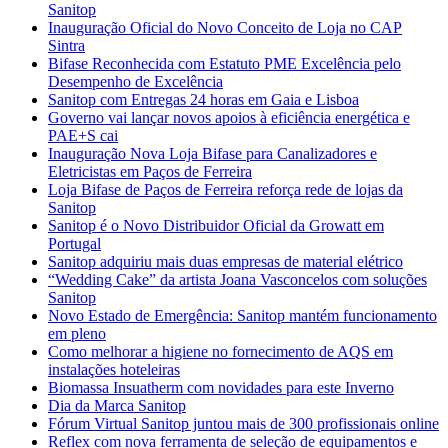
Sanitop
Inauguração Oficial do Novo Conceito de Loja no CAP
Sintra
Bifase Reconhecida com Estatuto PME Excelência pelo
Desempenho de Excelência
Sanitop com Entregas 24 horas em Gaia e Lisboa
Governo vai lançar novos apoios à eficiência energética e
PAE+S cai
Inauguração Nova Loja Bifase para Canalizadores e
Eletricistas em Paços de Ferreira
Loja Bifase de Paços de Ferreira reforça rede de lojas da
Sanitop
Sanitop é o Novo Distribuidor Oficial da Growatt em
Portugal
Sanitop adquiriu mais duas empresas de material elétrico
“Wedding Cake” da artista Joana Vasconcelos com soluções
Sanitop
Novo Estado de Emergência: Sanitop mantém funcionamento
em pleno
Como melhorar a higiene no fornecimento de AQS em
instalações hoteleiras
Biomassa Insuatherm com novidades para este Inverno
Dia da Marca Sanitop
Fórum Virtual Sanitop juntou mais de 300 profissionais online
Reflex com nova ferramenta de seleção de equipamentos e