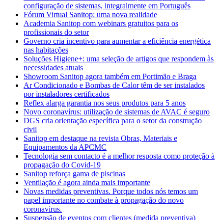
configuração de sistemas, integralmente em Português
Fórum Virtual Sanitop: uma nova realidade
Academia Sanitop com webinars gratuitos para os
profissionais do setor
Governo cria incentivo para aumentar a eficiência energética
nas habitações
Soluções Higiene+: uma seleção de artigos que respondem às
necessidades atuais
Showroom Sanitop agora também em Portimão e Braga
Ar Condicionado e Bombas de Calor têm de ser instalados
por instaladores certificados
Reflex alarga garantia nos seus produtos para 5 anos
Novo coronavírus: utilização de sistemas de AVAC é seguro
DGS cria orientação específica para o setor da construção
civil
Sanitop em destaque na revista Obras, Materiais e
Equipamentos da APCMC
Tecnologia sem contacto é a melhor resposta como proteção à
propagação do Covid-19
Sanitop reforça gama de piscinas
Ventilação é agora ainda mais importante
Novas medidas preventivas. Porque todos nós temos um
papel importante no combate à propagação do novo
coronavírus.
Suspensão de eventos com clientes (medida preventiva)