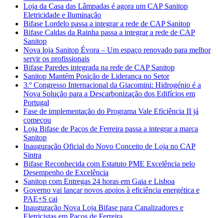
Loja da Casa das Lâmpadas é agora um CAP Sanitop
Eletricidade e Iluminação
Bifase Lordelo passa a integrar a rede de CAP Sanitop
Bifase Caldas da Rainha passa a integrar a rede de CAP
Sanitop
Nova loja Sanitop Évora – Um espaço renovado para melhor
servir os profissionais
Bifase Paredes integrada na rede de CAP Sanitop
Sanitop Mantém Posição de Liderança no Setor
3.º Congresso Internacional da Giacomini: Hidrogénio é a
Nova Solução para a Descarbonização dos Edifícios em
Portugal
Fase de implementação do Programa Vale Eficiência II já
começou
Loja Bifase de Paços de Ferreira passa a integrar a marca
Sanitop
Inauguração Oficial do Novo Conceito de Loja no CAP
Sintra
Bifase Reconhecida com Estatuto PME Excelência pelo
Desempenho de Excelência
Sanitop com Entregas 24 horas em Gaia e Lisboa
Governo vai lançar novos apoios à eficiência energética e
PAE+S cai
Inauguração Nova Loja Bifase para Canalizadores e
Eletricistas em Paços de Ferreira