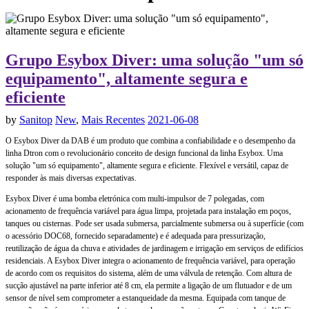
Grupo Esybox Diver: uma solução "um só
equipamento", altamente segura e
eficiente
by
Sanitop
New
,
Mais Recentes
2021-06-08
O Esybox Diver da DAB é um produto que combina a confiabilidade e o desempenho da
linha Dtron com o revolucionário conceito de design funcional da linha Esybox. Uma
solução "um só equipamento", altamente segura e eficiente. Flexível e versátil, capaz de
responder às mais diversas expectativas.
Esybox Diver é uma bomba eletrónica com multi-impulsor de 7 polegadas, com
acionamento de frequência variável para água limpa, projetada para instalação em poços,
tanques ou cisternas. Pode ser usada submersa, parcialmente submersa ou à superfície (com
o acessório DOC68, fornecido separadamente) e é adequada para pressurização,
reutilização de água da chuva e atividades de jardinagem e irrigação em serviços de edifícios
residenciais. A Esybox Diver integra o acionamento de frequência variável, para operação
de acordo com os requisitos do sistema, além de uma válvula de retenção. Com altura de
sucção ajustável na parte inferior até 8 cm, ela permite a ligação de um flutuador e de um
sensor de nível sem comprometer a estanqueidade da mesma. Equipada com tanque de