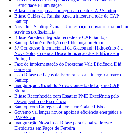
Eletricidade e Iluminação
Bifase Lordelo passa a integrar a rede de CAP Sanitop
Bifase Caldas da Rainha passa a integrar a rede de CAP
Sanitop
Nova loja Sanitop Évora – Um espaço renovado para melhor
servir os profissionais
Bifase Paredes integrada na rede de CAP Sanitop
Sanitop Mantém Posição de Liderança no Setor
3.º Congresso Internacional da Giacomini: Hidrogénio é a
Nova Solução para a Descarbonização dos Edifícios em
Portugal
Fase de implementação do Programa Vale Eficiência II já
começou
Loja Bifase de Paços de Ferreira passa a integrar a marca
Sanitop
Inauguração Oficial do Novo Conceito de Loja no CAP
Sintra
Bifase Reconhecida com Estatuto PME Excelência pelo
Desempenho de Excelência
Sanitop com Entregas 24 horas em Gaia e Lisboa
Governo vai lançar novos apoios à eficiência energética e
PAE+S cai
Inauguração Nova Loja Bifase para Canalizadores e
Eletricistas em Paços de Ferreira