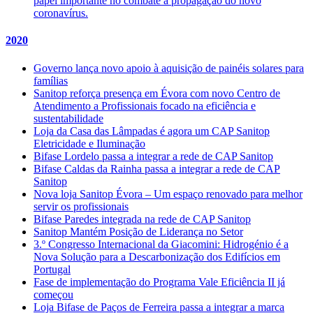
papel importante no combate à propagação do novo
coronavírus.
2020
Governo lança novo apoio à aquisição de painéis solares para
famílias
Sanitop reforça presença em Évora com novo Centro de
Atendimento a Profissionais focado na eficiência e
sustentabilidade
Loja da Casa das Lâmpadas é agora um CAP Sanitop
Eletricidade e Iluminação
Bifase Lordelo passa a integrar a rede de CAP Sanitop
Bifase Caldas da Rainha passa a integrar a rede de CAP
Sanitop
Nova loja Sanitop Évora – Um espaço renovado para melhor
servir os profissionais
Bifase Paredes integrada na rede de CAP Sanitop
Sanitop Mantém Posição de Liderança no Setor
3.º Congresso Internacional da Giacomini: Hidrogénio é a
Nova Solução para a Descarbonização dos Edifícios em
Portugal
Fase de implementação do Programa Vale Eficiência II já
começou
Loja Bifase de Paços de Ferreira passa a integrar a marca