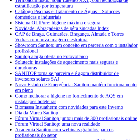
Termoacumulador solar Latento XXL, com tecnologia de
estratificação por temperatura
Catálogo Piscinas e Tratamento de Águas – Soluções
domésticas e industriais
Sistema OLIPure: higiene máxima e segura
Novidade: Abraçadeiras de pêra zincadas Index
CAP de Braga, Guimarães, Bragança, Almada e Torres
Vedras com nova imagem e estrutura
Showroom Sanitop: um conceito em parceria com o instalador
profissional
Sanitop alarga oferta no Fotovoltaico
Solutech: instalações de aquecimento mais seguras e
duradouras
SANITOP torna-se parceira e é agora distribuidor de
inversores solares SAJ
Novo Estado de Emergência: Sanitop mantém funcionamento
em pleno
Como melhorar a higiene no fornecimento de AQS em
instalações hoteleiras
Biomassa Insuatherm com novidades para este Inverno
Dia da Marca Sanitop
Fórum Virtual Sanitop juntou mais de 300 profissionais online
Fórum Virtual Sanitop: uma nova realidade
Academia Sanitop com webinars gratuitos para os
profissionais do setor