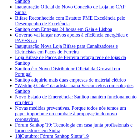
Sanitop
Inauguração Oficial do Novo Conceito de Loja no CAP
Sintra
Bifase Reconhecida com Estatuto PME Excelência pelo
Desempenho de Excelência
Sanitop com Entregas 24 horas em Gaia e Lisboa
Governo vai lançar novos apoios à eficiência energética e
PAE+S cai
Inauguração Nova Loja Bifase para Canalizadores e
Eletricistas em Paços de Ferreira
Loja Bifase de Paços de Ferreira reforça rede de lojas da
Sanitop
Sanitop é o Novo Distribuidor Oficial da Growatt em
Portugal
Sanitop adquiriu mais duas empresas de material elétrico
“Wedding Cake” da artista Joana Vasconcelos com soluções
Sanitop
Novo Estado de Emergência: Sanitop mantém funcionamento
em pleno
Novas medidas preventivas. Porque todos nós temos um
papel importante no combate à propagação do novo
coronavírus.
Fórum Sanitop’19: Tecnologia em casa junta profissionais e
fornecedores em Sintra
18|Outubro: Fórum Sanitop Sintra’19