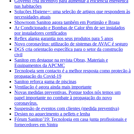
Governo cria incentivo para aumentar a eficiência energética
nas habitações
Soluções Higiene+: uma seleção de artigos que respondem às
necessidades atuais
Showroom Sanitop agora também em Portimão e Braga
Ar Condicionado e Bombas de Calor têm de ser instalados
por instaladores certificados
Reflex alarga garantia nos seus produtos para 5 anos
Novo coronavírus: utilização de sistemas de AVAC é seguro
DGS cria orientação específica para o setor da construção
civil
Sanitop em destaque na revista Obras, Materiais e
Equipamentos da APCMC
Tecnologia sem contacto é a melhor resposta como proteção à
propagação do Covid-19
Sanitop reforça gama de piscinas
Ventilação é agora ainda mais importante
Novas medidas preventivas. Porque todos nós temos um
papel importante no combate à propagação do novo
coronavírus.
Suspensão de eventos com clientes (medida preventiva)
Design no aquecimento a pellets e lenha
Fórum Sanitop’19: Tecnologia em casa junta profissionais e
fornecedores em Sintra