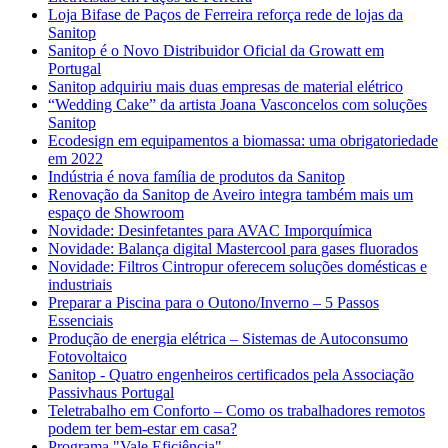
Loja Bifase de Paços de Ferreira reforça rede de lojas da
Sanitop
Sanitop é o Novo Distribuidor Oficial da Growatt em
Portugal
Sanitop adquiriu mais duas empresas de material elétrico
“Wedding Cake” da artista Joana Vasconcelos com soluções
Sanitop
Ecodesign em equipamentos a biomassa: uma obrigatoriedade
em 2022
Indústria é nova família de produtos da Sanitop
Renovação da Sanitop de Aveiro integra também mais um
espaço de Showroom
Novidade: Desinfetantes para AVAC Imporquímica
Novidade: Balança digital Mastercool para gases fluorados
Novidade: Filtros Cintropur oferecem soluções domésticas e
industriais
Preparar a Piscina para o Outono/Inverno – 5 Passos
Essenciais
Produção de energia elétrica – Sistemas de Autoconsumo
Fotovoltaico
Sanitop - Quatro engenheiros certificados pela Associação
Passivhaus Portugal
Teletrabalho em Conforto – Como os trabalhadores remotos
podem ter bem-estar em casa?
Programa "Vale Eficiência"