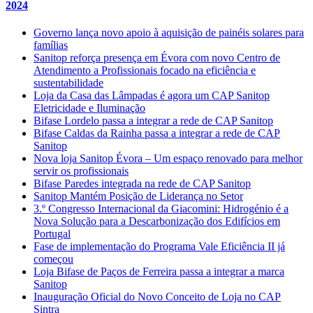
2024
Governo lança novo apoio à aquisição de painéis solares para
famílias
Sanitop reforça presença em Évora com novo Centro de
Atendimento a Profissionais focado na eficiência e
sustentabilidade
Loja da Casa das Lâmpadas é agora um CAP Sanitop
Eletricidade e Iluminação
Bifase Lordelo passa a integrar a rede de CAP Sanitop
Bifase Caldas da Rainha passa a integrar a rede de CAP
Sanitop
Nova loja Sanitop Évora – Um espaço renovado para melhor
servir os profissionais
Bifase Paredes integrada na rede de CAP Sanitop
Sanitop Mantém Posição de Liderança no Setor
3.º Congresso Internacional da Giacomini: Hidrogénio é a
Nova Solução para a Descarbonização dos Edifícios em
Portugal
Fase de implementação do Programa Vale Eficiência II já
começou
Loja Bifase de Paços de Ferreira passa a integrar a marca
Sanitop
Inauguração Oficial do Novo Conceito de Loja no CAP
Sintra