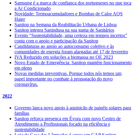
Samsung é a marca de confiança dos portugueses no que toca
a Ar Condicionado
Novidade: Termoacumuladores e Bombas de Calor AQS
Haier
Sanitop na Semana da Reabilitação Urbana de Lisboa
Sanitop integra Sanindusa na sua gama de Sanitários
Evento “Sustentabilidade, uma certeza em tempos incertos”
conta com o apoio e participação da Sanitop
Candidaturas ao apoio ao autoconsumo coletivo e às
comunidades de energia foram alargadas até 17 de fevereiro
IVA Reduzido em soluções a biomassa no OE 2023
Novo Estado de Emergência: Sanitop mantém funcionamento
em pleno
Novas medidas preventivas. Porque todos nós temos um
papel importante no combate à propagação do novo
coronavírus.
2022
Governo lança novo apoio à aquisição de painéis solares para
famílias
Sanitop reforça presença em Évora com novo Centro de
Atendimento a Profissionais focado na eficiência e
sustentabilidade
Loja da Casa das Lâmpadas é agora um CAP Sanitop