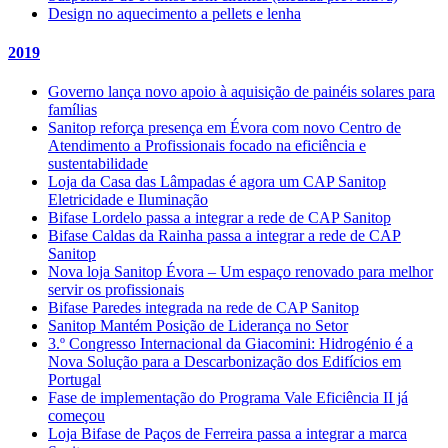
Design no aquecimento a pellets e lenha
2019
Governo lança novo apoio à aquisição de painéis solares para
famílias
Sanitop reforça presença em Évora com novo Centro de
Atendimento a Profissionais focado na eficiência e
sustentabilidade
Loja da Casa das Lâmpadas é agora um CAP Sanitop
Eletricidade e Iluminação
Bifase Lordelo passa a integrar a rede de CAP Sanitop
Bifase Caldas da Rainha passa a integrar a rede de CAP
Sanitop
Nova loja Sanitop Évora – Um espaço renovado para melhor
servir os profissionais
Bifase Paredes integrada na rede de CAP Sanitop
Sanitop Mantém Posição de Liderança no Setor
3.º Congresso Internacional da Giacomini: Hidrogénio é a
Nova Solução para a Descarbonização dos Edifícios em
Portugal
Fase de implementação do Programa Vale Eficiência II já
começou
Loja Bifase de Paços de Ferreira passa a integrar a marca