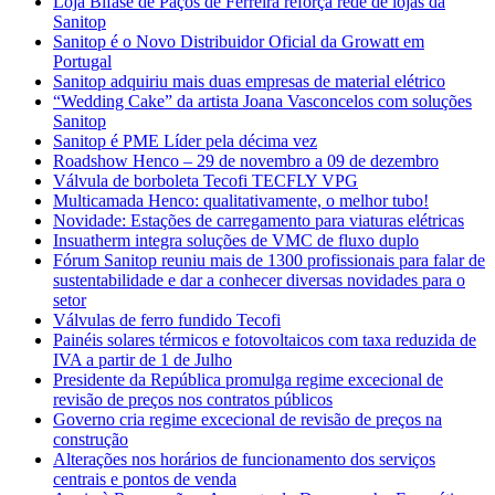
Loja Bifase de Paços de Ferreira reforça rede de lojas da
Sanitop
Sanitop é o Novo Distribuidor Oficial da Growatt em
Portugal
Sanitop adquiriu mais duas empresas de material elétrico
“Wedding Cake” da artista Joana Vasconcelos com soluções
Sanitop
Sanitop é PME Líder pela décima vez
Roadshow Henco – 29 de novembro a 09 de dezembro
Válvula de borboleta Tecofi TECFLY VPG
Multicamada Henco: qualitativamente, o melhor tubo!
Novidade: Estações de carregamento para viaturas elétricas
Insuatherm integra soluções de VMC de fluxo duplo
Fórum Sanitop reuniu mais de 1300 profissionais para falar de
sustentabilidade e dar a conhecer diversas novidades para o
setor
Válvulas de ferro fundido Tecofi
Painéis solares térmicos e fotovoltaicos com taxa reduzida de
IVA a partir de 1 de Julho
Presidente da República promulga regime excecional de
revisão de preços nos contratos públicos
Governo cria regime excecional de revisão de preços na
construção
Alterações nos horários de funcionamento dos serviços
centrais e pontos de venda