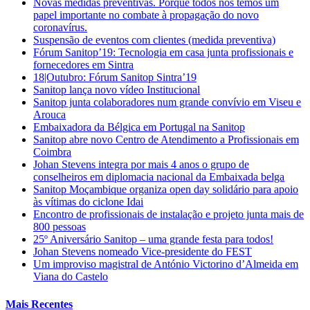
Novas medidas preventivas. Porque todos nós temos um
papel importante no combate à propagação do novo
coronavírus.
Suspensão de eventos com clientes (medida preventiva)
Fórum Sanitop’19: Tecnologia em casa junta profissionais e
fornecedores em Sintra
18|Outubro: Fórum Sanitop Sintra’19
Sanitop lança novo vídeo Institucional
Sanitop junta colaboradores num grande convívio em Viseu e
Arouca
Embaixadora da Bélgica em Portugal na Sanitop
Sanitop abre novo Centro de Atendimento a Profissionais em
Coimbra
Johan Stevens integra por mais 4 anos o grupo de
conselheiros em diplomacia nacional da Embaixada belga
Sanitop Moçambique organiza open day solidário para apoio
às vítimas do ciclone Idai
Encontro de profissionais de instalação e projeto junta mais de
800 pessoas
25º Aniversário Sanitop – uma grande festa para todos!
Johan Stevens nomeado Vice-presidente do FEST
Um improviso magistral de António Victorino d’Almeida em
Viana do Castelo
Mais Recentes