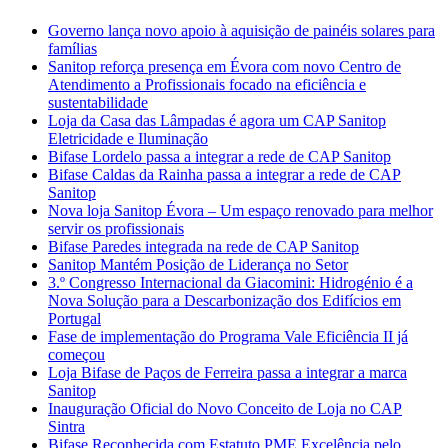
Governo lança novo apoio à aquisição de painéis solares para
famílias
Sanitop reforça presença em Évora com novo Centro de
Atendimento a Profissionais focado na eficiência e
sustentabilidade
Loja da Casa das Lâmpadas é agora um CAP Sanitop
Eletricidade e Iluminação
Bifase Lordelo passa a integrar a rede de CAP Sanitop
Bifase Caldas da Rainha passa a integrar a rede de CAP
Sanitop
Nova loja Sanitop Évora – Um espaço renovado para melhor
servir os profissionais
Bifase Paredes integrada na rede de CAP Sanitop
Sanitop Mantém Posição de Liderança no Setor
3.º Congresso Internacional da Giacomini: Hidrogénio é a
Nova Solução para a Descarbonização dos Edifícios em
Portugal
Fase de implementação do Programa Vale Eficiência II já
começou
Loja Bifase de Paços de Ferreira passa a integrar a marca
Sanitop
Inauguração Oficial do Novo Conceito de Loja no CAP
Sintra
Bifase Reconhecida com Estatuto PME Excelência pelo