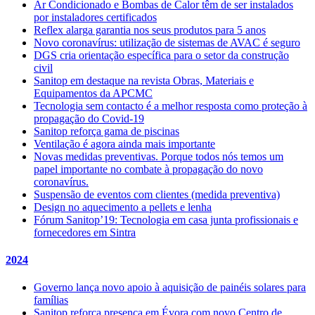
Ar Condicionado e Bombas de Calor têm de ser instalados
por instaladores certificados
Reflex alarga garantia nos seus produtos para 5 anos
Novo coronavírus: utilização de sistemas de AVAC é seguro
DGS cria orientação específica para o setor da construção
civil
Sanitop em destaque na revista Obras, Materiais e
Equipamentos da APCMC
Tecnologia sem contacto é a melhor resposta como proteção à
propagação do Covid-19
Sanitop reforça gama de piscinas
Ventilação é agora ainda mais importante
Novas medidas preventivas. Porque todos nós temos um
papel importante no combate à propagação do novo
coronavírus.
Suspensão de eventos com clientes (medida preventiva)
Design no aquecimento a pellets e lenha
Fórum Sanitop’19: Tecnologia em casa junta profissionais e
fornecedores em Sintra
2024
Governo lança novo apoio à aquisição de painéis solares para
famílias
Sanitop reforça presença em Évora com novo Centro de