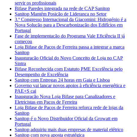
servir os profissionais
Bifase Paredes integrada na rede de CAP Sanitop
Sanitop Mantém Posição de Liderança no Setor
3.º Congresso Internacional da Giacomini: Hidrogénio é a
Nova Solução para a Descarbonização dos Edifícios em
Portugal
Fase de implementação do Programa Vale Eficiência II já
começou
Loja Bifase de Paços de Ferreira passa a integrar a marca
Sanitop
Inauguração Oficial do Novo Conceito de Loja no CAP
Sintra
Bifase Reconhecida com Estatuto PME Excelência pelo
Desempenho de Excelência
Sanitop com Entregas 24 horas em Gaia e Lisboa
Governo vai lançar novos apoios à eficiência energética e
PAE+S cai
Inauguração Nova Loja Bifase para Canalizadores e
Eletricistas em Paços de Ferreira
Loja Bifase de Paços de Ferreira reforça rede de lojas da
Sanitop
Sanitop é o Novo Distribuidor Oficial da Growatt em
Portugal
Sanitop adquiriu mais duas empresas de material elétrico
Sanitop com nova aposta estratégica