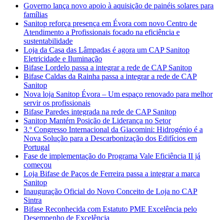
Governo lança novo apoio à aquisição de painéis solares para
famílias
Sanitop reforça presença em Évora com novo Centro de
Atendimento a Profissionais focado na eficiência e
sustentabilidade
Loja da Casa das Lâmpadas é agora um CAP Sanitop
Eletricidade e Iluminação
Bifase Lordelo passa a integrar a rede de CAP Sanitop
Bifase Caldas da Rainha passa a integrar a rede de CAP
Sanitop
Nova loja Sanitop Évora – Um espaço renovado para melhor
servir os profissionais
Bifase Paredes integrada na rede de CAP Sanitop
Sanitop Mantém Posição de Liderança no Setor
3.º Congresso Internacional da Giacomini: Hidrogénio é a
Nova Solução para a Descarbonização dos Edifícios em
Portugal
Fase de implementação do Programa Vale Eficiência II já
começou
Loja Bifase de Paços de Ferreira passa a integrar a marca
Sanitop
Inauguração Oficial do Novo Conceito de Loja no CAP
Sintra
Bifase Reconhecida com Estatuto PME Excelência pelo
Desempenho de Excelência