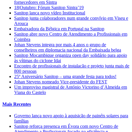
fornecedores em Sintra
18|Outubro: Fórum Sanitop Sintra’19
Sanitop lança novo vídeo Institucional
Sanitop junta colaboradores num grande convívio em Viseu e
Arouca
Embaixadora da Bélgica em Portugal na Sanitop
Sanitop abre novo Centro de Atendimento a Profissionais em
Coimbra
Johan Stevens integra por mais 4 anos o grupo de
conselheiros em diplomacia nacional da Embaixada belga
Sanitop Moçambique organiza open day solidário para apoio
às vítimas do ciclone Idai
Encontro de profissionais de instalação e projeto junta mais de
800 pessoas
25º Aniversário Sanitop – uma grande festa para todos!
Johan Stevens nomeado Vice-presidente do FEST
Um improviso magistral de António Victorino d’Almeida em
Viana do Castelo
Mais Recentes
Governo lança novo apoio à aquisição de painéis solares para
famílias
Sanitop reforça presença em Évora com novo Centro de
Atendimento a Profissionais focado na eficiência e