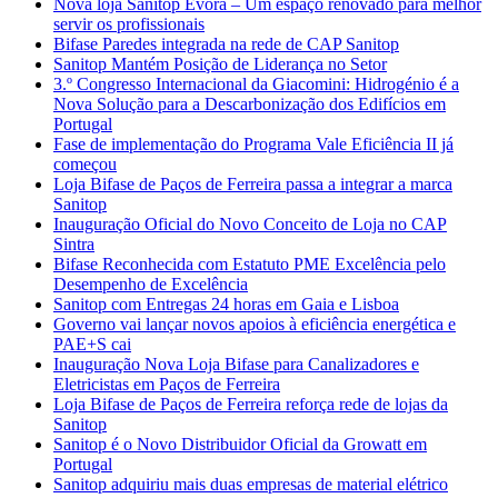
Nova loja Sanitop Évora – Um espaço renovado para melhor
servir os profissionais
Bifase Paredes integrada na rede de CAP Sanitop
Sanitop Mantém Posição de Liderança no Setor
3.º Congresso Internacional da Giacomini: Hidrogénio é a
Nova Solução para a Descarbonização dos Edifícios em
Portugal
Fase de implementação do Programa Vale Eficiência II já
começou
Loja Bifase de Paços de Ferreira passa a integrar a marca
Sanitop
Inauguração Oficial do Novo Conceito de Loja no CAP
Sintra
Bifase Reconhecida com Estatuto PME Excelência pelo
Desempenho de Excelência
Sanitop com Entregas 24 horas em Gaia e Lisboa
Governo vai lançar novos apoios à eficiência energética e
PAE+S cai
Inauguração Nova Loja Bifase para Canalizadores e
Eletricistas em Paços de Ferreira
Loja Bifase de Paços de Ferreira reforça rede de lojas da
Sanitop
Sanitop é o Novo Distribuidor Oficial da Growatt em
Portugal
Sanitop adquiriu mais duas empresas de material elétrico