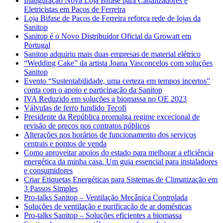
Inauguração Nova Loja Bifase para Canalizadores e
Eletricistas em Paços de Ferreira
Loja Bifase de Paços de Ferreira reforça rede de lojas da
Sanitop
Sanitop é o Novo Distribuidor Oficial da Growatt em
Portugal
Sanitop adquiriu mais duas empresas de material elétrico
“Wedding Cake” da artista Joana Vasconcelos com soluções
Sanitop
Evento “Sustentabilidade, uma certeza em tempos incertos”
conta com o apoio e participação da Sanitop
IVA Reduzido em soluções a biomassa no OE 2023
Válvulas de ferro fundido Tecofi
Presidente da República promulga regime excecional de
revisão de preços nos contratos públicos
Alterações nos horários de funcionamento dos serviços
centrais e pontos de venda
Como aproveitar apoios do estado para melhorar a eficiência
energética da minha casa. Um guia essencial para instaladores
e consumidores
Criar Etiquetas Energéticas para Sistemas de Climatização em
3 Passos Simples
Pro-talks Sanitop – Ventilação Mecânica Controlada
Soluções de ventilação e purificação de ar domésticas
Pro-talks Sanitop – Soluções eficientes a biomassa