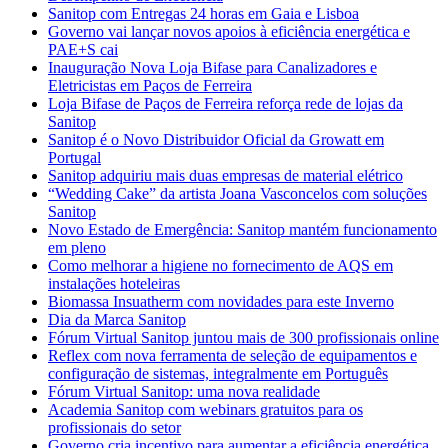
Sanitop com Entregas 24 horas em Gaia e Lisboa
Governo vai lançar novos apoios à eficiência energética e
PAE+S cai
Inauguração Nova Loja Bifase para Canalizadores e
Eletricistas em Paços de Ferreira
Loja Bifase de Paços de Ferreira reforça rede de lojas da
Sanitop
Sanitop é o Novo Distribuidor Oficial da Growatt em
Portugal
Sanitop adquiriu mais duas empresas de material elétrico
“Wedding Cake” da artista Joana Vasconcelos com soluções
Sanitop
Novo Estado de Emergência: Sanitop mantém funcionamento
em pleno
Como melhorar a higiene no fornecimento de AQS em
instalações hoteleiras
Biomassa Insuatherm com novidades para este Inverno
Dia da Marca Sanitop
Fórum Virtual Sanitop juntou mais de 300 profissionais online
Reflex com nova ferramenta de seleção de equipamentos e
configuração de sistemas, integralmente em Português
Fórum Virtual Sanitop: uma nova realidade
Academia Sanitop com webinars gratuitos para os
profissionais do setor
Governo cria incentivo para aumentar a eficiência energética