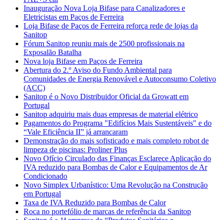
Inauguração Nova Loja Bifase para Canalizadores e
Eletricistas em Paços de Ferreira
Loja Bifase de Paços de Ferreira reforça rede de lojas da
Sanitop
Fórum Sanitop reuniu mais de 2500 profissionais na
Exposalão Batalha
Nova loja Bifase em Paços de Ferreira
Abertura do 2.º Aviso do Fundo Ambiental para
Comunidades de Energia Renovável e Autoconsumo Coletivo
(ACC)
Sanitop é o Novo Distribuidor Oficial da Growatt em
Portugal
Sanitop adquiriu mais duas empresas de material elétrico
Pagamentos do Programa "Edifícios Mais Sustentáveis" e do
“Vale Eficiência II” já arrancaram
Demonstração do mais sofisticado e mais completo robot de
limpeza de piscinas: Proliner Plus
Novo Ofício Circulado das Finanças Esclarece Aplicação do
IVA reduzido para Bombas de Calor e Equipamentos de Ar
Condicionado
Novo Simplex Urbanístico: Uma Revolução na Construção
em Portugal
Taxa de IVA Reduzido para Bombas de Calor
Roca no portefólio de marcas de referência da Sanitop