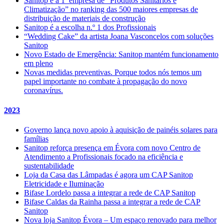
Sanitop é a 1ª empresa de “Produtos Sanitários e
Climatização” no ranking das 500 maiores empresas de
distribuição de materiais de construção
Sanitop é a escolha n.º 1 dos Profissionais
“Wedding Cake” da artista Joana Vasconcelos com soluções
Sanitop
Novo Estado de Emergência: Sanitop mantém funcionamento
em pleno
Novas medidas preventivas. Porque todos nós temos um
papel importante no combate à propagação do novo
coronavírus.
2023
Governo lança novo apoio à aquisição de painéis solares para
famílias
Sanitop reforça presença em Évora com novo Centro de
Atendimento a Profissionais focado na eficiência e
sustentabilidade
Loja da Casa das Lâmpadas é agora um CAP Sanitop
Eletricidade e Iluminação
Bifase Lordelo passa a integrar a rede de CAP Sanitop
Bifase Caldas da Rainha passa a integrar a rede de CAP
Sanitop
Nova loja Sanitop Évora – Um espaço renovado para melhor