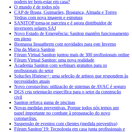
podem ter bem-estar em casa?
O mundo é de todos nós
CAP de Braga, Guimarães, Bragança, Almada e Torres
Vedras com nova imagem e estrutura
SANITOP torna-se parceira e é agora distribuidor de
inversores solares SAJ
Novo Estado de Emergência: Sanitop mantém funcionamento
em pleno
Biomassa Insuatherm com novidades para este Inverno
Dia da Marca Sanitop
Fórum Virtual Sanitop juntou mais de 300 profissionais online
Fórum Virtual Sanitop: uma nova realidade
Academia Sanitop com webinars gratuitos para os
profissionais do setor
Soluções Higiene+: uma seleção de artigos que respondem às
necessidades atuais
Novo coronavírus: utilização de sistemas de AVAC é seguro
DGS cria orientação específica para o setor da construção
civil
Sanitop reforça gama de piscinas
Novas medidas preventivas. Porque todos nós temos um
papel importante no combate à propagação do novo
coronavírus.
Suspensão de eventos com clientes (medida preventiva)
Fórum Sanitop’19: Tecnologia em casa junta profissionais e