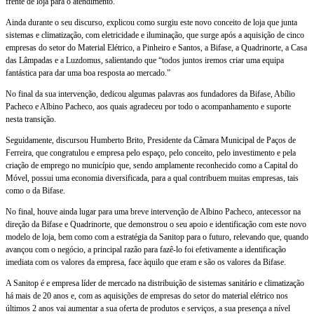
frente de loja para o atendimento.
Ainda durante o seu discurso, explicou como surgiu este novo conceito de loja que junta
sistemas e climatização, com eletricidade e iluminação, que surge após a aquisição de cinco
empresas do setor do Material Elétrico, a Pinheiro e Santos, a Bifase, a Quadrinorte, a Casa
das Lâmpadas e a Luzdomus, salientando que “todos juntos iremos criar uma equipa
fantástica para dar uma boa resposta ao mercado.”
No final da sua intervenção, dedicou algumas palavras aos fundadores da Bifase, Abílio
Pacheco e Albino Pacheco, aos quais agradeceu por todo o acompanhamento e suporte
nesta transição.
Seguidamente, discursou Humberto Brito, Presidente da Câmara Municipal de Paços de
Ferreira, que congratulou e empresa pelo espaço, pelo conceito, pelo investimento e pela
criação de emprego no município que, sendo amplamente reconhecido como a Capital do
Móvel, possui uma economia diversificada, para a qual contribuem muitas empresas, tais
como o da Bifase.
No final, houve ainda lugar para uma breve intervenção de Albino Pacheco, antecessor na
direção da Bifase e Quadrinorte, que demonstrou o seu apoio e identificação com este novo
modelo de loja, bem como com a estratégia da Sanitop para o futuro, relevando que, quando
avançou com o negócio, a principal razão para fazê-lo foi efetivamente a identificação
imediata com os valores da empresa, face àquilo que eram e são os valores da Bifase.
A Sanitop é e empresa líder de mercado na distribuição de sistemas sanitário e climatização
há mais de 20 anos e, com as aquisições de empresas do setor do material elétrico nos
últimos 2 anos vai aumentar a sua oferta de produtos e serviços, a sua presença a nível