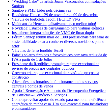
“Wedding Cake” da artista Joana Vasconcelos com soluções
Sanitop
Sanitop é PME Líder pela décima vez
Roadshow Henco – 29 de novembro a 09 de dezembro
Válvula de borboleta Tecofi TECFLY VPG
Multicamada Henco: qualitativamente, o melhor tubo!
Novidade: Estações de carregamento para viaturas elétricas
Insuatherm integra soluções de VMC de fluxo duplo
Fórum Sanitop reuniu mais de 1300 profissionais para falar de
sustentabilidade e dar a conhecer diversas novidades para o
setor
Válvulas de ferro fundido Tecofi
Painéis solares térmicos e fotovoltaicos com taxa reduzida de
IVA a partir de 1 de Julho
Presidente da República promulga regime excecional de
revisão de preços nos contratos públicos
Governo cria regime excecional de revisão de preços na
construção
Alterações nos horários de funcionamento dos serviços
centrais e pontos de venda
Apoio à Renovação e Aumento do Desempenho Energético
de Edifícios – Comércio e Serviços
Como aproveitar apoios do estado para melhorar a eficiência
energética da minha casa. Um guia essencial para instaladores
e consumidores