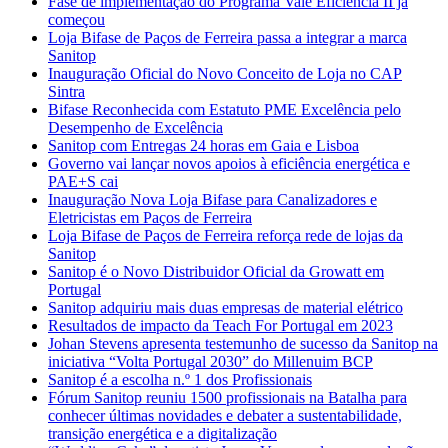
Fase de implementação do Programa Vale Eficiência II já
começou
Loja Bifase de Paços de Ferreira passa a integrar a marca
Sanitop
Inauguração Oficial do Novo Conceito de Loja no CAP
Sintra
Bifase Reconhecida com Estatuto PME Excelência pelo
Desempenho de Excelência
Sanitop com Entregas 24 horas em Gaia e Lisboa
Governo vai lançar novos apoios à eficiência energética e
PAE+S cai
Inauguração Nova Loja Bifase para Canalizadores e
Eletricistas em Paços de Ferreira
Loja Bifase de Paços de Ferreira reforça rede de lojas da
Sanitop
Sanitop é o Novo Distribuidor Oficial da Growatt em
Portugal
Sanitop adquiriu mais duas empresas de material elétrico
Resultados de impacto da Teach For Portugal em 2023
Johan Stevens apresenta testemunho de sucesso da Sanitop na
iniciativa “Volta Portugal 2030” do Millenuim BCP
Sanitop é a escolha n.º 1 dos Profissionais
Fórum Sanitop reuniu 1500 profissionais na Batalha para
conhecer últimas novidades e debater a sustentabilidade,
transição energética e a digitalização