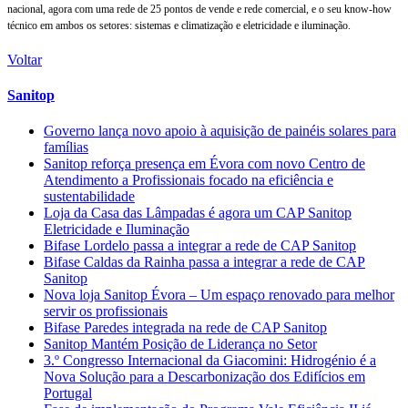
nacional, agora com uma rede de 25 pontos de vende e rede comercial, e o seu know-how
técnico em ambos os setores: sistemas e climatização e eletricidade e iluminação.
Voltar
Sanitop
Governo lança novo apoio à aquisição de painéis solares para
famílias
Sanitop reforça presença em Évora com novo Centro de
Atendimento a Profissionais focado na eficiência e
sustentabilidade
Loja da Casa das Lâmpadas é agora um CAP Sanitop
Eletricidade e Iluminação
Bifase Lordelo passa a integrar a rede de CAP Sanitop
Bifase Caldas da Rainha passa a integrar a rede de CAP
Sanitop
Nova loja Sanitop Évora – Um espaço renovado para melhor
servir os profissionais
Bifase Paredes integrada na rede de CAP Sanitop
Sanitop Mantém Posição de Liderança no Setor
3.º Congresso Internacional da Giacomini: Hidrogénio é a
Nova Solução para a Descarbonização dos Edifícios em
Portugal