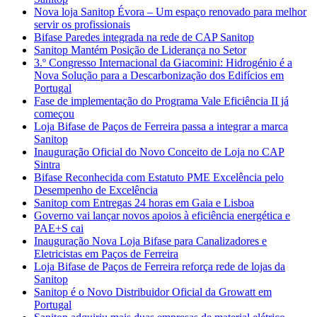
Nova loja Sanitop Évora – Um espaço renovado para melhor
servir os profissionais
Bifase Paredes integrada na rede de CAP Sanitop
Sanitop Mantém Posição de Liderança no Setor
3.º Congresso Internacional da Giacomini: Hidrogénio é a
Nova Solução para a Descarbonização dos Edifícios em
Portugal
Fase de implementação do Programa Vale Eficiência II já
começou
Loja Bifase de Paços de Ferreira passa a integrar a marca
Sanitop
Inauguração Oficial do Novo Conceito de Loja no CAP
Sintra
Bifase Reconhecida com Estatuto PME Excelência pelo
Desempenho de Excelência
Sanitop com Entregas 24 horas em Gaia e Lisboa
Governo vai lançar novos apoios à eficiência energética e
PAE+S cai
Inauguração Nova Loja Bifase para Canalizadores e
Eletricistas em Paços de Ferreira
Loja Bifase de Paços de Ferreira reforça rede de lojas da
Sanitop
Sanitop é o Novo Distribuidor Oficial da Growatt em
Portugal