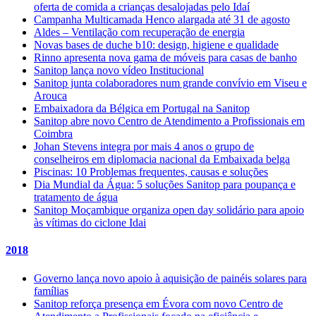
oferta de comida a crianças desalojadas pelo Idaí
Campanha Multicamada Henco alargada até 31 de agosto
Aldes – Ventilação com recuperação de energia
Novas bases de duche b10: design, higiene e qualidade
Rinno apresenta nova gama de móveis para casas de banho
Sanitop lança novo vídeo Institucional
Sanitop junta colaboradores num grande convívio em Viseu e
Arouca
Embaixadora da Bélgica em Portugal na Sanitop
Sanitop abre novo Centro de Atendimento a Profissionais em
Coimbra
Johan Stevens integra por mais 4 anos o grupo de
conselheiros em diplomacia nacional da Embaixada belga
Piscinas: 10 Problemas frequentes, causas e soluções
Dia Mundial da Água: 5 soluções Sanitop para poupança e
tratamento de água
Sanitop Moçambique organiza open day solidário para apoio
às vítimas do ciclone Idai
2018
Governo lança novo apoio à aquisição de painéis solares para
famílias
Sanitop reforça presença em Évora com novo Centro de