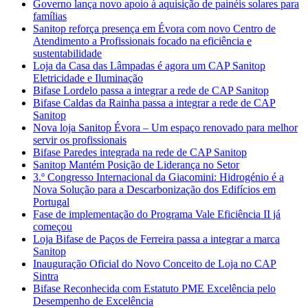
Governo lança novo apoio à aquisição de painéis solares para
famílias
Sanitop reforça presença em Évora com novo Centro de
Atendimento a Profissionais focado na eficiência e
sustentabilidade
Loja da Casa das Lâmpadas é agora um CAP Sanitop
Eletricidade e Iluminação
Bifase Lordelo passa a integrar a rede de CAP Sanitop
Bifase Caldas da Rainha passa a integrar a rede de CAP
Sanitop
Nova loja Sanitop Évora – Um espaço renovado para melhor
servir os profissionais
Bifase Paredes integrada na rede de CAP Sanitop
Sanitop Mantém Posição de Liderança no Setor
3.º Congresso Internacional da Giacomini: Hidrogénio é a
Nova Solução para a Descarbonização dos Edifícios em
Portugal
Fase de implementação do Programa Vale Eficiência II já
começou
Loja Bifase de Paços de Ferreira passa a integrar a marca
Sanitop
Inauguração Oficial do Novo Conceito de Loja no CAP
Sintra
Bifase Reconhecida com Estatuto PME Excelência pelo
Desempenho de Excelência