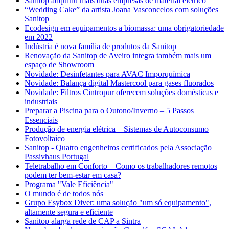
Sanitop adquiriu mais duas empresas de material elétrico
“Wedding Cake” da artista Joana Vasconcelos com soluções
Sanitop
Ecodesign em equipamentos a biomassa: uma obrigatoriedade
em 2022
Indústria é nova família de produtos da Sanitop
Renovação da Sanitop de Aveiro integra também mais um
espaço de Showroom
Novidade: Desinfetantes para AVAC Imporquímica
Novidade: Balança digital Mastercool para gases fluorados
Novidade: Filtros Cintropur oferecem soluções domésticas e
industriais
Preparar a Piscina para o Outono/Inverno – 5 Passos
Essenciais
Produção de energia elétrica – Sistemas de Autoconsumo
Fotovoltaico
Sanitop - Quatro engenheiros certificados pela Associação
Passivhaus Portugal
Teletrabalho em Conforto – Como os trabalhadores remotos
podem ter bem-estar em casa?
Programa "Vale Eficiência"
O mundo é de todos nós
Grupo Esybox Diver: uma solução "um só equipamento",
altamente segura e eficiente
Sanitop alarga rede de CAP a Sintra