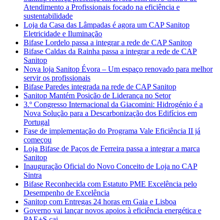
Atendimento a Profissionais focado na eficiência e
sustentabilidade
Loja da Casa das Lâmpadas é agora um CAP Sanitop
Eletricidade e Iluminação
Bifase Lordelo passa a integrar a rede de CAP Sanitop
Bifase Caldas da Rainha passa a integrar a rede de CAP
Sanitop
Nova loja Sanitop Évora – Um espaço renovado para melhor
servir os profissionais
Bifase Paredes integrada na rede de CAP Sanitop
Sanitop Mantém Posição de Liderança no Setor
3.º Congresso Internacional da Giacomini: Hidrogénio é a
Nova Solução para a Descarbonização dos Edifícios em
Portugal
Fase de implementação do Programa Vale Eficiência II já
começou
Loja Bifase de Paços de Ferreira passa a integrar a marca
Sanitop
Inauguração Oficial do Novo Conceito de Loja no CAP
Sintra
Bifase Reconhecida com Estatuto PME Excelência pelo
Desempenho de Excelência
Sanitop com Entregas 24 horas em Gaia e Lisboa
Governo vai lançar novos apoios à eficiência energética e
PAE+S cai