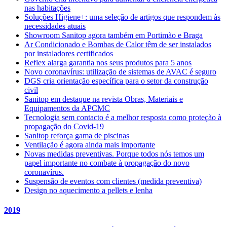
nas habitações
Soluções Higiene+: uma seleção de artigos que respondem às
necessidades atuais
Showroom Sanitop agora também em Portimão e Braga
Ar Condicionado e Bombas de Calor têm de ser instalados
por instaladores certificados
Reflex alarga garantia nos seus produtos para 5 anos
Novo coronavírus: utilização de sistemas de AVAC é seguro
DGS cria orientação específica para o setor da construção
civil
Sanitop em destaque na revista Obras, Materiais e
Equipamentos da APCMC
Tecnologia sem contacto é a melhor resposta como proteção à
propagação do Covid-19
Sanitop reforça gama de piscinas
Ventilação é agora ainda mais importante
Novas medidas preventivas. Porque todos nós temos um
papel importante no combate à propagação do novo
coronavírus.
Suspensão de eventos com clientes (medida preventiva)
Design no aquecimento a pellets e lenha
2019