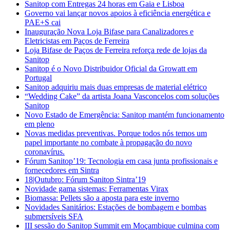
Sanitop com Entregas 24 horas em Gaia e Lisboa
Governo vai lançar novos apoios à eficiência energética e
PAE+S cai
Inauguração Nova Loja Bifase para Canalizadores e
Eletricistas em Paços de Ferreira
Loja Bifase de Paços de Ferreira reforça rede de lojas da
Sanitop
Sanitop é o Novo Distribuidor Oficial da Growatt em
Portugal
Sanitop adquiriu mais duas empresas de material elétrico
“Wedding Cake” da artista Joana Vasconcelos com soluções
Sanitop
Novo Estado de Emergência: Sanitop mantém funcionamento
em pleno
Novas medidas preventivas. Porque todos nós temos um
papel importante no combate à propagação do novo
coronavírus.
Fórum Sanitop’19: Tecnologia em casa junta profissionais e
fornecedores em Sintra
18|Outubro: Fórum Sanitop Sintra’19
Novidade gama sistemas: Ferramentas Virax
Biomassa: Pellets são a aposta para este inverno
Novidades Sanitários: Estações de bombagem e bombas
submersíveis SFA
III sessão do Sanitop Summit em Moçambique culmina com