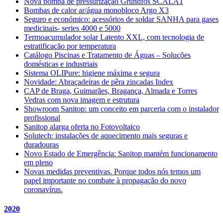
Nova bomba de pressurização Grundfos SCALA1
Bombas de calor ar/água monobloco Argo X3
Seguro e económico: acessórios de soldar SANHA para gases
medicinais- series 4000 e 5000
Termoacumulador solar Latento XXL, com tecnologia de
estratificação por temperatura
Catálogo Piscinas e Tratamento de Águas – Soluções
domésticas e industriais
Sistema OLIPure: higiene máxima e segura
Novidade: Abraçadeiras de pêra zincadas Index
CAP de Braga, Guimarães, Bragança, Almada e Torres
Vedras com nova imagem e estrutura
Showroom Sanitop: um conceito em parceria com o instalador
profissional
Sanitop alarga oferta no Fotovoltaico
Solutech: instalações de aquecimento mais seguras e
duradouras
Novo Estado de Emergência: Sanitop mantém funcionamento
em pleno
Novas medidas preventivas. Porque todos nós temos um
papel importante no combate à propagação do novo
coronavírus.
2020