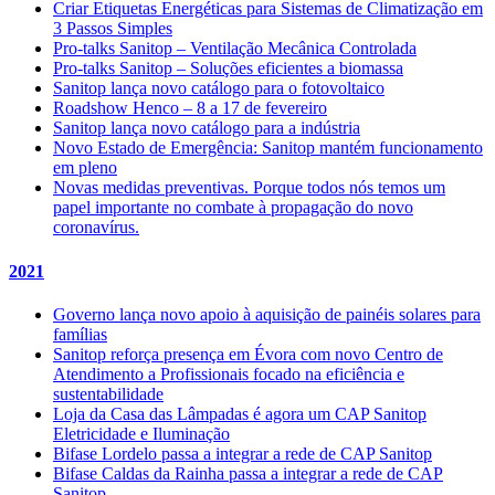
Criar Etiquetas Energéticas para Sistemas de Climatização em
3 Passos Simples
Pro-talks Sanitop – Ventilação Mecânica Controlada
Pro-talks Sanitop – Soluções eficientes a biomassa
Sanitop lança novo catálogo para o fotovoltaico
Roadshow Henco – 8 a 17 de fevereiro
Sanitop lança novo catálogo para a indústria
Novo Estado de Emergência: Sanitop mantém funcionamento
em pleno
Novas medidas preventivas. Porque todos nós temos um
papel importante no combate à propagação do novo
coronavírus.
2021
Governo lança novo apoio à aquisição de painéis solares para
famílias
Sanitop reforça presença em Évora com novo Centro de
Atendimento a Profissionais focado na eficiência e
sustentabilidade
Loja da Casa das Lâmpadas é agora um CAP Sanitop
Eletricidade e Iluminação
Bifase Lordelo passa a integrar a rede de CAP Sanitop
Bifase Caldas da Rainha passa a integrar a rede de CAP
Sanitop