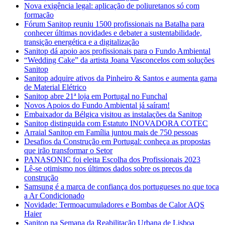
Nova exigência legal: aplicação de poliuretanos só com
formação
Fórum Sanitop reuniu 1500 profissionais na Batalha para
conhecer últimas novidades e debater a sustentabilidade,
transição energética e a digitalização
Sanitop dá apoio aos profissionais para o Fundo Ambiental
“Wedding Cake” da artista Joana Vasconcelos com soluções
Sanitop
Sanitop adquire ativos da Pinheiro & Santos e aumenta gama
de Material Elétrico
Sanitop abre 21ª loja em Portugal no Funchal
Novos Apoios do Fundo Ambiental já saíram!
Embaixador da Bélgica visitou as instalações da Sanitop
Sanitop distinguida com Estatuto INOVADORA COTEC
Arraial Sanitop em Família juntou mais de 750 pessoas
Desafios da Construção em Portugal: conheça as propostas
que irão transformar o Setor
PANASONIC foi eleita Escolha dos Profissionais 2023
Lê-se otimismo nos últimos dados sobre os preços da
construção
Samsung é a marca de confiança dos portugueses no que toca
a Ar Condicionado
Novidade: Termoacumuladores e Bombas de Calor AQS
Haier
Sanitop na Semana da Reabilitação Urbana de Lisboa