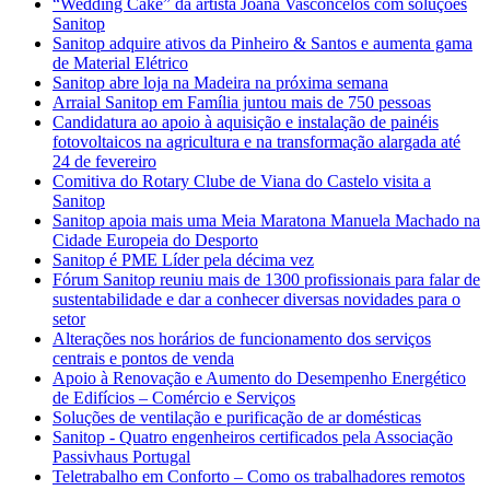
“Wedding Cake” da artista Joana Vasconcelos com soluções
Sanitop
Sanitop adquire ativos da Pinheiro & Santos e aumenta gama
de Material Elétrico
Sanitop abre loja na Madeira na próxima semana
Arraial Sanitop em Família juntou mais de 750 pessoas
Candidatura ao apoio à aquisição e instalação de painéis
fotovoltaicos na agricultura e na transformação alargada até
24 de fevereiro
Comitiva do Rotary Clube de Viana do Castelo visita a
Sanitop
Sanitop apoia mais uma Meia Maratona Manuela Machado na
Cidade Europeia do Desporto
Sanitop é PME Líder pela décima vez
Fórum Sanitop reuniu mais de 1300 profissionais para falar de
sustentabilidade e dar a conhecer diversas novidades para o
setor
Alterações nos horários de funcionamento dos serviços
centrais e pontos de venda
Apoio à Renovação e Aumento do Desempenho Energético
de Edifícios – Comércio e Serviços
Soluções de ventilação e purificação de ar domésticas
Sanitop - Quatro engenheiros certificados pela Associação
Passivhaus Portugal
Teletrabalho em Conforto – Como os trabalhadores remotos