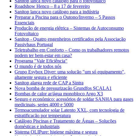
Sanitop lança novo catálogo para o fotovoltaico
Roadshow Henco – 8 a 17 de fevereiro
Sanitop lança novo catálogo para a indústria
Preparar a Piscina para o Outono/Inverno – 5 Passos
Essenciais
Produção de energia elétrica – Sistemas de Autoconsumo
Fotovoltaico
Sanitop - Quatro engenheiros certificados pela Associação
Passivhaus Portugal
Teletrabalho em Conforto – Como os trabalhadores remotos
podem ter bem-estar em casa?
Programa "Vale Eficiência"
O mundo é de todos nós
Grupo Esybox Diver: uma solução "um só equipamento",
altamente segura e eficiente
Sanitop alarga rede de CAP a Sintra
Nova bomba de pressurização Grundfos SCALA1
Bombas de calor ar/água monobloco Argo X3
Seguro e económico: acessórios de soldar SANHA para gases
medicinais- series 4000 e 5000
Termoacumulador solar Latento XXL, com tecnologia de
estratificação por temperatura
Catálogo Piscinas e Tratamento de Águas – Soluções
domésticas e industriais
Sistema OLIPure: higiene máxima e segura