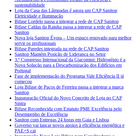
sustentabilidade
Loja da Casa das Lâmpadas é agora um CAP Sanitop
Eletricidade e Iluminação
Bifase Lordelo passa a integrar a rede de CAP Sanitop
Bifase Caldas da Rainha passa a integrar a rede de CAP
Sanitop
Nova loja Sanitop Évora – Um espaço renovado para melhor
servir os profissionais
Bifase Paredes integrada na rede de CAP Sanitop
Sanitop Mantém Posição de Liderança no Setor
3.º Congresso Internacional da Giacomini: Hidrogénio é a
Nova Solução para a Descarbonização dos Edifícios em
Portugal
Fase de implementação do Programa Vale Eficiência II já
começou
Loja Bifase de Paços de Ferreira passa a integrar a marca
Sanitop
Inauguração Oficial do Novo Conceito de Loja no CAP
Sintra
Bifase Reconhecida com Estatuto PME Excelência pelo
Desempenho de Excelência
Sanitop com Entregas 24 horas em Gaia e Lisboa
Governo vai lançar novos apoios à eficiência energética e
PAE+S cai