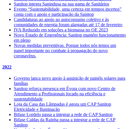
Sanitop integra Sanindusa na sua gama de Sanitários
Evento “Sustentabilidade, uma certeza em tempos incertos”
conta com o apoio e participação da Sanitop
Candidaturas ao apoio ao autoconsumo coletivo e às
comunidades de energia foram alargadas até 17 de fevereiro
IVA Reduzido em soluções a biomassa no OE 2023
Novo Estado de Emergência: Sanitop mantém funcionamento
em pleno
Novas medidas preventivas. Porque todos nós temos um
papel importante no combate à propagação do novo
coronavírus.
2022
Governo lança novo apoio à aquisição de painéis solares para
famílias
Sanitop reforça presença em Évora com novo Centro de
Atendimento a Profissionais focado na eficiência e
sustentabilidade
Loja da Casa das Lâmpadas é agora um CAP Sanitop
Eletricidade e Iluminação
Bifase Lordelo passa a integrar a rede de CAP Sanitop
Bifase Caldas da Rainha passa a integrar a rede de CAP
Sanitop