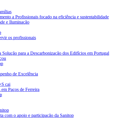
amílias
nto a Profissionais focado na eficiência e sustentabilidade
ade e Iluminação
p
vir os profissionais
a Solução para a Descarbonização dos Edifícios em Portugal
eçou
op
penho de Excelência
+S cai
s em Paços de Ferreira
op
nitop
ta com o apoio e participação da Sanitop