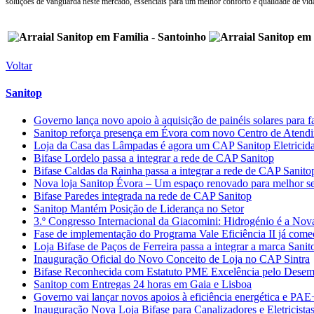
soluções de vanguarda neste mercado, essenciais para um melhor conforto e qualidade de vida
Voltar
Sanitop
Governo lança novo apoio à aquisição de painéis solares para f
Sanitop reforça presença em Évora com novo Centro de Atendime
Loja da Casa das Lâmpadas é agora um CAP Sanitop Eletricid
Bifase Lordelo passa a integrar a rede de CAP Sanitop
Bifase Caldas da Rainha passa a integrar a rede de CAP Sanito
Nova loja Sanitop Évora – Um espaço renovado para melhor ser
Bifase Paredes integrada na rede de CAP Sanitop
Sanitop Mantém Posição de Liderança no Setor
3.º Congresso Internacional da Giacomini: Hidrogénio é a Nov
Fase de implementação do Programa Vale Eficiência II já com
Loja Bifase de Paços de Ferreira passa a integrar a marca Sanit
Inauguração Oficial do Novo Conceito de Loja no CAP Sintra
Bifase Reconhecida com Estatuto PME Excelência pelo Desem
Sanitop com Entregas 24 horas em Gaia e Lisboa
Governo vai lançar novos apoios à eficiência energética e PAE
Inauguração Nova Loja Bifase para Canalizadores e Eletricista