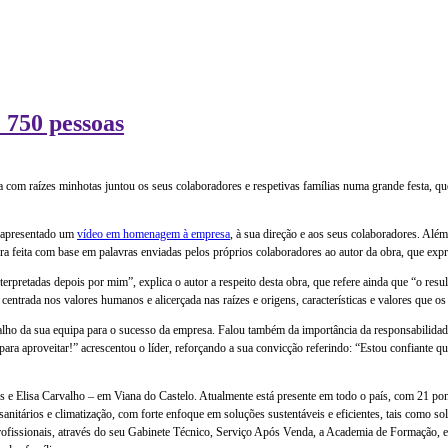
 750 pessoas
sa com raízes minhotas juntou os seus colaboradores e respetivas famílias numa grande festa,
i apresentado um
vídeo em homenagem à empresa
, à sua direção e aos seus colaboradores. Al
bra feita com base em palavras enviadas pelos próprios colaboradores ao autor da obra, que exp
terpretadas depois por mim”, explica o autor a respeito desta obra, que refere ainda que “o resu
 centrada nos valores humanos e alicerçada nas raízes e origens, características e valores que 
abalho da sua equipa para o sucesso da empresa. Falou também da importância da responsabilida
para aproveitar!” acrescentou o líder, reforçando a sua convicção referindo: “Estou confiante 
s e Elisa Carvalho – em Viana do Castelo. Atualmente está presente em todo o país, com 21 p
anitários e climatização, com forte enfoque em soluções sustentáveis e eficientes, tais como so
ofissionais, através do seu Gabinete Técnico, Serviço Após Venda, a Academia de Formação, en