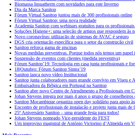
Biomassa Insuatherm com novidades para este Inverno
Dia da Marca Sanitop
Fórum Virtual Sanitop juntou mais de 300 profissionais online
Fórum Virtual Sanitop: uma nova realidade
Academia Sanitop com webinars gratuitos para os profissionais
Soluções Higiene+: uma seleção de artigos que respondem às n
Novo coronavírus: utilização de sistemas de AVAC é seguro
DGS cria orientação específica para o setor da construção civil
Sanitop reforça gama de piscinas
Novas medidas preventivas. Porque todos nós temos um papel 
Suspensão de eventos com clientes (medida preventiva)
Fórum Sanitop’19: Tecnologia em casa junta profissionais e fo
18|Outubro: Fórum Sanitop Sintra’19
Sanitop lança novo vídeo Institucional
Sanitop junta colaboradores num grande convívio em Viseu e 
Embaixadora da Bélgica em Portugal na Sanitop
Sanitop abre novo Centro de Atendimento a Profissionais em 
Johan Stevens integra por mais 4 anos o grupo de conselheiro
Sanitop Moçambique organiza open day solidário para apoio às 
Encontro de profissionais de instalação e projeto junta mais de
25º Aniversário Sanitop – uma grande festa para todos!
Johan Stevens nomeado Vice-presidente do FEST
Um improviso magistral de António Victorino d’Almeida em V