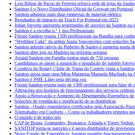
Loja Bifase de Paços de Ferreira reforça rede de lojas da Sanit
Sanitop é o Novo Distribuidor Oficial da Growatt em Portugal
Sanitop adquiriu mais duas empresas de material elétrico
Resultados de impacto da Teach For Portugal em 2023
Johan Stevens apresenta testemunho de sucesso da Sanitop na 
Sanitop é a escolha n.º 1 dos Profissionais
Fórum Sanitop reuniu 1500 profissionais na Batalha para conhece
“Wedding Cake” da artista Joana Vasconcelos com soluções Sa
Sanitop adquire ativos da Pinheiro & Santos e aumenta gama de
Sanitop abre loja na Madeira na próxima semana
Arraial Sanitop em Família juntou mais de 750 pessoas
Candidatura ao apoio à aquisição e instalação de painéis fotovol
Comitiva do Rotary Clube de Viana do Castelo visita a Sanitop
Sanitop apoia mais uma Meia Maratona Manuela Machado na 
Sanitop é PME Líder pela décima vez
Fórum Sanitop reuniu mais de 1300 profissionais para falar de s
Alterações nos horários de funcionamento dos serviços centrais
Apoio à Renovação e Aumento do Desempenho Energético de E
Soluções de ventilação e purificação de ar domésticas
Sanitop - Quatro engenheiros certificados pela Associação Pass
Teletrabalho em Conforto – Como os trabalhadores remotos po
O mundo é de todos nós
CAP de Braga, Guimarães, Bragança, Almada e Torres Vedras 
SANITOP torna-se parceira e é agora distribuidor de inversore
Novo Estado de Emergência: Sanitop mantém funcionamento 