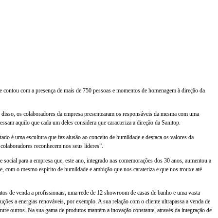
 que contou com a presença de mais de 750 pessoas e momentos de homenagem à direção da
ém disso, os colaboradores da empresa presentearam os responsáveis da mesma com uma
ressam aquilo que cada um deles considera que caracteriza a direção da Sanitop.
ltado é uma escultura que faz alusão ao conceito de humildade e destaca os valores da
os colaboradores reconhecem nos seus líderes”.
de social para a empresa que, este ano, integrado nas comemorações dos 30 anos, aumentou a
que, com o mesmo espírito de humildade e ambição que nos carateriza e que nos trouxe até
ontos de venda a profissionais, uma rede de 12 showroom de casas de banho e uma vasta
luções a energias renováveis, por exemplo. A sua relação com o cliente ultrapassa a venda de
tre outros. Na sua gama de produtos mantém a inovação constante, através da integração de