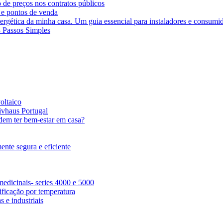
 de preços nos contratos públicos
 e pontos de venda
ergética da minha casa. Um guia essencial para instaladores e consumi
3 Passos Simples
oltaico
ivhaus Portugal
dem ter bem-estar em casa?
nte segura e eficiente
edicinais- series 4000 e 5000
ficação por temperatura
 e industriais