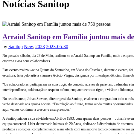
Notícias
Sanitop
Arraial Sanitop em Família juntou mais de
by
Sanitop
New
,
2023
2023-05-30
No passado sábado, dia 27 de Maio, realizou-se o Arraial Sanitop em Família, onde a empre
empresa e aos seus colaboradores.
Este evento realizou-se na Quinta do Santoinho, em Viana do Castelo e, durante o evento, fo
escultura, feita pelo artista vianense Acácio Viegas, designada por Interdependências. Uma o
“Os colaboradores participaram na construção do conceito através de palavras, traduzidas e in
interdependência, colaboração e respeito mútuo, enquanto evoca o rigor, a visão e a liderança,
No seu discurso, Johan Stevens, diretor geral da Sanitop, enalteceu e congratulou todo o tr
verba destinada aos apoios sociais. “Em relação ao futuro, temos ainda muitas oportunidades 
aqui, vamos continuar a crescer e a surpreender.”
A Sanitop iniciou a sua atividade em Abril de 1993, com apenas duas pessoas – Johan Steven
equipa comercial. Líder de mercado há mais de 20 Anos, dedica-se à distribuição de sistemas s
produtos e soluções, complementando a sua oferta com um suporte técnico permanente aos pr