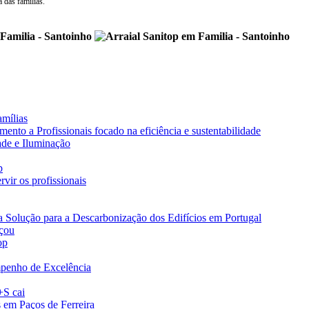
 das famílias.
amílias
nto a Profissionais focado na eficiência e sustentabilidade
ade e Iluminação
p
vir os profissionais
a Solução para a Descarbonização dos Edifícios em Portugal
eçou
op
penho de Excelência
+S cai
s em Paços de Ferreira