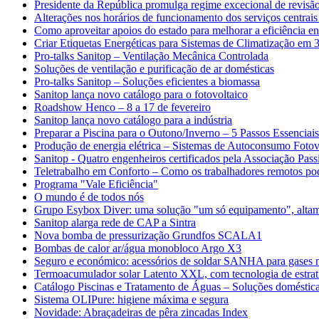
Presidente da República promulga regime excecional de revisão
Alterações nos horários de funcionamento dos serviços centrais
Como aproveitar apoios do estado para melhorar a eficiência en
Criar Etiquetas Energéticas para Sistemas de Climatização em 
Pro-talks Sanitop – Ventilação Mecânica Controlada
Soluções de ventilação e purificação de ar domésticas
Pro-talks Sanitop – Soluções eficientes a biomassa
Sanitop lança novo catálogo para o fotovoltaico
Roadshow Henco – 8 a 17 de fevereiro
Sanitop lança novo catálogo para a indústria
Preparar a Piscina para o Outono/Inverno – 5 Passos Essenciais
Produção de energia elétrica – Sistemas de Autoconsumo Fotov
Sanitop - Quatro engenheiros certificados pela Associação Pass
Teletrabalho em Conforto – Como os trabalhadores remotos po
Programa "Vale Eficiência"
O mundo é de todos nós
Grupo Esybox Diver: uma solução "um só equipamento", altame
Sanitop alarga rede de CAP a Sintra
Nova bomba de pressurização Grundfos SCALA1
Bombas de calor ar/água monobloco Argo X3
Seguro e económico: acessórios de soldar SANHA para gases m
Termoacumulador solar Latento XXL, com tecnologia de estrati
Catálogo Piscinas e Tratamento de Águas – Soluções domésticas
Sistema OLIPure: higiene máxima e segura
Novidade: Abraçadeiras de pêra zincadas Index