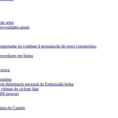
 do setor
ecessidades atuais
importante no combate à propagação do novo coronavírus.
rnecedores em Sintra
Arouca
Coimbra
s em diplomacia nacional da Embaixada belga
vítimas do ciclone Idai
 800 pessoas
iana do Castelo