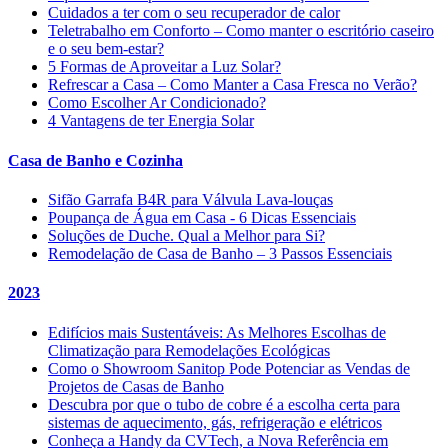
Cuidados a ter com o seu recuperador de calor
Teletrabalho em Conforto – Como manter o escritório caseiro
e o seu bem-estar?
5 Formas de Aproveitar a Luz Solar?
Refrescar a Casa – Como Manter a Casa Fresca no Verão?
Como Escolher Ar Condicionado?
4 Vantagens de ter Energia Solar
Casa de Banho e Cozinha
Sifão Garrafa B4R para Válvula Lava-louças
Poupança de Água em Casa - 6 Dicas Essenciais
Soluções de Duche. Qual a Melhor para Si?
Remodelação de Casa de Banho – 3 Passos Essenciais
2023
Edifícios mais Sustentáveis: As Melhores Escolhas de
Climatização para Remodelações Ecológicas
Como o Showroom Sanitop Pode Potenciar as Vendas de
Projetos de Casas de Banho
Descubra por que o tubo de cobre é a escolha certa para
sistemas de aquecimento, gás, refrigeração e elétricos
Conheça a Handy da CVTech, a Nova Referência em