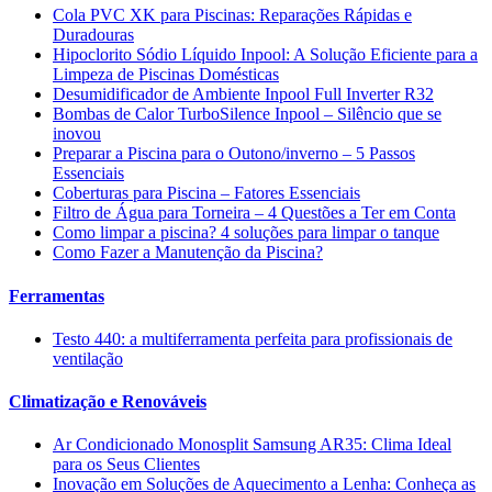
Cola PVC XK para Piscinas: Reparações Rápidas e
Duradouras
Hipoclorito Sódio Líquido Inpool: A Solução Eficiente para a
Limpeza de Piscinas Domésticas
Desumidificador de Ambiente Inpool Full Inverter R32
Bombas de Calor TurboSilence Inpool – Silêncio que se
inovou
Preparar a Piscina para o Outono/inverno – 5 Passos
Essenciais
Coberturas para Piscina – Fatores Essenciais
Filtro de Água para Torneira – 4 Questões a Ter em Conta
Como limpar a piscina? 4 soluções para limpar o tanque
Como Fazer a Manutenção da Piscina?
Ferramentas
Testo 440: a multiferramenta perfeita para profissionais de
ventilação
Climatização e Renováveis
Ar Condicionado Monosplit Samsung AR35: Clima Ideal
para os Seus Clientes
Inovação em Soluções de Aquecimento a Lenha: Conheça as