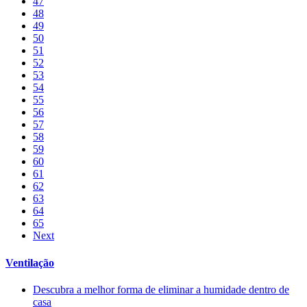
47
48
49
50
51
52
53
54
55
56
57
58
59
60
61
62
63
64
65
Next
Ventilação
Descubra a melhor forma de eliminar a humidade dentro de
casa