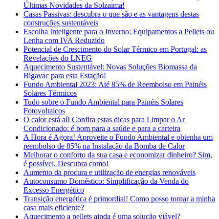
Últimas Novidades da Solzaima!
Casas Passivas: descubra o que são e as vantagens destas
construções sustentáveis
Escolha Inteligente para o Inverno: Equipamentos a Pellets ou
Lenha com IVA Reduzido
Potencial de Crescimento do Solar Térmico em Portugal: as
Revelações do LNEG
Aquecimento Sustentável: Novas Soluções Biomassa da
Bigavac para esta Estação!
Fundo Ambiental 2023: Até 85% de Reembolso em Painéis
Solares Térmicos
Tudo sobre o Fundo Ambiental para Painéis Solares
Fotovoltaicos
O calor está aí! Confira estas dicas para Limpar o Ar
Condicionado: é bom para a saúde e para a carteira
A Hora é Agora! Aproveite o Fundo Ambiental e obtenha um
reembolso de 85% na Instalação da Bomba de Calor
Melhorar o conforto da sua casa e economizar dinheiro? Sim,
é possível. Descubra como!
Aumento da procura e utilização de energias renováveis
Autoconsumo Doméstico: Simplificação da Venda do
Excesso Energético
Transição energética é primordial! Como posso tornar a minha
casa mais eficiente?
Aquecimento a pellets ainda é uma solução viável?