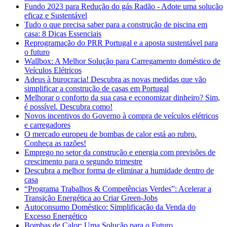
Fundo 2023 para Redução do gás Radão - Adote uma solução
eficaz e Sustentável
Tudo o que precisa saber para a construção de piscina em
casa: 8 Dicas Essenciais
Reprogramação do PRR Portugal e a aposta sustentável para
o futuro
Wallbox: A Melhor Solução para Carregamento doméstico de
Veículos Elétricos
Adeus à burocracia! Descubra as novas medidas que vão
simplificar a construção de casas em Portugal
Melhorar o conforto da sua casa e economizar dinheiro? Sim,
é possível. Descubra como!
Novos incentivos do Governo à compra de veículos elétricos
e carregadores
O mercado europeu de bombas de calor está ao rubro.
Conheça as razões!
Emprego no setor da construção e energia com previsões de
crescimento para o segundo trimestre
Descubra a melhor forma de eliminar a humidade dentro de
casa
“Programa Trabalhos & Competências Verdes”: Acelerar a
Transição Energética ao Criar Green-Jobs
Autoconsumo Doméstico: Simplificação da Venda do
Excesso Energético
Bombas de Calor: Uma Solução para o Futuro