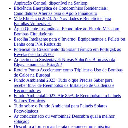
Aspiração Central, disponível na Sanitop
Eficiência Energética de Condomínios Residenciais:
Candidaturas Abertas para o Apoio Financeiro
Vale Eficiência 2023: As Novidades e Benefícios para
Famílias Vulneráveis
Água Quente Instantânea: Economize ao Fim do Mês com
Bombas Circuladoras
Escolha Inteligente para o Inverno: Equipamentos a Pellets ou
Lenha com IVA Reduzido
Potencial de Crescimento do Solar Térmico em Portugal: as
Revelações do LNEG
Aquecimento Sustentável: Novas Soluções Biomassa da
Bigavac para esta Estação!
Roteiro Pump Accelerator: como Triplicar o Uso de Bombas
de Calor na Europa!
Fundo Ambiental 2023: Tudo o que Precisa Saber para
receber 85% de Reembolso da Instalação de Caldeiras e
Recuperadores
Fundo Ambiental 2023: Até 85% de Reembolso em Painéis
Solares Térmicos
Tudo sobre o Fundo Ambiental para Painéis Solares
Fotovoltaicos
Ar condicionado ou ventoinha? Descubra qual a melhor
solução!
Descubra a forma mais barata de aquecer uma piscina