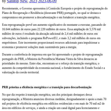
by
Sanitop
New
,
2023
2023-06-09
Recentemente, o Governo apresentou à Comissão Europeia o projeto de reprogramação do
Plano de Recuperação e Resiliência (doravante PRR) português, no qual se destaca o
compromisso em promover a descarbonização e em fortalecer a transição energética.
Esta reprogramação prevê um aumento significativo do montante a executar, passando de
16.644 milhões de euros para 22.220 milhões de euros. Essa ampliação de 5,576 mil
milhões de euros é resultado da alocação adicional de 2,4 mil milhões de euros em
subvenções, incluindo o programa RePowerEU, e mais 3,2 mil milhões de euros em
empréstimos. Este incremento proporcionará recursos adicionais para impulsionar a
economia e promover soluções mais sustentáveis para a energia.
Durante a conferência de imprensa em que foi apresentado o projeto de reprogramação
português do PRR, a Ministra da Presidência Mariana Vieira da Silva destacou as
prioridades do mesmo. Entre elas, encontram-se o reforço da transição energética, o
aumento da competitividade da economia nacional, o fortalecimento do Estado Social e a
valorização da coesão territorial.
PRR prioriza a eficiência energética e a transição para descarbonização
No que diz respeito à transição energética, um dos principais destaques dessa
reprogramação, a Ministra anunciou diversas medidas, designadamente o apoio a mais 70
mil projetos de eficiência energética em edifícios residenciais e em mais de 70 mil m2 de
área em edifícios de serviços, e ainda a criação um canal digital para licenciamento e