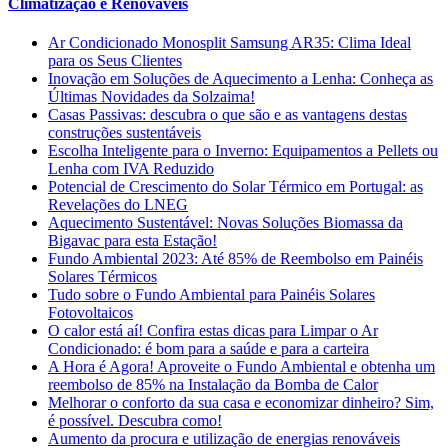
Climatização e Renováveis
Ar Condicionado Monosplit Samsung AR35: Clima Ideal
para os Seus Clientes
Inovação em Soluções de Aquecimento a Lenha: Conheça as
Últimas Novidades da Solzaima!
Casas Passivas: descubra o que são e as vantagens destas
construções sustentáveis
Escolha Inteligente para o Inverno: Equipamentos a Pellets ou
Lenha com IVA Reduzido
Potencial de Crescimento do Solar Térmico em Portugal: as
Revelações do LNEG
Aquecimento Sustentável: Novas Soluções Biomassa da
Bigavac para esta Estação!
Fundo Ambiental 2023: Até 85% de Reembolso em Painéis
Solares Térmicos
Tudo sobre o Fundo Ambiental para Painéis Solares
Fotovoltaicos
O calor está aí! Confira estas dicas para Limpar o Ar
Condicionado: é bom para a saúde e para a carteira
A Hora é Agora! Aproveite o Fundo Ambiental e obtenha um
reembolso de 85% na Instalação da Bomba de Calor
Melhorar o conforto da sua casa e economizar dinheiro? Sim,
é possível. Descubra como!
Aumento da procura e utilização de energias renováveis