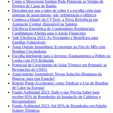
Como o Showroom Sanitop Pode Potenciar as Vendas de
Projetos de Casas de Banho
Descubra por que o tubo de cobre é a escolha certa para
sistemas de aquecimento, gás, refrigeração e elétricos
Conheça a Handy da CVTech, a Nova Referência em
Aspiração Central, disponível na Sanitop
Eficiência Energética de Condomínios Residenciais:
Candidaturas Abertas para o Apoio Financeiro
Vale Eficiência 2023: As Novidades e Benefícios para
Famílias Vulneráveis
Água Quente Instantânea: Economize ao Fim do Mês com
Bombas Circuladoras
Escolha Inteligente para o Inverno: Equipamentos a Pellets ou
Lenha com IVA Reduzido
Potencial de Crescimento do Solar Térmico em Portugal: as
Revelações do LNEG
Aquecimento Sustentável: Novas Soluções Biomassa da
Bigavac para esta Estação!
Roteiro Pump Accelerator: como Triplicar o Uso de Bombas
de Calor na Europa!
Fundo Ambiental 2023: Tudo o que Precisa Saber para
receber 85% de Reembolso da Instalação de Caldeiras e
Recuperadores
Fundo Ambiental 2023: Até 85% de Reembolso em Painéis
Solares Térmicos