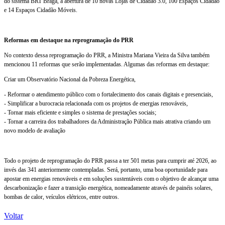
do sistema BRT Braga, a abertura de 10 novas Lojas de Cidadão 3.0, 100 Espaços Cidadão
e 14 Espaços Cidadão Móveis.
Reformas em destaque na reprogramação do PRR
No contexto dessa reprogramação do PRR, a Ministra Mariana Vieira da Silva também
mencionou 11 reformas que serão implementadas. Algumas das reformas em destaque:
Criar um Observatório Nacional da Pobreza Energética,
- Reformar o atendimento público com o fortalecimento dos canais digitais e presenciais,
- Simplificar a burocracia relacionada com os projetos de energias renováveis,
- Tornar mais eficiente e simples o sistema de prestações sociais;
- Tornar a carreira dos trabalhadores da Administração Pública mais atrativa criando um
novo modelo de avaliação
Todo o projeto de reprogramação do PRR passa a ter 501 metas para cumprir até 2026, ao
invés das 341 anteriormente contempladas. Será, portanto, uma boa oportunidade para
apostar em energias renováveis e em soluções sustentáveis com o objetivo de alcançar uma
descarbonização e fazer a transição energética, nomeadamente através de painéis solares,
bombas de calor, veículos elétricos, entre outros.
Voltar