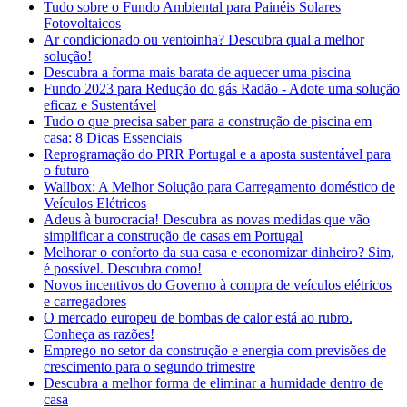
Tudo sobre o Fundo Ambiental para Painéis Solares
Fotovoltaicos
Ar condicionado ou ventoinha? Descubra qual a melhor
solução!
Descubra a forma mais barata de aquecer uma piscina
Fundo 2023 para Redução do gás Radão - Adote uma solução
eficaz e Sustentável
Tudo o que precisa saber para a construção de piscina em
casa: 8 Dicas Essenciais
Reprogramação do PRR Portugal e a aposta sustentável para
o futuro
Wallbox: A Melhor Solução para Carregamento doméstico de
Veículos Elétricos
Adeus à burocracia! Descubra as novas medidas que vão
simplificar a construção de casas em Portugal
Melhorar o conforto da sua casa e economizar dinheiro? Sim,
é possível. Descubra como!
Novos incentivos do Governo à compra de veículos elétricos
e carregadores
O mercado europeu de bombas de calor está ao rubro.
Conheça as razões!
Emprego no setor da construção e energia com previsões de
crescimento para o segundo trimestre
Descubra a melhor forma de eliminar a humidade dentro de
casa