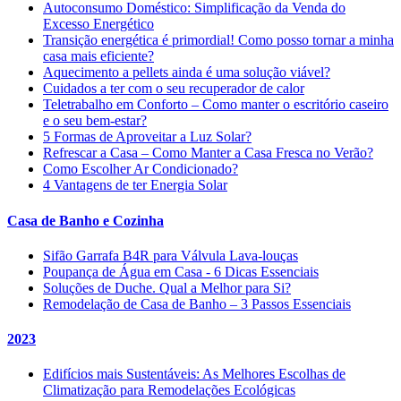
Autoconsumo Doméstico: Simplificação da Venda do
Excesso Energético
Transição energética é primordial! Como posso tornar a minha
casa mais eficiente?
Aquecimento a pellets ainda é uma solução viável?
Cuidados a ter com o seu recuperador de calor
Teletrabalho em Conforto – Como manter o escritório caseiro
e o seu bem-estar?
5 Formas de Aproveitar a Luz Solar?
Refrescar a Casa – Como Manter a Casa Fresca no Verão?
Como Escolher Ar Condicionado?
4 Vantagens de ter Energia Solar
Casa de Banho e Cozinha
Sifão Garrafa B4R para Válvula Lava-louças
Poupança de Água em Casa - 6 Dicas Essenciais
Soluções de Duche. Qual a Melhor para Si?
Remodelação de Casa de Banho – 3 Passos Essenciais
2023
Edifícios mais Sustentáveis: As Melhores Escolhas de
Climatização para Remodelações Ecológicas