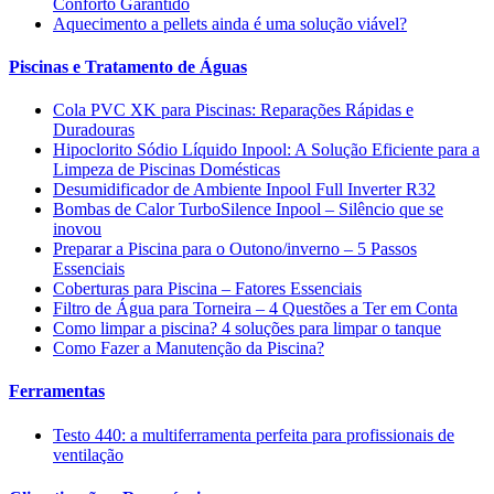
Conforto Garantido
Aquecimento a pellets ainda é uma solução viável?
Piscinas e Tratamento de Águas
Cola PVC XK para Piscinas: Reparações Rápidas e
Duradouras
Hipoclorito Sódio Líquido Inpool: A Solução Eficiente para a
Limpeza de Piscinas Domésticas
Desumidificador de Ambiente Inpool Full Inverter R32
Bombas de Calor TurboSilence Inpool – Silêncio que se
inovou
Preparar a Piscina para o Outono/inverno – 5 Passos
Essenciais
Coberturas para Piscina – Fatores Essenciais
Filtro de Água para Torneira – 4 Questões a Ter em Conta
Como limpar a piscina? 4 soluções para limpar o tanque
Como Fazer a Manutenção da Piscina?
Ferramentas
Testo 440: a multiferramenta perfeita para profissionais de
ventilação