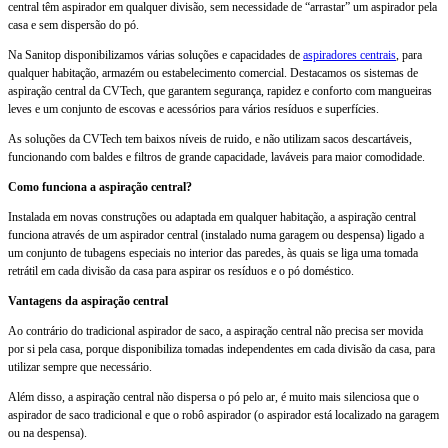
central têm aspirador em qualquer divisão, sem necessidade de “arrastar” um aspirador pela
casa e sem dispersão do pó.
Na Sanitop disponibilizamos várias soluções e capacidades de
aspiradores centrais
, para
qualquer habitação, armazém ou estabelecimento comercial. Destacamos os sistemas de
aspiração central da CVTech, que garantem segurança, rapidez e conforto com mangueiras
leves e um conjunto de escovas e acessórios para vários resíduos e superfícies.
As soluções da CVTech tem baixos níveis de ruido, e não utilizam sacos descartáveis,
funcionando com baldes e filtros de grande capacidade, laváveis para maior comodidade.
Como funciona a aspiração central?
Instalada em novas construções ou adaptada em qualquer habitação, a aspiração central
funciona através de um aspirador central (instalado numa garagem ou despensa) ligado a
um conjunto de tubagens especiais no interior das paredes, às quais se liga uma tomada
retrátil em cada divisão da casa para aspirar os resíduos e o pó doméstico.
Vantagens da aspiração central
Ao contrário do tradicional aspirador de saco, a aspiração central não precisa ser movida
por si pela casa, porque disponibiliza tomadas independentes em cada divisão da casa, para
utilizar sempre que necessário.
Além disso, a aspiração central não dispersa o pó pelo ar, é muito mais silenciosa que o
aspirador de saco tradicional e que o robô aspirador (o aspirador está localizado na garagem
ou na despensa).