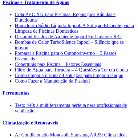
Piscinas e Tratamento de Águas
Cola PVC XK para Piscinas: Reparações Rápidas e
Duradouras
Hipoclorito Sódio Líquido Inpool: A Solução Eficiente para a
Limpeza de Piscinas Domésticas
Desumidificador de Ambiente Inpool Full Inverter R32
Bombas de Calor TurboSilence Inpool – Silêncio que se
inovou
Preparar a Piscina para o Outono/inverno – 5 Passos
Essenciais
Coberturas para Piscina – Fatores Essenciais
Filtro de Água para Torneira – 4 Questões a Ter em Conta
Como limpar a piscina? 4 soluções para limpar o tanque
Como Fazer a Manutenção da Piscina?
Ferramentas
Testo 440: a multiferramenta perfeita para profissionais de
ventilação
Climatização e Renováveis
Ar Condicionado Monosplit Samsung AR35: Clima Ideal