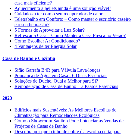
casa mais eficiente?
Aquecimento a pellets ainda é uma solução viável?
Cuidados a ter com o seu recuperador de calor
Teletrabalho em Conforto – Como manter o escritório caseiro
e o seu bem-estar?
5 Formas de Aproveitar a Luz Solar?
Refrescar a Casa – Como Manter a Casa Fresca no Verão?
Como Escolher Ar Condicionado?
4 Vantagens de ter Energia Solar
Casa de Banho e Cozinha
Sifão Garrafa B4R para Válvula Lava-louças
Poupança de Água em Casa - 6 Dicas Essenciais
Soluções de Duche. Qual a Melhor para Si?
Remodelação de Casa de Banho – 3 Passos Essenciais
2023
Edifícios mais Sustentáveis: As Melhores Escolhas de
Climatização para Remodelações Ecológicas
Como o Showroom Sanitop Pode Potenciar as Vendas de
Projetos de Casas de Banho
Descubra por que o tubo de cobre é a escolha certa para