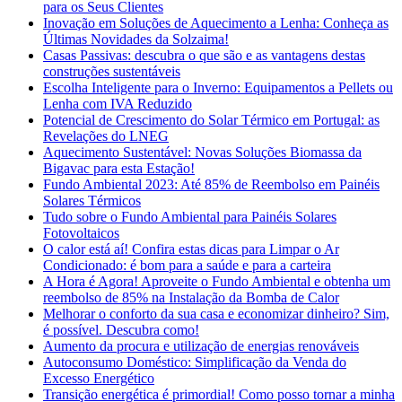
para os Seus Clientes
Inovação em Soluções de Aquecimento a Lenha: Conheça as
Últimas Novidades da Solzaima!
Casas Passivas: descubra o que são e as vantagens destas
construções sustentáveis
Escolha Inteligente para o Inverno: Equipamentos a Pellets ou
Lenha com IVA Reduzido
Potencial de Crescimento do Solar Térmico em Portugal: as
Revelações do LNEG
Aquecimento Sustentável: Novas Soluções Biomassa da
Bigavac para esta Estação!
Fundo Ambiental 2023: Até 85% de Reembolso em Painéis
Solares Térmicos
Tudo sobre o Fundo Ambiental para Painéis Solares
Fotovoltaicos
O calor está aí! Confira estas dicas para Limpar o Ar
Condicionado: é bom para a saúde e para a carteira
A Hora é Agora! Aproveite o Fundo Ambiental e obtenha um
reembolso de 85% na Instalação da Bomba de Calor
Melhorar o conforto da sua casa e economizar dinheiro? Sim,
é possível. Descubra como!
Aumento da procura e utilização de energias renováveis
Autoconsumo Doméstico: Simplificação da Venda do
Excesso Energético
Transição energética é primordial! Como posso tornar a minha