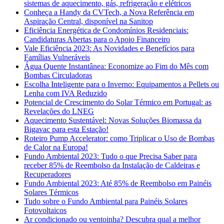
sistemas de aquecimento, gás, refrigeração e elétricos
Conheça a Handy da CVTech, a Nova Referência em
Aspiração Central, disponível na Sanitop
Eficiência Energética de Condomínios Residenciais:
Candidaturas Abertas para o Apoio Financeiro
Vale Eficiência 2023: As Novidades e Benefícios para
Famílias Vulneráveis
Água Quente Instantânea: Economize ao Fim do Mês com
Bombas Circuladoras
Escolha Inteligente para o Inverno: Equipamentos a Pellets ou
Lenha com IVA Reduzido
Potencial de Crescimento do Solar Térmico em Portugal: as
Revelações do LNEG
Aquecimento Sustentável: Novas Soluções Biomassa da
Bigavac para esta Estação!
Roteiro Pump Accelerator: como Triplicar o Uso de Bombas
de Calor na Europa!
Fundo Ambiental 2023: Tudo o que Precisa Saber para
receber 85% de Reembolso da Instalação de Caldeiras e
Recuperadores
Fundo Ambiental 2023: Até 85% de Reembolso em Painéis
Solares Térmicos
Tudo sobre o Fundo Ambiental para Painéis Solares
Fotovoltaicos
Ar condicionado ou ventoinha? Descubra qual a melhor