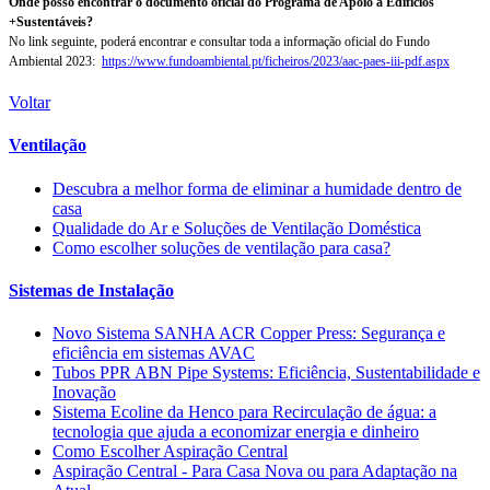
Onde posso encontrar o documento oficial do Programa de Apoio a Edifícios
+Sustentáveis?
No link seguinte, poderá encontrar e consultar toda a informação oficial do Fundo
Ambiental 2023:
https://www.fundoambiental.pt/ficheiros/2023/aac-paes-iii-pdf.aspx
Voltar
Ventilação
Descubra a melhor forma de eliminar a humidade dentro de
casa
Qualidade do Ar e Soluções de Ventilação Doméstica
Como escolher soluções de ventilação para casa?
Sistemas de Instalação
Novo Sistema SANHA ACR Copper Press: Segurança e
eficiência em sistemas AVAC
Tubos PPR ABN Pipe Systems: Eficiência, Sustentabilidade e
Inovação
Sistema Ecoline da Henco para Recirculação de água: a
tecnologia que ajuda a economizar energia e dinheiro
Como Escolher Aspiração Central
Aspiração Central - Para Casa Nova ou para Adaptação na