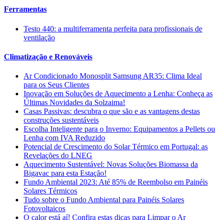
Ferramentas
Testo 440: a multiferramenta perfeita para profissionais de
ventilação
Climatização e Renováveis
Ar Condicionado Monosplit Samsung AR35: Clima Ideal
para os Seus Clientes
Inovação em Soluções de Aquecimento a Lenha: Conheça as
Últimas Novidades da Solzaima!
Casas Passivas: descubra o que são e as vantagens destas
construções sustentáveis
Escolha Inteligente para o Inverno: Equipamentos a Pellets ou
Lenha com IVA Reduzido
Potencial de Crescimento do Solar Térmico em Portugal: as
Revelações do LNEG
Aquecimento Sustentável: Novas Soluções Biomassa da
Bigavac para esta Estação!
Fundo Ambiental 2023: Até 85% de Reembolso em Painéis
Solares Térmicos
Tudo sobre o Fundo Ambiental para Painéis Solares
Fotovoltaicos
O calor está aí! Confira estas dicas para Limpar o Ar