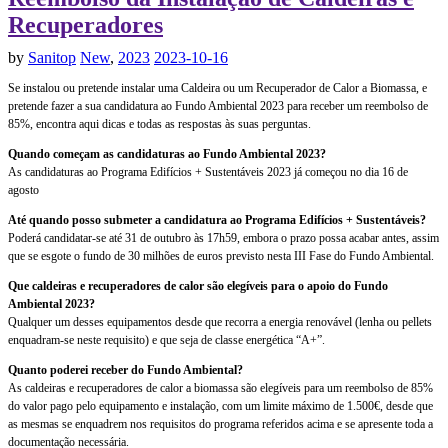
Recuperadores
by
Sanitop
New
,
2023
2023-10-16
Se instalou ou pretende instalar uma Caldeira ou um Recuperador de Calor a Biomassa, e
pretende fazer a sua candidatura ao Fundo Ambiental 2023 para receber um reembolso de
85%, encontra aqui dicas e todas as respostas às suas perguntas.
Quando começam as candidaturas ao Fundo Ambiental 2023?
As candidaturas ao Programa Edifícios + Sustentáveis 2023 já começou no dia 16 de
agosto
Até quando posso submeter a candidatura ao Programa Edifícios + Sustentáveis?
Poderá candidatar-se até 31 de outubro às 17h59, embora o prazo possa acabar antes, assim
que se esgote o fundo de 30 milhões de euros previsto nesta III Fase do Fundo Ambiental.
Que caldeiras e recuperadores de calor são elegíveis para o apoio do Fundo
Ambiental 2023?
Qualquer um desses equipamentos desde que recorra a energia renovável (lenha ou pellets
enquadram-se neste requisito) e que seja de classe energética “A+”.
Quanto poderei receber do Fundo Ambiental?
As caldeiras e recuperadores de calor a biomassa são elegíveis para um reembolso de 85%
do valor pago pelo equipamento e instalação, com um limite máximo de 1.500€, desde que
as mesmas se enquadrem nos requisitos do programa referidos acima e se apresente toda a
documentação necessária.