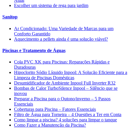
Atual
Escolher um sistema de rega para jardim
Sanitop
Ar Condicionado: Uma Variedade de Marcas para um
Conforto Garantido
Aquecimento a pellets ainda é uma solução viável?
Piscinas e Tratamento de Águas
Cola PVC XK para Piscinas: Reparações Rápidas e
Duradouras
Hipoclorito Sódio Líquido Inpool: A Solução Eficiente para a
Limpeza de Piscinas Domésticas
Desumidificador de Ambiente Inpool Full Inverter R32
Bombas de Calor TurboSilence Inpool – Silêncio que se
inovou
Preparar a Piscina para o Outono/inverno – 5 Passos
Essenciais
Coberturas para Piscina – Fatores Essenciais
Filtro de Água para Torneira – 4 Questões a Ter em Conta
Como limpar a piscina? 4 soluções para limpar o tanque
Como Fazer a Manutenção da Piscina?