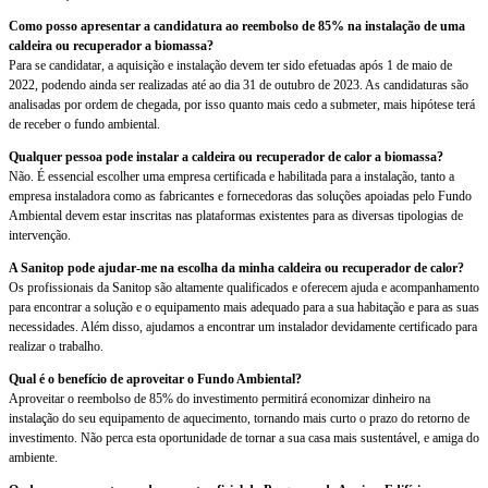
Como posso apresentar a candidatura ao reembolso de 85% na instalação de uma
caldeira ou recuperador a biomassa?
Para se candidatar, a aquisição e instalação devem ter sido efetuadas após 1 de maio de
2022, podendo ainda ser realizadas até ao dia 31 de outubro de 2023. As candidaturas são
analisadas por ordem de chegada, por isso quanto mais cedo a submeter, mais hipótese terá
de receber o fundo ambiental.
Qualquer pessoa pode instalar a caldeira ou recuperador de calor a biomassa?
Não. É essencial escolher uma empresa certificada e habilitada para a instalação, tanto a
empresa instaladora como as fabricantes e fornecedoras das soluções apoiadas pelo Fundo
Ambiental devem estar inscritas nas plataformas existentes para as diversas tipologias de
intervenção.
A Sanitop pode ajudar-me na escolha da minha caldeira ou recuperador de calor?
Os profissionais da Sanitop são altamente qualificados e oferecem ajuda e acompanhamento
para encontrar a solução e o equipamento mais adequado para a sua habitação e para as suas
necessidades. Além disso, ajudamos a encontrar um instalador devidamente certificado para
realizar o trabalho.
Qual é o benefício de aproveitar o Fundo Ambiental?
Aproveitar o reembolso de 85% do investimento permitirá economizar dinheiro na
instalação do seu equipamento de aquecimento, tornando mais curto o prazo do retorno de
investimento. Não perca esta oportunidade de tornar a sua casa mais sustentável, e amiga do
ambiente.