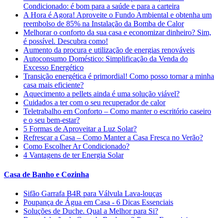
Condicionado: é bom para a saúde e para a carteira
A Hora é Agora! Aproveite o Fundo Ambiental e obtenha um
reembolso de 85% na Instalação da Bomba de Calor
Melhorar o conforto da sua casa e economizar dinheiro? Sim,
é possível. Descubra como!
Aumento da procura e utilização de energias renováveis
Autoconsumo Doméstico: Simplificação da Venda do
Excesso Energético
Transição energética é primordial! Como posso tornar a minha
casa mais eficiente?
Aquecimento a pellets ainda é uma solução viável?
Cuidados a ter com o seu recuperador de calor
Teletrabalho em Conforto – Como manter o escritório caseiro
e o seu bem-estar?
5 Formas de Aproveitar a Luz Solar?
Refrescar a Casa – Como Manter a Casa Fresca no Verão?
Como Escolher Ar Condicionado?
4 Vantagens de ter Energia Solar
Casa de Banho e Cozinha
Sifão Garrafa B4R para Válvula Lava-louças
Poupança de Água em Casa - 6 Dicas Essenciais
Soluções de Duche. Qual a Melhor para Si?