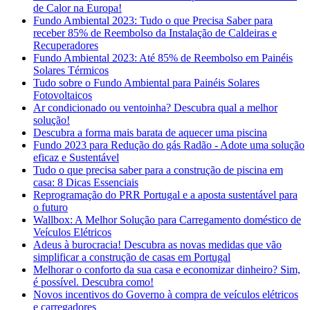
de Calor na Europa!
Fundo Ambiental 2023: Tudo o que Precisa Saber para
receber 85% de Reembolso da Instalação de Caldeiras e
Recuperadores
Fundo Ambiental 2023: Até 85% de Reembolso em Painéis
Solares Térmicos
Tudo sobre o Fundo Ambiental para Painéis Solares
Fotovoltaicos
Ar condicionado ou ventoinha? Descubra qual a melhor
solução!
Descubra a forma mais barata de aquecer uma piscina
Fundo 2023 para Redução do gás Radão - Adote uma solução
eficaz e Sustentável
Tudo o que precisa saber para a construção de piscina em
casa: 8 Dicas Essenciais
Reprogramação do PRR Portugal e a aposta sustentável para
o futuro
Wallbox: A Melhor Solução para Carregamento doméstico de
Veículos Elétricos
Adeus à burocracia! Descubra as novas medidas que vão
simplificar a construção de casas em Portugal
Melhorar o conforto da sua casa e economizar dinheiro? Sim,
é possível. Descubra como!
Novos incentivos do Governo à compra de veículos elétricos
e carregadores