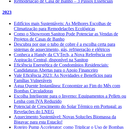
Remodelação de Casa de Banho – 3 Passos Essenciais
2023
Edifícios mais Sustentáveis: As Melhores Escolhas de
Climatização para Remodelações Ecológicas
Como o Showroom Sanitop Pode Potenciar as Vendas de
Projetos de Casas de Banho
Descubra por que o tubo de cobre é a escolha certa para
sistemas de aquecimento, gás, refrigeração e elétricos
Conheça a Handy da CVTech, a Nova Referência em
Aspiração Central, disponível na Sanitop
Eficiência Energética de Condomínios Residenciais:
Candidaturas Abertas para o Apoio Financeiro
Vale Eficiência 2023: As Novidades e Benefícios para
Famílias Vulneráveis
Água Quente Instantânea: Economize ao Fim do Mês com
Bombas Circuladoras
Escolha Inteligente para o Inverno: Equipamentos a Pellets ou
Lenha com IVA Reduzido
Potencial de Crescimento do Solar Térmico em Portugal: as
Revelações do LNEG
Aquecimento Sustentável: Novas Soluções Biomassa da
Bigavac para esta Estação!
Roteiro Pump Accelerator: como Triplicar o Uso de Bombas