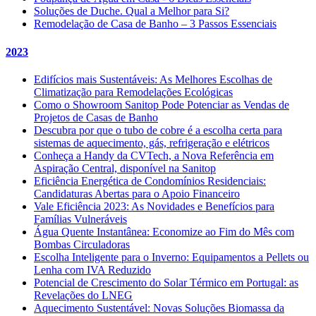
Soluções de Duche. Qual a Melhor para Si?
Remodelação de Casa de Banho – 3 Passos Essenciais
2023
Edifícios mais Sustentáveis: As Melhores Escolhas de
Climatização para Remodelações Ecológicas
Como o Showroom Sanitop Pode Potenciar as Vendas de
Projetos de Casas de Banho
Descubra por que o tubo de cobre é a escolha certa para
sistemas de aquecimento, gás, refrigeração e elétricos
Conheça a Handy da CVTech, a Nova Referência em
Aspiração Central, disponível na Sanitop
Eficiência Energética de Condomínios Residenciais:
Candidaturas Abertas para o Apoio Financeiro
Vale Eficiência 2023: As Novidades e Benefícios para
Famílias Vulneráveis
Água Quente Instantânea: Economize ao Fim do Mês com
Bombas Circuladoras
Escolha Inteligente para o Inverno: Equipamentos a Pellets ou
Lenha com IVA Reduzido
Potencial de Crescimento do Solar Térmico em Portugal: as
Revelações do LNEG
Aquecimento Sustentável: Novas Soluções Biomassa da