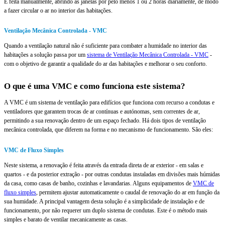
É feita manualmente, abrindo as janelas por pelo menos 1 ou 2 horas diariamente, de modo
a fazer circular o ar no interior das habitações.
Ventilação Mecânica Controlada - VMC
Quando a ventilação natural não é suficiente para combater a humidade no interior das
habitações a solução passa por um
sistema de Ventilação Mecânica Controlada - VMC
-
com o objetivo de garantir a qualidade do ar das habitações e melhorar o seu conforto.
O que é uma VMC e como funciona este sistema?
A VMC é um sistema de ventilação para edifícios que funciona com recurso a condutas e
ventiladores que garantem trocas de ar contínuas e autónomas, sem correntes de ar,
permitindo a sua renovação dentro de um espaço fechado. Há dois tipos de ventilação
mecânica controlada, que diferem na forma e no mecanismo de funcionamento. São eles:
VMC de Fluxo Simples
Neste sistema, a renovação é feita através da entrada direta de ar exterior - em salas e
quartos - e da posterior extração - por outras condutas instaladas em divisões mais húmidas
da casa, como casas de banho, cozinhas e lavandarias. Alguns equipamentos de
VMC de
fluxo simples
, permitem ajustar automaticamente o caudal de renovação do ar em função da
sua humidade. A principal vantagem desta solução é a simplicidade de instalação e de
funcionamento, por não requerer um duplo sistema de condutas. Este é o método mais
simples e barato de ventilar mecanicamente as casas.