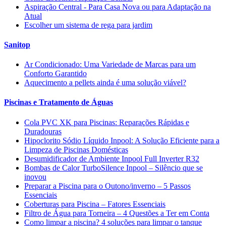
Aspiração Central - Para Casa Nova ou para Adaptação na
Atual
Escolher um sistema de rega para jardim
Sanitop
Ar Condicionado: Uma Variedade de Marcas para um
Conforto Garantido
Aquecimento a pellets ainda é uma solução viável?
Piscinas e Tratamento de Águas
Cola PVC XK para Piscinas: Reparações Rápidas e
Duradouras
Hipoclorito Sódio Líquido Inpool: A Solução Eficiente para a
Limpeza de Piscinas Domésticas
Desumidificador de Ambiente Inpool Full Inverter R32
Bombas de Calor TurboSilence Inpool – Silêncio que se
inovou
Preparar a Piscina para o Outono/inverno – 5 Passos
Essenciais
Coberturas para Piscina – Fatores Essenciais
Filtro de Água para Torneira – 4 Questões a Ter em Conta
Como limpar a piscina? 4 soluções para limpar o tanque