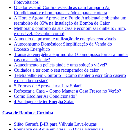
Fotovoltaicos
O calor está aí! Confira estas dicas para Limpar o Ar
Condicionado: é bom para a saúde e para a carteira
A Hora é Agora! Aproveite o Fundo Ambiental e obtenha um
reembolso de 85% na Instalação da Bomba de Calor
Melhorar o conforto da sua casa e economizar dinheiro? Sim,
é possível. Descubra como!
Aumento da procura e utilização de energias renováveis
Autoconsumo Doméstico: Simplificação da Venda do
Excesso Energético
Transição energética é primordial! Como posso tornar a minha
casa mais eficiente?
Aquecimento a pellets ainda é uma solução viável?
Cuidados a ter com o seu recuperador de calor
Teletrabalho em Conforto – Como manter o escritório caseiro
e o seu bem-estar?
5 Formas de Aproveitar a Luz Solar?
Refrescar a Casa – Como Manter a Casa Fresca no Verão?
Como Escolher Ar Condicionado?
4 Vantagens de ter Energia Solar
Casa de Banho e Cozinha
Sifão Garrafa B4R para Válvula Lava-louças
Poupança de Água em Casa - 6 Dicas Essenciais