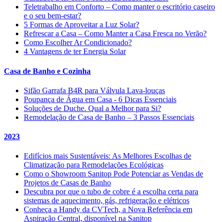
Teletrabalho em Conforto – Como manter o escritório caseiro
e o seu bem-estar?
5 Formas de Aproveitar a Luz Solar?
Refrescar a Casa – Como Manter a Casa Fresca no Verão?
Como Escolher Ar Condicionado?
4 Vantagens de ter Energia Solar
Casa de Banho e Cozinha
Sifão Garrafa B4R para Válvula Lava-louças
Poupança de Água em Casa - 6 Dicas Essenciais
Soluções de Duche. Qual a Melhor para Si?
Remodelação de Casa de Banho – 3 Passos Essenciais
2023
Edifícios mais Sustentáveis: As Melhores Escolhas de
Climatização para Remodelações Ecológicas
Como o Showroom Sanitop Pode Potenciar as Vendas de
Projetos de Casas de Banho
Descubra por que o tubo de cobre é a escolha certa para
sistemas de aquecimento, gás, refrigeração e elétricos
Conheça a Handy da CVTech, a Nova Referência em
Aspiração Central, disponível na Sanitop