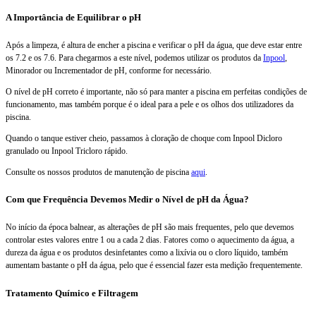
A Importância de Equilibrar o pH
Após a limpeza, é altura de encher a piscina e verificar o pH da água, que deve estar entre
os 7.2 e os 7.6. Para chegarmos a este nível, podemos utilizar os produtos da
Inpool
,
Minorador ou Incrementador de pH, conforme for necessário.
O nível de pH correto é importante, não só para manter a piscina em perfeitas condições de
funcionamento, mas também porque é o ideal para a pele e os olhos dos utilizadores da
piscina.
Quando o tanque estiver cheio, passamos à cloração de choque com Inpool Dicloro
granulado ou Inpool Tricloro rápido.
Consulte os nossos produtos de manutenção de piscina
aqui
.
Com que Frequência Devemos Medir o Nível de pH da Água?
No início da época balnear, as alterações de pH são mais frequentes, pelo que devemos
controlar estes valores entre 1 ou a cada 2 dias. Fatores como o aquecimento da água, a
dureza da água e os produtos desinfetantes como a lixívia ou o cloro líquido, também
aumentam bastante o pH da água, pelo que é essencial fazer esta medição frequentemente.
Tratamento Químico e Filtragem