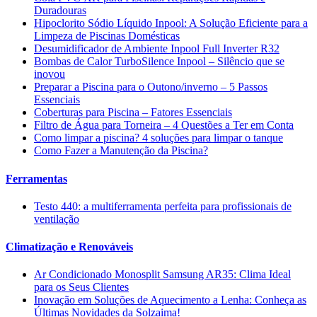
Duradouras
Hipoclorito Sódio Líquido Inpool: A Solução Eficiente para a
Limpeza de Piscinas Domésticas
Desumidificador de Ambiente Inpool Full Inverter R32
Bombas de Calor TurboSilence Inpool – Silêncio que se
inovou
Preparar a Piscina para o Outono/inverno – 5 Passos
Essenciais
Coberturas para Piscina – Fatores Essenciais
Filtro de Água para Torneira – 4 Questões a Ter em Conta
Como limpar a piscina? 4 soluções para limpar o tanque
Como Fazer a Manutenção da Piscina?
Ferramentas
Testo 440: a multiferramenta perfeita para profissionais de
ventilação
Climatização e Renováveis
Ar Condicionado Monosplit Samsung AR35: Clima Ideal
para os Seus Clientes
Inovação em Soluções de Aquecimento a Lenha: Conheça as
Últimas Novidades da Solzaima!