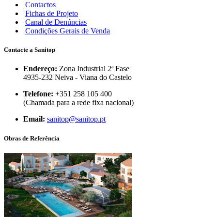
Contactos
Fichas de Projeto
Canal de Denúncias
Condições Gerais de Venda
Contacte a Sanitop
Endereço:
Zona Industrial 2ª Fase
4935-232 Neiva - Viana do Castelo
Telefone:
+351 258 105 400
(Chamada para a rede fixa nacional)
Email:
sanitop@sanitop.pt
Obras de Referência