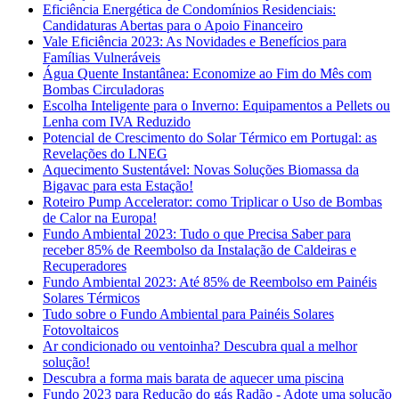
Eficiência Energética de Condomínios Residenciais:
Candidaturas Abertas para o Apoio Financeiro
Vale Eficiência 2023: As Novidades e Benefícios para
Famílias Vulneráveis
Água Quente Instantânea: Economize ao Fim do Mês com
Bombas Circuladoras
Escolha Inteligente para o Inverno: Equipamentos a Pellets ou
Lenha com IVA Reduzido
Potencial de Crescimento do Solar Térmico em Portugal: as
Revelações do LNEG
Aquecimento Sustentável: Novas Soluções Biomassa da
Bigavac para esta Estação!
Roteiro Pump Accelerator: como Triplicar o Uso de Bombas
de Calor na Europa!
Fundo Ambiental 2023: Tudo o que Precisa Saber para
receber 85% de Reembolso da Instalação de Caldeiras e
Recuperadores
Fundo Ambiental 2023: Até 85% de Reembolso em Painéis
Solares Térmicos
Tudo sobre o Fundo Ambiental para Painéis Solares
Fotovoltaicos
Ar condicionado ou ventoinha? Descubra qual a melhor
solução!
Descubra a forma mais barata de aquecer uma piscina
Fundo 2023 para Redução do gás Radão - Adote uma solução