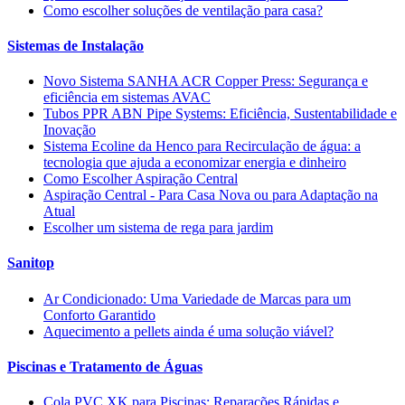
Como escolher soluções de ventilação para casa?
Sistemas de Instalação
Novo Sistema SANHA ACR Copper Press: Segurança e
eficiência em sistemas AVAC
Tubos PPR ABN Pipe Systems: Eficiência, Sustentabilidade e
Inovação
Sistema Ecoline da Henco para Recirculação de água: a
tecnologia que ajuda a economizar energia e dinheiro
Como Escolher Aspiração Central
Aspiração Central - Para Casa Nova ou para Adaptação na
Atual
Escolher um sistema de rega para jardim
Sanitop
Ar Condicionado: Uma Variedade de Marcas para um
Conforto Garantido
Aquecimento a pellets ainda é uma solução viável?
Piscinas e Tratamento de Águas
Cola PVC XK para Piscinas: Reparações Rápidas e