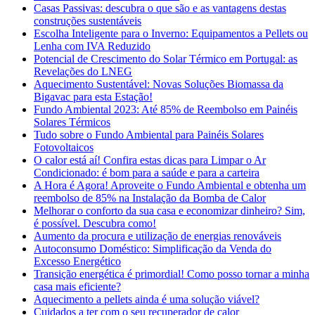
Casas Passivas: descubra o que são e as vantagens destas
construções sustentáveis
Escolha Inteligente para o Inverno: Equipamentos a Pellets ou
Lenha com IVA Reduzido
Potencial de Crescimento do Solar Térmico em Portugal: as
Revelações do LNEG
Aquecimento Sustentável: Novas Soluções Biomassa da
Bigavac para esta Estação!
Fundo Ambiental 2023: Até 85% de Reembolso em Painéis
Solares Térmicos
Tudo sobre o Fundo Ambiental para Painéis Solares
Fotovoltaicos
O calor está aí! Confira estas dicas para Limpar o Ar
Condicionado: é bom para a saúde e para a carteira
A Hora é Agora! Aproveite o Fundo Ambiental e obtenha um
reembolso de 85% na Instalação da Bomba de Calor
Melhorar o conforto da sua casa e economizar dinheiro? Sim,
é possível. Descubra como!
Aumento da procura e utilização de energias renováveis
Autoconsumo Doméstico: Simplificação da Venda do
Excesso Energético
Transição energética é primordial! Como posso tornar a minha
casa mais eficiente?
Aquecimento a pellets ainda é uma solução viável?
Cuidados a ter com o seu recuperador de calor