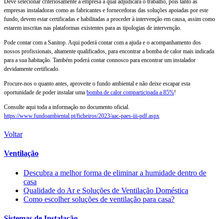
Deve selecionar criteriosamente a empresa à qual adjudicará o trabalho, pois tanto as
empresas instaladoras como as fabricantes e fornecedoras das soluções apoiadas por este
fundo, devem estar certificadas e habilitadas a proceder à intervenção em causa, assim como
estarem inscritas nas plataformas existentes para as tipologias de intervenção.
Pode contar com a Sanitop. Aqui poderá contar com a ajuda e o acompanhamento dos
nossos profissionais, altamente qualificados, para encontrar a bomba de calor mais indicada
para a sua habitação. Também poderá contar connosco para encontrar um instalador
devidamente certificado.
Procure-nos o quanto antes, aproveite o fundo ambiental e não deixe escapar esta
oportunidade de poder instalar uma
bomba de calor comparticipada a 85%
!
Consulte aqui toda a informação no documento oficial.
https://www.fundoambiental.pt/ficheiros/2023/aac-paes-iii-pdf.aspx
Voltar
Ventilação
Descubra a melhor forma de eliminar a humidade dentro de
casa
Qualidade do Ar e Soluções de Ventilação Doméstica
Como escolher soluções de ventilação para casa?
Sistemas de Instalação