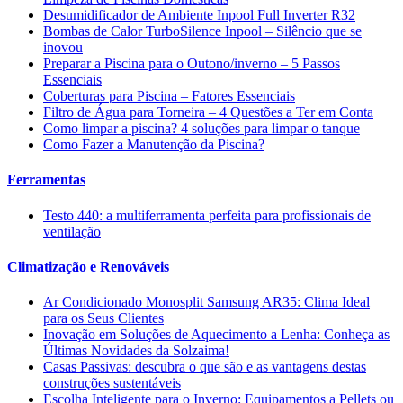
Desumidificador de Ambiente Inpool Full Inverter R32
Bombas de Calor TurboSilence Inpool – Silêncio que se
inovou
Preparar a Piscina para o Outono/inverno – 5 Passos
Essenciais
Coberturas para Piscina – Fatores Essenciais
Filtro de Água para Torneira – 4 Questões a Ter em Conta
Como limpar a piscina? 4 soluções para limpar o tanque
Como Fazer a Manutenção da Piscina?
Ferramentas
Testo 440: a multiferramenta perfeita para profissionais de
ventilação
Climatização e Renováveis
Ar Condicionado Monosplit Samsung AR35: Clima Ideal
para os Seus Clientes
Inovação em Soluções de Aquecimento a Lenha: Conheça as
Últimas Novidades da Solzaima!
Casas Passivas: descubra o que são e as vantagens destas
construções sustentáveis
Escolha Inteligente para o Inverno: Equipamentos a Pellets ou