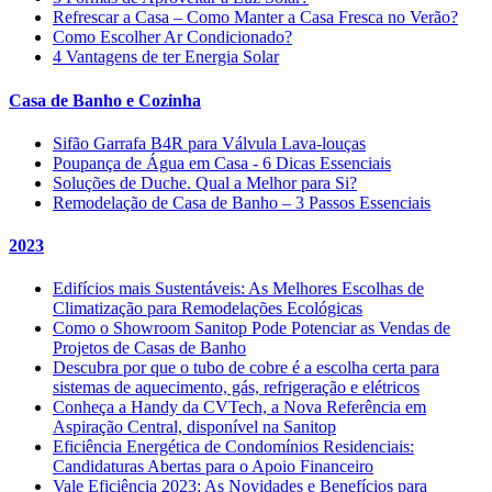
Refrescar a Casa – Como Manter a Casa Fresca no Verão?
Como Escolher Ar Condicionado?
4 Vantagens de ter Energia Solar
Casa de Banho e Cozinha
Sifão Garrafa B4R para Válvula Lava-louças
Poupança de Água em Casa - 6 Dicas Essenciais
Soluções de Duche. Qual a Melhor para Si?
Remodelação de Casa de Banho – 3 Passos Essenciais
2023
Edifícios mais Sustentáveis: As Melhores Escolhas de
Climatização para Remodelações Ecológicas
Como o Showroom Sanitop Pode Potenciar as Vendas de
Projetos de Casas de Banho
Descubra por que o tubo de cobre é a escolha certa para
sistemas de aquecimento, gás, refrigeração e elétricos
Conheça a Handy da CVTech, a Nova Referência em
Aspiração Central, disponível na Sanitop
Eficiência Energética de Condomínios Residenciais:
Candidaturas Abertas para o Apoio Financeiro
Vale Eficiência 2023: As Novidades e Benefícios para