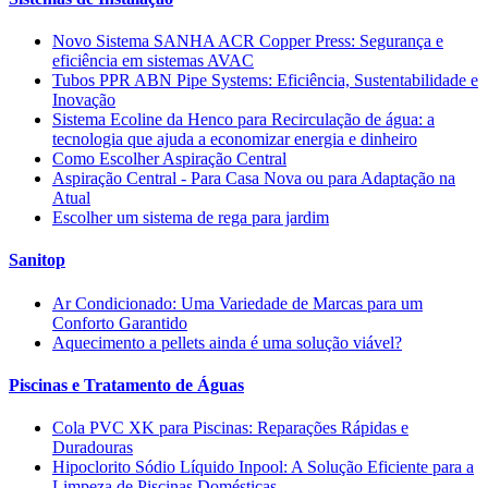
Novo Sistema SANHA ACR Copper Press: Segurança e
eficiência em sistemas AVAC
Tubos PPR ABN Pipe Systems: Eficiência, Sustentabilidade e
Inovação
Sistema Ecoline da Henco para Recirculação de água: a
tecnologia que ajuda a economizar energia e dinheiro
Como Escolher Aspiração Central
Aspiração Central - Para Casa Nova ou para Adaptação na
Atual
Escolher um sistema de rega para jardim
Sanitop
Ar Condicionado: Uma Variedade de Marcas para um
Conforto Garantido
Aquecimento a pellets ainda é uma solução viável?
Piscinas e Tratamento de Águas
Cola PVC XK para Piscinas: Reparações Rápidas e
Duradouras
Hipoclorito Sódio Líquido Inpool: A Solução Eficiente para a
Limpeza de Piscinas Domésticas