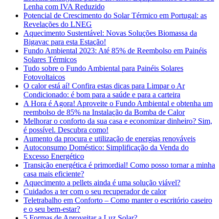
Lenha com IVA Reduzido
Potencial de Crescimento do Solar Térmico em Portugal: as
Revelações do LNEG
Aquecimento Sustentável: Novas Soluções Biomassa da
Bigavac para esta Estação!
Fundo Ambiental 2023: Até 85% de Reembolso em Painéis
Solares Térmicos
Tudo sobre o Fundo Ambiental para Painéis Solares
Fotovoltaicos
O calor está aí! Confira estas dicas para Limpar o Ar
Condicionado: é bom para a saúde e para a carteira
A Hora é Agora! Aproveite o Fundo Ambiental e obtenha um
reembolso de 85% na Instalação da Bomba de Calor
Melhorar o conforto da sua casa e economizar dinheiro? Sim,
é possível. Descubra como!
Aumento da procura e utilização de energias renováveis
Autoconsumo Doméstico: Simplificação da Venda do
Excesso Energético
Transição energética é primordial! Como posso tornar a minha
casa mais eficiente?
Aquecimento a pellets ainda é uma solução viável?
Cuidados a ter com o seu recuperador de calor
Teletrabalho em Conforto – Como manter o escritório caseiro
e o seu bem-estar?
5 Formas de Aproveitar a Luz Solar?