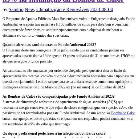
by
Sanitop
New
,
Climatização e Renováveis
2023-08-04
O Programa de Apoio a Edifícios Mais Sustentáveis voltou! Vulgarmente designado Fundo
Ambiental, este apoio tem nesta fase III 30 milhões de euros para distribuir e beneficiar
quem pretende fazer obras ou adquirir equipamentos com o objetivo de melhorar a
eficiência e o conforto térmico das suas casas.
Quando abrem as candidaturas ao Fundo Ambiental 2023?
O Programa deste ano começou a 18 de julho, sendo que as candidaturas podem ser
apresentadas a partir do dia 16 de agosto. O prazo acabará a dia 31 de outubro às 17h59 ou
até que se esgote o fundo previsto.
As candidaturas são analisadas por ordem de chegada, pelo que até à data de início da
apresentação das mesmas, convém que toda a documentação necessária para a tipologia em
questão esteja reunida. Lembre-se que para se candidatar terá que contar com aquisições e
instalações efetuadas de 1 de Maio de 2022 até (no máximo) 31 de Outubro de 2023.
As Bombas de Calor são comparticipadas pelo Fundo Ambiental 2023?
Sistemas de climatização ambiente e de aquecimento de águas sanitárias (AQS) que
recorram a energia renovável, e que sejam de classe energética igual ou superior a A+, são
passíveis de ser reembolsados por este Fundo Ambiental. Assim sendo, as
Bomba de Calor
entram na equação e, desde que estas se enquadrem nos requisitos, poderá candidatar-se a
um reembolso de 85% do valor que tiver pago.
Qualquer profissional pode fazer a instalação da bomba de calor?