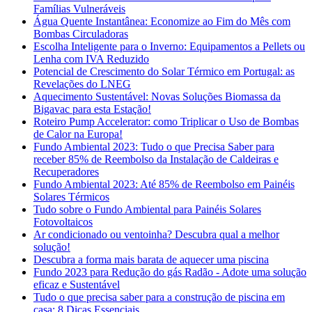
Famílias Vulneráveis
Água Quente Instantânea: Economize ao Fim do Mês com
Bombas Circuladoras
Escolha Inteligente para o Inverno: Equipamentos a Pellets ou
Lenha com IVA Reduzido
Potencial de Crescimento do Solar Térmico em Portugal: as
Revelações do LNEG
Aquecimento Sustentável: Novas Soluções Biomassa da
Bigavac para esta Estação!
Roteiro Pump Accelerator: como Triplicar o Uso de Bombas
de Calor na Europa!
Fundo Ambiental 2023: Tudo o que Precisa Saber para
receber 85% de Reembolso da Instalação de Caldeiras e
Recuperadores
Fundo Ambiental 2023: Até 85% de Reembolso em Painéis
Solares Térmicos
Tudo sobre o Fundo Ambiental para Painéis Solares
Fotovoltaicos
Ar condicionado ou ventoinha? Descubra qual a melhor
solução!
Descubra a forma mais barata de aquecer uma piscina
Fundo 2023 para Redução do gás Radão - Adote uma solução
eficaz e Sustentável
Tudo o que precisa saber para a construção de piscina em
casa: 8 Dicas Essenciais