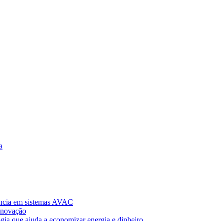
a
ncia em sistemas AVAC
Inovação
gia que ajuda a economizar energia e dinheiro