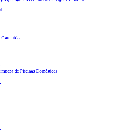
al
 Garantido
s
 Limpeza de Piscinas Domésticas
u