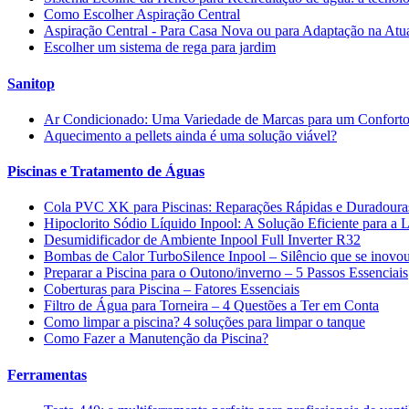
Como Escolher Aspiração Central
Aspiração Central - Para Casa Nova ou para Adaptação na Atu
Escolher um sistema de rega para jardim
Sanitop
Ar Condicionado: Uma Variedade de Marcas para um Conforto
Aquecimento a pellets ainda é uma solução viável?
Piscinas e Tratamento de Águas
Cola PVC XK para Piscinas: Reparações Rápidas e Duradoura
Hipoclorito Sódio Líquido Inpool: A Solução Eficiente para a
Desumidificador de Ambiente Inpool Full Inverter R32
Bombas de Calor TurboSilence Inpool – Silêncio que se inovo
Preparar a Piscina para o Outono/inverno – 5 Passos Essenciais
Coberturas para Piscina – Fatores Essenciais
Filtro de Água para Torneira – 4 Questões a Ter em Conta
Como limpar a piscina? 4 soluções para limpar o tanque
Como Fazer a Manutenção da Piscina?
Ferramentas