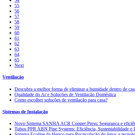
54
55
56
57
58
59
60
61
62
63
64
65
Next
Ventilação
Descubra a melhor forma de eliminar a humidade dentro de cas
Qualidade do Ar e Soluções de Ventilação Doméstica
Como escolher soluções de ventilação para casa?
Sistemas de Instalação
Novo Sistema SANHA ACR Copper Press: Segurança e eficiê
Tubos PPR ABN Pipe Systems: Eficiência, Sustentabilidade e 
Sistema Ecoline da Henco para Recirculação de água: a tecnolo