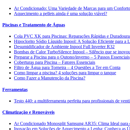
Ar Condicionado: Uma Variedade de Marcas para um Conforto
Aquecimento a pellets ainda é uma solução viável?
Piscinas e Tratamento de Águas
Cola PVC XK para Piscinas: Reparações Rápidas e Duradoura
Hipoclorito Sódio Líquido Inpool: A Solução Eficiente para a
Desumidificador de Ambiente Inpool Full Inverter R32
Bombas de Calor TurboSilence Inpool – Silêncio que se inovo
Preparar a Piscina para o Outono/inverno – 5 Passos Essenciais
Coberturas para Piscina – Fatores Essenciais
Filtro de Água para Torneira – 4 Questões a Ter em Conta
Como limpar a piscina? 4 soluções para limpar o tanque
Como Fazer a Manutenção da Piscina?
Ferramentas
Testo 440: a multiferramenta perfeita para profissionais de vent
Climatização e Renováveis
Ar Condicionado Monosplit Samsung AR35: Clima Ideal para o
Inovação em Soluções de Aquecimento a Lenha: Conheça as Ú