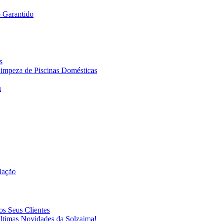
 Garantido
s
 Limpeza de Piscinas Domésticas
u
ilação
s Seus Clientes
ltimas Novidades da Solzaima!