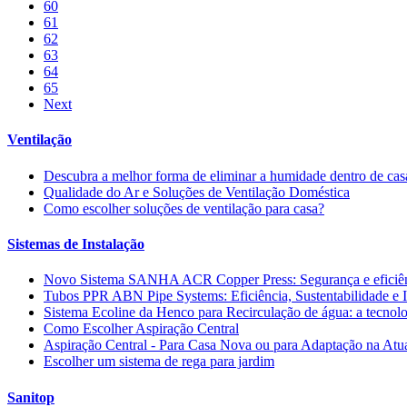
60
61
62
63
64
65
Next
Ventilação
Descubra a melhor forma de eliminar a humidade dentro de cas
Qualidade do Ar e Soluções de Ventilação Doméstica
Como escolher soluções de ventilação para casa?
Sistemas de Instalação
Novo Sistema SANHA ACR Copper Press: Segurança e eficiê
Tubos PPR ABN Pipe Systems: Eficiência, Sustentabilidade e 
Sistema Ecoline da Henco para Recirculação de água: a tecnolo
Como Escolher Aspiração Central
Aspiração Central - Para Casa Nova ou para Adaptação na Atu
Escolher um sistema de rega para jardim
Sanitop