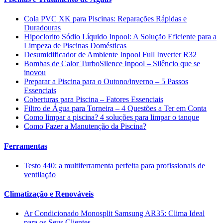
Cola PVC XK para Piscinas: Reparações Rápidas e
Duradouras
Hipoclorito Sódio Líquido Inpool: A Solução Eficiente para a
Limpeza de Piscinas Domésticas
Desumidificador de Ambiente Inpool Full Inverter R32
Bombas de Calor TurboSilence Inpool – Silêncio que se
inovou
Preparar a Piscina para o Outono/inverno – 5 Passos
Essenciais
Coberturas para Piscina – Fatores Essenciais
Filtro de Água para Torneira – 4 Questões a Ter em Conta
Como limpar a piscina? 4 soluções para limpar o tanque
Como Fazer a Manutenção da Piscina?
Ferramentas
Testo 440: a multiferramenta perfeita para profissionais de
ventilação
Climatização e Renováveis
Ar Condicionado Monosplit Samsung AR35: Clima Ideal
para os Seus Clientes