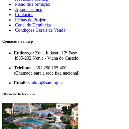
Plano de Formação
Apoio Técnico
Contactos
Fichas de Projeto
Canal de Denúncias
Condições Gerais de Venda
Contacte a Sanitop
Endereço:
Zona Industrial 2ª Fase
4935-232 Neiva - Viana do Castelo
Telefone:
+351 258 105 400
(Chamada para a rede fixa nacional)
Email:
sanitop@sanitop.pt
Obras de Referência