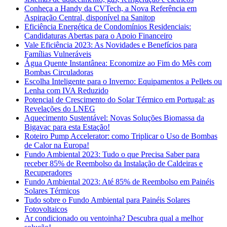
Conheça a Handy da CVTech, a Nova Referência em
Aspiração Central, disponível na Sanitop
Eficiência Energética de Condomínios Residenciais:
Candidaturas Abertas para o Apoio Financeiro
Vale Eficiência 2023: As Novidades e Benefícios para
Famílias Vulneráveis
Água Quente Instantânea: Economize ao Fim do Mês com
Bombas Circuladoras
Escolha Inteligente para o Inverno: Equipamentos a Pellets ou
Lenha com IVA Reduzido
Potencial de Crescimento do Solar Térmico em Portugal: as
Revelações do LNEG
Aquecimento Sustentável: Novas Soluções Biomassa da
Bigavac para esta Estação!
Roteiro Pump Accelerator: como Triplicar o Uso de Bombas
de Calor na Europa!
Fundo Ambiental 2023: Tudo o que Precisa Saber para
receber 85% de Reembolso da Instalação de Caldeiras e
Recuperadores
Fundo Ambiental 2023: Até 85% de Reembolso em Painéis
Solares Térmicos
Tudo sobre o Fundo Ambiental para Painéis Solares
Fotovoltaicos
Ar condicionado ou ventoinha? Descubra qual a melhor