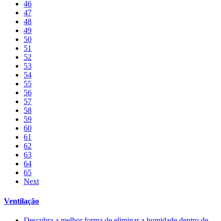
46
47
48
49
50
51
52
53
54
55
56
57
58
59
60
61
62
63
64
65
Next
Ventilação
Descubra a melhor forma de eliminar a humidade dentro de