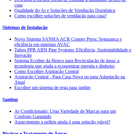
casa
Qualidade do Ar e Soluções de Ventilação Doméstica
Como escolher soluções de ventilação para casa?
Sistemas de Instalação
Novo Sistema SANHA ACR Copper Press: Segurança e
eficiência em sistemas AVAC
Tubos PPR ABN Pipe Systems: Eficiência, Sustentabilidade e
Inovação
Sistema Ecoline da Henco para Recirculação de água: a
tecnologia que ajuda a economizar energia e dinheiro
Como Escolher Aspiração Central
Aspiração Central - Para Casa Nova ou para Adaptação na
Atual
Escolher um sistema de rega para jardim
Sanitop
Ar Condicionado: Uma Variedade de Marcas para um
Conforto Garantido
Aquecimento a pellets ainda é uma solução viável?
Piscinas e Tratamento de Águas