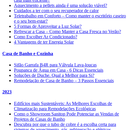
casa mais eficiente?
Aquecimento a pellets ainda é uma solução viável?
Cuidados a ter com o seu recuperador de calor
Teletrabalho em Conforto – Como manter o escritório caseiro
e o seu bem-estar?
5 Formas de Aproveitar a Luz Solar?
Refrescar a Casa – Como Manter a Casa Fresca no Verão?
Como Escolher Ar Condicionado?
4 Vantagens de ter Energia Solar
Casa de Banho e Cozinha
Sifão Garrafa B4R para Válvula Lava-louças
Poupança de Água em Casa - 6 Dicas Essenciais
Soluções de Duche. Qual a Melhor para Si?
Remodelação de Casa de Banho – 3 Passos Essenciais
2023
Edifícios mais Sustentáveis: As Melhores Escolhas de
Climatização para Remodelações Ecológicas
Como o Showroom Sanitop Pode Potenciar as Vendas de
Projetos de Casas de Banho
Descubra por que o tubo de cobre é a escolha certa para
sistemas de aquecimento, gás, refrigeração e elétricos