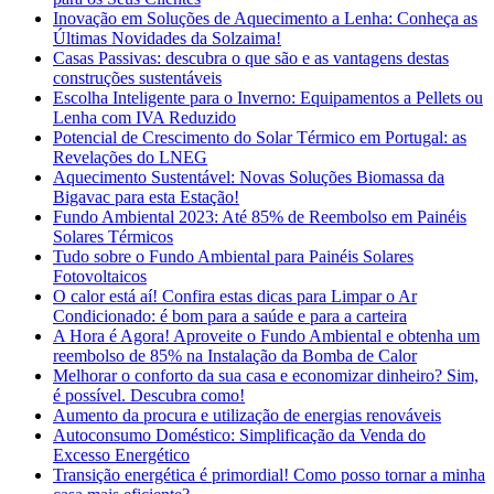
Inovação em Soluções de Aquecimento a Lenha: Conheça as
Últimas Novidades da Solzaima!
Casas Passivas: descubra o que são e as vantagens destas
construções sustentáveis
Escolha Inteligente para o Inverno: Equipamentos a Pellets ou
Lenha com IVA Reduzido
Potencial de Crescimento do Solar Térmico em Portugal: as
Revelações do LNEG
Aquecimento Sustentável: Novas Soluções Biomassa da
Bigavac para esta Estação!
Fundo Ambiental 2023: Até 85% de Reembolso em Painéis
Solares Térmicos
Tudo sobre o Fundo Ambiental para Painéis Solares
Fotovoltaicos
O calor está aí! Confira estas dicas para Limpar o Ar
Condicionado: é bom para a saúde e para a carteira
A Hora é Agora! Aproveite o Fundo Ambiental e obtenha um
reembolso de 85% na Instalação da Bomba de Calor
Melhorar o conforto da sua casa e economizar dinheiro? Sim,
é possível. Descubra como!
Aumento da procura e utilização de energias renováveis
Autoconsumo Doméstico: Simplificação da Venda do
Excesso Energético
Transição energética é primordial! Como posso tornar a minha