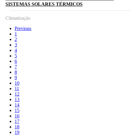
SISTEMAS SOLARES TÉRMICOS
Climatização
Previous
1
2
3
4
5
6
7
8
9
10
11
12
13
14
15
16
17
18
19