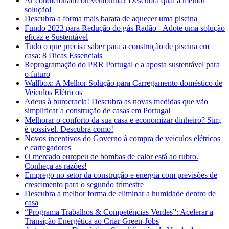
Ar condicionado ou ventoinha? Descubra qual a melhor
solução!
Descubra a forma mais barata de aquecer uma piscina
Fundo 2023 para Redução do gás Radão - Adote uma solução
eficaz e Sustentável
Tudo o que precisa saber para a construção de piscina em
casa: 8 Dicas Essenciais
Reprogramação do PRR Portugal e a aposta sustentável para
o futuro
Wallbox: A Melhor Solução para Carregamento doméstico de
Veículos Elétricos
Adeus à burocracia! Descubra as novas medidas que vão
simplificar a construção de casas em Portugal
Melhorar o conforto da sua casa e economizar dinheiro? Sim,
é possível. Descubra como!
Novos incentivos do Governo à compra de veículos elétricos
e carregadores
O mercado europeu de bombas de calor está ao rubro.
Conheça as razões!
Emprego no setor da construção e energia com previsões de
crescimento para o segundo trimestre
Descubra a melhor forma de eliminar a humidade dentro de
casa
“Programa Trabalhos & Competências Verdes”: Acelerar a
Transição Energética ao Criar Green-Jobs