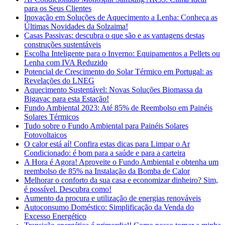
para os Seus Clientes
Inovação em Soluções de Aquecimento a Lenha: Conheça as
Últimas Novidades da Solzaima!
Casas Passivas: descubra o que são e as vantagens destas
construções sustentáveis
Escolha Inteligente para o Inverno: Equipamentos a Pellets ou
Lenha com IVA Reduzido
Potencial de Crescimento do Solar Térmico em Portugal: as
Revelações do LNEG
Aquecimento Sustentável: Novas Soluções Biomassa da
Bigavac para esta Estação!
Fundo Ambiental 2023: Até 85% de Reembolso em Painéis
Solares Térmicos
Tudo sobre o Fundo Ambiental para Painéis Solares
Fotovoltaicos
O calor está aí! Confira estas dicas para Limpar o Ar
Condicionado: é bom para a saúde e para a carteira
A Hora é Agora! Aproveite o Fundo Ambiental e obtenha um
reembolso de 85% na Instalação da Bomba de Calor
Melhorar o conforto da sua casa e economizar dinheiro? Sim,
é possível. Descubra como!
Aumento da procura e utilização de energias renováveis
Autoconsumo Doméstico: Simplificação da Venda do
Excesso Energético