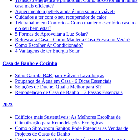
Transição energética é primordial! Como posso tornar a minha
casa mais eficiente?
Aquecimento a pellets ainda é uma solução viável?
Cuidados a ter com o seu recuperador de calor
Teletrabalho em Conforto – Como manter o escritório caseiro
e o seu bem-estar?
5 Formas de Aproveitar a Luz Solar?
Refrescar a Casa – Como Manter a Casa Fresca no Verão?
Como Escolher Ar Condicionado?
4 Vantagens de ter Energia Solar
Casa de Banho e Cozinha
Sifão Garrafa B4R para Válvula Lava-louças
Poupança de Água em Casa - 6 Dicas Essenciais
Soluções de Duche. Qual a Melhor para Si?
Remodelação de Casa de Banho – 3 Passos Essenciais
2023
Edifícios mais Sustentáveis: As Melhores Escolhas de
Climatização para Remodelações Ecológicas
Como o Showroom Sanitop Pode Potenciar as Vendas de
Projetos de Casas de Banho
Descubra por que o tubo de cobre é a escolha certa para