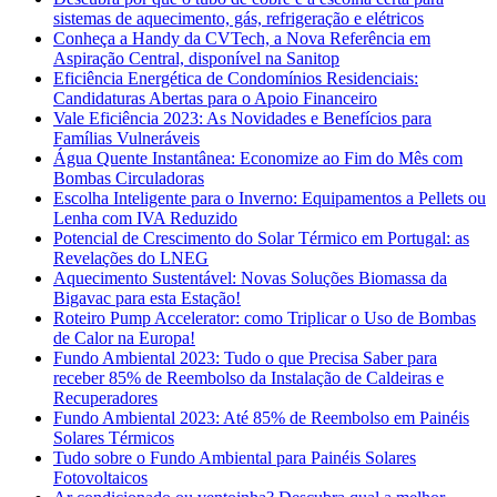
sistemas de aquecimento, gás, refrigeração e elétricos
Conheça a Handy da CVTech, a Nova Referência em
Aspiração Central, disponível na Sanitop
Eficiência Energética de Condomínios Residenciais:
Candidaturas Abertas para o Apoio Financeiro
Vale Eficiência 2023: As Novidades e Benefícios para
Famílias Vulneráveis
Água Quente Instantânea: Economize ao Fim do Mês com
Bombas Circuladoras
Escolha Inteligente para o Inverno: Equipamentos a Pellets ou
Lenha com IVA Reduzido
Potencial de Crescimento do Solar Térmico em Portugal: as
Revelações do LNEG
Aquecimento Sustentável: Novas Soluções Biomassa da
Bigavac para esta Estação!
Roteiro Pump Accelerator: como Triplicar o Uso de Bombas
de Calor na Europa!
Fundo Ambiental 2023: Tudo o que Precisa Saber para
receber 85% de Reembolso da Instalação de Caldeiras e
Recuperadores
Fundo Ambiental 2023: Até 85% de Reembolso em Painéis
Solares Térmicos
Tudo sobre o Fundo Ambiental para Painéis Solares
Fotovoltaicos