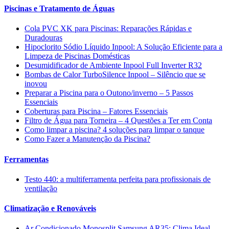
Piscinas e Tratamento de Águas
Cola PVC XK para Piscinas: Reparações Rápidas e
Duradouras
Hipoclorito Sódio Líquido Inpool: A Solução Eficiente para a
Limpeza de Piscinas Domésticas
Desumidificador de Ambiente Inpool Full Inverter R32
Bombas de Calor TurboSilence Inpool – Silêncio que se
inovou
Preparar a Piscina para o Outono/inverno – 5 Passos
Essenciais
Coberturas para Piscina – Fatores Essenciais
Filtro de Água para Torneira – 4 Questões a Ter em Conta
Como limpar a piscina? 4 soluções para limpar o tanque
Como Fazer a Manutenção da Piscina?
Ferramentas
Testo 440: a multiferramenta perfeita para profissionais de
ventilação
Climatização e Renováveis
Ar Condicionado Monosplit Samsung AR35: Clima Ideal