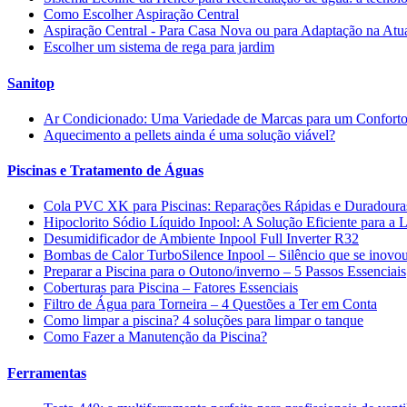
Como Escolher Aspiração Central
Aspiração Central - Para Casa Nova ou para Adaptação na Atu
Escolher um sistema de rega para jardim
Sanitop
Ar Condicionado: Uma Variedade de Marcas para um Conforto
Aquecimento a pellets ainda é uma solução viável?
Piscinas e Tratamento de Águas
Cola PVC XK para Piscinas: Reparações Rápidas e Duradoura
Hipoclorito Sódio Líquido Inpool: A Solução Eficiente para a
Desumidificador de Ambiente Inpool Full Inverter R32
Bombas de Calor TurboSilence Inpool – Silêncio que se inovo
Preparar a Piscina para o Outono/inverno – 5 Passos Essenciais
Coberturas para Piscina – Fatores Essenciais
Filtro de Água para Torneira – 4 Questões a Ter em Conta
Como limpar a piscina? 4 soluções para limpar o tanque
Como Fazer a Manutenção da Piscina?
Ferramentas