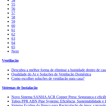
54
55
56
57
58
59
60
61
62
63
64
65
Next
Ventilação
Descubra a melhor forma de eliminar a humidade dentro de cas
Qualidade do Ar e Soluções de Ventilação Doméstica
Como escolher soluções de ventilação para casa?
Sistemas de Instalação
Novo Sistema SANHA ACR Copper Press: Segurança e eficiê
Tubos PPR ABN Pipe Systems: Eficiência, Sustentabilidade e 
Sistema Ecoline da Henco para Recirculação de água: a tecnolo