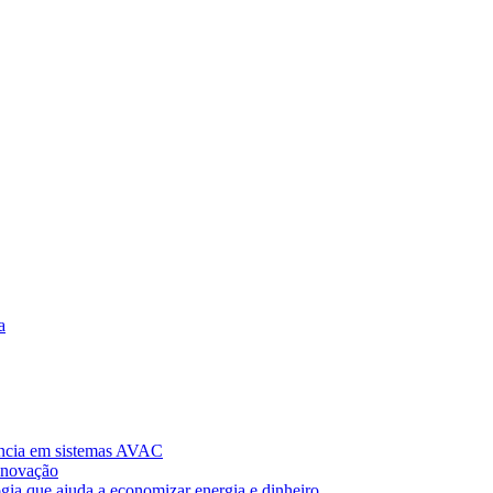
a
ncia em sistemas AVAC
Inovação
gia que ajuda a economizar energia e dinheiro