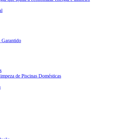
al
 Garantido
s
 Limpeza de Piscinas Domésticas
u