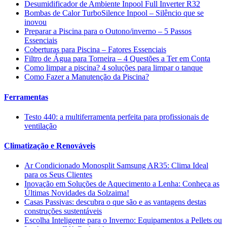
Desumidificador de Ambiente Inpool Full Inverter R32
Bombas de Calor TurboSilence Inpool – Silêncio que se
inovou
Preparar a Piscina para o Outono/inverno – 5 Passos
Essenciais
Coberturas para Piscina – Fatores Essenciais
Filtro de Água para Torneira – 4 Questões a Ter em Conta
Como limpar a piscina? 4 soluções para limpar o tanque
Como Fazer a Manutenção da Piscina?
Ferramentas
Testo 440: a multiferramenta perfeita para profissionais de
ventilação
Climatização e Renováveis
Ar Condicionado Monosplit Samsung AR35: Clima Ideal
para os Seus Clientes
Inovação em Soluções de Aquecimento a Lenha: Conheça as
Últimas Novidades da Solzaima!
Casas Passivas: descubra o que são e as vantagens destas
construções sustentáveis
Escolha Inteligente para o Inverno: Equipamentos a Pellets ou