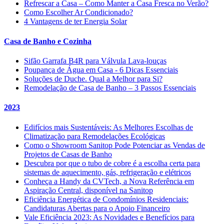
Refrescar a Casa – Como Manter a Casa Fresca no Verão?
Como Escolher Ar Condicionado?
4 Vantagens de ter Energia Solar
Casa de Banho e Cozinha
Sifão Garrafa B4R para Válvula Lava-louças
Poupança de Água em Casa - 6 Dicas Essenciais
Soluções de Duche. Qual a Melhor para Si?
Remodelação de Casa de Banho – 3 Passos Essenciais
2023
Edifícios mais Sustentáveis: As Melhores Escolhas de
Climatização para Remodelações Ecológicas
Como o Showroom Sanitop Pode Potenciar as Vendas de
Projetos de Casas de Banho
Descubra por que o tubo de cobre é a escolha certa para
sistemas de aquecimento, gás, refrigeração e elétricos
Conheça a Handy da CVTech, a Nova Referência em
Aspiração Central, disponível na Sanitop
Eficiência Energética de Condomínios Residenciais:
Candidaturas Abertas para o Apoio Financeiro
Vale Eficiência 2023: As Novidades e Benefícios para