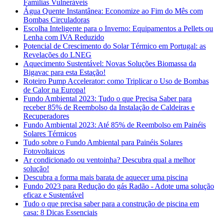
Famílias Vulneráveis
Água Quente Instantânea: Economize ao Fim do Mês com
Bombas Circuladoras
Escolha Inteligente para o Inverno: Equipamentos a Pellets ou
Lenha com IVA Reduzido
Potencial de Crescimento do Solar Térmico em Portugal: as
Revelações do LNEG
Aquecimento Sustentável: Novas Soluções Biomassa da
Bigavac para esta Estação!
Roteiro Pump Accelerator: como Triplicar o Uso de Bombas
de Calor na Europa!
Fundo Ambiental 2023: Tudo o que Precisa Saber para
receber 85% de Reembolso da Instalação de Caldeiras e
Recuperadores
Fundo Ambiental 2023: Até 85% de Reembolso em Painéis
Solares Térmicos
Tudo sobre o Fundo Ambiental para Painéis Solares
Fotovoltaicos
Ar condicionado ou ventoinha? Descubra qual a melhor
solução!
Descubra a forma mais barata de aquecer uma piscina
Fundo 2023 para Redução do gás Radão - Adote uma solução
eficaz e Sustentável
Tudo o que precisa saber para a construção de piscina em
casa: 8 Dicas Essenciais