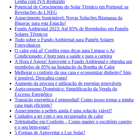
Lenha com IVA Reduzido
Potencial de Crescimento do Solar Térmico em Portugal: as
Revelações do LNEG
Aquecimento Sustentável: Novas Soluções Biomassa da
Bigavac para esta Estação!
Fundo Ambiental 2023: Até 85% de Reembolso em Painéis
Solares Térmicos
Tudo sobre o Fundo Ambiental para Painéis Solares
Fotovoltaicos
O calor está aí! Confira estas dicas para Limpar o Ar
Condicionado: é bom para a saúde e para a carteira
A Hora é Agora! Aproveite o Fundo Ambiental e obtenha um
reembolso de 85% na Instalação da Bomba de Calor
Melhorar o conforto da sua casa e economizar dinheiro? Sim,
é possível. Descubra como!
Aumento da procura e utilização de energias renováveis
Autoconsumo Doméstico: Simplificação da Venda do
Excesso Energético
Transição energética é primordial! Como posso tornar a minha
casa mais eficiente?
Aquecimento a pellets ainda é uma solução viável?
Cuidados a ter com o seu recuperador de calor
Teletrabalho em Conforto – Como manter o escritório caseiro
e o seu bem-estar?
5 Formas de Aproveitar a Luz Solar?