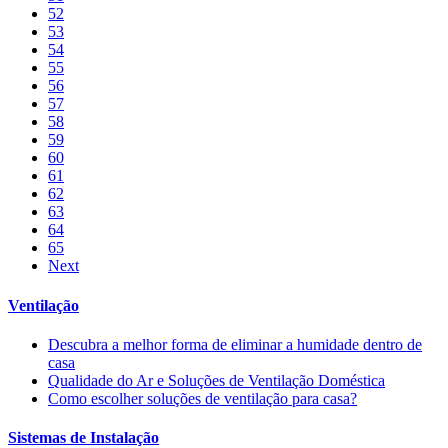
52
53
54
55
56
57
58
59
60
61
62
63
64
65
Next
Ventilação
Descubra a melhor forma de eliminar a humidade dentro de
casa
Qualidade do Ar e Soluções de Ventilação Doméstica
Como escolher soluções de ventilação para casa?
Sistemas de Instalação