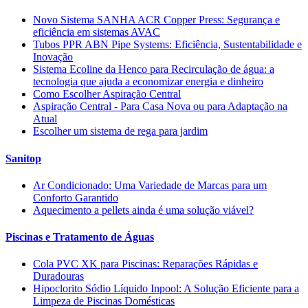
Novo Sistema SANHA ACR Copper Press: Segurança e
eficiência em sistemas AVAC
Tubos PPR ABN Pipe Systems: Eficiência, Sustentabilidade e
Inovação
Sistema Ecoline da Henco para Recirculação de água: a
tecnologia que ajuda a economizar energia e dinheiro
Como Escolher Aspiração Central
Aspiração Central - Para Casa Nova ou para Adaptação na
Atual
Escolher um sistema de rega para jardim
Sanitop
Ar Condicionado: Uma Variedade de Marcas para um
Conforto Garantido
Aquecimento a pellets ainda é uma solução viável?
Piscinas e Tratamento de Águas
Cola PVC XK para Piscinas: Reparações Rápidas e
Duradouras
Hipoclorito Sódio Líquido Inpool: A Solução Eficiente para a
Limpeza de Piscinas Domésticas