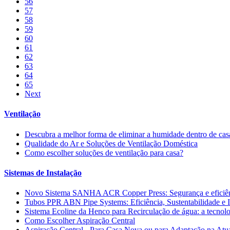
56
57
58
59
60
61
62
63
64
65
Next
Ventilação
Descubra a melhor forma de eliminar a humidade dentro de cas
Qualidade do Ar e Soluções de Ventilação Doméstica
Como escolher soluções de ventilação para casa?
Sistemas de Instalação
Novo Sistema SANHA ACR Copper Press: Segurança e eficiê
Tubos PPR ABN Pipe Systems: Eficiência, Sustentabilidade e 
Sistema Ecoline da Henco para Recirculação de água: a tecnolo
Como Escolher Aspiração Central
Aspiração Central - Para Casa Nova ou para Adaptação na Atu