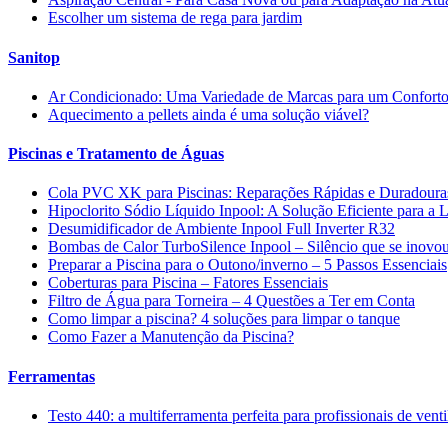
Escolher um sistema de rega para jardim
Sanitop
Ar Condicionado: Uma Variedade de Marcas para um Conforto
Aquecimento a pellets ainda é uma solução viável?
Piscinas e Tratamento de Águas
Cola PVC XK para Piscinas: Reparações Rápidas e Duradoura
Hipoclorito Sódio Líquido Inpool: A Solução Eficiente para a
Desumidificador de Ambiente Inpool Full Inverter R32
Bombas de Calor TurboSilence Inpool – Silêncio que se inovo
Preparar a Piscina para o Outono/inverno – 5 Passos Essenciais
Coberturas para Piscina – Fatores Essenciais
Filtro de Água para Torneira – 4 Questões a Ter em Conta
Como limpar a piscina? 4 soluções para limpar o tanque
Como Fazer a Manutenção da Piscina?
Ferramentas
Testo 440: a multiferramenta perfeita para profissionais de vent