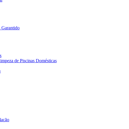
 Garantido
s
 Limpeza de Piscinas Domésticas
u
ilação