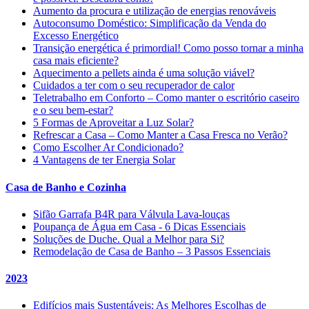
Aumento da procura e utilização de energias renováveis
Autoconsumo Doméstico: Simplificação da Venda do
Excesso Energético
Transição energética é primordial! Como posso tornar a minha
casa mais eficiente?
Aquecimento a pellets ainda é uma solução viável?
Cuidados a ter com o seu recuperador de calor
Teletrabalho em Conforto – Como manter o escritório caseiro
e o seu bem-estar?
5 Formas de Aproveitar a Luz Solar?
Refrescar a Casa – Como Manter a Casa Fresca no Verão?
Como Escolher Ar Condicionado?
4 Vantagens de ter Energia Solar
Casa de Banho e Cozinha
Sifão Garrafa B4R para Válvula Lava-louças
Poupança de Água em Casa - 6 Dicas Essenciais
Soluções de Duche. Qual a Melhor para Si?
Remodelação de Casa de Banho – 3 Passos Essenciais
2023
Edifícios mais Sustentáveis: As Melhores Escolhas de