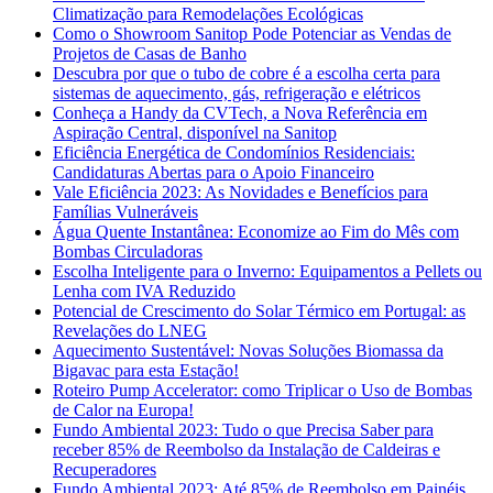
Climatização para Remodelações Ecológicas
Como o Showroom Sanitop Pode Potenciar as Vendas de
Projetos de Casas de Banho
Descubra por que o tubo de cobre é a escolha certa para
sistemas de aquecimento, gás, refrigeração e elétricos
Conheça a Handy da CVTech, a Nova Referência em
Aspiração Central, disponível na Sanitop
Eficiência Energética de Condomínios Residenciais:
Candidaturas Abertas para o Apoio Financeiro
Vale Eficiência 2023: As Novidades e Benefícios para
Famílias Vulneráveis
Água Quente Instantânea: Economize ao Fim do Mês com
Bombas Circuladoras
Escolha Inteligente para o Inverno: Equipamentos a Pellets ou
Lenha com IVA Reduzido
Potencial de Crescimento do Solar Térmico em Portugal: as
Revelações do LNEG
Aquecimento Sustentável: Novas Soluções Biomassa da
Bigavac para esta Estação!
Roteiro Pump Accelerator: como Triplicar o Uso de Bombas
de Calor na Europa!
Fundo Ambiental 2023: Tudo o que Precisa Saber para
receber 85% de Reembolso da Instalação de Caldeiras e
Recuperadores
Fundo Ambiental 2023: Até 85% de Reembolso em Painéis