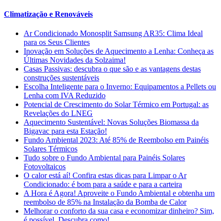
Climatização e Renováveis
Ar Condicionado Monosplit Samsung AR35: Clima Ideal
para os Seus Clientes
Inovação em Soluções de Aquecimento a Lenha: Conheça as
Últimas Novidades da Solzaima!
Casas Passivas: descubra o que são e as vantagens destas
construções sustentáveis
Escolha Inteligente para o Inverno: Equipamentos a Pellets ou
Lenha com IVA Reduzido
Potencial de Crescimento do Solar Térmico em Portugal: as
Revelações do LNEG
Aquecimento Sustentável: Novas Soluções Biomassa da
Bigavac para esta Estação!
Fundo Ambiental 2023: Até 85% de Reembolso em Painéis
Solares Térmicos
Tudo sobre o Fundo Ambiental para Painéis Solares
Fotovoltaicos
O calor está aí! Confira estas dicas para Limpar o Ar
Condicionado: é bom para a saúde e para a carteira
A Hora é Agora! Aproveite o Fundo Ambiental e obtenha um
reembolso de 85% na Instalação da Bomba de Calor
Melhorar o conforto da sua casa e economizar dinheiro? Sim,
é possível. Descubra como!