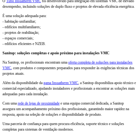
O
Tubo Insuatherm VMC
foi desenvolvido para integração em sistemas VMC de elevado
desempenho, incluindo soluções de duplo fluxo e projetos de elevada eficiência energética.
É uma solução adequada para:
- habitação unifamiliar;
- edifícios multifamiliares;
- projetos de reabilitação;
- espaços comerciais;
- edifícios eficientes e NZEB.
Sanitop: soluções completas e apoio próximo para instalações VMC
Na Sanitop, os profissionais encontram uma
oferta completa de soluções para instalações
VMC
, com produtos e componentes preparados para responder às exigências técnicas dos
projetos atuais.
Além da disponibilidade da
gama Insuatherm VMC
, a Sanitop disponibiliza apoio técnico e
comercial especializado, ajudando instaladores e profissionais a encontrar as soluções mais
adequadas para cada instalação.
Com uma
rede de lojas de proximidade
e uma equipa comercial dedicada, a Sanitop
assegura um acompanhamento próximo dos profissionais, garantindo maior rapidez na
resposta, apoio na seleção de soluções e disponibilidade de produto.
Uma parceria de confiança para quem procura eficiência, suporte técnico e soluções
completas para sistemas de ventilação modernos.