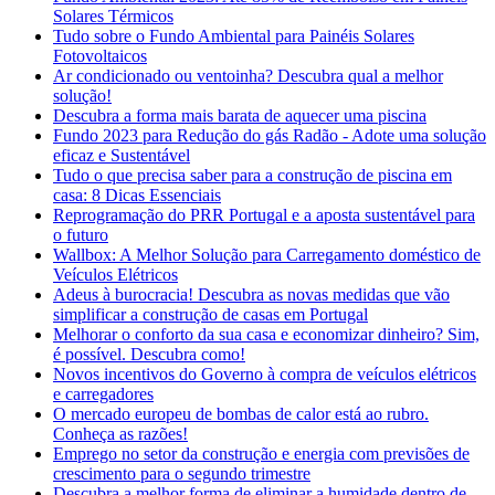
Solares Térmicos
Tudo sobre o Fundo Ambiental para Painéis Solares
Fotovoltaicos
Ar condicionado ou ventoinha? Descubra qual a melhor
solução!
Descubra a forma mais barata de aquecer uma piscina
Fundo 2023 para Redução do gás Radão - Adote uma solução
eficaz e Sustentável
Tudo o que precisa saber para a construção de piscina em
casa: 8 Dicas Essenciais
Reprogramação do PRR Portugal e a aposta sustentável para
o futuro
Wallbox: A Melhor Solução para Carregamento doméstico de
Veículos Elétricos
Adeus à burocracia! Descubra as novas medidas que vão
simplificar a construção de casas em Portugal
Melhorar o conforto da sua casa e economizar dinheiro? Sim,
é possível. Descubra como!
Novos incentivos do Governo à compra de veículos elétricos
e carregadores
O mercado europeu de bombas de calor está ao rubro.
Conheça as razões!
Emprego no setor da construção e energia com previsões de
crescimento para o segundo trimestre
Descubra a melhor forma de eliminar a humidade dentro de