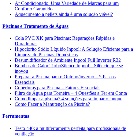
Ar Condicionado: Uma Variedade de Marcas para um
Conforto Garantido
Aquecimento a pellets ainda é uma solução viável?
Piscinas e Tratamento de Águas
Cola PVC XK para Piscinas: Reparações Rápidas e
Duradouras
Hipoclorito Sódio Líquido Inpool: A Solução Eficiente para a
Limpeza de Piscinas Domésticas
Desumidificador de Ambiente Inpool Full Inverter R32
Bombas de Calor TurboSilence Inpool – Silêncio que se
inovou
Preparar a Piscina para o Outono/inverno – 5 Passos
Essenciais
Coberturas para Piscina – Fatores Essenciais
Filtro de Água para Torneira – 4 Questões a Ter em Conta
Como limpar a piscina? 4 soluções para limpar o tanque
Como Fazer a Manutenção da Piscina?
Ferramentas
Testo 440: a multiferramenta perfeita para profissionais de
ventilação