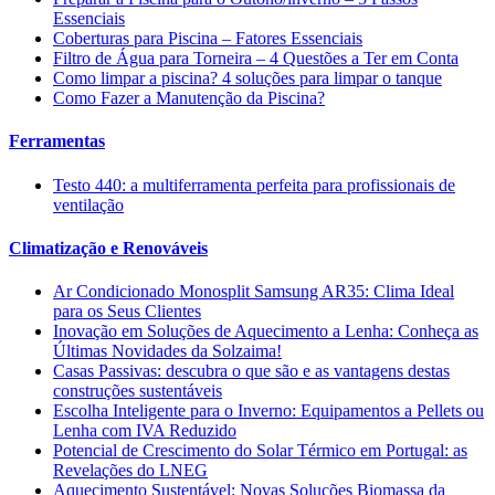
Essenciais
Coberturas para Piscina – Fatores Essenciais
Filtro de Água para Torneira – 4 Questões a Ter em Conta
Como limpar a piscina? 4 soluções para limpar o tanque
Como Fazer a Manutenção da Piscina?
Ferramentas
Testo 440: a multiferramenta perfeita para profissionais de
ventilação
Climatização e Renováveis
Ar Condicionado Monosplit Samsung AR35: Clima Ideal
para os Seus Clientes
Inovação em Soluções de Aquecimento a Lenha: Conheça as
Últimas Novidades da Solzaima!
Casas Passivas: descubra o que são e as vantagens destas
construções sustentáveis
Escolha Inteligente para o Inverno: Equipamentos a Pellets ou
Lenha com IVA Reduzido
Potencial de Crescimento do Solar Térmico em Portugal: as
Revelações do LNEG
Aquecimento Sustentável: Novas Soluções Biomassa da