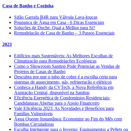
Casa de Banho e Cozinha
Sifão Garrafa B4R para Válvula Lava-louças
Poupança de Água em Casa - 6 Dicas Essenciais
Soluções de Duche. Qual a Melhor para Si?
Remodelação de Casa de Banho – 3 Passos Essenciais
2023
Edifícios mais Sustentáveis: As Melhores Escolhas de
Climatização para Remodelações Ecológicas
Como o Showroom Sanitop Pode Potenciar as Vendas de
Projetos de Casas de Banho
Descubra por que o tubo de cobre é a escolha certa para
sistemas de aquecimento, gás, refrigeração e elétricos
Conheça a Handy da CVTech, a Nova Referência em
Aspiração Central, disponível na Sanitop
Eficiência Energética de Condomínios Residenciais:
Candidaturas Abertas para o Apoio Financeiro
Vale Eficiência 2023: As Novidades e Benefícios para
Famílias Vulneráveis
Água Quente Instantânea: Economize ao Fim do Mês com
Bombas Circuladoras
Escolha Inteligente para o Inverno: Equipamentos a Pellets ou