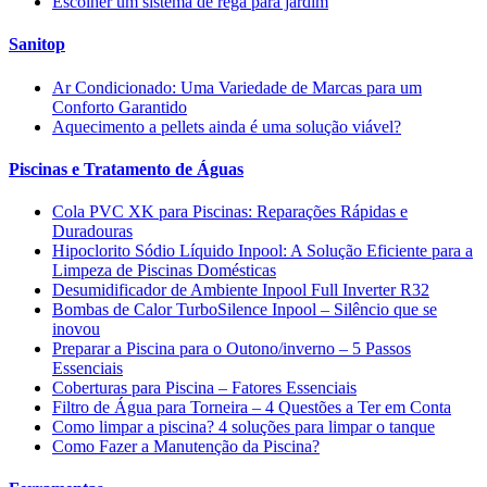
Escolher um sistema de rega para jardim
Sanitop
Ar Condicionado: Uma Variedade de Marcas para um
Conforto Garantido
Aquecimento a pellets ainda é uma solução viável?
Piscinas e Tratamento de Águas
Cola PVC XK para Piscinas: Reparações Rápidas e
Duradouras
Hipoclorito Sódio Líquido Inpool: A Solução Eficiente para a
Limpeza de Piscinas Domésticas
Desumidificador de Ambiente Inpool Full Inverter R32
Bombas de Calor TurboSilence Inpool – Silêncio que se
inovou
Preparar a Piscina para o Outono/inverno – 5 Passos
Essenciais
Coberturas para Piscina – Fatores Essenciais
Filtro de Água para Torneira – 4 Questões a Ter em Conta
Como limpar a piscina? 4 soluções para limpar o tanque
Como Fazer a Manutenção da Piscina?