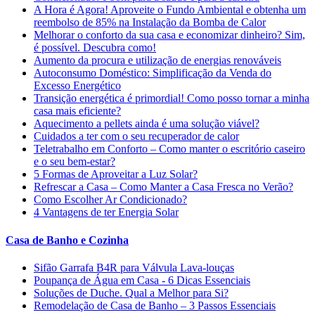
A Hora é Agora! Aproveite o Fundo Ambiental e obtenha um
reembolso de 85% na Instalação da Bomba de Calor
Melhorar o conforto da sua casa e economizar dinheiro? Sim,
é possível. Descubra como!
Aumento da procura e utilização de energias renováveis
Autoconsumo Doméstico: Simplificação da Venda do
Excesso Energético
Transição energética é primordial! Como posso tornar a minha
casa mais eficiente?
Aquecimento a pellets ainda é uma solução viável?
Cuidados a ter com o seu recuperador de calor
Teletrabalho em Conforto – Como manter o escritório caseiro
e o seu bem-estar?
5 Formas de Aproveitar a Luz Solar?
Refrescar a Casa – Como Manter a Casa Fresca no Verão?
Como Escolher Ar Condicionado?
4 Vantagens de ter Energia Solar
Casa de Banho e Cozinha
Sifão Garrafa B4R para Válvula Lava-louças
Poupança de Água em Casa - 6 Dicas Essenciais
Soluções de Duche. Qual a Melhor para Si?
Remodelação de Casa de Banho – 3 Passos Essenciais