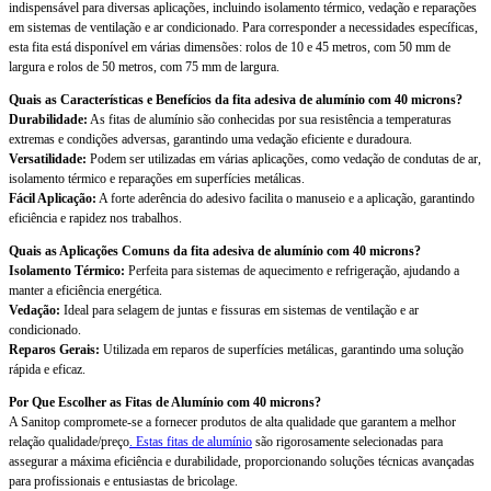
indispensável para diversas aplicações, incluindo isolamento térmico, vedação e reparações
em sistemas de ventilação e ar condicionado. Para corresponder a necessidades específicas,
esta fita está disponível em várias dimensões: rolos de 10 e 45 metros, com 50 mm de
largura e rolos de 50 metros, com 75 mm de largura.
Quais as Características e Benefícios da fita adesiva de alumínio com 40 microns?
Durabilidade:
As fitas de alumínio são conhecidas por sua resistência a temperaturas
extremas e condições adversas, garantindo uma vedação eficiente e duradoura.
Versatilidade:
Podem ser utilizadas em várias aplicações, como vedação de condutas de ar,
isolamento térmico e reparações em superfícies metálicas.
Fácil Aplicação:
A forte aderência do adesivo facilita o manuseio e a aplicação, garantindo
eficiência e rapidez nos trabalhos.
Quais as Aplicações Comuns da fita adesiva de alumínio com 40 microns?
Isolamento Térmico:
Perfeita para sistemas de aquecimento e refrigeração, ajudando a
manter a eficiência energética.
Vedação:
Ideal para selagem de juntas e fissuras em sistemas de ventilação e ar
condicionado.
Reparos Gerais:
Utilizada em reparos de superfícies metálicas, garantindo uma solução
rápida e eficaz.
Por Que Escolher as Fitas de Alumínio com 40 microns?
A Sanitop compromete-se a fornecer produtos de alta qualidade que garantem a melhor
relação qualidade/preço
. Estas fitas de alumínio
são rigorosamente selecionadas para
assegurar a máxima eficiência e durabilidade, proporcionando soluções técnicas avançadas
para profissionais e entusiastas de bricolage.