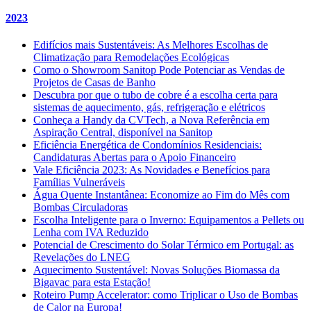
2023
Edifícios mais Sustentáveis: As Melhores Escolhas de
Climatização para Remodelações Ecológicas
Como o Showroom Sanitop Pode Potenciar as Vendas de
Projetos de Casas de Banho
Descubra por que o tubo de cobre é a escolha certa para
sistemas de aquecimento, gás, refrigeração e elétricos
Conheça a Handy da CVTech, a Nova Referência em
Aspiração Central, disponível na Sanitop
Eficiência Energética de Condomínios Residenciais:
Candidaturas Abertas para o Apoio Financeiro
Vale Eficiência 2023: As Novidades e Benefícios para
Famílias Vulneráveis
Água Quente Instantânea: Economize ao Fim do Mês com
Bombas Circuladoras
Escolha Inteligente para o Inverno: Equipamentos a Pellets ou
Lenha com IVA Reduzido
Potencial de Crescimento do Solar Térmico em Portugal: as
Revelações do LNEG
Aquecimento Sustentável: Novas Soluções Biomassa da
Bigavac para esta Estação!
Roteiro Pump Accelerator: como Triplicar o Uso de Bombas
de Calor na Europa!