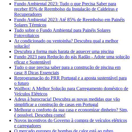
Fundo Ambiental 2023: Tudo o que Precisa Saber para
receber 85% de Reembolso da Instalação de Caldeiras e
Recuperadores
Fundo Ambiental 2023: Até 85% de Reembolso em Painéis
Solares Térmicos
Tudo sobre o Fundo Ambiental para Painéis Solares
Fotovoltaicos
Ar condicionado ou ventoinha? Descubra qual a melhor
solução!
Descubra a forma mais barata de aquecer uma piscina
Fundo 2023 para Redução do gás Radão - Adote uma solução
eficaz e Sustentável
Tudo o que precisa saber para a construção de piscina em
casa: 8 Dicas Essenciais
Reprogramação do PRR Portugal e a aposta sustentável para
o futuro
Wallbox: A Melhor Solução para Carregamento doméstico de
Veículos Elétricos
Adeus à burocracia! Descubra as novas medidas que vão
simplificar a construção de casas em Portugal
Melhorar o conforto da sua casa e economizar dinheiro? Sim,
é possível. Descubra como!
Novos incentivos do Governo à compra de veículos elétricos
e carregadores
O mercado europeu de bombas de calor está ao rubro.