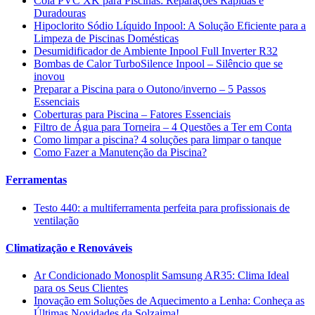
Cola PVC XK para Piscinas: Reparações Rápidas e
Duradouras
Hipoclorito Sódio Líquido Inpool: A Solução Eficiente para a
Limpeza de Piscinas Domésticas
Desumidificador de Ambiente Inpool Full Inverter R32
Bombas de Calor TurboSilence Inpool – Silêncio que se
inovou
Preparar a Piscina para o Outono/inverno – 5 Passos
Essenciais
Coberturas para Piscina – Fatores Essenciais
Filtro de Água para Torneira – 4 Questões a Ter em Conta
Como limpar a piscina? 4 soluções para limpar o tanque
Como Fazer a Manutenção da Piscina?
Ferramentas
Testo 440: a multiferramenta perfeita para profissionais de
ventilação
Climatização e Renováveis
Ar Condicionado Monosplit Samsung AR35: Clima Ideal
para os Seus Clientes
Inovação em Soluções de Aquecimento a Lenha: Conheça as
Últimas Novidades da Solzaima!