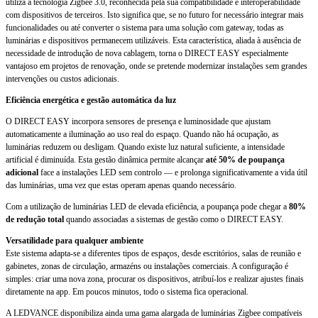
utiliza a tecnologia Zigbee 3.0, reconhecida pela sua compatibilidade e interoperabilidade
com dispositivos de terceiros. Isto significa que, se no futuro for necessário integrar mais
funcionalidades ou até converter o sistema para uma solução com gateway, todas as
luminárias e dispositivos permanecem utilizáveis. Esta característica, aliada à ausência de
necessidade de introdução de nova cablagem, torna o DIRECT EASY especialmente
vantajoso em projetos de renovação, onde se pretende modernizar instalações sem grandes
intervenções ou custos adicionais.
Eficiência energética e gestão automática da luz
O DIRECT EASY incorpora sensores de presença e luminosidade que ajustam
automaticamente a iluminação ao uso real do espaço. Quando não há ocupação, as
luminárias reduzem ou desligam. Quando existe luz natural suficiente, a intensidade
artificial é diminuída. Esta gestão dinâmica permite alcançar
até 50% de poupança
adicional
face a instalações LED sem controlo — e prolonga significativamente a vida útil
das luminárias, uma vez que estas operam apenas quando necessário.
Com a utilização de luminárias LED de elevada eficiência, a poupança pode chegar a
80%
de redução total
quando associadas a sistemas de gestão como o DIRECT EASY.
Versatilidade para qualquer ambiente
Este sistema adapta-se a diferentes tipos de espaços, desde escritórios, salas de reunião e
gabinetes, zonas de circulação, armazéns ou instalações comerciais. A configuração é
simples: criar uma nova zona, procurar os dispositivos, atribuí-los e realizar ajustes finais
diretamente na app. Em poucos minutos, todo o sistema fica operacional.
A LEDVANCE disponibiliza ainda uma gama alargada de luminárias Zigbee compatíveis