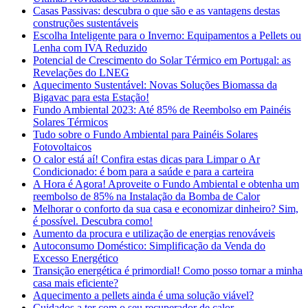
Casas Passivas: descubra o que são e as vantagens destas
construções sustentáveis
Escolha Inteligente para o Inverno: Equipamentos a Pellets ou
Lenha com IVA Reduzido
Potencial de Crescimento do Solar Térmico em Portugal: as
Revelações do LNEG
Aquecimento Sustentável: Novas Soluções Biomassa da
Bigavac para esta Estação!
Fundo Ambiental 2023: Até 85% de Reembolso em Painéis
Solares Térmicos
Tudo sobre o Fundo Ambiental para Painéis Solares
Fotovoltaicos
O calor está aí! Confira estas dicas para Limpar o Ar
Condicionado: é bom para a saúde e para a carteira
A Hora é Agora! Aproveite o Fundo Ambiental e obtenha um
reembolso de 85% na Instalação da Bomba de Calor
Melhorar o conforto da sua casa e economizar dinheiro? Sim,
é possível. Descubra como!
Aumento da procura e utilização de energias renováveis
Autoconsumo Doméstico: Simplificação da Venda do
Excesso Energético
Transição energética é primordial! Como posso tornar a minha
casa mais eficiente?
Aquecimento a pellets ainda é uma solução viável?
Cuidados a ter com o seu recuperador de calor