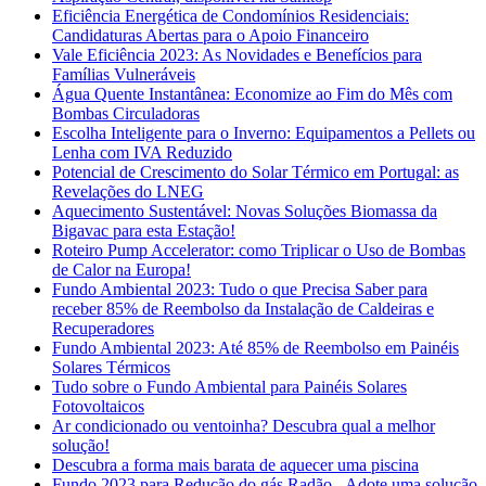
Eficiência Energética de Condomínios Residenciais:
Candidaturas Abertas para o Apoio Financeiro
Vale Eficiência 2023: As Novidades e Benefícios para
Famílias Vulneráveis
Água Quente Instantânea: Economize ao Fim do Mês com
Bombas Circuladoras
Escolha Inteligente para o Inverno: Equipamentos a Pellets ou
Lenha com IVA Reduzido
Potencial de Crescimento do Solar Térmico em Portugal: as
Revelações do LNEG
Aquecimento Sustentável: Novas Soluções Biomassa da
Bigavac para esta Estação!
Roteiro Pump Accelerator: como Triplicar o Uso de Bombas
de Calor na Europa!
Fundo Ambiental 2023: Tudo o que Precisa Saber para
receber 85% de Reembolso da Instalação de Caldeiras e
Recuperadores
Fundo Ambiental 2023: Até 85% de Reembolso em Painéis
Solares Térmicos
Tudo sobre o Fundo Ambiental para Painéis Solares
Fotovoltaicos
Ar condicionado ou ventoinha? Descubra qual a melhor
solução!
Descubra a forma mais barata de aquecer uma piscina
Fundo 2023 para Redução do gás Radão - Adote uma solução