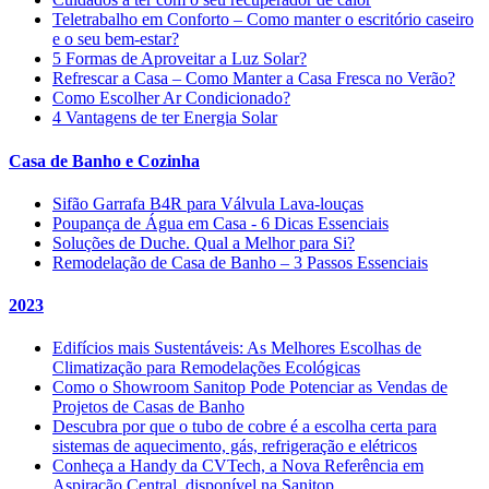
Teletrabalho em Conforto – Como manter o escritório caseiro
e o seu bem-estar?
5 Formas de Aproveitar a Luz Solar?
Refrescar a Casa – Como Manter a Casa Fresca no Verão?
Como Escolher Ar Condicionado?
4 Vantagens de ter Energia Solar
Casa de Banho e Cozinha
Sifão Garrafa B4R para Válvula Lava-louças
Poupança de Água em Casa - 6 Dicas Essenciais
Soluções de Duche. Qual a Melhor para Si?
Remodelação de Casa de Banho – 3 Passos Essenciais
2023
Edifícios mais Sustentáveis: As Melhores Escolhas de
Climatização para Remodelações Ecológicas
Como o Showroom Sanitop Pode Potenciar as Vendas de
Projetos de Casas de Banho
Descubra por que o tubo de cobre é a escolha certa para
sistemas de aquecimento, gás, refrigeração e elétricos
Conheça a Handy da CVTech, a Nova Referência em
Aspiração Central, disponível na Sanitop