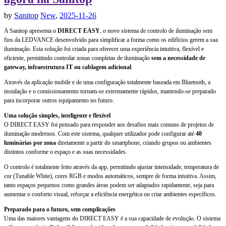
by
Sanitop
New
,
2025-11-26
A Sanitop apresenta o
DIRECT EASY
, o novo sistema de controlo de iluminação sem
fios da LEDVANCE desenvolvido para simplificar a forma como os edifícios gerem a sua
iluminação. Esta solução foi criada para oferecer uma experiência intuitiva, flexível e
eficiente, permitindo controlar zonas completas de iluminação
sem a necessidade de
gateway, infraestrutura IT ou cablagem adicional
.
Através da aplicação mobile e de uma configuração totalmente baseada em Bluetooth, a
instalação e o comissionamento tornam-se extremamente rápidos, mantendo-se preparado
para incorporar outros equipamento no futuro.
Uma solução simples, inteligente e flexível
O DIRECT EASY foi pensado para responder aos desafios mais comuns de projetos de
iluminação modernos. Com este sistema, qualquer utilizador pode configurar até
40
luminárias por zona
diretamente a partir do smartphone, criando grupos ou ambientes
distintos conforme o espaço e as suas necessidades.
O controlo é totalmente feito através da app, permitindo ajustar intensidade, temperatura de
cor (Tunable White), cores RGB e modos automáticos, sempre de forma intuitiva. Assim,
tanto espaços pequenos como grandes áreas podem ser adaptados rapidamente, seja para
aumentar o conforto visual, reforçar a eficiência energética ou criar ambientes específicos.
Preparado para o futuro, sem complicações
Uma das maiores vantagens do DIRECT EASY é a sua capacidade de evolução. O sistema