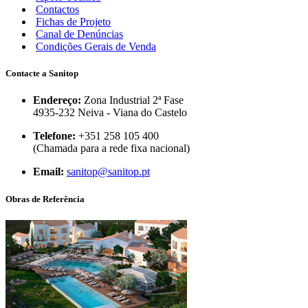
Contactos
Fichas de Projeto
Canal de Denúncias
Condições Gerais de Venda
Contacte a Sanitop
Endereço:
Zona Industrial 2ª Fase
4935-232 Neiva - Viana do Castelo
Telefone:
+351 258 105 400
(Chamada para a rede fixa nacional)
Email:
sanitop@sanitop.pt
Obras de Referência