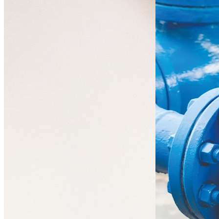
UM GESTOR DE PRODUTO DEDICADO À INDÚSTRIA
Luís Fernandes |
932172987
|
luis.fernandes@sanitop.pt
Esta aposta da Sanitop na disponibilização de uma gama específica par
PRODUTOS PARA INDÚSTRIA
VÁLVULAS