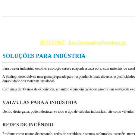
UM GESTOR DE PRODUTO DEDICADO À INDÚSTRIA
Luís Fernandes |
932172987
|
luis.fernandes@sanitop.pt
SOLUÇÕES PARA INDÚSTRIA
Para o setor industrial, escolher a solução certa e adaptada a cada obra, com materiais de exce
A Sanitop, desenvolveu uma gama preparada para responder às mais diversas especificidades n
durabilidade dos materiais instalados.
Com mais de 30 anos de experiência, a Sanitop é também capaz de garantir um serviço de excel
VÁLVULAS PARA A INDÚSTRIA
Dentro desta gama, podem destacar-se todo o tipo de válvulas industriais, tais como válvulas b
REDES DE INCÊNDIO
Produtos como postos de comando, redes de sprinklers, sistemas ranhurados, carretéis, marcos