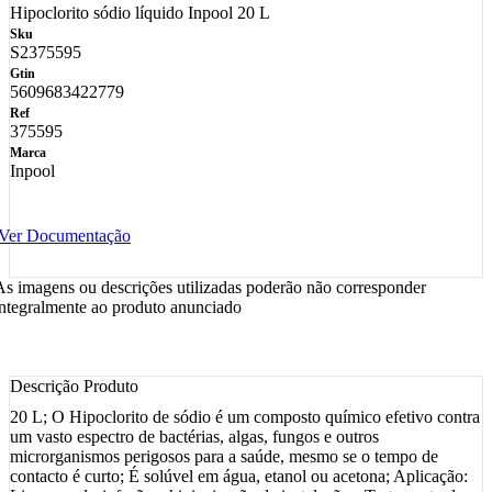
Hipoclorito sódio líquido Inpool 20 L
Sku
S2375595
Gtin
5609683422779
Ref
375595
Marca
Inpool
Ver Documentação
As imagens ou descrições utilizadas poderão não corresponder
integralmente ao produto anunciado
Descrição Produto
20 L; O Hipoclorito de sódio é um composto químico efetivo contra
um vasto espectro de bactérias, algas, fungos e outros
microrganismos perigosos para a saúde, mesmo se o tempo de
contacto é curto; É solúvel em água, etanol ou acetona; Aplicação: