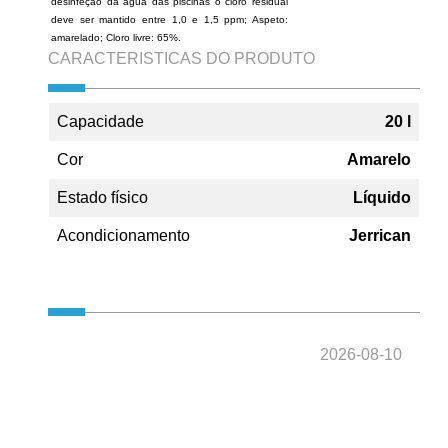
desinfeção da água das piscinas o cloro residual
deve ser mantido entre 1,0 e 1,5 ppm; Aspeto:
amarelado; Cloro livre: 65%.
CARACTERISTICAS DO PRODUTO
Capacidade
20 l
Cor
Amarelo
Estado físico
Líquido
Acondicionamento
Jerrican
2026-08-10