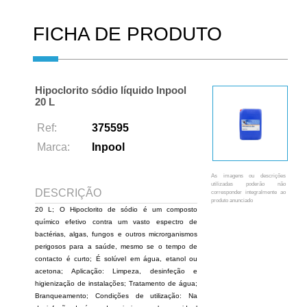
FICHA DE PRODUTO
Hipoclorito sódio líquido Inpool
20 L
Ref:
375595
Marca:
Inpool
As imagens ou descrições
utilizadas poderão não
DESCRIÇÃO
corresponder integralmente ao
produto anunciado
20 L; O Hipoclorito de sódio é um composto
químico efetivo contra um vasto espectro de
bactérias, algas, fungos e outros microrganismos
perigosos para a saúde, mesmo se o tempo de
contacto é curto; É solúvel em água, etanol ou
acetona; Aplicação: Limpeza, desinfeção e
higienização de instalações; Tratamento de água;
Branqueamento; Condições de utilização: Na